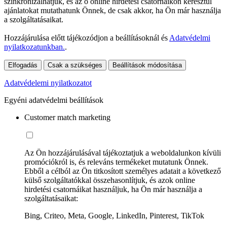
szinkronizálhatjuk, és az ő online hirdetési csatornáikon keresztül
ajánlatokat mutathatunk Önnek, de csak akkor, ha Ön már használja
a szolgáltatásaikat.
Hozzájárulása előtt tájékozódjon a beállításoknál és
Adatvédelmi
nyilatkozatunkban.
.
Elfogadás
Csak a szükséges
Beállítások módosítása
Adatvédelemi nyilatkozatot
Egyéni adatvédelmi beállítások
Customer match marketing
Az Ön hozzájárulásával tájékoztatjuk a weboldalunkon kívüli
promóciókról is, és releváns termékeket mutatunk Önnek.
Ebből a célból az Ön titkosított személyes adatait a következő
külső szolgáltatókkal összehasonlítjuk, és azok online
hirdetési csatornáikat használjuk, ha Ön már használja a
szolgáltatásaikat:
Bing, Criteo, Meta, Google, LinkedIn, Pinterest, TikTok