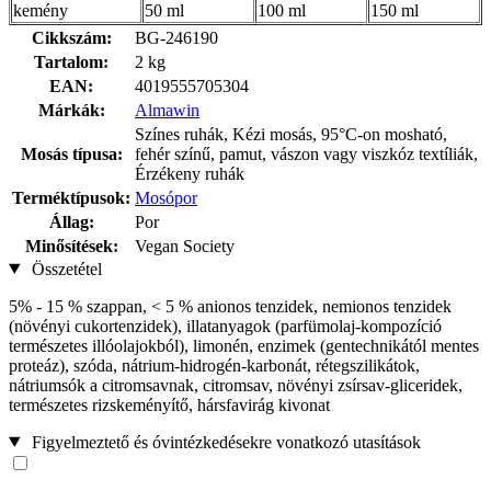
kemény
50 ml
100 ml
150 ml
Cikkszám:
BG-246190
Tartalom:
2 kg
EAN:
4019555705304
Márkák:
Almawin
Színes ruhák, Kézi mosás, 95°C-on mosható,
Mosás típusa:
fehér színű, pamut, vászon vagy viszkóz textíliák,
Érzékeny ruhák
Terméktípusok:
Mosópor
Állag:
Por
Minősítések:
Vegan Society
Összetétel
5% - 15 % szappan, < 5 % anionos tenzidek, nemionos tenzidek
(növényi cukortenzidek), illatanyagok (parfümolaj‑kompozíció
természetes illóolajokból), limonén, enzimek (gentechnikától mentes
proteáz), szóda, nátrium-hidrogén-karbonát, rétegszilikátok,
nátriumsók a citromsavnak, citromsav, növényi zsírsav‑gliceridek,
természetes rizskeményítő, hársfavirág kivonat
Figyelmeztető és óvintézkedésekre vonatkozó utasítások