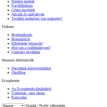
Fizetési módok
Ügyfélfiókom
Céges ügyfelek
Akciók és utalványok
További segítségre van szüksége?
Fiókom
Bejelentkezés
Regisztráció
Elfelejtette jelszavát?
Hol van a szállítmányom?
Utalvány beváltása
Hasznos információk
Figyelünk környezetünkre
ÖkoBlog
Ecosplendo
Az Ecosplendo kínálatáról
Üzleteink - nice shops
Kapcsolat
Ország / Nyelv változtatás