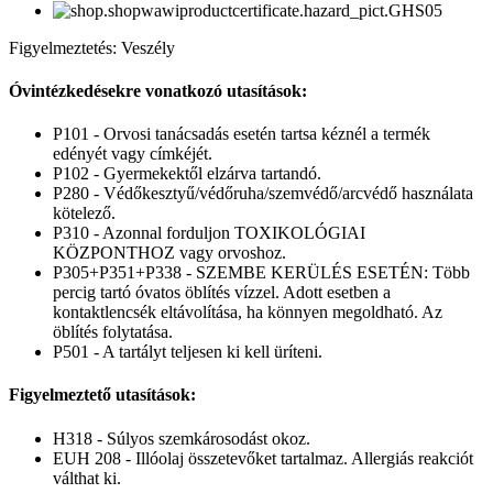
Figyelmeztetés: Veszély
Óvintézkedésekre vonatkozó utasítások:
P101 - Orvosi tanácsadás esetén tartsa kéznél a termék
edényét vagy címkéjét.
P102 - Gyermekektől elzárva tartandó.
P280 - Védőkesztyű/védőruha/szemvédő/arcvédő használata
kötelező.
P310 - Azonnal forduljon TOXIKOLÓGIAI
KÖZPONTHOZ vagy orvoshoz.
P305+P351+P338 - SZEMBE KERÜLÉS ESETÉN: Több
percig tartó óvatos öblítés vízzel. Adott esetben a
kontaktlencsék eltávolítása, ha könnyen megoldható. Az
öblítés folytatása.
P501 - A tartályt teljesen ki kell üríteni.
Figyelmeztető utasítások:
H318 - Súlyos szemkárosodást okoz.
EUH 208 - Illóolaj összetevőket tartalmaz. Allergiás reakciót
válthat ki.