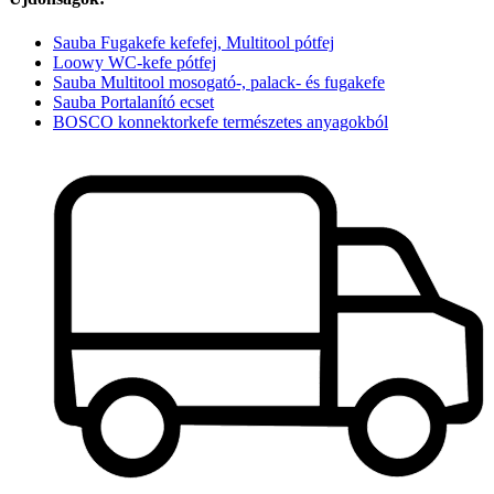
Sauba Fugakefe kefefej, Multitool pótfej
Loowy WC-kefe pótfej
Sauba Multitool mosogató-, palack- és fugakefe
Sauba Portalanító ecset
BOSCO konnektorkefe természetes anyagokból