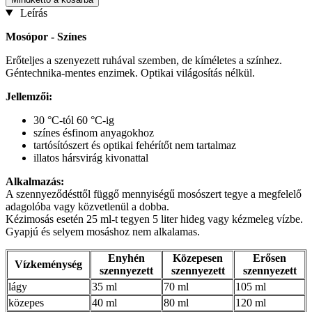
Leírás
Mosópor - Színes
Erőteljes a szenyezett ruhával szemben, de kíméletes a színhez.
Géntechnika-mentes enzimek. Optikai világosítás nélkül.
Jellemzői:
30 °C-tól 60 °C-ig
színes ésfinom anyagokhoz
tartósítószert és optikai fehérítőt nem tartalmaz
illatos hársvirág kivonattal
Alkalmazás:
A szennyeződésttől függő mennyiségű mosószert tegye a megfelelő
adagolóba vagy közvetlenül a dobba.
Kézimosás
esetén 25 ml-t tegyen 5 liter hideg vagy kézmeleg vízbe.
Gyapjú és selyem mosáshoz nem alkalamas.
Enyhén
Közepesen
Erősen
Vízkeménység
szennyezett
szennyezett
szennyezett
lágy
35 ml
70 ml
105 ml
közepes
40 ml
80 ml
120 ml