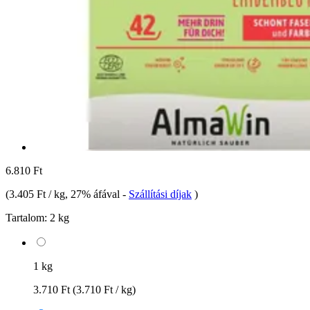
6.810 Ft
(
3.405 Ft / kg
, 27% áfával
-
Szállítási díjak
)
Tartalom:
2 kg
1 kg
3.710 Ft
(3.710 Ft / kg)