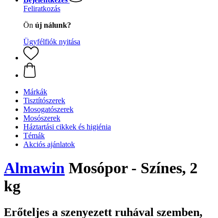
Feliratkozás
Ön
új nálunk?
Ügyfélfiók nyitása
Márkák
Tisztítószerek
Mosogatószerek
Mosószerek
Háztartási cikkek és higiénia
Témák
Akciós ajánlatok
Almawin
Mosópor - Színes, 2
kg
Erőteljes a szenyezett ruhával szemben,