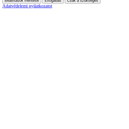
Beállítások mentése
Elfogadás
Csak a szükséges
Adatvédelemi nyilatkozatot