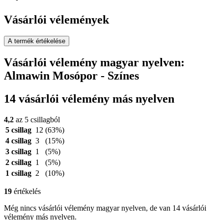
Vásárlói vélemények
A termék értékelése
Vásárlói vélemény magyar nyelven:
Almawin Mosópor - Színes
14 vásárlói vélemény más nyelven
4,2
az 5 csillagból
5 csillag
12
(63%)
4 csillag
3
(15%)
3 csillag
1
(5%)
2 csillag
1
(5%)
1 csillag
2
(10%)
19
értékelés
Még nincs vásárlói vélemény magyar nyelven, de van 14 vásárlói
vélemény más nyelven.