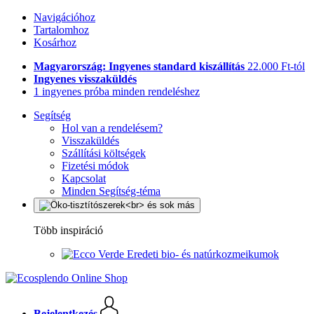
Navigációhoz
Tartalomhoz
Kosárhoz
Magyarország: Ingyenes standard kiszállítás
22.000 Ft-tól
Ingyenes visszaküldés
1 ingyenes próba minden rendeléshez
Segítség
Hol van a rendelésem?
Visszaküldés
Szállítási költségek
Fizetési módok
Kapcsolat
Minden Segítség-téma
Több inspiráció
Eredeti bio- és natúrkozmeikumok
Bejelentkezés