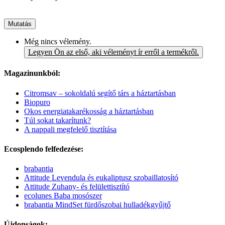
Mutatás
Még nincs vélemény.
Legyen Ön az első, aki véleményt ír erről a termékről.
Magazinunkból:
Citromsav – sokoldalú segítő társ a háztartásban
Biopuro
Okos energiatakarékosság a háztartásban
Túl sokat takarítunk?
A nappali megfelelő tisztítása
Ecosplendo felfedezése:
brabantia
Attitude Levendula és eukaliptusz szobaillatosító
Attitude Zuhany- és felülettisztító
ecolunes Baba mosószer
brabantia MindSet fürdőszobai hulladékgyűjtő
Újdonságok: