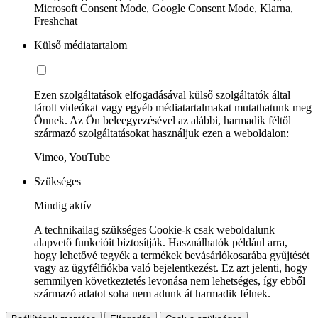
Microsoft Consent Mode, Google Consent Mode, Klarna,
Freshchat
Külső médiatartalom
Ezen szolgáltatások elfogadásával külső szolgáltatók által
tárolt videókat vagy egyéb médiatartalmakat mutathatunk meg
Önnek. Az Ön beleegyezésével az alábbi, harmadik féltől
származó szolgáltatásokat használjuk ezen a weboldalon:
Vimeo, YouTube
Szükséges
Mindig aktív
A technikailag szükséges Cookie-k csak weboldalunk
alapvető funkcióit biztosítják. Használhatók például arra,
hogy lehetővé tegyék a termékek bevásárlókosarába gyűjtését
vagy az ügyfélfiókba való bejelentkezést. Ez azt jelenti, hogy
semmilyen következtetés levonása nem lehetséges, így ebből
származó adatot soha nem adunk át harmadik félnek.