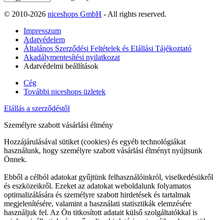
© 2010-2026
niceshops GmbH
- All rights reserved.
Impresszum
Adatvédelem
Általános Szerződési Feltételek és Elállási Tájékoztató
Akadálymentesítési nyilatkozat
Adatvédelmi beállítások
Cég
További niceshops üzletek
Elállás a szerződéstől
Személyre szabott vásárlási élmény
Hozzájárulásával sütiket (cookies) és egyéb technológiákat
használunk, hogy személyre szabott vásárlási élményt nyújtsunk
Önnek.
Ebből a célból adatokat gyűjtünk felhasználóinkról, viselkedésükről
és eszközeikről. Ezeket az adatokat weboldalunk folyamatos
optimalizálására és személyre szabott hirdetések és tartalmak
megjelenítésére, valamint a használati statisztikák elemzésére
használjuk fel. Az Ön titkosított adatait külső szolgáltatókkal is