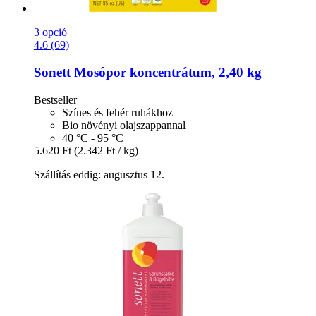
3 opció
4.6 (69)
Sonett
Mosópor koncentrátum, 2,40 kg
Bestseller
Színes és fehér ruhákhoz
Bio növényi olajszappannal
40 °C - 95 °C
5.620 Ft
(2.342 Ft / kg)
Szállítás eddig: augusztus 12.