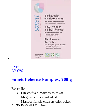
3 opció
4.7 (76)
Sonett
Fehérítő komplex, 900 g
Bestseller
Eltávolítja a makacs foltokat
Megelőzi a beszürkülést
Makacs foltok ellen az edényeken
2.170 Ft
(2.411 Ft / kg)