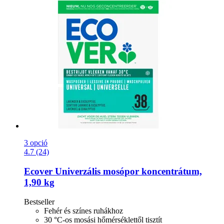
3 opció
4.7 (24)
Ecover
Univerzális mosópor koncentrátum,
1,90 kg
Bestseller
Fehér és színes ruhákhoz
30 °C-os mosási hőmérséklettől tisztít