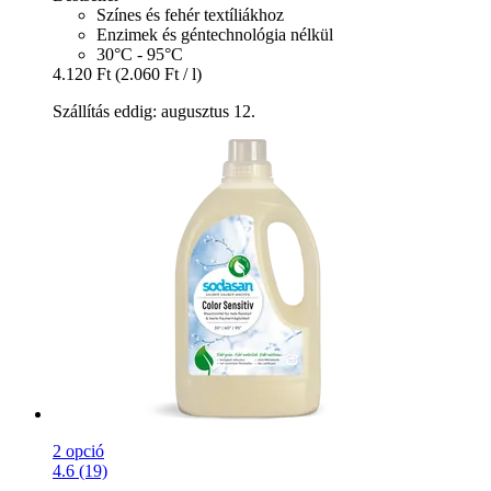
Színes és fehér textíliákhoz
Enzimek és géntechnológia nélkül
30°C - 95°C
4.120 Ft
(2.060 Ft / l)
Szállítás eddig: augusztus 12.
2 opció
4.6 (19)