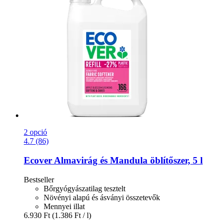
2 opció
4.7 (86)
Ecover
Almavirág és Mandula öblítőszer, 5 l
Bestseller
Bőrgyógyászatilag tesztelt
Növényi alapú és ásványi összetevők
Mennyei illat
6.930 Ft
(1.386 Ft / l)