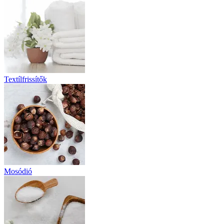
Textílfrissítők
Mosódió