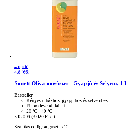
4 opció
4.8 (66)
Sonett
Olíva mosószer -​ Gyapjú és Selyem, 1 l
Bestseller
Kényes ruhákhoz, gyapjúhoz és selyemhez
Finom levendulaillat
20 °C - 40 °C
3.020 Ft
(3.020 Ft / l)
Szállítás eddig: augusztus 12.