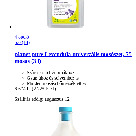
4 opció
5.0 (14)
planet pure
Levendula univerzális mosószer, 75
mosás (3 l)
Színes és fehér ruhákhoz
Gyapjúhoz és selyemhez is
Minden mosási hőmérséklethez
6.674 Ft
(2.225 Ft / l)
Szállítás eddig: augusztus 12.