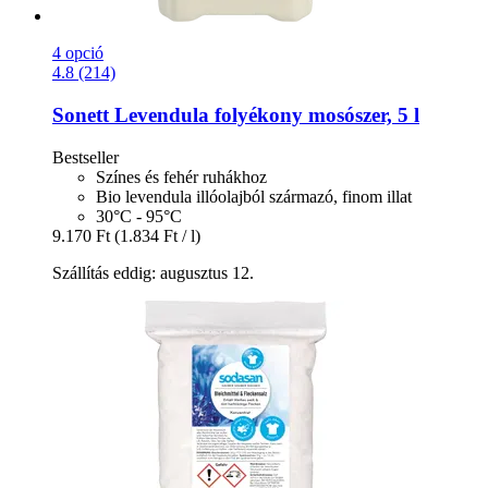
4 opció
4.8 (214)
Sonett
Levendula folyékony mosószer, 5 l
Bestseller
Színes és fehér ruhákhoz
Bio levendula illóolajból származó, finom illat
30°C - 95°C
9.170 Ft
(1.834 Ft / l)
Szállítás eddig: augusztus 12.