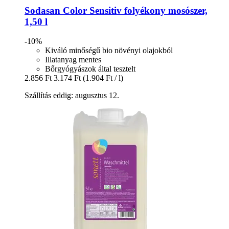
Sodasan
Color Sensitiv folyékony mosószer,
1,50 l
-10%
Kiváló minőségű bio növényi olajokból
Illatanyag mentes
Bőrgyógyászok által tesztelt
2.856 Ft
3.174 Ft
(1.904 Ft / l)
Szállítás eddig: augusztus 12.