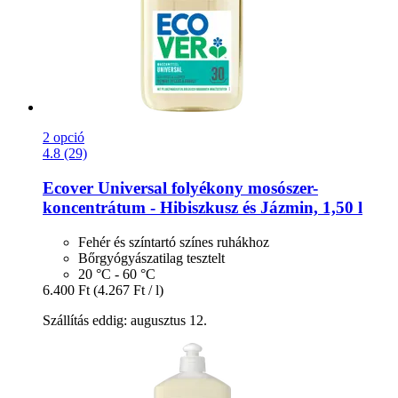
2 opció
4.8 (29)
Ecover
Universal folyékony mosószer-​
koncentrátum -​ Hibiszkusz és Jázmin, 1,50 l
Fehér és színtartó színes ruhákhoz
Bőrgyógyászatilag tesztelt
20 °C - 60 °C
6.400 Ft
(4.267 Ft / l)
Szállítás eddig: augusztus 12.