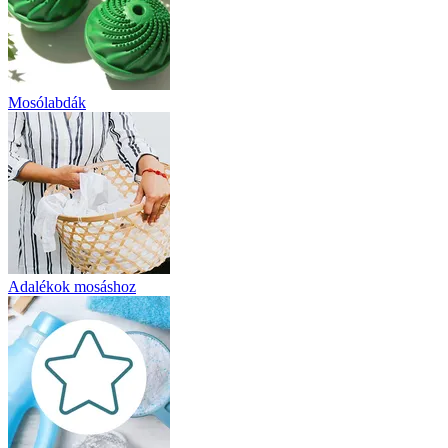
Mosólabdák
Adalékok mosáshoz