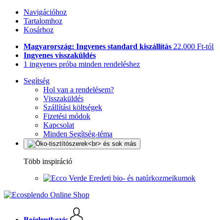
Navigációhoz
Tartalomhoz
Kosárhoz
Magyarország: Ingyenes standard kiszállítás
22.000 Ft-tól
Ingyenes visszaküldés
1 ingyenes próba minden rendeléshez
Segítség
Hol van a rendelésem?
Visszaküldés
Szállítási költségek
Fizetési módok
Kapcsolat
Minden Segítség-téma
Több inspiráció
Eredeti bio- és natúrkozmeikumok
Bejelentkezés