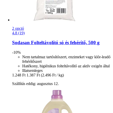
2 opció
4.8 (19)
Sodasan
Folteltávolító só és fehérítő, 500 g
-10%
Nem tartalmaz tartósítószert, enzimeket vagy klór-leadó
fehérítőszert
Hatékony, higiénikus folteltávolító az aktív oxigén által
Illatsemleges
1.248 Ft
1.387 Ft
(2.496 Ft / kg)
Szállítás eddig: augusztus 12.