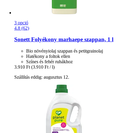
3 opció
4.8 (62)
Sonett
Folyékony marhaepe szappan, 1 l
Bio növényiolaj szappan és petitgrainolaj
Hatékony a foltok ellen
Színes és fehér ruhákhoz
3.910 Ft
(3.910 Ft / l)
Szállítás eddig: augusztus 12.