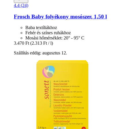
4.4 (24)
Frosch
Baby folyékony mosószer, 1,50 l
Baba textíliákhoz
Fehér és színes ruhákhoz
Mosási hőmérséklet: 20° - 95° C
3.470 Ft
(2.313 Ft / l)
Szállítás eddig: augusztus 12.