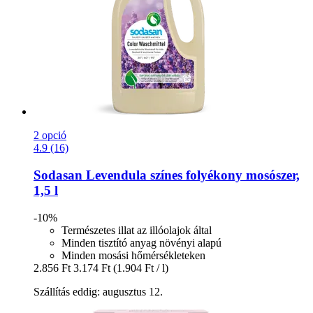
2 opció
4.9 (16)
Sodasan
Levendula színes folyékony mosószer,
1,5 l
-10%
Természetes illat az illóolajok által
Minden tisztító anyag növényi alapú
Minden mosási hőmérsékleteken
2.856 Ft
3.174 Ft
(1.904 Ft / l)
Szállítás eddig: augusztus 12.