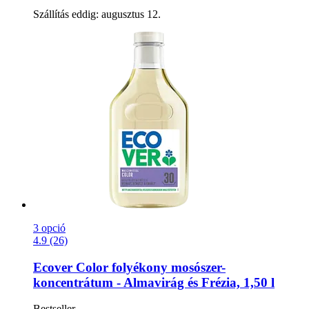
Szállítás eddig: augusztus 12.
3 opció
4.9 (26)
Ecover
Color folyékony mosószer-​
koncentrátum -​ Almavirág és Frézia, 1,50 l
Bestseller