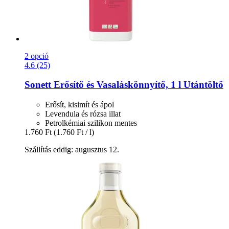
2 opció
4.6 (25)
Sonett
Erősítő és Vasaláskönnyítő, 1 l Utántöltő
Erősít, kisimít és ápol
Levendula és rózsa illat
Petrolkémiai szilikon mentes
1.760 Ft
(1.760 Ft / l)
Szállítás eddig: augusztus 12.