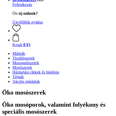
Feliratkozás
Ön
új nálunk?
Ügyfélfiók nyitása
Kosár
0 Ft
Márkák
Tisztítószerek
Mosogatószerek
Mosószerek
Háztartási cikkek és higiénia
Témák
Akciós ajánlatok
Öko mosószerek
Öko mosóporok, valamint folyékony és
speciális mosószerek