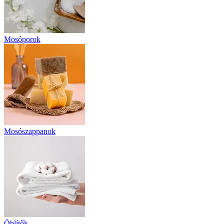
Mosóporok
Mosószappanok
Öblítők