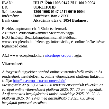
IBAN:
HU17 1200 1008 0147 2511 0010 0004
BIC:
UBRTHUHB
Számlaszám:
1200 1008 0147 2511 0010 0004
Intézmény:
Raiffeisen Bank ZRT.
Bank címe:
Akadémia utca 6, 1054 Budapest
Bezirkshauptmannschaft Südoststeiermark
Az üzlet a Wirtschaftskammer Steiermark tagja.
ECG hatóság: Bezirkshauptmannschaft Feldbach
www.ecosplendo.hu üzlete egy információs, és online értékesítéssel
foglalkozó oldal.
A(z) www.ecosplendo.hu a
niceshops csoport
tagja.
Vitarendezés
A fogyasztói ügyekben történő online vitarendezésről szóló uniós
rendeletnek megfelelően az online vitarendezési platform linkjét itt
találja:
http://ec.europa.eu/consumers/odr/
Megjegyzés: Az (EU) 2024/3228 rendelet elfogadását követően az
európai online vitarendezési platform 2025. 07. 20-án megszűnik.
Az új panaszok benyújtásának utolsó határideje 2025. 03. 20. A
platform 2025. 07. 19-ig még használható a 2025. 03. 20-ig
benyújtott panaszok esetében.