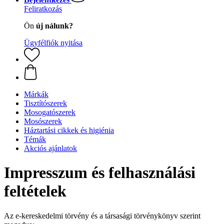
Feliratkozás
Ön
új nálunk?
Ügyfélfiók nyitása
Márkák
Tisztítószerek
Mosogatószerek
Mosószerek
Háztartási cikkek és higiénia
Témák
Akciós ajánlatok
Impresszum és felhasználási
feltételek
Az e-kereskedelmi törvény és a társasági törvénykönyv szerint