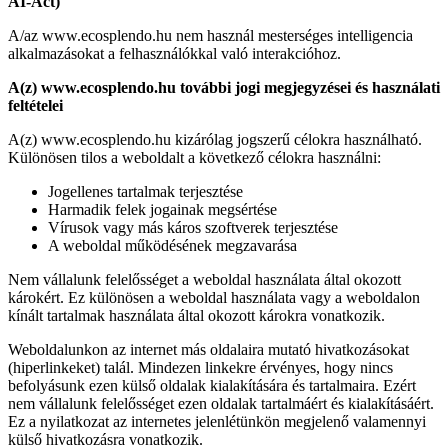
AI-Act
)
A/az www.ecosplendo.hu nem használ mesterséges intelligencia
alkalmazásokat a felhasználókkal való interakcióhoz.
A(z) www.ecosplendo.hu további jogi megjegyzései és használati
feltételei
A(z) www.ecosplendo.hu kizárólag jogszerű célokra használható.
Különösen tilos a weboldalt a következő célokra használni:
Jogellenes tartalmak terjesztése
Harmadik felek jogainak megsértése
Vírusok vagy más káros szoftverek terjesztése
A weboldal működésének megzavarása
Nem vállalunk felelősséget a weboldal használata által okozott
károkért. Ez különösen a weboldal használata vagy a weboldalon
kínált tartalmak használata által okozott károkra vonatkozik.
Weboldalunkon az internet más oldalaira mutató hivatkozásokat
(hiperlinkeket) talál. Mindezen linkekre érvényes, hogy nincs
befolyásunk ezen külső oldalak kialakítására és tartalmaira. Ezért
nem vállalunk felelősséget ezen oldalak tartalmáért és kialakításáért.
Ez a nyilatkozat az internetes jelenlétünkön megjelenő valamennyi
külső hivatkozásra vonatkozik.