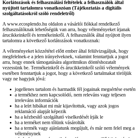
Korlátozások és felhasználási feltételek a felhasználók által
nyújtott tartalomra vonatkozóan (Tájékoztatás a digitális
szolgáltatásokról szóló rendeletről)
A www.ecosplendo.hu oldalon a vásárlói fiókkal rendelkező
felhasználóknak lehetőségük van arra, hogy véleményeket írjanak
árucikkeinkről és termékeinkről. A felhasználók által nyújtott ilyen
tartalomra a következő korlátozások vonatkoznak:
A véleményeket közzététel előtt ember által felülvizsgáljuk, hogy
megfelelnek-e a jelen irányelveknek, valamint fenntartjuk a jogot
arra, hogy ennek támogatására algoritmikus döntéshozatalt
vezessünk be. Termékeinkről és árucikkeinkről szóló vélemények
esetében fenntartjuk a jogot, hogy a következő tartalmakat töröljük
vagy ne hagyjuk jóvá:
jogellenes tartalom és harmadik fél jogainak megsértése esetén
a termékhez nem kapcsolódó, nem releváns vagy teljesen
irreleváns információk
ha a leírt hibákat mi már kijavítottuk, vagy azok jogos
reklamáció alapját képezik
ha a kézbesítő szolgáltató viselkedését írják le
ha a terméket nem tőlünk vásárolták
ha a termék vagy ajánlatunk megújult, és már nem felel meg a
véleménynek