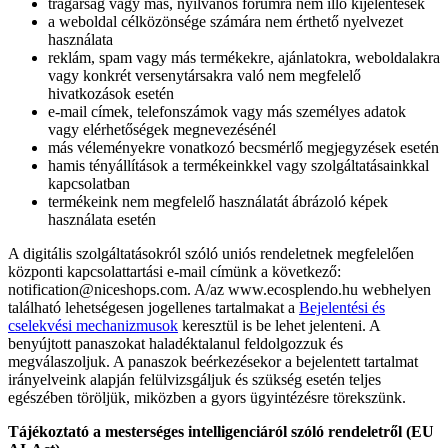
trágárság vagy más, nyilvános fórumra nem illő kijelentések
a weboldal célközönsége számára nem érthető nyelvezet
használata
reklám, spam vagy más termékekre, ajánlatokra, weboldalakra
vagy konkrét versenytársakra való nem megfelelő
hivatkozások esetén
e-mail címek, telefonszámok vagy más személyes adatok
vagy elérhetőségek megnevezésénél
más véleményekre vonatkozó becsmérlő megjegyzések esetén
hamis tényállítások a termékeinkkel vagy szolgáltatásainkkal
kapcsolatban
termékeink nem megfelelő használatát ábrázoló képek
használata esetén
A digitális szolgáltatásokról szóló uniós rendeletnek megfelelően
központi kapcsolattartási e-mail címünk a következő:
notification@niceshops.com. A/az www.ecosplendo.hu webhelyen
található lehetségesen jogellenes tartalmakat a
Bejelentési és
cselekvési mechanizmusok
keresztül is be lehet jelenteni. A
benyújtott panaszokat haladéktalanul feldolgozzuk és
megválaszoljuk. A panaszok beérkezésekor a bejelentett tartalmat
irányelveink alapján felülvizsgáljuk és szükség esetén teljes
egészében töröljük, miközben a gyors ügyintézésre törekszünk.
Tájékoztató a mesterséges intelligenciáról szóló rendeletről (EU