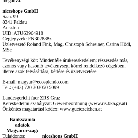
megadva:
niceshops GmbH
Saaz 99
8341 Paldau
Ausztria
UID: ATU63964918
Cégjegyzék: FN302888z
Üzletvezető Roland Fink, Mag. Christoph Schreiner, Carina Hödl,
MSc
Tevékenységi kör: Mindenféle árukereskedelem; részesedés más,
azonos vagy hasonló tevékenységi körrel rendelkező cégekben,
illetve azok felvásárlása, bérlése és üzletvezetése
E-mail: magyar@ecosplendo.com
Tel.: (+43) 720 303050 5099
Landesgericht fuer ZRS Graz
Kereskedelmi szabályzat: Gewerbeordnung (www.ris.bka.gv.at)
Önkéntes magatartási kódex: www.guetezeichen.at
Bankszámla
adatok
Magyarország:
Tulajdonos:
niceshops GmbH