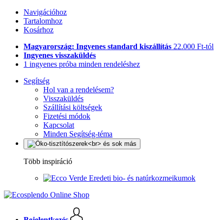
Navigációhoz
Tartalomhoz
Kosárhoz
Magyarország: Ingyenes standard kiszállítás
22.000 Ft-tól
Ingyenes visszaküldés
1 ingyenes próba minden rendeléshez
Segítség
Hol van a rendelésem?
Visszaküldés
Szállítási költségek
Fizetési módok
Kapcsolat
Minden Segítség-téma
Több inspiráció
Eredeti bio- és natúrkozmeikumok
Bejelentkezés