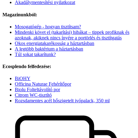
Akadálymentesítési nyilatkozat
Magazinunkból:
Mosogatógép - hogyan tisztítsam?
Mindenki követ el (takarítási) hibákat – tippek profiknak és
azoknak, akiknek nincs ínyére a portörlés és tisztítgatás
Okos energiatakarékosság a háztartásban
A legtöbb baktérium a háztartásban
Túl sokat takarítunk?
Ecosplendo felfedezése:
BiOHY
Officina Naturae Fehérítőpor
Biolu Folteltávolító por
Citrom WC-tisztító
Rozsdamentes acél hőszigetelt ivópalack, 350 ml