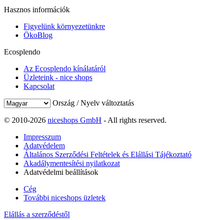
Hasznos információk
Figyelünk környezetünkre
ÖkoBlog
Ecosplendo
Az Ecosplendo kínálatáról
Üzleteink - nice shops
Kapcsolat
Ország / Nyelv változtatás
© 2010-2026
niceshops GmbH
- All rights reserved.
Impresszum
Adatvédelem
Általános Szerződési Feltételek és Elállási Tájékoztató
Akadálymentesítési nyilatkozat
Adatvédelmi beállítások
Cég
További niceshops üzletek
Elállás a szerződéstől