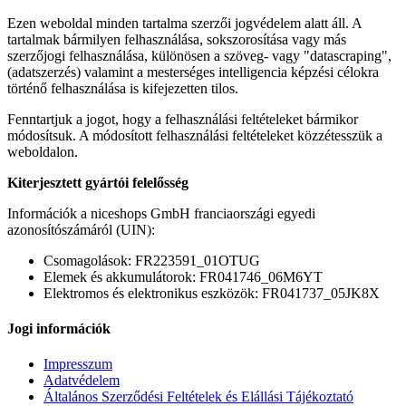
Ezen weboldal minden tartalma szerzői jogvédelem alatt áll. A
tartalmak bármilyen felhasználása, sokszorosítása vagy más
szerzőjogi felhasználása, különösen a szöveg- vagy "datascraping",
(adatszerzés) valamint a mesterséges intelligencia képzési célokra
történő felhasználása is kifejezetten tilos.
Fenntartjuk a jogot, hogy a felhasználási feltételeket bármikor
módosítsuk. A módosított felhasználási feltételeket közzétesszük a
weboldalon.
Kiterjesztett gyártói felelősség
Információk a niceshops GmbH franciaországi egyedi
azonosítószámáról (UIN):
Csomagolások: FR223591_01OTUG
Elemek és akkumulátorok: FR041746_06M6YT
Elektromos és elektronikus eszközök: FR041737_05JK8X
Jogi információk
Impresszum
Adatvédelem
Általános Szerződési Feltételek és Elállási Tájékoztató