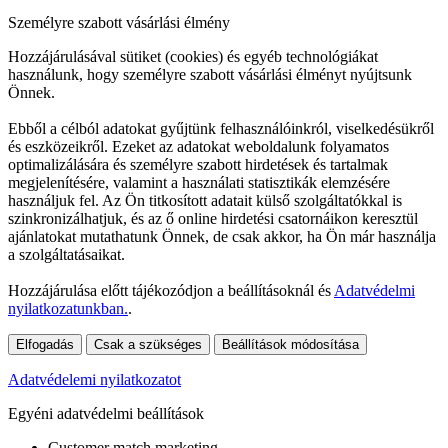
Személyre szabott vásárlási élmény
Hozzájárulásával sütiket (cookies) és egyéb technológiákat
használunk, hogy személyre szabott vásárlási élményt nyújtsunk
Önnek.
Ebből a célból adatokat gyűjtünk felhasználóinkról, viselkedésükről
és eszközeikről. Ezeket az adatokat weboldalunk folyamatos
optimalizálására és személyre szabott hirdetések és tartalmak
megjelenítésére, valamint a használati statisztikák elemzésére
használjuk fel. Az Ön titkosított adatait külső szolgáltatókkal is
szinkronizálhatjuk, és az ő online hirdetési csatornáikon keresztül
ajánlatokat mutathatunk Önnek, de csak akkor, ha Ön már használja
a szolgáltatásaikat.
Hozzájárulása előtt tájékozódjon a beállításoknál és
Adatvédelmi
nyilatkozatunkban.
.
Elfogadás
Csak a szükséges
Beállítások módosítása
Adatvédelemi nyilatkozatot
Egyéni adatvédelmi beállítások
Customer match marketing