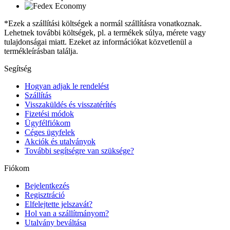
*Ezek a szállítási költségek a normál szállításra vonatkoznak.
Lehetnek további költségek, pl. a termékek súlya, mérete vagy
tulajdonságai miatt. Ezeket az információkat közvetlenül a
termékleírásban találja.
Segítség
Hogyan adjak le rendelést
Szállítás
Visszaküldés és visszatérítés
Fizetési módok
Ügyfélfiókom
Céges ügyfelek
Akciók és utalványok
További segítségre van szüksége?
Fiókom
Bejelentkezés
Regisztráció
Elfelejtette jelszavát?
Hol van a szállítmányom?
Utalvány beváltása