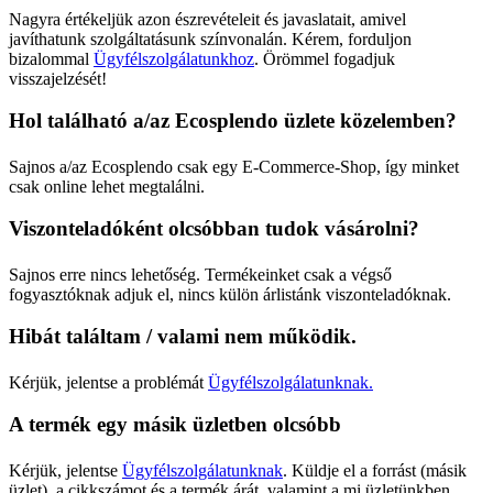
Nagyra értékeljük azon észrevételeit és javaslatait, amivel
javíthatunk szolgáltatásunk színvonalán. Kérem, forduljon
bizalommal
Ügyfélszolgálatunkhoz
. Örömmel fogadjuk
visszajelzését!
Hol található a/az Ecosplendo üzlete közelemben?
Sajnos a/az Ecosplendo csak egy E-Commerce-Shop, így minket
csak online lehet megtalálni.
Viszonteladóként olcsóbban tudok vásárolni?
Sajnos erre nincs lehetőség. Termékeinket csak a végső
fogyasztóknak adjuk el, nincs külön árlistánk viszonteladóknak.
Hibát találtam / valami nem működik.
Kérjük, jelentse a problémát
Ügyfélszolgálatunknak.
A termék egy másik üzletben olcsóbb
Kérjük, jelentse
Ügyfélszolgálatunknak
. Küldje el a forrást (másik
üzlet), a cikkszámot és a termék árát, valamint a mi üzletünkben