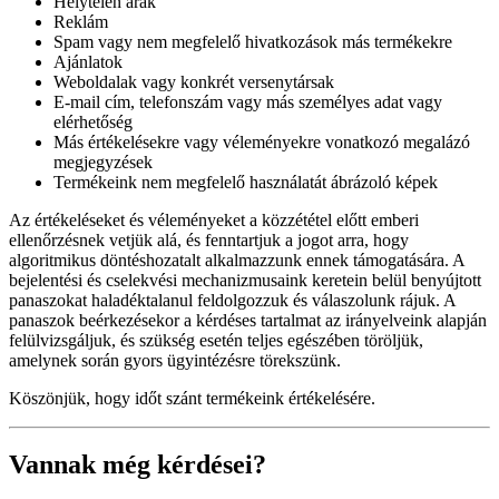
Helytelen árak
Reklám
Spam vagy nem megfelelő hivatkozások más termékekre
Ajánlatok
Weboldalak vagy konkrét versenytársak
E-mail cím, telefonszám vagy más személyes adat vagy
elérhetőség
Más értékelésekre vagy véleményekre vonatkozó megalázó
megjegyzések
Termékeink nem megfelelő használatát ábrázoló képek
Az értékeléseket és véleményeket a közzététel előtt emberi
ellenőrzésnek vetjük alá, és fenntartjuk a jogot arra, hogy
algoritmikus döntéshozatalt alkalmazzunk ennek támogatására. A
bejelentési és cselekvési mechanizmusaink keretein belül benyújtott
panaszokat haladéktalanul feldolgozzuk és válaszolunk rájuk. A
panaszok beérkezésekor a kérdéses tartalmat az irányelveink alapján
felülvizsgáljuk, és szükség esetén teljes egészében töröljük,
amelynek során gyors ügyintézésre törekszünk.
Köszönjük, hogy időt szánt termékeink értékelésére.
Vannak még kérdései?