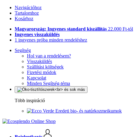
Navigációhoz
Tartalomhoz
Kosárhoz
Magyarország: Ingyenes standard kiszállítás
22.000 Ft-tól
Ingyenes visszaküldés
1 ingyenes próba minden rendeléshez
Segítség
Hol van a rendelésem?
Visszaküldés
Szállítási költségek
Fizetési módok
Kapcsolat
Minden Segítség-téma
Több inspiráció
Eredeti bio- és natúrkozmeikumok
Bejelentkezés