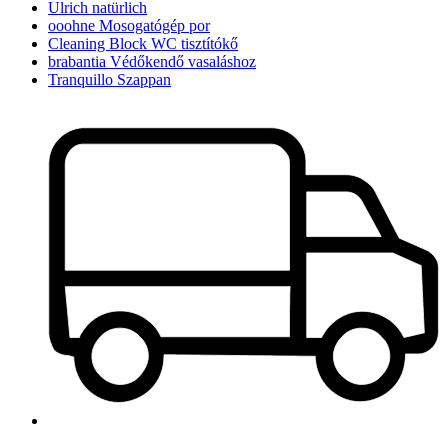
Ulrich natürlich
ooohne Mosogatógép por
Cleaning Block WC tisztítókő
brabantia Védőkendő vasaláshoz
Tranquillo Szappan