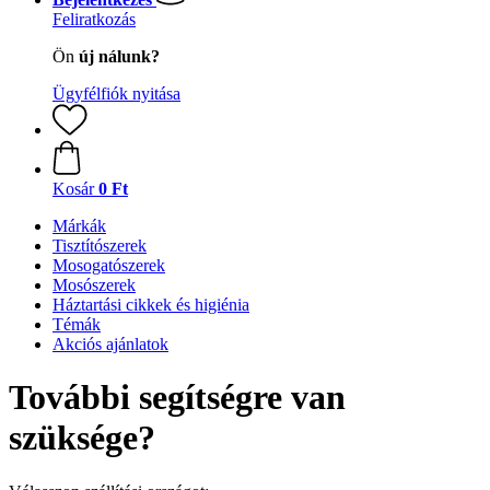
Feliratkozás
Ön
új nálunk?
Ügyfélfiók nyitása
Kosár
0 Ft
Márkák
Tisztítószerek
Mosogatószerek
Mosószerek
Háztartási cikkek és higiénia
Témák
Akciós ajánlatok
További segítségre van
szüksége?