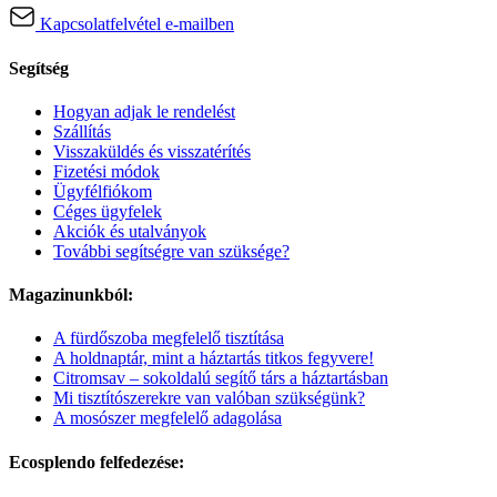
Kapcsolatfelvétel e-mailben
Segítség
Hogyan adjak le rendelést
Szállítás
Visszaküldés és visszatérítés
Fizetési módok
Ügyfélfiókom
Céges ügyfelek
Akciók és utalványok
További segítségre van szüksége?
Magazinunkból:
A fürdőszoba megfelelő tisztítása
A holdnaptár, mint a háztartás titkos fegyvere!
Citromsav – sokoldalú segítő társ a háztartásban
Mi tisztítószerekre van valóban szükségünk?
A mosószer megfelelő adagolása
Ecosplendo felfedezése: