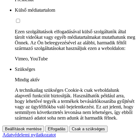
Külső médiatartalom
Ezen szolgáltatások elfogadásával külső szolgáltatók által
tárolt videókat vagy egyéb médiatartalmakat mutathatunk meg
Önnek. Az Ön beleegyezésével az alábbi, harmadik féltől
származó szolgáltatásokat használjuk ezen a weboldalon:
Vimeo, YouTube
Szükséges
Mindig aktív
A technikailag szükséges Cookie-k csak weboldalunk
alapvető funkcióit biztosítják. Használhatók például arra,
hogy lehetővé tegyék a termékek bevásárlókosarába gyűjtését
vagy az ügyfélfiókba való bejelentkezést. Ez azt jelenti, hogy
semmilyen következtetés levonása nem lehetséges, így ebből
származó adatot soha nem adunk át harmadik félnek.
Beállítások mentése
Elfogadás
Csak a szükséges
Adatvédelemi nyilatkozatot