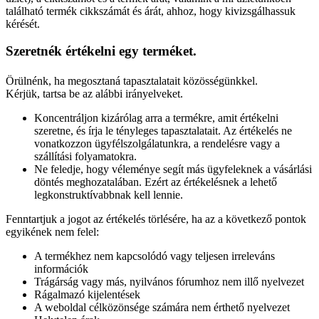
található termék cikkszámát és árát, ahhoz, hogy kivizsgálhassuk
kérését.
Szeretnék értékelni egy terméket.
Örülnénk, ha megosztaná tapasztalatait közösségünkkel.
Kérjük, tartsa be az alábbi irányelveket.
Koncentráljon kizárólag arra a termékre, amit értékelni
szeretne, és írja le tényleges tapasztalatait. Az értékelés ne
vonatkozzon ügyfélszolgálatunkra, a rendelésre vagy a
szállítási folyamatokra.
Ne feledje, hogy véleménye segít más ügyfeleknek a vásárlási
döntés meghozatalában. Ezért az értékelésnek a lehető
legkonstruktívabbnak kell lennie.
Fenntartjuk a jogot az értékelés törlésére, ha az a következő pontok
egyikének nem felel:
A termékhez nem kapcsolódó vagy teljesen irreleváns
információk
Trágárság vagy más, nyilvános fórumhoz nem illő nyelvezet
Rágalmazó kijelentések
A weboldal célközönsége számára nem érthető nyelvezet