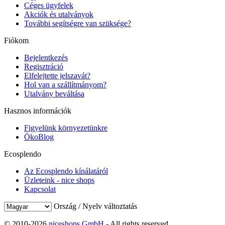
Céges ügyfelek
Akciók és utalványok
További segítségre van szüksége?
Fiókom
Bejelentkezés
Regisztráció
Elfelejtette jelszavát?
Hol van a szállítmányom?
Utalvány beváltása
Hasznos információk
Figyelünk környezetünkre
ÖkoBlog
Ecosplendo
Az Ecosplendo kínálatáról
Üzleteink - nice shops
Kapcsolat
Ország / Nyelv változtatás
© 2010-2026
niceshops GmbH
- All rights reserved.