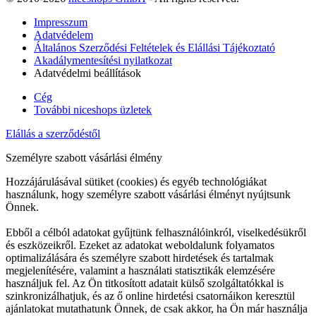
Impresszum
Adatvédelem
Általános Szerződési Feltételek és Elállási Tájékoztató
Akadálymentesítési nyilatkozat
Adatvédelmi beállítások
Cég
További niceshops üzletek
Elállás a szerződéstől
Személyre szabott vásárlási élmény
Hozzájárulásával sütiket (cookies) és egyéb technológiákat
használunk, hogy személyre szabott vásárlási élményt nyújtsunk
Önnek.
Ebből a célból adatokat gyűjtünk felhasználóinkról, viselkedésükről
és eszközeikről. Ezeket az adatokat weboldalunk folyamatos
optimalizálására és személyre szabott hirdetések és tartalmak
megjelenítésére, valamint a használati statisztikák elemzésére
használjuk fel. Az Ön titkosított adatait külső szolgáltatókkal is
szinkronizálhatjuk, és az ő online hirdetési csatornáikon keresztül
ajánlatokat mutathatunk Önnek, de csak akkor, ha Ön már használja