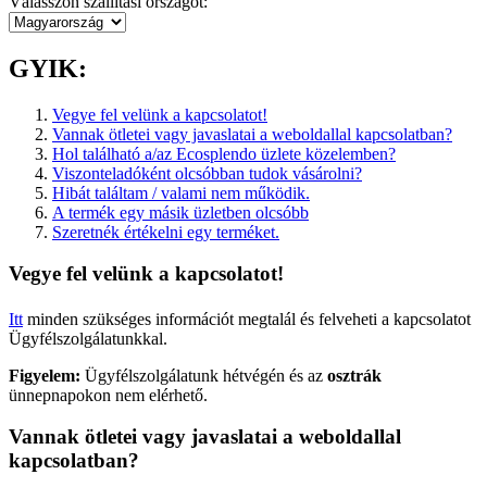
Válasszon szállítási országot:
GYIK:
Vegye fel velünk a kapcsolatot!
Vannak ötletei vagy javaslatai a weboldallal kapcsolatban?
Hol található a/az Ecosplendo üzlete közelemben?
Viszonteladóként olcsóbban tudok vásárolni?
Hibát találtam / valami nem működik.
A termék egy másik üzletben olcsóbb
Szeretnék értékelni egy terméket.
Vegye fel velünk a kapcsolatot!
Itt
minden szükséges információt megtalál és felveheti a kapcsolatot
Ügyfélszolgálatunkkal.
Figyelem:
Ügyfélszolgálatunk hétvégén és az
osztrák
ünnepnapokon nem elérhető.
Vannak ötletei vagy javaslatai a weboldallal
kapcsolatban?