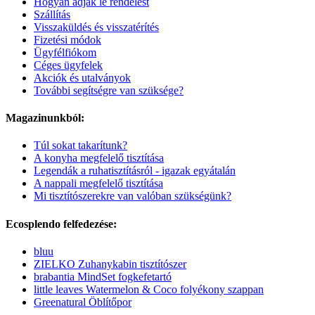
Hogyan adjak le rendelést
Szállítás
Visszaküldés és visszatérítés
Fizetési módok
Ügyfélfiókom
Céges ügyfelek
Akciók és utalványok
További segítségre van szüksége?
Magazinunkból:
Túl sokat takarítunk?
A konyha megfelelő tisztítása
Legendák a ruhatisztításról - igazak egyátalán
A nappali megfelelő tisztítása
Mi tisztítószerekre van valóban szükségünk?
Ecosplendo felfedezése:
bluu
ZIELKO Zuhanykabin tisztítószer
brabantia MindSet fogkefetartó
little leaves Watermelon & Coco folyékony szappan
Greenatural Öblítőpor