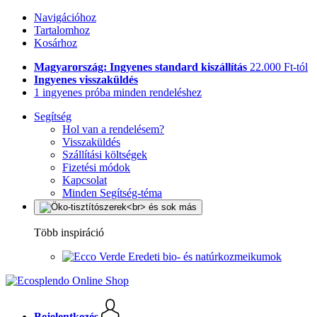
Navigációhoz
Tartalomhoz
Kosárhoz
Magyarország: Ingyenes standard kiszállítás
22.000 Ft-tól
Ingyenes visszaküldés
1 ingyenes próba minden rendeléshez
Segítség
Hol van a rendelésem?
Visszaküldés
Szállítási költségek
Fizetési módok
Kapcsolat
Minden Segítség-téma
Több inspiráció
Eredeti bio- és natúrkozmeikumok
Bejelentkezés