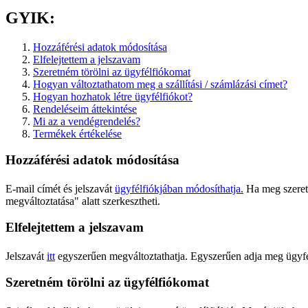
GYIK:
Hozzáférési adatok módosítása
Elfelejtettem a jelszavam
Szeretném törölni az ügyfélfiókomat
Hogyan változtathatom meg a szállítási / számlázási címet?
Hogyan hozhatok létre ügyfélfiókot?
Rendeléseim áttekintése
Mi az a vendégrendelés?
Termékek értékelése
Hozzáférési adatok módosítása
E-mail címét és jelszavát
ügyfélfiókjában módosíthatja.
Ha meg szeretn
megváltoztatása" alatt szerkesztheti.
Elfelejtettem a jelszavam
Jelszavát
itt
egyszerűen megváltoztathatja. Egyszerűen adja meg ügyfél
Szeretném törölni az ügyfélfiókomat