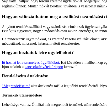
Sajnálattal halljuk, hogy törölni szeretné ügyfélfiókját. Megértjük, h
segítünk Önnek. Miután fiókját töröltük, továbbra is vásárolhat nálu
Hogyan változtathatom meg a szállítási / számlázási c
A nyitott rendelés szállítási vagy számlázási címét csak ügyfélszolgá
Felhívjuk figyelmét, hogy a módosítás csak akkor lehetséges, ha ren
Ha rendelkezik ügyfélfiókkal, és szeretné kezelni szállítási címeit, a
módosítások nincsenek hatással nyitott rendeléseire.
Hogyan hozhatok létre ügyfélfiókot?
Itt hozhat létre személyes ügyfélfiókot.
Ezt követően e-mailben kap egy
írjon nekünk a
kapcsolatfelvételi űrlapon
keresztül.
Rendeléseim áttekintése
"Megrendeléseim"
alatt áttekintést talál a legutóbbi rendeléseiről. Ny
Termékek utánrendelése
Lehetősége van, az Ön által már megrendelt termékek utánrendelésére