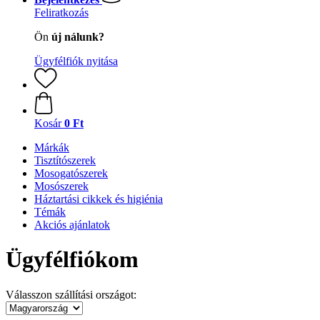
Feliratkozás
Ön
új nálunk?
Ügyfélfiók nyitása
Kosár
0 Ft
Márkák
Tisztítószerek
Mosogatószerek
Mosószerek
Háztartási cikkek és higiénia
Témák
Akciós ajánlatok
Ügyfélfiókom
Válasszon szállítási országot: