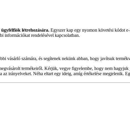
ügyfélfiók létrehozására.
Egyszer kap egy nyomon követési kódot e-m
bi információkat rendelésével kapcsolatban.
többi vásárló számára, és segítenek nekünk abban, hogy javítsuk termék
t megvásárolt termékeiről. Kérjük, vegye figyelembe, hogy nem hagyjuk
ja az irányelveket. Néha eltart egy ideig, amíg értékelése megjelenik. E