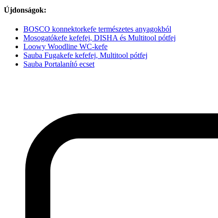
Újdonságok:
BOSCO konnektorkefe természetes anyagokból
Mosogatókefe kefefej, DISHA és Multitool pótfej
Loowy Woodline WC-kefe
Sauba Fugakefe kefefej, Multitool pótfej
Sauba Portalanító ecset