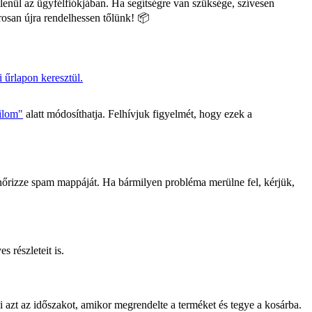
etlenül az ügyfélfiókjában. Ha segítségre van szüksége, szívesen
rosan újra rendelhessen tőlünk! 📦
i űrlapon keresztül.
filom"
alatt módosíthatja. Felhívjuk figyelmét, hogy ezek a
enőrizze spam mappáját. Ha bármilyen probléma merülne fel, kérjük,
s részleteit is.
azt az időszakot, amikor megrendelte a terméket és tegye a kosárba.