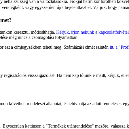
ogy néha szükség van a változtatásokra. Fiókját bármikor törölheti közv
nk vendégként, vagy egyszerűen újra bejelentkezhet. Várjuk, hogy hama
ímet?
latunkon keresztül módosíthatja.
Kérjük, írjon nekünk a kapcsolatfelvétel
delése még nincs a csomagolási folyamatban.
kkor ezt a címjegyzékben teheti meg. Számlázási címét szintén
itt, a "Pro
 regisztrációs visszaigazolást. Ha nem kap tőlünk e-mailt, kérjük, ell
omon követheti rendelései állapotát, és lehívhatja az adott rendelések egye
. Egyszerűen kattinson a "Termékek utánrendelése" mezőre, válassza ki 