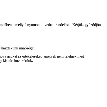
ailben, amellyel nyomon követheti rendelését. Kérjük, győződjön
választékunk minőségét.
 jóvá azokat az értékeléseket, amelyek nem felelnek meg
gy kis türelmet kérünk.