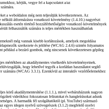
okhoz, kérjük, vegye fel a kapcsolatot a/az
 számára.
ket a weboldalon még nem teljesítjük következetesen. Az
se nélküli átformázásra vonatkozó követelmény (1.4.10.) nagyrészt
etfókuszálás esetén történő hozzáférhetőségére vonatkozó követelmények
ssérült felhasználók számára is teljes mértékben használhatóak
s elemeknél még vannak kisebb korlátozások, amelyek megoldása
rlapmezők szerkezete és jelölése (WCAG 2.4.6) szintén folyamatos
 mint például a bezáró gombok, még nincsenek következetesen gépileg
eljes mértékben az akadálymentes viselkedés követelményeinek.
lülvizsgálják, hogy lehetővé tegyék a korlátlan használatot segítő
der számára (WCAG 3.3.1). Ezenkívül az interaktív vezérlőelemekhez
teljes körű akadálymentesítése (1.1.1.), mivel webáruházunk nagyon
rögzített videókhoz fokozatosan feliratokat és hangleírásokat adunk
lehetséges. A harmadik fél szolgáltatóktól (pl. YouTube) származó
 az egyes idegen nyelvű szövegrészek (3.1.2) megfelelő nyelvi