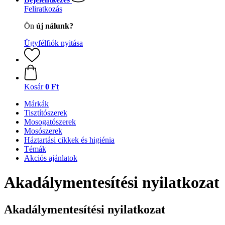
Feliratkozás
Ön
új nálunk?
Ügyfélfiók nyitása
Kosár
0 Ft
Márkák
Tisztítószerek
Mosogatószerek
Mosószerek
Háztartási cikkek és higiénia
Témák
Akciós ajánlatok
Akadálymentesítési nyilatkozat
Akadálymentesítési nyilatkozat