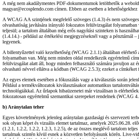
A még nem akadálymentes PDF-dokumentumok letölthetők a weboldalr
magyar@ecosplendo.com címen. Ebben az esetben a lehetőségekhez mé
A WCAG AA szintjének megfelelő szöveges (1.4.3) és nem szöveges t
olvashatóság javítására irányuló fokozatos felülvizsgálat folyamatban
teljesül; a tartalom általában még erős nagyítási szinteken is haszná
(1.4.14.) - például az értékelési megjegyzéseknél vagy a pénztárnál – 
legyenek.
A billentyűzettel való kezelhetőség (WCAG 2.1.1) általában elérhető
folyamatban van. Még nem minden oldal rendelkezik egyértelmű címm
felülvizsgálat alatt áll, hogy minden felhasználó számára javuljon a
olvasható névvel ellátva a kódban (WCAG 2.5.3); ezeket a címkéket 
Az egyes elemek esetében a fókuszálás vagy a kiválasztás során jele
Például a termékváltozatok kiválasztásakor automatikus tartalomváltás
technológiákkal. Az űrlapok hibaüzenetei már vizuálisan is elérhet
fokozatosan egyértelmű szemantikai szerepeket rendelnek (WCAG 4.1.2
b) Aránytalan teher
Egyes követelmények jelenleg aránytalan gazdasági és szervezeti terh
sok olyan képet és vizuális elemet tartalmaz, amelyek 2025.06.28. elő
(1.2.1, 1.2.2, 1.2.2, 1.2.3, 1.2.5), de az összes meglévő tartalom tel
tartalmak szintén kívül esnek a közvetlen befolyásunk körén. Live-vi