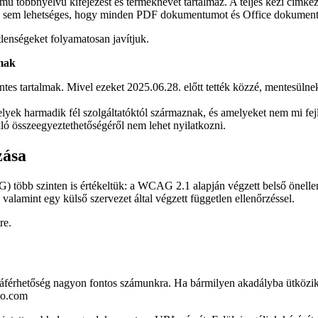
 többnyelvű kifejezést és terméknevet tartalmaz. A teljes kézi címkézés
e az sem lehetséges, hogy minden PDF dokumentumot és Office dokument
tlenségeket folyamatosan javítjuk.
lmak
 tartalmak. Mivel ezeket 2025.06.28. előtt tették közzé, mentesülnek 
ek harmadik fél szolgáltatóktól származnak, és amelyeket nem mi fejl
ló összeegyeztethetőségéről nem lehet nyilatkozni.
zása
több szinten is értékeltük: a WCAG 2.1 alapján végzett belső önellenőr
valamint egy külső szervezet által végzett független ellenőrzéssel.
re.
záférhetőség nagyon fontos számunkra. Ha bármilyen akadályba ütközik
do.com