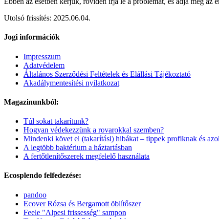
Ebben az esetben kérjük, röviden írja le a problémát, és adja meg az
Utolsó frissítés: 2025.06.04.
Jogi információk
Impresszum
Adatvédelem
Általános Szerződési Feltételek és Elállási Tájékoztató
Akadálymentesítési nyilatkozat
Magazinunkból:
Túl sokat takarítunk?
Hogyan védekezzünk a rovarokkal szemben?
Mindenki követ el (takarítási) hibákat – tippek profiknak és azok
A legtöbb baktérium a háztartásban
A fertőtlenítőszerek megfelelő használata
Ecosplendo felfedezése:
pandoo
Ecover Rózsa és Bergamott öblítőszer
Feele "Alpesi frissesség" sampon