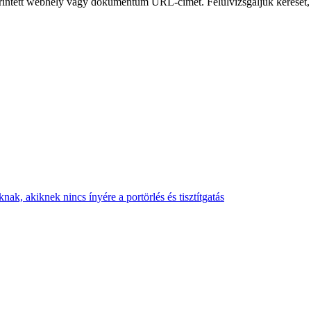
 érintett webhely vagy dokumentum URL-címét. Felülvizsgáljuk kérését,
nak, akiknek nincs ínyére a portörlés és tisztítgatás