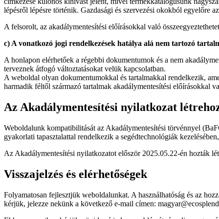
címkézése különös kihívást jelent, mivel termékkatalógusunk nagyszámú
lépésről lépésre történik. Gazdasági és szervezési okokból egyelőr
A felsorolt, az akadálymentesítési előírásokkal való összeegyeztethete
c) A vonatkozó jogi rendelkezések hatálya alá nem tartozó tarta
A honlapon elérhetőek a régebbi dokumentumok és a nem akadálymentes
terveznek átfogó változtatásokat velük kapcsolatban.
A weboldal olyan dokumentumokkal és tartalmakkal rendelkezik, amely
harmadik féltől származó tartalmak akadálymentesítési előírásokkal va
Az Akadálymentesítési nyilatkozat létreho
Weboldalunk kompatibilitását az Akadálymentesítési törvénnyel (BaFG) 
gyakorlati tapasztalattal rendelkezik a segédtechnológiák kezelésében, 
Az Akadálymentesítési nyilatkozatot először 2025.05.22-én hozták lét
Visszajelzés és elérhetőségek
Folyamatosan fejlesztjük weboldalunkat. A használhatóság és az hoz
kérjük, jelezze nekünk a következő e-mail címen: magyar@ecosplen