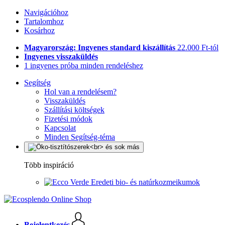
Navigációhoz
Tartalomhoz
Kosárhoz
Magyarország: Ingyenes standard kiszállítás
22.000 Ft-tól
Ingyenes visszaküldés
1 ingyenes próba minden rendeléshez
Segítség
Hol van a rendelésem?
Visszaküldés
Szállítási költségek
Fizetési módok
Kapcsolat
Minden Segítség-téma
Több inspiráció
Eredeti bio- és natúrkozmeikumok
Bejelentkezés