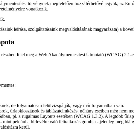
lymentesítési törvénynek megfelelően hozzáférhetővé tegyük, az Európ
vetelményeire vonatkozik.
ik.
ásaink leírása, szolgáltatásaink megvalósításának magyarázata) a köve
apota
dal részben felel meg a Web Akadálymentesítési Útmutató (WCAG) 2.1-e
ymentes:
eknek, de folyamatosan felülvizsgálják, vagy már folyamatban van:
sorok, űrlapkiosztások és táblázatcímkézés, néhány esetben még nem me
 kódban, pl. a rugalmas Layouts esetében (WCAG 1.3.2). A legtöbb űrla
 mint például a hírlevélre való feliratkozás gombja - jelenleg még hiá
lósításra kerül.