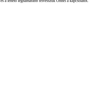
 és a lehető leghamarabb felvesszük Önnel a kapcsolatot.