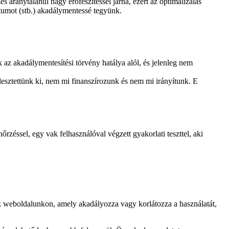
 aránytalanul nagy erőfeszítéssel járna, ezért az optimalizálás
umot (stb.) akadálymentessé tegyünk.
az akadálymentesítési törvény hatálya alól, és jelenleg nem
esztettünk ki, nem mi finanszírozunk és nem mi irányítunk. E
zéssel, egy vak felhasználóval végzett gyakorlati teszttel, aki
 weboldalunkon, amely akadályozza vagy korlátozza a használatát,