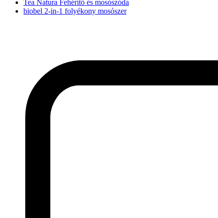
Tea Natura Fehérítő és mosószóda
biobel 2-in-1 folyékony mosószer