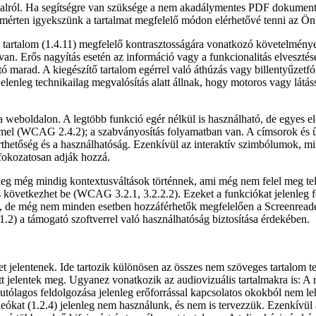
ól. Ha segítségre van szüksége a nem akadálymentes PDF dokumentum
rten igyekszünk a tartalmat megfelelő módon elérhetővé tenni az Ön
artalom (1.4.11) megfelelő kontrasztosságára vonatkozó követelménye
 van. Erős nagyítás esetén az információ vagy a funkcionalitás elveszté
lható marad. A kiegészítő tartalom egérrel való áthúzás vagy billentyűz
jelenleg technikailag megvalósítás alatt állnak, hogy motoros vagy látá
 a weboldalon. A legtöbb funkció egér nélkül is használható, de egye
el (WCAG 2.4.2); a szabványosítás folyamatban van. A címsorok és ű
z érthetőség és a használhatóság. Ezenkívül az interaktív szimbólumok,
fokozatosan adják hozzá.
nleg még mindig kontextusváltások történnek, ami még nem felel meg t
 következhet be (WCAG 3.2.1, 3.2.2.2). Ezeket a funkciókat jelenleg fe
őek, de még nem minden esetben hozzáférhetők megfelelően a Screenrea
) a támogató szoftverrel való használhatóság biztosítása érdekében.
et jelentenek. Ide tartozik különösen az összes nem szöveges tartalom 
tt jelentek meg. Ugyanez vonatkozik az audiovizuális tartalmakra is: A 
jes utólagos feldolgozása jelenleg erőforrással kapcsolatos okokból nem 
deókat (1.2.4) jelenleg nem használunk, és nem is tervezzük. Ezenkívül