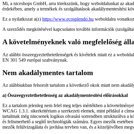
Mi, a niceshops GmbH, arra törekszünk, hogy weboldalunkat az akadá
érdekében, amely a termékek és szolgáltatások akadálymentesítési kö
Ez a nyilatkozat a(z)
https://www.ecosplendo.hu
weboldalra vonatkoz
A szerződés megkötésével kapcsolatos további információk (szolgáltat
A követelményeknek való megfelelőség áll
Az alábbi összeegyeztethetetlenségek és kivételek miatt ez a webol
EN 301 549 európai szabványnak.
Nem akadálymentes tartalom
Az alábbiakban felsorolt tartalom a következő okok miatt nem akadál
a) Összeegyeztethetetlenség az akadálymentesítési előírásokkal
Ez a tartalom jelenleg nem felel meg teljes mértékben a követelmény
WCAG 1.3.1. sikerkritérium a szerkezeti elemek, mint például a cím
tartalmak még nincsenek logikus olvasási sorrendben strukturálva a
és felismerhető a segítő technológiák számára. Egyes mezők esetében -
mezők felülvizsgálata és javítása tervben van, és a közeljövőben megva