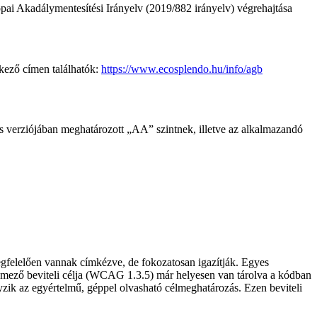
ai Akadálymentesítési Irányelv (2019/882 irányelv) végrehajtása
tkező címen találhatók:
https://www.ecosplendo.hu/info/agb
s verziójában meghatározott „AA” szintnek, illetve az alkalmazandó
gfelelően vannak címkézve, de fokozatosan igazítják. Egyes
pmező beviteli célja (WCAG 1.3.5) már helyesen van tárolva a kódban
nyzik az egyértelmű, géppel olvasható célmeghatározás. Ezen beviteli