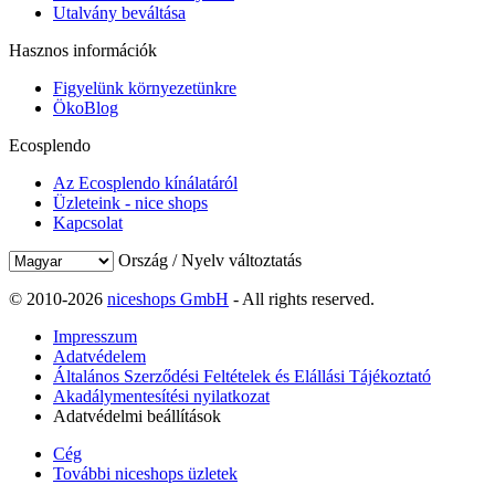
Utalvány beváltása
Hasznos információk
Figyelünk környezetünkre
ÖkoBlog
Ecosplendo
Az Ecosplendo kínálatáról
Üzleteink - nice shops
Kapcsolat
Ország / Nyelv változtatás
© 2010-2026
niceshops GmbH
- All rights reserved.
Impresszum
Adatvédelem
Általános Szerződési Feltételek és Elállási Tájékoztató
Akadálymentesítési nyilatkozat
Adatvédelmi beállítások
Cég
További niceshops üzletek