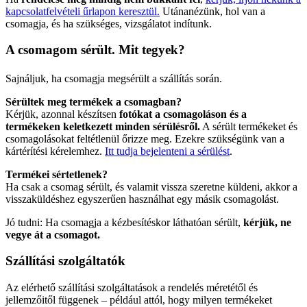
kapcsolatfelvételi űrlapon keresztül.
Utánanézünk, hol van a
csomagja, és ha szükséges, vizsgálatot indítunk.
A csomagom sérült. Mit tegyek?
Sajnáljuk, ha csomagja megsérült a szállítás során.
Sérültek meg termékek a csomagban?
Kérjük, azonnal készítsen
fotókat a csomagoláson és a
termékeken keletkezett minden sérülésről.
A sérült termékeket és
csomagolásokat feltétlenül őrizze meg. Ezekre szükségünk van a
kártérítési kérelemhez.
Itt tudja bejelenteni a sérülést
.
Termékei sértetlenek?
Ha csak a csomag sérült, és valamit vissza szeretne küldeni, akkor a
visszaküldéshez egyszerűen használhat egy másik csomagolást.
Jó tudni: Ha csomagja a kézbesítéskor láthatóan sérült,
kérjük, ne
vegye át a csomagot.
Szállítási szolgáltatók
Az elérhető szállítási szolgáltatások a rendelés méretétől és
jellemzőitől függenek – például attól, hogy milyen termékeket