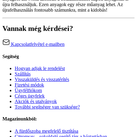
újra felhasználjuk. Ezen anyagok egy része műanyag lehet. Az
újrafelhasználás fontosabb számunkra, mint a kidobás!
Vannak még kérdései?
Kapcsolatfelvétel e-mailben
Segítség
Hogyan adjak le rendelést
Szállítás
Visszaküldés és visszatérítés
Fizetési módok
Ügyfélfiókom
Céges ügyfelek
Akciók és utalványok
További segítségre van szüksége?
Magazinunkból:
A fürdőszoba megfelelő tisztítása
Citromsav – sokoldalú segítő társ a háztartásban