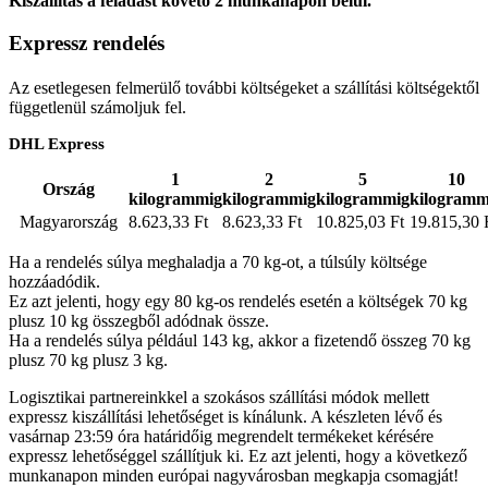
Kiszállítás a feladást követő 2 munkanapon belül.
Expressz rendelés
Az esetlegesen felmerülő további költségeket a szállítási költségektől
függetlenül számoljuk fel.
DHL Express
1
2
5
10
Ország
kilogrammig
kilogrammig
kilogrammig
kilogramm
Magyarország
8.623,33 Ft
8.623,33 Ft
10.825,03 Ft
19.815,30 
Ha a rendelés súlya meghaladja a 70 kg-ot, a túlsúly költsége
hozzáadódik.
Ez azt jelenti, hogy egy 80 kg-os rendelés esetén a költségek 70 kg
plusz 10 kg összegből adódnak össze.
Ha a rendelés súlya például 143 kg, akkor a fizetendő összeg 70 kg
plusz 70 kg plusz 3 kg.
Logisztikai partnereinkkel a szokásos szállítási módok mellett
expressz kiszállítási lehetőséget is kínálunk. A készleten lévő és
vasárnap 23:59 óra határidőig megrendelt termékeket kérésére
expressz lehetőséggel szállítjuk ki. Ez azt jelenti, hogy a következő
munkanapon minden európai nagyvárosban megkapja csomagját!