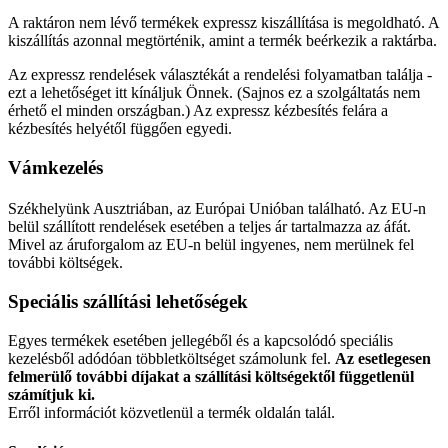
A raktáron nem lévő termékek expressz kiszállítása is megoldható. A
kiszállítás azonnal megtörténik, amint a termék beérkezik a raktárba.
Az expressz rendelések választékát a rendelési folyamatban találja -
ezt a lehetőséget itt kínáljuk Önnek. (Sajnos ez a szolgáltatás nem
érhető el minden országban.) Az expressz kézbesítés felára a
kézbesítés helyétől függően egyedi.
Vámkezelés
Székhelyünk Ausztriában, az Európai Unióban található. Az EU-n
belül szállított rendelések esetében a teljes ár tartalmazza az áfát.
Mivel az áruforgalom az EU-n belül ingyenes, nem merülnek fel
további költségek.
Speciális szállítási lehetőségek
Egyes termékek esetében jellegéből és a kapcsolódó speciális
kezelésből adódóan többletköltséget számolunk fel.
Az esetlegesen
felmerülő további díjakat a szállítási költségektől függetlenül
számítjuk ki.
Erről információt közvetlenül a termék oldalán talál.