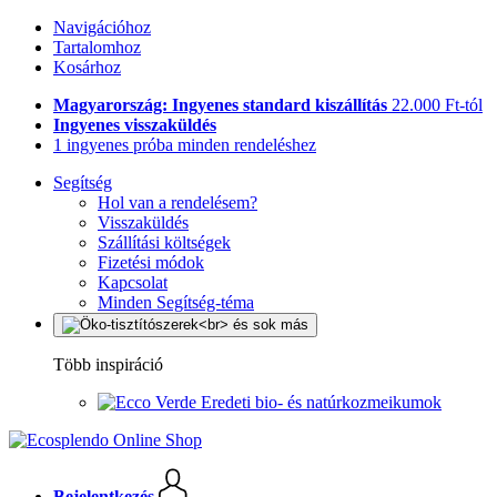
Navigációhoz
Tartalomhoz
Kosárhoz
Magyarország: Ingyenes standard kiszállítás
22.000 Ft-tól
Ingyenes visszaküldés
1 ingyenes próba minden rendeléshez
Segítség
Hol van a rendelésem?
Visszaküldés
Szállítási költségek
Fizetési módok
Kapcsolat
Minden Segítség-téma
Több inspiráció
Eredeti bio- és natúrkozmeikumok
Bejelentkezés