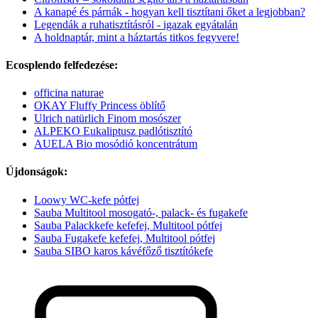
A kanapé és párnák - hogyan kell tisztítani őket a legjobban?
Legendák a ruhatisztításról - igazak egyátalán
A holdnaptár, mint a háztartás titkos fegyvere!
Ecosplendo felfedezése:
officina naturae
OKAY Fluffy Princess öblítő
Ulrich natürlich Finom mosószer
ALPEKO Eukaliptusz padlótisztító
AUELA Bio mosódió koncentrátum
Újdonságok:
Loowy WC-kefe pótfej
Sauba Multitool mosogató-, palack- és fugakefe
Sauba Palackkefe kefefej, Multitool pótfej
Sauba Fugakefe kefefej, Multitool pótfej
Sauba SIBO karos kávéfőző tisztítókefe