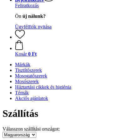
Feliratkozás
Ön
új nálunk?
Ügyfélfiók nyitása
Kosár
0 Ft
Márkák
Tisztítószerek
Mosogatószerek
Mosószerek
Háztartási cikkek és higiénia
Témák
Akciós ajánlatok
Szállítás
Válasszon szállítási országot: