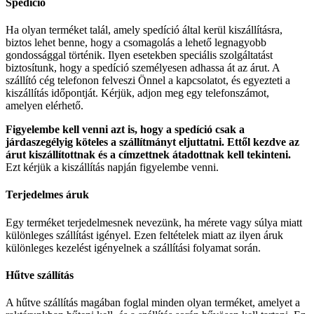
Spedíció
Ha olyan terméket talál, amely spedíció által kerül kiszállításra,
biztos lehet benne, hogy a csomagolás a lehető legnagyobb
gondossággal történik. Ilyen esetekben speciális szolgáltatást
biztosítunk, hogy a spedíció személyesen adhassa át az árut. A
szállító cég telefonon felveszi Önnel a kapcsolatot, és egyezteti a
kiszállítás időpontját. Kérjük, adjon meg egy telefonszámot,
amelyen elérhető.
Figyelembe kell venni azt is, hogy a spedíció csak a
járdaszegélyig köteles a szállítmányt eljuttatni. Ettől kezdve az
árut kiszállítottnak és a címzettnek átadottnak kell tekinteni.
Ezt kérjük a kiszállítás napján figyelembe venni.
Terjedelmes áruk
Egy terméket terjedelmesnek nevezünk, ha mérete vagy súlya miatt
különleges szállítást igényel. Ezen feltételek miatt az ilyen áruk
különleges kezelést igényelnek a szállítási folyamat során.
Hűtve szállítás
A hűtve szállítás magában foglal minden olyan terméket, amelyet a