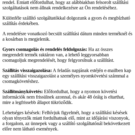
rendel. Emiatt előfordulhat, hogy az alábbiakban felsorolt ​​szállítási
szolgáltatások nem állnak rendelkezésre az Ön rendeléséhez.
Különféle szállító szolgáltatókkal dolgozunk a gyors és megbízható
szállítás érdekében.
A rendelésre vonatkozó becsült szállítási dátum minden terméknél és
a kosárban is megjelenik.
Gyors csomagolás és rendelés feldolgozás:
Ha az összes
megrendelt termék raktáron van, a lehető leggyorsabban
csomagoljuk megrendelését, hogy felgyorsítsuk a szállítást.
Szállítás visszaigazolása:
A feladás napjának estéjén e-mailben kap
egy szállítási visszaigazolást a személyes nyomkövetési számmal a
csomagkövetéshez.
Szállítmánykövetés:
Előfordulhat, hogy a nyomon követési
információk nem frissülnek azonnal, és akár 48 óráig is eltarthat,
mire a legfrissebb állapot tükröződik.
Lehetséges késések: Felhívjuk figyelmét, hogy a szállítási késések
olyan tényezők miatt fordulhatnak elő, mint az időjárási viszonyok,
a forgalom, az ünnepek vagy a szállító szolgáltatónál bekövetkezett
előre nem látható események.