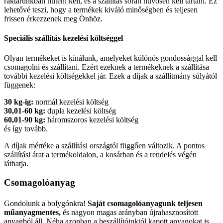
raktárunkban hűteni kell, és a szállítás során hűvösen kell tartani. Ez
lehetővé teszi, hogy a termékek kiváló minőségben és teljesen
frissen érkezzenek meg Önhöz.
Speciális szállítás kezelési költséggel
Olyan termékeket is kínálunk, amelyeket különös gondossággal kell
csomagolni és szállítani. Ezért ezeknek a termékeknek a szállítása
további kezelési költségekkel jár. Ezek a díjak a szállítmány súlyától
függenek:
30 kg-ig:
normál kezelési költség
30,01-60 kg:
dupla kezelési költség
60,01-90 kg:
háromszoros kezelési költség
és így tovább.
A díjak mértéke a szállítási országtól függően változik. A pontos
szállítási árat a termékoldalon, a kosárban és a rendelés végén
láthatja.
Csomagolóanyag
Gondolunk a bolygónkra!
Saját csomagolóanyagunk teljesen
műanyagmentes,
és nagyon magas arányban újrahasznosított
anyagból áll. Néha azonban a beszállítóinktól kapott anyagokat is