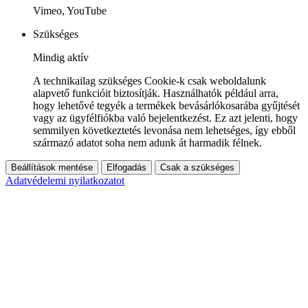
Vimeo, YouTube
Szükséges
Mindig aktív
A technikailag szükséges Cookie-k csak weboldalunk
alapvető funkcióit biztosítják. Használhatók például arra,
hogy lehetővé tegyék a termékek bevásárlókosarába gyűjtését
vagy az ügyfélfiókba való bejelentkezést. Ez azt jelenti, hogy
semmilyen következtetés levonása nem lehetséges, így ebből
származó adatot soha nem adunk át harmadik félnek.
Beállítások mentése
Elfogadás
Csak a szükséges
Adatvédelemi nyilatkozatot