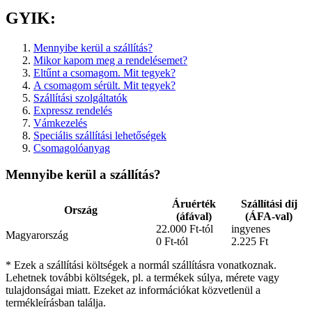
GYIK:
Mennyibe kerül a szállítás?
Mikor kapom meg a rendelésemet?
Eltűnt a csomagom. Mit tegyek?
A csomagom sérült. Mit tegyek?
Szállítási szolgáltatók
Expressz rendelés
Vámkezelés
Speciális szállítási lehetőségek
Csomagolóanyag
Mennyibe kerül a szállítás?
Áruérték
Szállítási díj
Ország
(áfával)
(ÁFA-val)
22.000 Ft-tól
ingyenes
Magyarország
0 Ft-tól
2.225 Ft
* Ezek a szállítási költségek a normál szállításra vonatkoznak.
Lehetnek további költségek, pl. a termékek súlya, mérete vagy
tulajdonságai miatt. Ezeket az információkat közvetlenül a
termékleírásban találja.