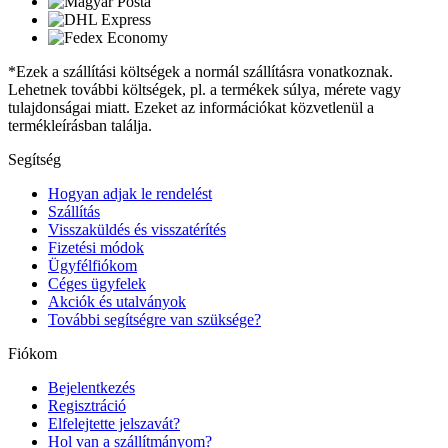
*Ezek a szállítási költségek a normál szállításra vonatkoznak.
Lehetnek további költségek, pl. a termékek súlya, mérete vagy
tulajdonságai miatt. Ezeket az információkat közvetlenül a
termékleírásban találja.
Segítség
Hogyan adjak le rendelést
Szállítás
Visszaküldés és visszatérítés
Fizetési módok
Ügyfélfiókom
Céges ügyfelek
Akciók és utalványok
További segítségre van szüksége?
Fiókom
Bejelentkezés
Regisztráció
Elfelejtette jelszavát?
Hol van a szállítmányom?