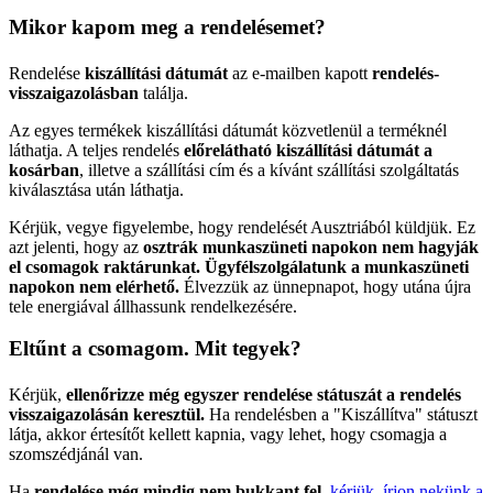
Mikor kapom meg a rendelésemet?
Rendelése
kiszállítási dátumát
az e-mailben kapott
rendelés-
visszaigazolásban
találja.
Az egyes termékek kiszállítási dátumát közvetlenül a terméknél
láthatja. A teljes rendelés
előrelátható kiszállítási dátumát a
kosárban
, illetve a szállítási cím és a kívánt szállítási szolgáltatás
kiválasztása után láthatja.
Kérjük, vegye figyelembe, hogy rendelését Ausztriából küldjük. Ez
azt jelenti, hogy az
osztrák munkaszüneti napokon nem hagyják
el csomagok raktárunkat. Ügyfélszolgálatunk a munkaszüneti
napokon nem elérhető.
Élvezzük az ünnepnapot, hogy utána újra
tele energiával állhassunk rendelkezésére.
Eltűnt a csomagom. Mit tegyek?
Kérjük,
ellenőrizze még egyszer rendelése státuszát a rendelés
visszaigazolásán keresztül.
Ha rendelésben a "Kiszállítva" státuszt
látja, akkor értesítőt kellett kapnia, vagy lehet, hogy csomagja a
szomszédjánál van.
Ha
rendelése még mindig nem bukkant fel
,
kérjük, írjon nekünk a