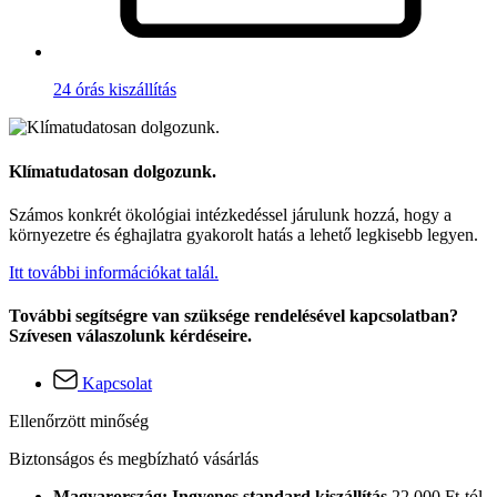
24 órás kiszállítás
Klímatudatosan dolgozunk.
Számos konkrét ökológiai intézkedéssel járulunk hozzá, hogy a
környezetre és éghajlatra gyakorolt hatás a lehető legkisebb legyen.
Itt további információkat talál.
További segítségre van szüksége rendelésével kapcsolatban?
Szívesen válaszolunk kérdéseire.
Kapcsolat
Ellenőrzött minőség
Biztonságos és megbízható vásárlás
Magyarország: Ingyenes standard kiszállítás
22.000 Ft-tól