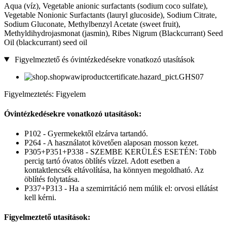
Aqua (víz), Vegetable anionic surfactants (sodium coco sulfate),
Vegetable Nonionic Surfactants (lauryl glucoside), Sodium Citrate,
Sodium Gluconate, Methylbenzyl Acetate (sweet fruit),
Methyldihydrojasmonat (jasmin), Ribes Nigrum (Blackcurrant) Seed
Oil (blackcurrant) seed oil
Figyelmeztető és óvintézkedésekre vonatkozó utasítások
Figyelmeztetés: Figyelem
Óvintézkedésekre vonatkozó utasítások:
P102 - Gyermekektől elzárva tartandó.
P264 - A használatot követően alaposan mosson kezet.
P305+P351+P338 - SZEMBE KERÜLÉS ESETÉN: Több
percig tartó óvatos öblítés vízzel. Adott esetben a
kontaktlencsék eltávolítása, ha könnyen megoldható. Az
öblítés folytatása.
P337+P313 - Ha a szemirritáció nem múlik el: orvosi ellátást
kell kérni.
Figyelmeztető utasítások: