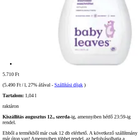
5.710 Ft
(
5.490 Ft / l
, 27% áfával
-
Szállítási díjak
)
Tartalom:
1,04 l
raktáron
Kiszállítás augusztus 12., szerda
-ig, amennyiben
hétfő 23:59-ig
rendel.
Ebből a termékből már csak 12 db elérhető. A következő szállítmány
már úton van! Amennyiben többet rendel, az befolyásolhatja a