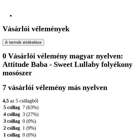
Vásárlói vélemények
A termék értékelése
0 Vásárlói vélemény magyar nyelven:
Attitude Baba - Sweet Lullaby folyékony
mosószer
7 vásárlói vélemény más nyelven
4,5
az 5 csillagból
5 csillag
7
(63%)
4 csillag
3
(27%)
3 csillag
0
(0%)
2 csillag
1
(9%)
1 csillag
0
(0%)