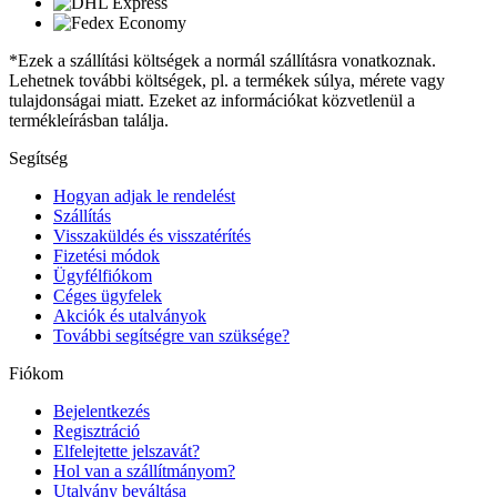
*Ezek a szállítási költségek a normál szállításra vonatkoznak.
Lehetnek további költségek, pl. a termékek súlya, mérete vagy
tulajdonságai miatt. Ezeket az információkat közvetlenül a
termékleírásban találja.
Segítség
Hogyan adjak le rendelést
Szállítás
Visszaküldés és visszatérítés
Fizetési módok
Ügyfélfiókom
Céges ügyfelek
Akciók és utalványok
További segítségre van szüksége?
Fiókom
Bejelentkezés
Regisztráció
Elfelejtette jelszavát?
Hol van a szállítmányom?
Utalvány beváltása