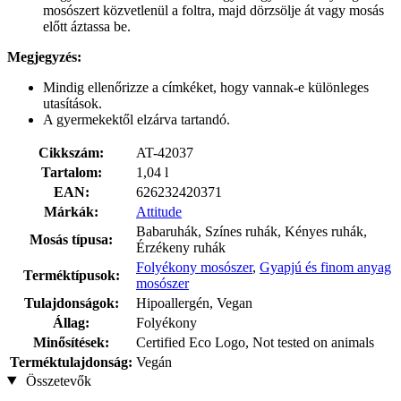
mosószert közvetlenül a foltra, majd dörzsölje át vagy mosás
előtt áztassa be.
Megjegyzés:
Mindig ellenőrizze a címkéket, hogy vannak-e különleges
utasítások.
A gyermekektől elzárva tartandó.
Cikkszám:
AT-42037
Tartalom:
1,04 l
EAN:
626232420371
Márkák:
Attitude
Babaruhák, Színes ruhák, Kényes ruhák,
Mosás típusa:
Érzékeny ruhák
Folyékony mosószer
,
Gyapjú és finom anyag
Terméktípusok:
mosószer
Tulajdonságok:
Hipoallergén, Vegan
Állag:
Folyékony
Minősítések:
Certified Eco Logo, Not tested on animals
Terméktulajdonság:
Vegán
Összetevők