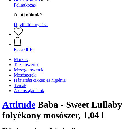
Feliratkozás
Ön
új nálunk?
Ügyfélfiók nyitása
Kosár
0 Ft
Márkák
Tisztítószerek
Mosogatószerek
Mosószerek
Háztartási cikkek és higiénia
Témák
Akciós ajánlatok
Attitude
Baba - Sweet Lullaby
folyékony mosószer, 1,04 l