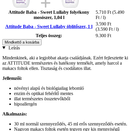
Attitude Baba - Sweet Lullaby folyékony
5.710 Ft
(5.490
mosószer, 1,04 l
Ft / l)
3.590 Ft
Attitude Baba - Sweet Lullaby öblítőszer, 1 l
(3.590 Ft / l)
Teljes összeg:
9.300 Ft
Mindkettő a kosárba
Leírás
Mindenkinek, aki a legjobbat akarja családjának. Ezért fejlesztette ki
az ATTITUDE természetes és hatékony termékét, amely harcol a
makacs foltok ellen. Tisztaság és csodálatos illat.
Jellemzői:
növényi alapú és biológiailag lebomló
enzim és optikai fehérítő mentes
illat természetes összetevőkből
hipoallergén
Alkalmazás:
30 ml normál szennyeződés, 45 ml erős szennyeződés esetén.
Nagyon makacs foltok esetén tegyen egy kis mennyiségű