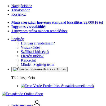
Navigációhoz
Tartalomhoz
Kosárhoz
Magyarország: Ingyenes standard kiszállítás
22.000 Ft-tól
Ingyenes visszaküldés
1 ingyenes próba minden rendeléshez
Segítség
Hol van a rendelésem?
Visszaküldés
Szállítási költségek
Fizetési módok
Kapcsolat
Minden Segítség-téma
Több inspiráció
Eredeti bio- és natúrkozmeikumok
Bejelentkezés