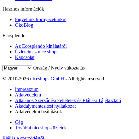
Hasznos információk
Figyelünk környezetünkre
ÖkoBlog
Ecosplendo
Az Ecosplendo kínálatáról
Üzleteink - nice shops
Kapcsolat
Ország / Nyelv változtatás
© 2010-2026
niceshops GmbH
- All rights reserved.
Impresszum
Adatvédelem
Általános Szerződési Feltételek és Elállási Tájékoztató
Akadálymentesítési nyilatkozat
Adatvédelmi beállítások
Cég
További niceshops üzletek
Elállás a szerződéstől