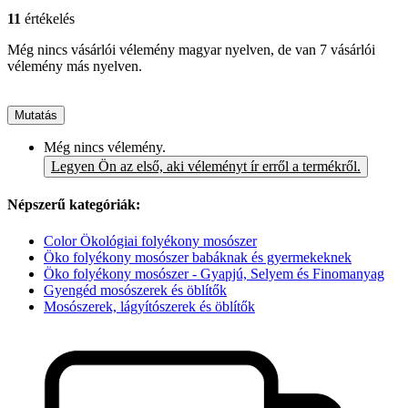
11
értékelés
Még nincs vásárlói vélemény magyar nyelven, de van 7 vásárlói
vélemény más nyelven.
Mutatás
Még nincs vélemény.
Legyen Ön az első, aki véleményt ír erről a termékről.
Népszerű kategóriák:
Color Ökológiai folyékony mosószer
Öko folyékony mosószer babáknak és gyermekeknek
Öko folyékony mosószer - Gyapjú, Selyem és Finomanyag
Gyengéd mosószerek és öblítők
Mosószerek, lágyítószerek és öblítők