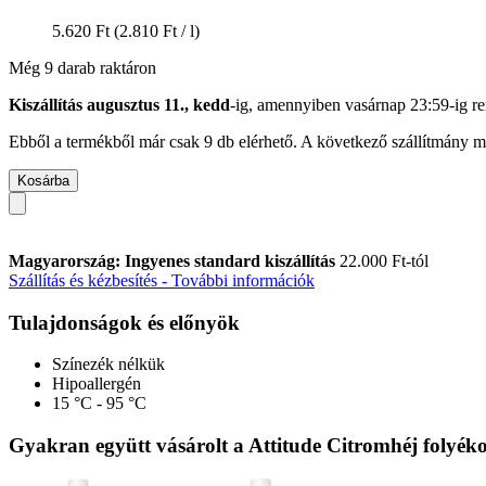
5.620 Ft
(2.810 Ft / l)
Még 9 darab raktáron
Kiszállítás augusztus 11., kedd
-ig, amennyiben
vasárnap 23:59-ig
re
Ebből a termékből már csak 9 db elérhető. A következő szállítmány má
Kosárba
Magyarország: Ingyenes standard kiszállítás
22.000 Ft-tól
Szállítás és kézbesítés - További információk
Tulajdonságok és előnyök
Színezék nélkük
Hipoallergén
15 °C - 95 °C
Gyakran együtt vásárolt a Attitude Citromhéj folyéko