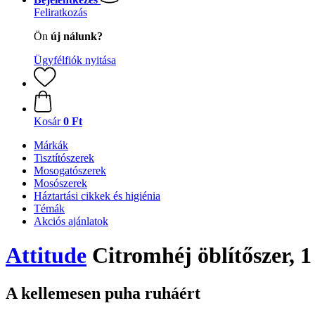
Feliratkozás
Ön
új nálunk?
Ügyfélfiók nyitása
Kosár
0 Ft
Márkák
Tisztítószerek
Mosogatószerek
Mosószerek
Háztartási cikkek és higiénia
Témák
Akciós ajánlatok
Attitude
Citromhéj öblítőszer, 1 
A kellemesen puha ruháért