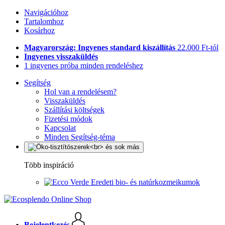
Navigációhoz
Tartalomhoz
Kosárhoz
Magyarország: Ingyenes standard kiszállítás
22.000 Ft-tól
Ingyenes visszaküldés
1 ingyenes próba minden rendeléshez
Segítség
Hol van a rendelésem?
Visszaküldés
Szállítási költségek
Fizetési módok
Kapcsolat
Minden Segítség-téma
Több inspiráció
Eredeti bio- és natúrkozmeikumok
Bejelentkezés