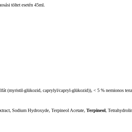
sási töltet esetén 45ml.
lfát (myristil‑glükozid, caprylyl/capryl‑glükozid)), < 5 % nemionos ten
xtract, Sodium Hydroxyde, Terpineol Acetate,
Terpineol
, Tetrahydroli