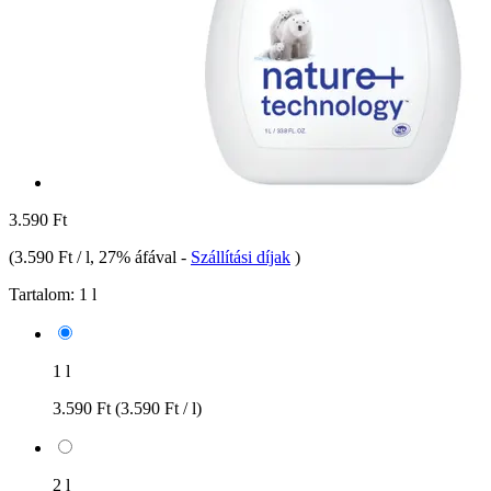
3.590 Ft
(
3.590 Ft / l
, 27% áfával
-
Szállítási díjak
)
Tartalom:
1 l
1 l
3.590 Ft
(3.590 Ft / l)
2 l