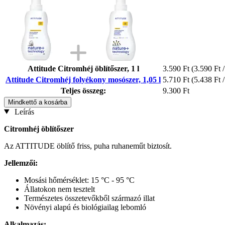
Attitude Citromhéj öblítőszer, 1 l
3.590 Ft
(3.590 Ft /
Attitude Citromhéj folyékony mosószer, 1,05 l
5.710 Ft
(5.438 Ft /
Teljes összeg:
9.300 Ft
Mindkettő a kosárba
Leírás
Citromhéj öblítőszer
Az ATTITUDE öblítő friss, puha ruhaneműt biztosít.
Jellemzői:
Mosási hőmérséklet: 15 °C - 95 °C
Állatokon nem tesztelt
Természetes összetevőkből származó illat
Növényi alapú és biológiailag lebomló
Alkalmazás: