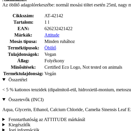
Az öblítő adagolórekeszébe: normál mosási töltet esetén 25ml, nagy mo
Cikkszám:
AT-42142
Tartalom:
1 l
EAN:
626232421422
Márkák:
Attitude
Mosás típusa:
Minden ruhához
Terméktípusok:
Öblítő
Tulajdonságok:
Vegan
Állag:
Folyékony
Minősítések:
Certified Eco Logo, Not tested on animals
Terméktulajdonság:
Vegán
Összetétel
< 5 % kationos tenzidek (dipalmitoil-etil, hidroxietil-monium, metoszu
Összetevők (INCI)
Aqua, Glycerin, Ethanol, Calcium Chloride, Camelia Sinensis Leaf E
Fenntarthatóság az ATTITUDE márkánál
Kiegészítők
Jogi információk