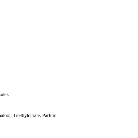
zidek
nalool, Triethylcitrate, Parfum