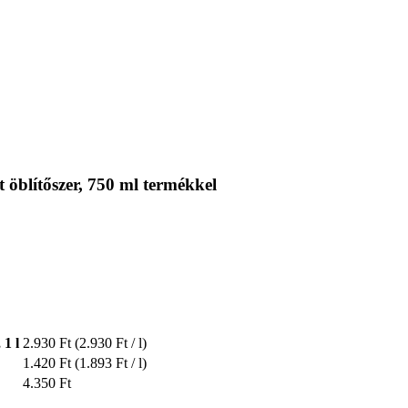
 öblítőszer, 750 ml termékkel
 1 l
2.930 Ft
(2.930 Ft / l)
1.420 Ft
(1.893 Ft / l)
4.350 Ft