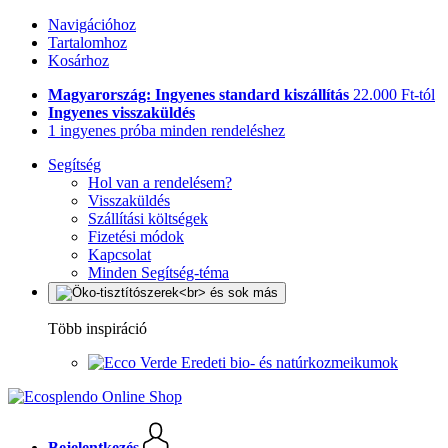
Navigációhoz
Tartalomhoz
Kosárhoz
Magyarország: Ingyenes standard kiszállítás
22.000 Ft-tól
Ingyenes visszaküldés
1 ingyenes próba minden rendeléshez
Segítség
Hol van a rendelésem?
Visszaküldés
Szállítási költségek
Fizetési módok
Kapcsolat
Minden Segítség-téma
Több inspiráció
Eredeti bio- és natúrkozmeikumok
Bejelentkezés