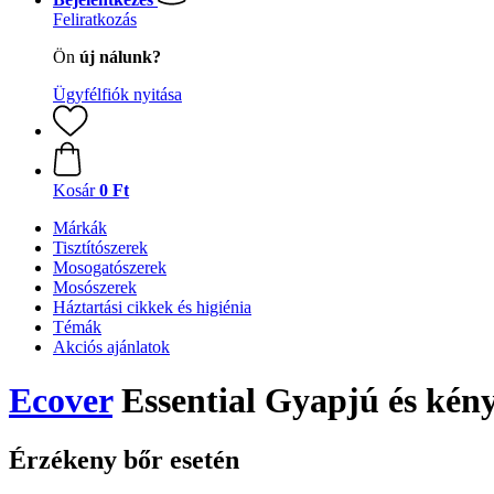
Feliratkozás
Ön
új nálunk?
Ügyfélfiók nyitása
Kosár
0 Ft
Márkák
Tisztítószerek
Mosogatószerek
Mosószerek
Háztartási cikkek és higiénia
Témák
Akciós ajánlatok
Ecover
Essential Gyapjú és kénye
Érzékeny bőr esetén