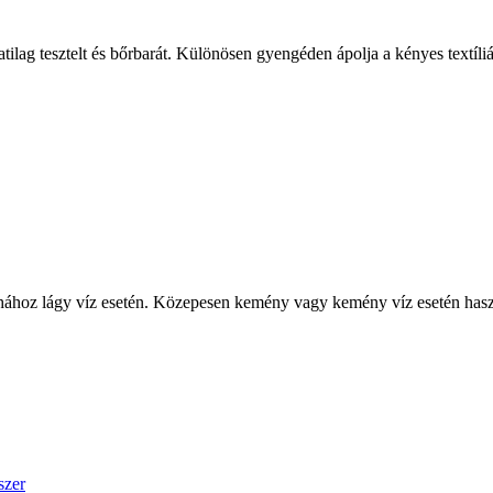
ag tesztelt és bőrbarát. Különösen gyengéden ápolja a kényes textíliáka
hához lágy víz esetén. Közepesen kemény vagy kemény víz esetén hasz
szer