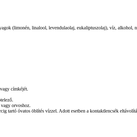
gok (limonén, linalool, levendulaolaj, eukaliptuszolaj), víz, alkohol, ná
 vagy címkéjét.
telező.
agy orvoshoz.
óvatos öblítés vízzel. Adott esetben a kontaktlencsék eltávolítása