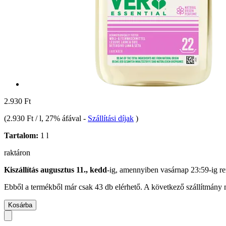
2.930 Ft
(
2.930 Ft / l
, 27% áfával
-
Szállítási díjak
)
Tartalom:
1 l
raktáron
Kiszállítás augusztus 11., kedd
-ig, amennyiben
vasárnap 23:59-ig
re
Ebből a termékből már csak 43 db elérhető. A következő szállítmány m
Kosárba