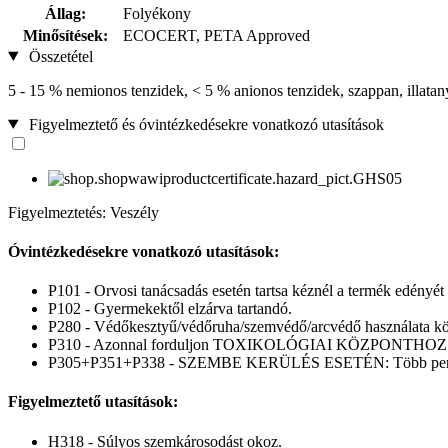
Állag:
Folyékony
Minősítések:
ECOCERT, PETA Approved
Összetétel
5 - 15 % nemionos tenzidek, < 5 % anionos tenzidek, szappan, illatanya
Figyelmeztető és óvintézkedésekre vonatkozó utasítások
Figyelmeztetés: Veszély
Óvintézkedésekre vonatkozó utasítások:
P101 - Orvosi tanácsadás esetén tartsa kéznél a termék edényét
P102 - Gyermekektől elzárva tartandó.
P280 - Védőkesztyű/védőruha/szemvédő/arcvédő használata kö
P310 - Azonnal forduljon TOXIKOLÓGIAI KÖZPONTHOZ v
P305+P351+P338 - SZEMBE KERÜLÉS ESETÉN: Több percig tartó 
Figyelmeztető utasítások:
H318 - Súlyos szemkárosodást okoz.