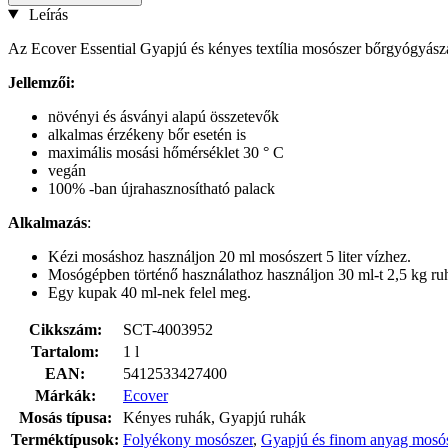
Leírás
Az Ecover Essential Gyapjú és kényes textília mosószer bőrgyógyászatil
Jellemzői:
növényi és ásványi alapú összetevők
alkalmas érzékeny bőr esetén is
maximális mosási hőmérséklet 30 ° C
vegán
100% -ban újrahasznosítható palack
Alkalmazás
:
Kézi mosáshoz használjon 20 ml mosószert 5 liter vízhez.
Mosógépben történő használathoz használjon 30 ml-t 2,5 kg ru
Egy kupak 40 ml-nek felel meg.
Cikkszám:
SCT-4003952
Tartalom:
1 l
EAN:
5412533427400
Márkák:
Ecover
Mosás típusa:
Kényes ruhák, Gyapjú ruhák
Terméktípusok:
Folyékony mosószer
,
Gyapjú és finom anyag mosó