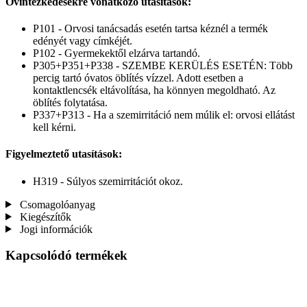
Óvintézkedésekre vonatkozó utasítások:
P101 - Orvosi tanácsadás esetén tartsa kéznél a termék
edényét vagy címkéjét.
P102 - Gyermekektől elzárva tartandó.
P305+P351+P338 - SZEMBE KERÜLÉS ESETÉN: Több
percig tartó óvatos öblítés vízzel. Adott esetben a
kontaktlencsék eltávolítása, ha könnyen megoldható. Az
öblítés folytatása.
P337+P313 - Ha a szemirritáció nem múlik el: orvosi ellátást
kell kérni.
Figyelmeztető utasítások:
H319 - Súlyos szemirritációt okoz.
Csomagolóanyag
Kiegészítők
Jogi információk
Kapcsolódó termékek