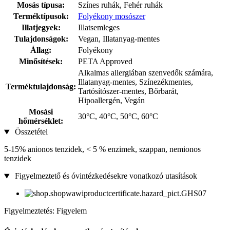
Mosás típusa:
Színes ruhák, Fehér ruhák
Terméktípusok:
Folyékony mosószer
Illatjegyek:
Illatsemleges
Tulajdonságok:
Vegan, Illatanyag-mentes
Állag:
Folyékony
Minősítések:
PETA Approved
Alkalmas allergiában szenvedők számára,
Illatanyag-mentes, Színezékmentes,
Terméktulajdonság:
Tartósítószer-mentes, Bőrbarát,
Hipoallergén, Vegán
Mosási
30°C, 40°C, 50°C, 60°C
hőmérséklet:
Összetétel
5-15% anionos tenzidek, < 5 % enzimek, szappan, nemionos
tenzidek
Figyelmeztető és óvintézkedésekre vonatkozó utasítások
Figyelmeztetés: Figyelem