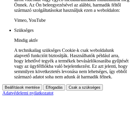
Önnek. Az Ön beleegyezésével az alábbi, harmadik féltől
származó szolgáltatásokat használjuk ezen a weboldalon:
Vimeo, YouTube
Szükséges
Mindig aktív
A technikailag szükséges Cookie-k csak weboldalunk
alapvető funkcióit biztosítják. Használhatók például arra,
hogy lehetővé tegyék a termékek bevásárlókosarába gyűjtését
vagy az ügyfélfiókba való bejelentkezést. Ez azt jelenti, hogy
semmilyen következtetés levonása nem lehetséges, így ebből
származó adatot soha nem adunk át harmadik félnek.
Beállítások mentése
Elfogadás
Csak a szükséges
Adatvédelemi nyilatkozatot