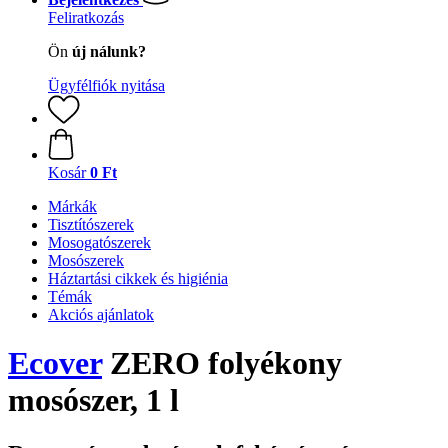
Feliratkozás
Ön
új nálunk?
Ügyfélfiók nyitása
Kosár
0 Ft
Márkák
Tisztítószerek
Mosogatószerek
Mosószerek
Háztartási cikkek és higiénia
Témák
Akciós ajánlatok
Ecover
ZERO folyékony
mosószer, 1 l