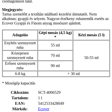
csomagoláson talál.
Megjegyzés:
Tartsa szemelőtt a textílián található kezelési útmutatót. Nem
alkalmas: gyapjú és selyem. Nagyon érzékeny ruhaneműk esetén az
Ecover Gyapjú és Finom anyag mosószer ajánlott.
Gépi mosás (4,5 kg)
Adagolás
Kézi mosás (5 l)
*
Enyhén szennyezett
55 ml
ruha
Közepesen
70 ml
szennyezett ruha
50-55 ml
Erősen szennyezett
90 ml
ruha
6-8 kg
+ 30 ml
* Mosógép kapacitás
Cikkszám:
SCT-4006529
Tartalom:
1 l
EAN:
5412533428049
Márkák:
Ecover