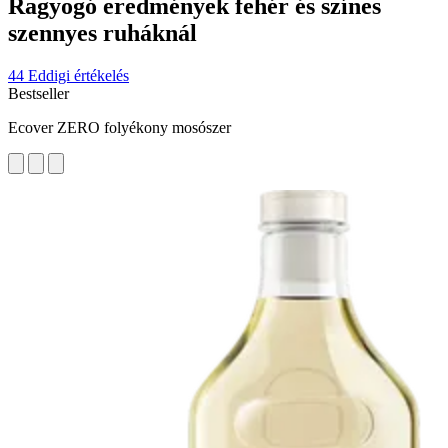
Ragyogó eredmények fehér és színes
szennyes ruháknál
44 Eddigi értékelés
Bestseller
Ecover ZERO folyékony mosószer