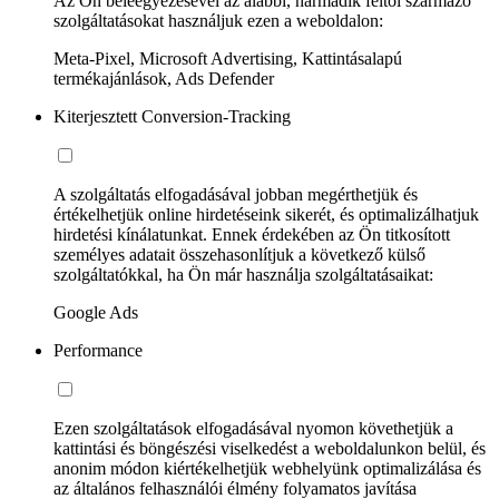
Az Ön beleegyezésével az alábbi, harmadik féltől származó
szolgáltatásokat használjuk ezen a weboldalon:
Meta-Pixel, Microsoft Advertising, Kattintásalapú
termékajánlások, Ads Defender
Kiterjesztett Conversion-Tracking
A szolgáltatás elfogadásával jobban megérthetjük és
értékelhetjük online hirdetéseink sikerét, és optimalizálhatjuk
hirdetési kínálatunkat. Ennek érdekében az Ön titkosított
személyes adatait összehasonlítjuk a következő külső
szolgáltatókkal, ha Ön már használja szolgáltatásaikat:
Google Ads
Performance
Ezen szolgáltatások elfogadásával nyomon követhetjük a
kattintási és böngészési viselkedést a weboldalunkon belül, és
anonim módon kiértékelhetjük webhelyünk optimalizálása és
az általános felhasználói élmény folyamatos javítása