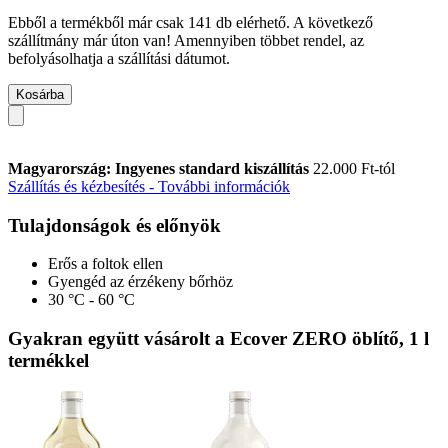
Ebből a termékből már csak 141 db elérhető. A következő
szállítmány már úton van! Amennyiben többet rendel, az
befolyásolhatja a szállítási dátumot.
Kosárba
Magyarország: Ingyenes standard kiszállítás
22.000 Ft-tól
Szállítás és kézbesítés - További információk
Tulajdonságok és előnyök
Erős a foltok ellen
Gyengéd az érzékeny bőrhöz
30 °C - 60 °C
Gyakran együtt vásárolt a Ecover ZERO öblítő, 1 l
termékkel