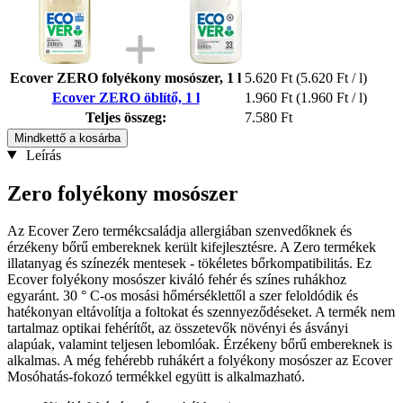
Ecover ZERO folyékony mosószer, 1 l
5.620 Ft
(5.620 Ft / l)
Ecover ZERO öblítő, 1 l
1.960 Ft
(1.960 Ft / l)
Teljes összeg:
7.580 Ft
Mindkettő a kosárba
Leírás
Zero folyékony mosószer
Az Ecover Zero termékcsaládja allergiában szenvedőknek és
érzékeny bőrű embereknek került kifejlesztésre. A Zero termékek
illatanyag és színezék mentesek - tökéletes bőrkompatibilitás. Ez
Ecover folyékony mosószer kiváló fehér és színes ruhákhoz
egyaránt. 30 ° C-os mosási hőmérséklettől a szer feloldódik és
hatékonyan eltávolítja a foltokat és szennyeződéseket. A termék nem
tartalmaz optikai fehérítőt, az összetevők növényi és ásványi
alapúak, valamint teljesen lebomlóak. Érzékeny bőrű embereknek is
alkalmas. A még fehérebb ruhákért a folyékony mosószer az Ecover
Mosóhatás-fokozó termékkel együtt is alkalmazható.