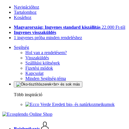
Navigációhoz
Tartalomhoz
Kosárhoz
Magyarország: Ingyenes standard kiszállítás
22.000 Ft-tól
Ingyenes visszaküldés
1 ingyenes próba minden rendeléshez
Segítség
Hol van a rendelésem?
Visszaküldés
Szállítási költségek
Fizetési módok
Kapcsolat
Minden Segítség-téma
Több inspiráció
Eredeti bio- és natúrkozmeikumok
Bejelentkezés