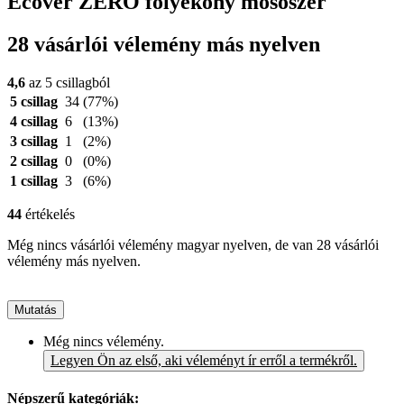
Ecover ZERO folyékony mosószer
28 vásárlói vélemény más nyelven
4,6
az 5 csillagból
5 csillag
34
(77%)
4 csillag
6
(13%)
3 csillag
1
(2%)
2 csillag
0
(0%)
1 csillag
3
(6%)
44
értékelés
Még nincs vásárlói vélemény magyar nyelven, de van 28 vásárlói
vélemény más nyelven.
Mutatás
Még nincs vélemény.
Legyen Ön az első, aki véleményt ír erről a termékről.
Népszerű kategóriák: