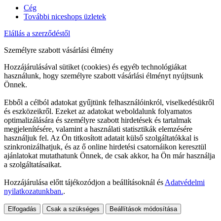
Cég
További niceshops üzletek
Elállás a szerződéstől
Személyre szabott vásárlási élmény
Hozzájárulásával sütiket (cookies) és egyéb technológiákat
használunk, hogy személyre szabott vásárlási élményt nyújtsunk
Önnek.
Ebből a célból adatokat gyűjtünk felhasználóinkról, viselkedésükről
és eszközeikről. Ezeket az adatokat weboldalunk folyamatos
optimalizálására és személyre szabott hirdetések és tartalmak
megjelenítésére, valamint a használati statisztikák elemzésére
használjuk fel. Az Ön titkosított adatait külső szolgáltatókkal is
szinkronizálhatjuk, és az ő online hirdetési csatornáikon keresztül
ajánlatokat mutathatunk Önnek, de csak akkor, ha Ön már használja
a szolgáltatásaikat.
Hozzájárulása előtt tájékozódjon a beállításoknál és
Adatvédelmi
nyilatkozatunkban.
.
Elfogadás
Csak a szükséges
Beállítások módosítása