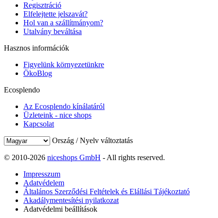
Regisztráció
Elfelejtette jelszavát?
Hol van a szállítmányom?
Utalvány beváltása
Hasznos információk
Figyelünk környezetünkre
ÖkoBlog
Ecosplendo
Az Ecosplendo kínálatáról
Üzleteink - nice shops
Kapcsolat
Ország / Nyelv változtatás
© 2010-2026
niceshops GmbH
- All rights reserved.
Impresszum
Adatvédelem
Általános Szerződési Feltételek és Elállási Tájékoztató
Akadálymentesítési nyilatkozat
Adatvédelmi beállítások