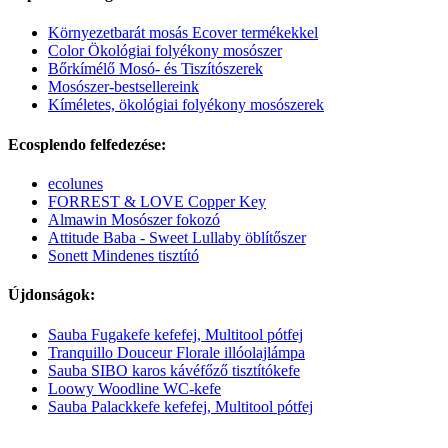
Környezetbarát mosás Ecover termékekkel
Color Ökológiai folyékony mosószer
Bőrkímélő Mosó- és Tiszítószerek
Mosószer-bestsellereink
Kíméletes, ökológiai folyékony mosószerek
Ecosplendo felfedezése:
ecolunes
FORREST & LOVE Copper Key
Almawin Mosószer fokozó
Attitude Baba - Sweet Lullaby öblítőszer
Sonett Mindenes tisztító
Újdonságok:
Sauba Fugakefe kefefej, Multitool pótfej
Tranquillo Douceur Florale illóolajlámpa
Sauba SIBO karos kávéfőző tisztítókefe
Loowy Woodline WC-kefe
Sauba Palackkefe kefefej, Multitool pótfej