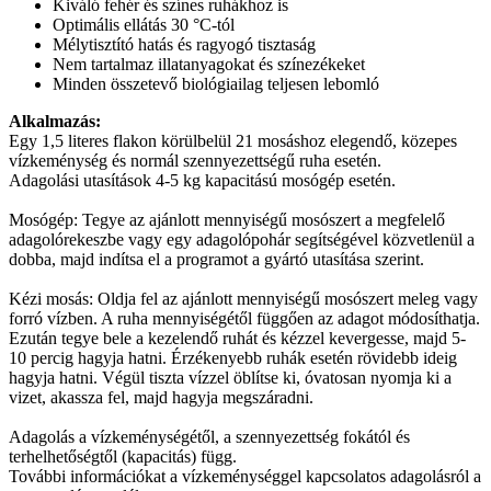
Kiváló fehér és színes ruhákhoz is
Optimális ellátás 30 °C-tól
Mélytisztító hatás és ragyogó tisztaság
Nem tartalmaz illatanyagokat és színezékeket
Minden összetevő biológiailag teljesen lebomló
Alkalmazás:
Egy 1,5 literes flakon körülbelül 21 mosáshoz elegendő, közepes
vízkeménység és normál szennyezettségű ruha esetén.
Adagolási utasítások 4-5 kg kapacitású mosógép esetén.
Mosógép: Tegye az ajánlott mennyiségű mosószert a megfelelő
adagolórekeszbe vagy egy adagolópohár segítségével közvetlenül a
dobba, majd indítsa el a programot a gyártó utasítása szerint.
Kézi mosás: Oldja fel az ajánlott mennyiségű mosószert meleg vagy
forró vízben. A ruha mennyiségétől függően az adagot módosíthatja.
Ezután tegye bele a kezelendő ruhát és kézzel kevergesse, majd 5-
10 percig hagyja hatni. Érzékenyebb ruhák esetén rövidebb ideig
hagyja hatni. Végül tiszta vízzel öblítse ki, óvatosan nyomja ki a
vizet, akassza fel, majd hagyja megszáradni.
Adagolás a vízkeménységétől, a szennyezettség fokától és
terhelhetőségtől (kapacitás) függ.
További információkat a vízkeménységgel kapcsolatos adagolásról a