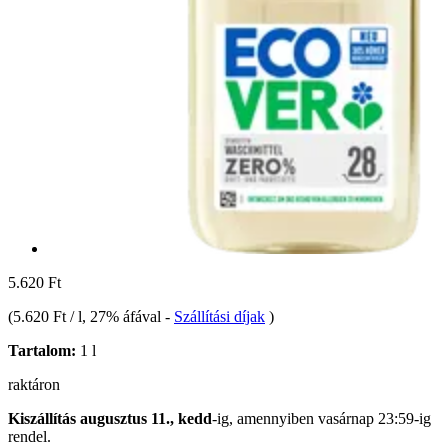
5.620 Ft
(
5.620 Ft / l
, 27% áfával
-
Szállítási díjak
)
Tartalom:
1 l
raktáron
Kiszállítás augusztus 11., kedd
-ig, amennyiben
vasárnap 23:59-ig
rendel.