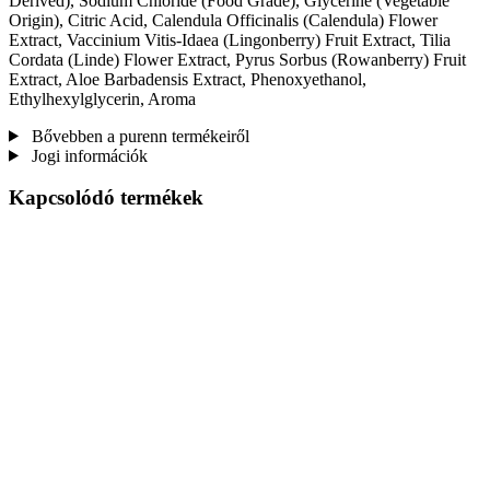
Derived), Sodium Chloride (Food Grade), Glycerine (Vegetable
Origin), Citric Acid, Calendula Officinalis (Calendula) Flower
Extract, Vaccinium Vitis-Idaea (Lingonberry) Fruit Extract, Tilia
Cordata (Linde) Flower Extract, Pyrus Sorbus (Rowanberry) Fruit
Extract, Aloe Barbadensis Extract, Phenoxyethanol,
Ethylhexylglycerin, Aroma
Bővebben a purenn termékeiről
Jogi információk
Kapcsolódó termékek