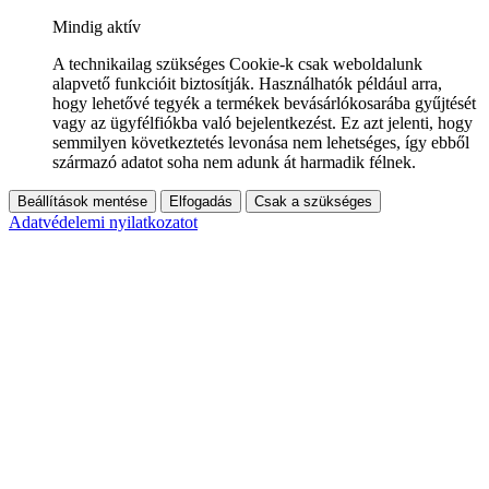
Mindig aktív
A technikailag szükséges Cookie-k csak weboldalunk
alapvető funkcióit biztosítják. Használhatók például arra,
hogy lehetővé tegyék a termékek bevásárlókosarába gyűjtését
vagy az ügyfélfiókba való bejelentkezést. Ez azt jelenti, hogy
semmilyen következtetés levonása nem lehetséges, így ebből
származó adatot soha nem adunk át harmadik félnek.
Beállítások mentése
Elfogadás
Csak a szükséges
Adatvédelemi nyilatkozatot