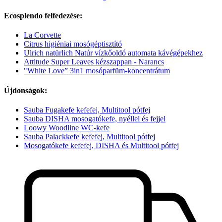
Ecosplendo felfedezése:
La Corvette
Citrus higiéniai mosógéptisztító
Ulrich natürlich Natúr vízkőoldó automata kávégépekhez
Attitude Super Leaves kézszappan - Narancs
"White Love” 3in1 mosóparfüm-koncentrátum
Újdonságok:
Sauba Fugakefe kefefej, Multitool pótfej
Sauba DISHA mosogatókefe, nyéllel és fejjel
Loowy Woodline WC-kefe
Sauba Palackkefe kefefej, Multitool pótfej
Mosogatókefe kefefej, DISHA és Multitool pótfej