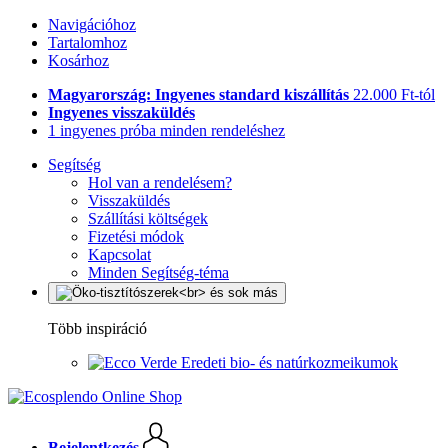
Navigációhoz
Tartalomhoz
Kosárhoz
Magyarország: Ingyenes standard kiszállítás
22.000 Ft-tól
Ingyenes visszaküldés
1 ingyenes próba minden rendeléshez
Segítség
Hol van a rendelésem?
Visszaküldés
Szállítási költségek
Fizetési módok
Kapcsolat
Minden Segítség-téma
Több inspiráció
Eredeti bio- és natúrkozmeikumok
Bejelentkezés