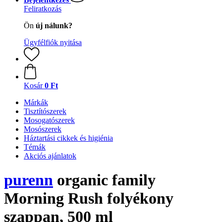
Feliratkozás
Ön
új nálunk?
Ügyfélfiók nyitása
Kosár
0 Ft
Márkák
Tisztítószerek
Mosogatószerek
Mosószerek
Háztartási cikkek és higiénia
Témák
Akciós ajánlatok
purenn
organic family
Morning Rush folyékony
szappan, 500 ml