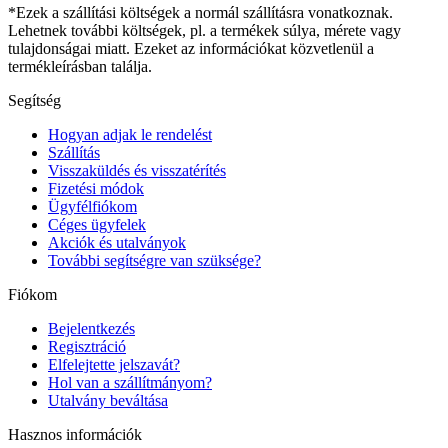
*Ezek a szállítási költségek a normál szállításra vonatkoznak.
Lehetnek további költségek, pl. a termékek súlya, mérete vagy
tulajdonságai miatt. Ezeket az információkat közvetlenül a
termékleírásban találja.
Segítség
Hogyan adjak le rendelést
Szállítás
Visszaküldés és visszatérítés
Fizetési módok
Ügyfélfiókom
Céges ügyfelek
Akciók és utalványok
További segítségre van szüksége?
Fiókom
Bejelentkezés
Regisztráció
Elfelejtette jelszavát?
Hol van a szállítmányom?
Utalvány beváltása
Hasznos információk