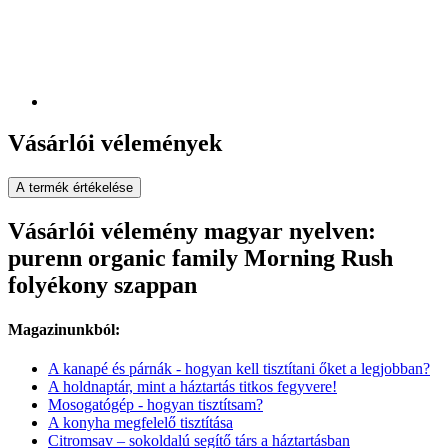
Vásárlói vélemények
A termék értékelése
Vásárlói vélemény magyar nyelven:
purenn organic family Morning Rush
folyékony szappan
Magazinunkból:
A kanapé és párnák - hogyan kell tisztítani őket a legjobban?
A holdnaptár, mint a háztartás titkos fegyvere!
Mosogatógép - hogyan tisztítsam?
A konyha megfelelő tisztítása
Citromsav – sokoldalú segítő társ a háztartásban