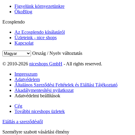
Figyelünk környezetünkre
ÖkoBlog
Ecosplendo
Az Ecosplendo kínálatáról
Üzleteink - nice shops
Kapcsolat
Ország / Nyelv változtatás
© 2010-2026
niceshops GmbH
- All rights reserved.
Impresszum
Adatvédelem
Általános Szerződési Feltételek és Elállási Tájékoztató
Akadálymentesítési nyilatkozat
Adatvédelmi beállítások
Cég
További niceshops üzletek
Elállás a szerződéstől
Személyre szabott vásárlási élmény