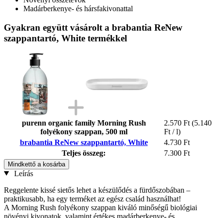
Madárberkenye- és hársfakivonattal
Gyakran együtt vásárolt a brabantia ReNew
szappantartó, White termékkel
purenn organic family Morning Rush
2.570 Ft
(5.140
folyékony szappan, 500 ml
Ft / l)
brabantia ReNew szappantartó, White
4.730 Ft
Teljes összeg:
7.300 Ft
Mindkettő a kosárba
Leírás
Reggelente kissé sietős lehet a készülődés a fürdőszobában –
praktikusabb, ha egy terméket az egész család használhat!
A Morning Rush folyékony szappan kiváló minőségű biológiai
növényi kivonatok, valamint értékes madárberkenye- és