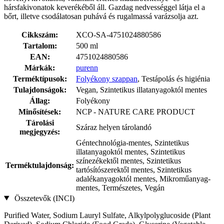
hársfakivonatok keverékéből áll. Gazdag nedvességgel látja el a
bőrt, illetve csodálatosan puhává és rugalmassá varázsolja azt.
Cikkszám:
XCO-SA-4751024880586
Tartalom:
500 ml
EAN:
4751024880586
Márkák:
purenn
Terméktípusok:
Folyékony szappan
, Testápolás és higiénia
Tulajdonságok:
Vegan, Szintetikus illatanyagoktól mentes
Állag:
Folyékony
Minősítések:
NCP - NATURE CARE PRODUCT
Tárolási
Száraz helyen tárolandó
megjegyzés:
Géntechnológia-mentes, Szintetikus
illatanyagoktól mentes, Szintetikus
színezékektől mentes, Szintetikus
Terméktulajdonság:
tartósítószerektől mentes, Szintetikus
adalékanyagoktól mentes, Mikroműanyag-
mentes, Természetes, Vegán
Összetevők (INCI)
Purified Water, Sodium Lauryl Sulfate, Alkylpolyglucoside (Plant