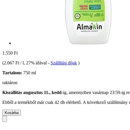
1.550 Ft
(
2.067 Ft / l
, 27% áfával
-
Szállítási díjak
)
Tartalom:
750 ml
raktáron
Kiszállítás augusztus 11., kedd
-ig, amennyiben
vasárnap 23:59-ig
re
Ebből a termékből már csak 42 db elérhető. A következő szállítmány m
Kosárba