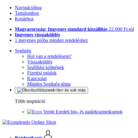
Navigációhoz
Tartalomhoz
Kosárhoz
Magyarország: Ingyenes standard kiszállítás
22.000 Ft-tól
Ingyenes visszaküldés
1 ingyenes próba minden rendeléshez
Segítség
Hol van a rendelésem?
Visszaküldés
Szállítási költségek
Fizetési módok
Kapcsolat
Minden Segítség-téma
Több inspiráció
Eredeti bio- és natúrkozmeikumok
Bejelentkezés