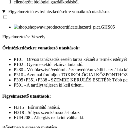
ellenőrzött biológiai gazdálkodásból
Figyelmeztető és óvintézkedésekre vonatkozó utasítások
Figyelmeztetés: Veszély
Óvintézkedésekre vonatkozó utasítások:
P101 - Orvosi tanácsadás esetén tartsa kéznél a termék edényét
P102 - Gyermekektől elzárva tartandó.
P280 - Védőkesztyű/védőruha/szemvédő/arcvédő használata kö
P310 - Azonnal forduljon TOXIKOLÓGIAI KÖZPONTHOZ v
P305+P351+P338 - SZEMBE KERÜLÉS ESETÉN: Több percig tartó 
P501 - A tartályt teljesen ki kell üríteni.
Figyelmeztető utasítások:
H315 - Bőrirritáló hatású.
H318 - Súlyos szemkárosodást okoz.
EUH208 - Allergiás reakciót válthat ki.
Bővebben
Kevesebb mutatása