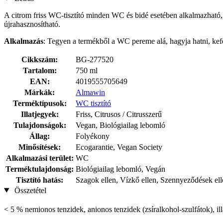
A citrom friss WC-tisztító minden WC és bidé esetében alkalmazható, 
újrahasznosítható.
Alkalmazás
: Tegyen a termékből a WC pereme alá, hagyja hatni, kefé
Cikkszám:
BG-277520
Tartalom:
750 ml
EAN:
4019555705649
Márkák:
Almawin
Terméktípusok:
WC tisztító
Illatjegyek:
Friss, Citrusos / Citrusszerű
Tulajdonságok:
Vegan, Biológiailag lebomló
Állag:
Folyékony
Minősítések:
Ecogarantie, Vegan Society
Alkalmazási terület:
WC
Terméktulajdonság:
Biológiailag lebomló, Vegán
Tisztító hatás:
Szagok ellen, Vízkő ellen, Szennyeződések ell
Összetétel
< 5 % nemionos tenzidek, anionos tenzidek (zsíralkohol-szulfátok), ill