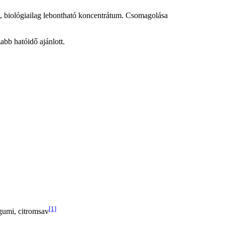
t, biológiailag lebontható koncentrátum. Csomagolása
abb hatóidő ajánlott.
[1]
ángumi, citromsav