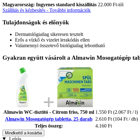
Magyarország: Ingyenes standard kiszállítás
22.000 Ft-tól
Szállítás és kézbesítés - További információk
Tulajdonságok és előnyök
Dermatológiailag sikeresen tesztelt
Erős a vízkő és vizelet lerakódás ellen
Valamennyi összetevő biológiailag lebontható
Gyakran együtt vásárolt a Almawin Mosogatógép tabl
Almawin WC-tisztító - Citrom friss, 750 ml
1.550 Ft
(2.067 Ft / l)
Almawin Mosogatógép tabletta, 25 darab
2.610 Ft
(104 Ft / db)
Teljes összeg:
4.160 Ft
Mindkettő a kosárba
Leírás