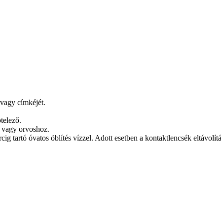
 vagy címkéjét.
telező.
agy orvoshoz.
óvatos öblítés vízzel. Adott esetben a kontaktlencsék eltávolítása