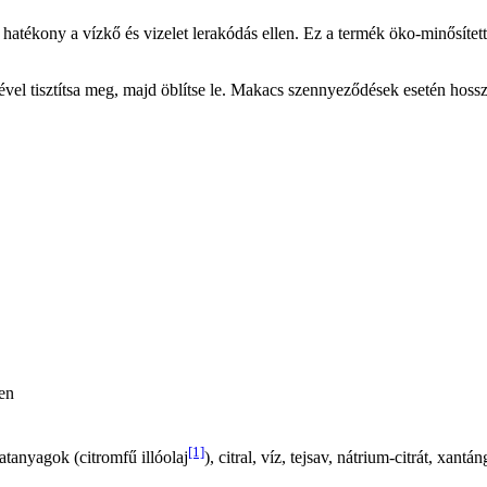
hatékony a vízkő és vizelet lerakódás ellen. Ez a termék öko-minősítet
vel tisztítsa meg, majd öblítse le. Makacs szennyeződések esetén hossz
en
[1]
atanyagok (citromfű illóolaj
), citral, víz, tejsav, nátrium-citrát, xant