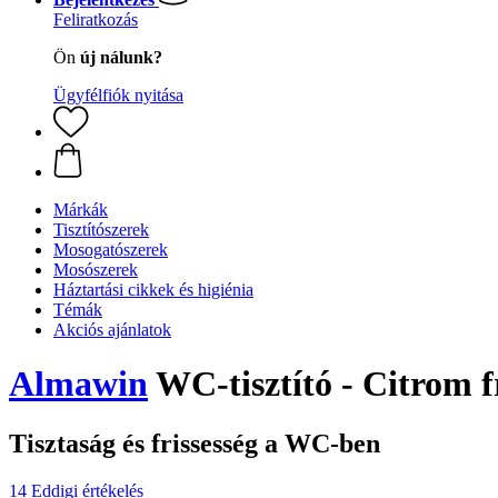
Feliratkozás
Ön
új nálunk?
Ügyfélfiók nyitása
Márkák
Tisztítószerek
Mosogatószerek
Mosószerek
Háztartási cikkek és higiénia
Témák
Akciós ajánlatok
Almawin
WC-tisztító - Citrom f
Tisztaság és frissesség a WC-ben
14 Eddigi értékelés