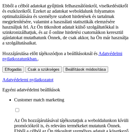
Ebből a célból adatokat gyűjtünk felhasználóinkról, viselkedésükről
és eszközeikről. Ezeket az adatokat weboldalunk folyamatos
optimalizálására és személyre szabott hirdetések és tartalmak
megjelenítésére, valamint a használati statisztikák elemzésére
használjuk fel. Az Ön titkosított adatait külső szolgáltatókkal is
szinkronizálhatjuk, és az ő online hirdetési csatornáikon keresztül
ajánlatokat mutathatunk Önnek, de csak akkor, ha Ön már használja
a szolgáltatásaikat.
Hozzájárulása előtt tájékozódjon a beállításoknál és
Adatvédelmi
nyilatkozatunkban.
.
Elfogadás
Csak a szükséges
Beállítások módosítása
Adatvédelemi nyilatkozatot
Egyéni adatvédelmi beállítások
Customer match marketing
Az Ön hozzájárulásával tájékoztatjuk a weboldalunkon kívüli
promóciókról is, és releváns termékeket mutatunk Önnek.
Ebből a célból az Ön titkosított személyes adatait a következő