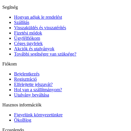
Segítség
Hogyan adjak le rendelést
Szállítás
Visszaküldés és visszatérítés
Fizetési módok
Ügyfélfiókom
Céges ügyfelek
Akciók és utalványok
További segítségre van szüksége?
Fiókom
Bejelentkezés
Regisztráció
Elfelejtette jelszavát?
Hol van a szállítmányom?
Utalvány beváltása
Hasznos információk
Figyelünk környezetünkre
ÖkoBlog
Ecosplendo