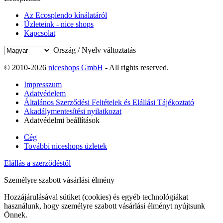
Az Ecosplendo kínálatáról
Üzleteink - nice shops
Kapcsolat
Ország / Nyelv változtatás
© 2010-2026
niceshops GmbH
- All rights reserved.
Impresszum
Adatvédelem
Általános Szerződési Feltételek és Elállási Tájékoztató
Akadálymentesítési nyilatkozat
Adatvédelmi beállítások
Cég
További niceshops üzletek
Elállás a szerződéstől
Személyre szabott vásárlási élmény
Hozzájárulásával sütiket (cookies) és egyéb technológiákat
használunk, hogy személyre szabott vásárlási élményt nyújtsunk
Önnek.