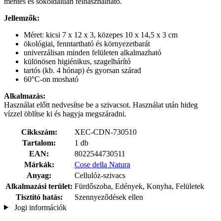
mentes és sokoldalúan felhasználható.
Jellemzők:
Méret: kicsi 7 x 12 x 3, közepes 10 x 14,5 x 3 cm
ökológiai, fenntartható és környezetbarát
univerzálisan minden felületen alkalmazható
különösen higiénikus, szagelhárító
tartós (kb. 4 hónap) és gyorsan szárad
60°C-on mosható
Alkalmazás:
Használat előtt nedvesítse be a szivacsot. Használat után hideg
vízzel öblítse ki és hagyja megszáradni.
Cikkszám:
XEC-CDN-730510
Tartalom:
1 db
EAN:
8022544730511
Márkák:
Cose della Natura
Anyag:
Cellulóz-szivacs
Alkalmazási terület:
Fürdőszoba, Edények, Konyha, Felületek
Tisztító hatás:
Szennyeződések ellen
Jogi információk