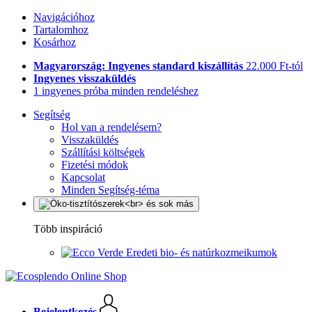
Navigációhoz
Tartalomhoz
Kosárhoz
Magyarország: Ingyenes standard kiszállítás
22.000 Ft-tól
Ingyenes visszaküldés
1 ingyenes próba minden rendeléshez
Segítség
Hol van a rendelésem?
Visszaküldés
Szállítási költségek
Fizetési módok
Kapcsolat
Minden Segítség-téma
Több inspiráció
Eredeti bio- és natúrkozmeikumok
Bejelentkezés