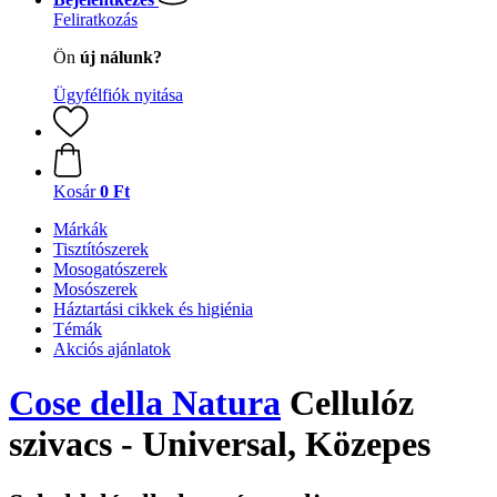
Feliratkozás
Ön
új nálunk?
Ügyfélfiók nyitása
Kosár
0 Ft
Márkák
Tisztítószerek
Mosogatószerek
Mosószerek
Háztartási cikkek és higiénia
Témák
Akciós ajánlatok
Cose della Natura
Cellulóz
szivacs - Universal, Közepes