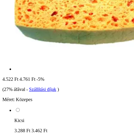
4.522 Ft
4.761 Ft
-5%
(27% áfával
-
Szállítási díjak
)
Méret:
Közepes
Kicsi
3.288 Ft
3.462 Ft