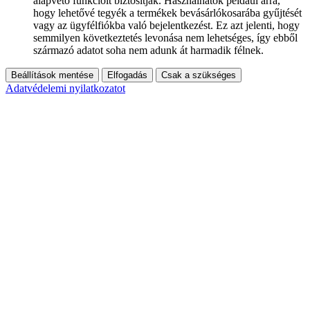
alapvető funkcióit biztosítják. Használhatók például arra,
hogy lehetővé tegyék a termékek bevásárlókosarába gyűjtését
vagy az ügyfélfiókba való bejelentkezést. Ez azt jelenti, hogy
semmilyen következtetés levonása nem lehetséges, így ebből
származó adatot soha nem adunk át harmadik félnek.
Beállítások mentése
Elfogadás
Csak a szükséges
Adatvédelemi nyilatkozatot