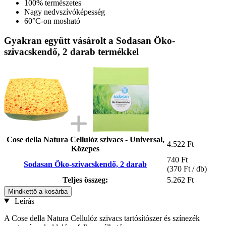
100% természetes
Nagy nedvszívóképesség
60°C-on mosható
Gyakran együtt vásárolt a Sodasan Öko-
szivacskendő, 2 darab termékkel
Cose della Natura Cellulóz szivacs - Universal,
4.522 Ft
Közepes
740 Ft
Sodasan Öko-szivacskendő, 2 darab
(370 Ft / db)
Teljes összeg:
5.262 Ft
Mindkettő a kosárba
Leírás
A Cose della Natura Cellulóz szivacs tartósítószer és színezék