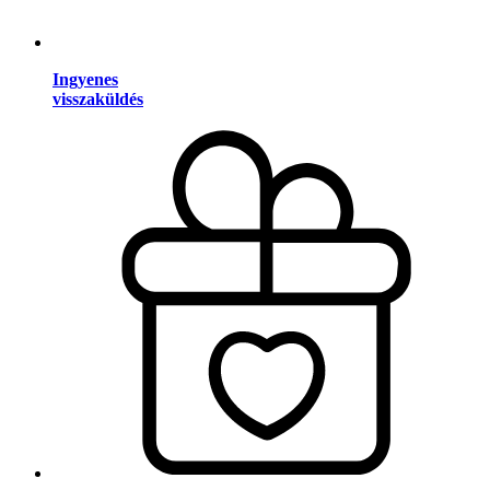
Ingyenes
visszaküldés