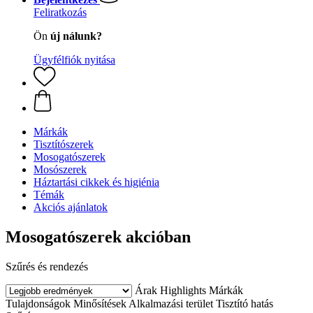
Feliratkozás
Ön
új nálunk?
Ügyfélfiók nyitása
Márkák
Tisztítószerek
Mosogatószerek
Mosószerek
Háztartási cikkek és higiénia
Témák
Akciós ajánlatok
Mosogatószerek akcióban
Szűrés és rendezés
Árak
Highlights
Márkák
Tulajdonságok
Minősítések
Alkalmazási terület
Tisztító hatás