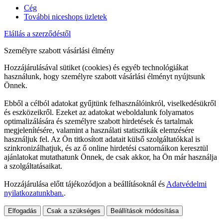
Cég
További niceshops üzletek
Elállás a szerződéstől
Személyre szabott vásárlási élmény
Hozzájárulásával sütiket (cookies) és egyéb technológiákat
használunk, hogy személyre szabott vásárlási élményt nyújtsunk
Önnek.
Ebből a célból adatokat gyűjtünk felhasználóinkról, viselkedésükről
és eszközeikről. Ezeket az adatokat weboldalunk folyamatos
optimalizálására és személyre szabott hirdetések és tartalmak
megjelenítésére, valamint a használati statisztikák elemzésére
használjuk fel. Az Ön titkosított adatait külső szolgáltatókkal is
szinkronizálhatjuk, és az ő online hirdetési csatornáikon keresztül
ajánlatokat mutathatunk Önnek, de csak akkor, ha Ön már használja
a szolgáltatásaikat.
Hozzájárulása előtt tájékozódjon a beállításoknál és
Adatvédelmi
nyilatkozatunkban.
.
Elfogadás
Csak a szükséges
Beállítások módosítása