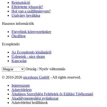
Regisztráció
Elfelejtette jelszavát?
Hol van a szállítmányom?
Utalvány beváltása
Hasznos információk
Figyelünk környezetünkre
ÖkoBlog
Ecosplendo
Az Ecosplendo kínálatáról
Üzleteink - nice shops
Kapcsolat
Ország / Nyelv változtatás
© 2010-2026
niceshops GmbH
- All rights reserved.
Impresszum
Adatvédelem
Általános Szerződési Feltételek és Elállási Tájékoztató
Akadálymentesítési nyilatkozat
Adatvédelmi beállítások