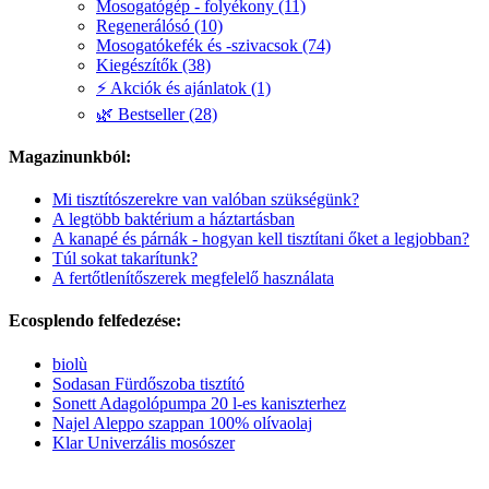
Mosogatógép - folyékony (11)
Regenerálósó (10)
Mosogatókefék és -szivacsok (74)
Kiegészítők (38)
⚡ Akciók és ajánlatok (1)
🌿 Bestseller (28)
Magazinunkból:
Mi tisztítószerekre van valóban szükségünk?
A legtöbb baktérium a háztartásban
A kanapé és párnák - hogyan kell tisztítani őket a legjobban?
Túl sokat takarítunk?
A fertőtlenítőszerek megfelelő használata
Ecosplendo felfedezése:
biolù
Sodasan Fürdőszoba tisztító
Sonett Adagolópumpa 20 l-es kaniszterhez
Najel Aleppo szappan 100% olívaolaj
Klar Univerzális mosószer