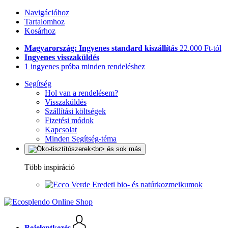
Navigációhoz
Tartalomhoz
Kosárhoz
Magyarország: Ingyenes standard kiszállítás
22.000 Ft-tól
Ingyenes visszaküldés
1 ingyenes próba minden rendeléshez
Segítség
Hol van a rendelésem?
Visszaküldés
Szállítási költségek
Fizetési módok
Kapcsolat
Minden Segítség-téma
Több inspiráció
Eredeti bio- és natúrkozmeikumok
Bejelentkezés