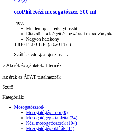
4.3 (3)
ecoPhil
Kézi mosogatószer, 500 ml
-40%
Minden típusú edényt tisztít
Eltávolítja a leégett és beszáradt maradványokat
Nagyon hatékony
1.810 Ft
3.018 Ft
(3.620 Ft / l)
Szállítás eddig: augusztus 11.
⚡ Akciók és ajánlatok: 1 termék
Az árak az ÁFÁT tartalmazzák
Szűrő
Kategóriák:
Mosogatószerek
Mosogatógép - por (9)
Mosogatógép - tabletta (24)
Kézi mosogatószerek (104)
Mosogatógép öblítők (14)