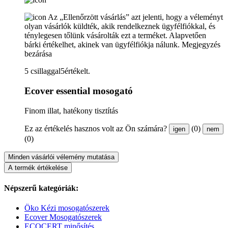
Az „Ellenőrzött vásárlás” azt jelenti, hogy a véleményt
olyan vásárlók küldték, akik rendelkeznek ügyfélfiókkal, és
ténylegesen tőlünk vásárolták ezt a terméket. Alapvetően
bárki értékelhet, akinek van ügyfélfiókja nálunk.
Megjegyzés
bezárása
5 csillaggal5értékelt.
Ecover essential mosogató
Finom illat, hatékony tisztítás
Ez az értékelés hasznos volt az Ön számára?
(0)
igen
nem
(0)
Minden vásárlói vélemény mutatása
A termék értékelése
Népszerű kategóriák:
Öko Kézi mosogatószerek
Ecover Mosogatószerek
ECOCERT minősítés