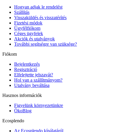
Hogyan adjak le rendelést
Szállítás
Visszaküldés és visszatérítés
Fizetési módok
Ügyfélfiókom
Céges ügyfelek
Akciók és utalványok
További segítségre van szüksége?
Fiókom
Bejelentkezés
Regisztráció
Elfelejtette jelszavát?
Hol van a szállítmányom?
Utalvány beváltása
Hasznos információk
Figyelünk környezetünkre
ÖkoBlog
Ecosplendo
Az Ecosplendo kínálatáról