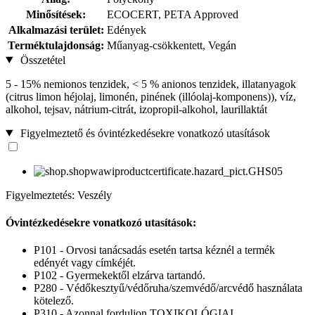
Minősítések:
ECOCERT, PETA Approved
Alkalmazási terület:
Edények
Terméktulajdonság:
Műanyag-csökkentett, Vegán
Összetétel
5 - 15% nemionos tenzidek, < 5 % anionos tenzidek, illatanyagok
(citrus limon héjolaj, limonén, pinének (illóolaj-komponens)), víz,
alkohol, tejsav, nátrium-citrát, izopropil-alkohol, laurillaktát
Figyelmeztető és óvintézkedésekre vonatkozó utasítások
Figyelmeztetés: Veszély
Óvintézkedésekre vonatkozó utasítások:
P101 - Orvosi tanácsadás esetén tartsa kéznél a termék
edényét vagy címkéjét.
P102 - Gyermekektől elzárva tartandó.
P280 - Védőkesztyű/védőruha/szemvédő/arcvédő használata
kötelező.
P310 - Azonnal forduljon TOXIKOLÓGIAI