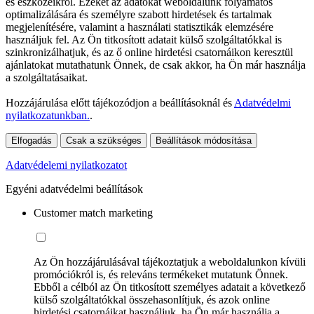
és eszközeikről. Ezeket az adatokat weboldalunk folyamatos
optimalizálására és személyre szabott hirdetések és tartalmak
megjelenítésére, valamint a használati statisztikák elemzésére
használjuk fel. Az Ön titkosított adatait külső szolgáltatókkal is
szinkronizálhatjuk, és az ő online hirdetési csatornáikon keresztül
ajánlatokat mutathatunk Önnek, de csak akkor, ha Ön már használja
a szolgáltatásaikat.
Hozzájárulása előtt tájékozódjon a beállításoknál és
Adatvédelmi
nyilatkozatunkban.
.
Elfogadás
Csak a szükséges
Beállítások módosítása
Adatvédelemi nyilatkozatot
Egyéni adatvédelmi beállítások
Customer match marketing
Az Ön hozzájárulásával tájékoztatjuk a weboldalunkon kívüli
promóciókról is, és releváns termékeket mutatunk Önnek.
Ebből a célból az Ön titkosított személyes adatait a következő
külső szolgáltatókkal összehasonlítjuk, és azok online
hirdetési csatornáikat használjuk, ha Ön már használja a