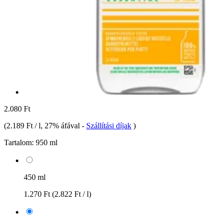
2.080 Ft
(
2.189 Ft / l
, 27% áfával
-
Szállítási díjak
)
Tartalom:
950 ml
450 ml
1.270 Ft
(2.822 Ft / l)