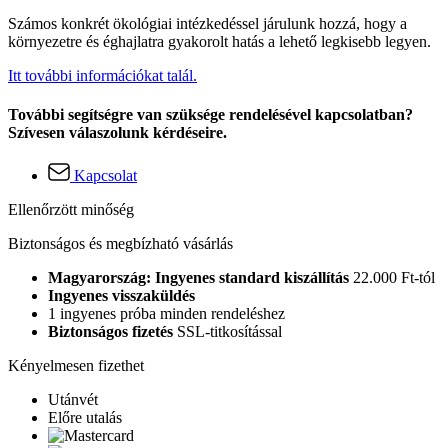
Számos konkrét ökológiai intézkedéssel járulunk hozzá, hogy a
környezetre és éghajlatra gyakorolt hatás a lehető legkisebb legyen.
Itt további információkat talál.
További segítségre van szüksége rendelésével kapcsolatban?
Szívesen válaszolunk kérdéseire.
Kapcsolat
Ellenőrzött minőség
Biztonságos és megbízható vásárlás
Magyarország: Ingyenes standard kiszállítás
22.000 Ft-tól
Ingyenes visszaküldés
1 ingyenes próba minden rendeléshez
Biztonságos fizetés
SSL-titkosítással
Kényelmesen fizethet
Utánvét
Előre utalás