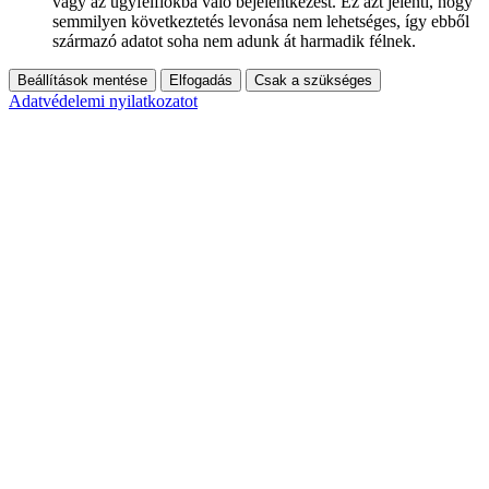
vagy az ügyfélfiókba való bejelentkezést. Ez azt jelenti, hogy
semmilyen következtetés levonása nem lehetséges, így ebből
származó adatot soha nem adunk át harmadik félnek.
Beállítások mentése
Elfogadás
Csak a szükséges
Adatvédelemi nyilatkozatot