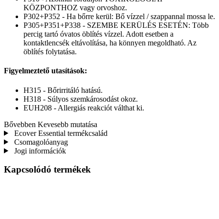
KÖZPONTHOZ vagy orvoshoz.
P302+P352 - Ha bőrre kerül: Bő vízzel / szappannal mossa le.
P305+P351+P338 - SZEMBE KERÜLÉS ESETÉN: Több
percig tartó óvatos öblítés vízzel. Adott esetben a
kontaktlencsék eltávolítása, ha könnyen megoldható. Az
öblítés folytatása.
Figyelmeztető utasítások:
H315 - Bőrirritáló hatású.
H318 - Súlyos szemkárosodást okoz.
EUH208 - Allergiás reakciót válthat ki.
Bővebben
Kevesebb mutatása
Ecover Essential termékcsalád
Csomagolóanyag
Jogi információk
Kapcsolódó termékek