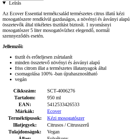
Leírás
Az Ecover Essential termékcsalád természetes citrus illatú kézi
mosogatószere rendkívül gazdaságos, a növényi és ásványi alapú
összetevők által tökéletes tisztítást biztosít. 1 nyomásnyi
mosogatószer 5 liter mosogatóvízhez elegendő, normál
szennyeződés esetén.
Jellemzői:
tisztít és erőteljesen zsírtalanít
minden összetevő növényi és ásványi alapú
friss citrom illat a természetes illatanyagok által
csomagolása 100% -ban újrahasznosítható
vegán
Cikkszám:
SCT-4006276
Tartalom:
950 ml
EAN:
5412533426533
Márkák:
Ecover
Terméktípusok:
Kézi mosogatószer
Illatjegyek:
Citrusos / Citrusszerű
Tulajdonságok:
Vegan
Állag:
Folyékony