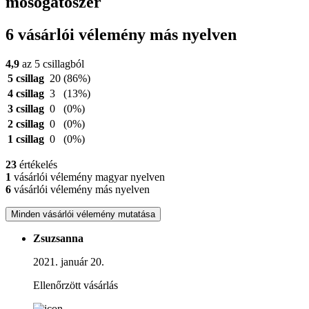
mosogatószer
6 vásárlói vélemény más nyelven
4,9
az 5 csillagból
5 csillag
20
(86%)
4 csillag
3
(13%)
3 csillag
0
(0%)
2 csillag
0
(0%)
1 csillag
0
(0%)
23
értékelés
1
vásárlói vélemény magyar nyelven
6
vásárlói vélemény más nyelven
Minden vásárlói vélemény mutatása
Zsuzsanna
2021. január 20.
Ellenőrzött vásárlás