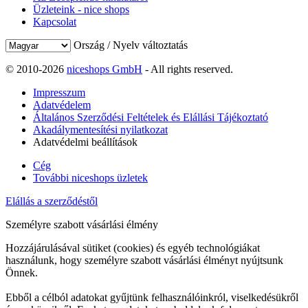
Üzleteink - nice shops
Kapcsolat
Ország / Nyelv változtatás
© 2010-2026
niceshops GmbH
- All rights reserved.
Impresszum
Adatvédelem
Általános Szerződési Feltételek és Elállási Tájékoztató
Akadálymentesítési nyilatkozat
Adatvédelmi beállítások
Cég
További niceshops üzletek
Elállás a szerződéstől
Személyre szabott vásárlási élmény
Hozzájárulásával sütiket (cookies) és egyéb technológiákat
használunk, hogy személyre szabott vásárlási élményt nyújtsunk
Önnek.
Ebből a célból adatokat gyűjtünk felhasználóinkról, viselkedésükről