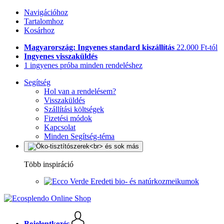
Navigációhoz
Tartalomhoz
Kosárhoz
Magyarország: Ingyenes standard kiszállítás
22.000 Ft-tól
Ingyenes visszaküldés
1 ingyenes próba minden rendeléshez
Segítség
Hol van a rendelésem?
Visszaküldés
Szállítási költségek
Fizetési módok
Kapcsolat
Minden Segítség-téma
Több inspiráció
Eredeti bio- és natúrkozmeikumok
Bejelentkezés