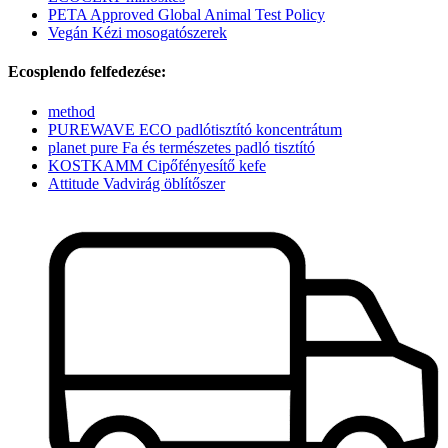
PETA Approved Global Animal Test Policy
Vegán Kézi mosogatószerek
Ecosplendo felfedezése:
method
PUREWAVE ECO padlótisztító koncentrátum
planet pure Fa és természetes padló tisztító
KOSTKAMM Cipőfényesítő kefe
Attitude Vadvirág öblítőszer