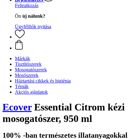
Feliratkozás
Ön
új nálunk?
Ügyfélfiók nyitása
Márkák
Tisztítószerek
Mosogatószerek
Mosószerek
Háztartási cikkek és higiénia
Témák
Akciós ajánlatok
Ecover
Essential Citrom kézi
mosogatószer, 950 ml
100% -ban természetes illatanyagokkal