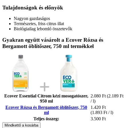
Tulajdonságok és előnyök
Nagyon gazdaságos
Természetes, friss citrus illat
Biológiailag lebomló összetevők
Gyakran együtt vásárolt a Ecover Rózsa és
Bergamott öblítőszer, 750 ml termékkel
Ecover Essential Citrom kézi mosogatószer,
2.080 Ft
(2.189 Ft
950 ml
/ l)
Ecover Rózsa és Bergamott öblítőszer, 750
1.420 Ft
ml
(1.893 Ft / l)
Teljes összeg:
3.500 Ft
Mindkettő a kosárba