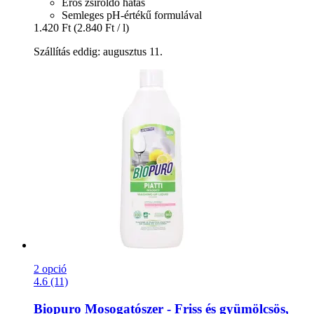
Erős zsíroldó hatás
Semleges pH-értékű formulával
1.420 Ft
(2.840 Ft / l)
Szállítás eddig: augusztus 11.
2 opció
4.6 (11)
Biopuro
Mosogatószer -​ Friss és gyümölcsös,