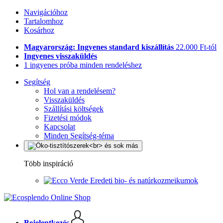
Navigációhoz
Tartalomhoz
Kosárhoz
Magyarország: Ingyenes standard kiszállítás
22.000 Ft-tól
Ingyenes visszaküldés
1 ingyenes próba minden rendeléshez
Segítség
Hol van a rendelésem?
Visszaküldés
Szállítási költségek
Fizetési módok
Kapcsolat
Minden Segítség-téma
Több inspiráció
Eredeti bio- és natúrkozmeikumok
Bejelentkezés