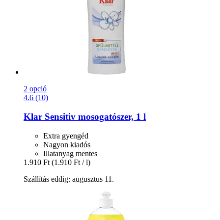
2 opció
4.6 (10)
Klar
Sensitiv mosogatószer, 1 l
Extra gyengéd
Nagyon kiadós
Illatanyag mentes
1.910 Ft
(1.910 Ft / l)
Szállítás eddig: augusztus 11.