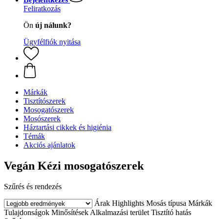
Feliratkozás
Ön
új nálunk?
Ügyfélfiók nyitása
Márkák
Tisztítószerek
Mosogatószerek
Mosószerek
Háztartási cikkek és higiénia
Témák
Akciós ajánlatok
Vegán Kézi mosogatószerek
Szűrés és rendezés
Árak
Highlights
Mosás típusa
Márkák
Tulajdonságok
Minősítések
Alkalmazási terület
Tisztító hatás