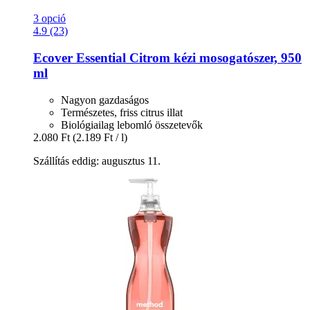
3 opció
4.9 (23)
Ecover
Essential Citrom kézi mosogatószer, 950
ml
Nagyon gazdaságos
Természetes, friss citrus illat
Biológiailag lebomló összetevők
2.080 Ft
(2.189 Ft / l)
Szállítás eddig: augusztus 11.