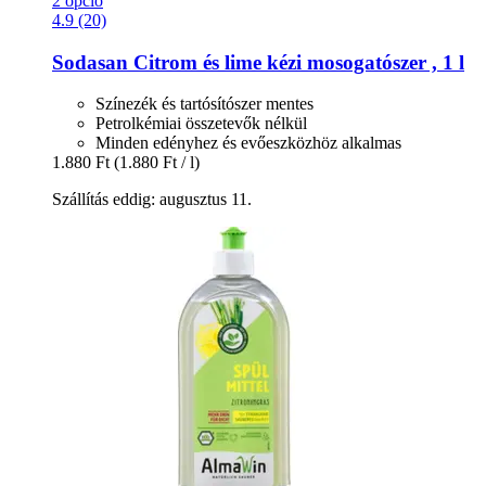
2 opció
4.9 (20)
Sodasan
Citrom és lime kézi mosogatószer , 1 l
Színezék és tartósítószer mentes
Petrolkémiai összetevők nélkül
Minden edényhez és evőeszközhöz alkalmas
1.880 Ft
(1.880 Ft / l)
Szállítás eddig: augusztus 11.