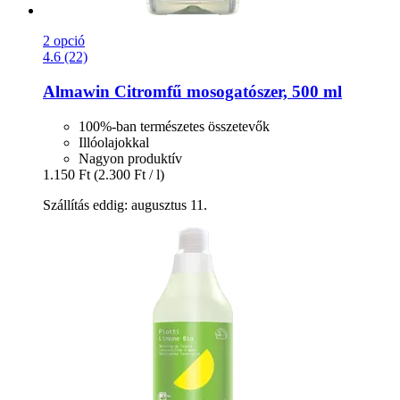
2 opció
4.6 (22)
Almawin
Citromfű mosogatószer, 500 ml
100%-ban természetes összetevők
Illóolajokkal
Nagyon produktív
1.150 Ft
(2.300 Ft / l)
Szállítás eddig: augusztus 11.