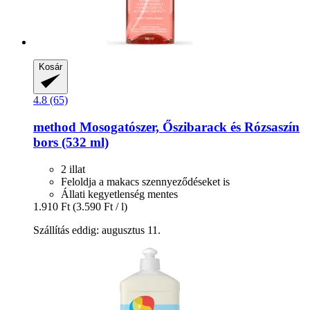
Kosár
4.8 (65)
method
Mosogatószer, Őszibarack és Rózsaszín
bors (532 ml)
2 illat
Feloldja a makacs szennyeződéseket is
Állati kegyetlenség mentes
1.910 Ft
(3.590 Ft / l)
Szállítás eddig: augusztus 11.