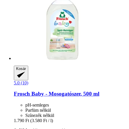
Kosár
5.0 (10)
Frosch
Baby -​ Mosogatószer, 500 ml
pH-semleges
Parfüm nélkül
Színezék nélkül
1.790 Ft
(3.580 Ft / l)