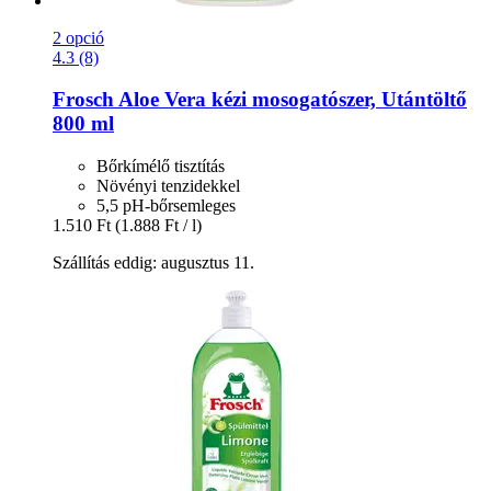
2 opció
4.3 (8)
Frosch
Aloe Vera kézi mosogatószer, Utántöltő
800 ml
Bőrkímélő tisztítás
Növényi tenzidekkel
5,5 pH-bőrsemleges
1.510 Ft
(1.888 Ft / l)
Szállítás eddig: augusztus 11.