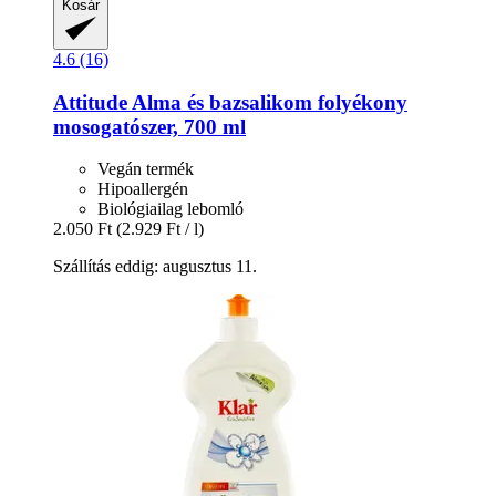
Kosár
4.6 (16)
Attitude
Alma és bazsalikom folyékony
mosogatószer, 700 ml
Vegán termék
Hipoallergén
Biológiailag lebomló
2.050 Ft
(2.929 Ft / l)
Szállítás eddig: augusztus 11.