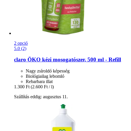
2 opció
5.0 (2)
claro
ÖKO kézi mosogatószer, 500 ml -​ Refill
Nagy zsíroldó képesség
Biológiailag lebomló
Rebarbara illat
1.300 Ft
(2.600 Ft / l)
Szállítás eddig: augusztus 11.