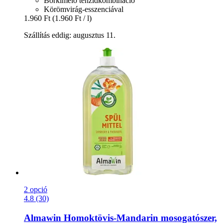
Bőrkímélő tenzidkombináció
Körömvirág-esszenciával
1.960 Ft
(1.960 Ft / l)
Szállítás eddig: augusztus 11.
2 opció
4.8 (30)
Almawin
Homoktövis-​Mandarin mosogatószer,