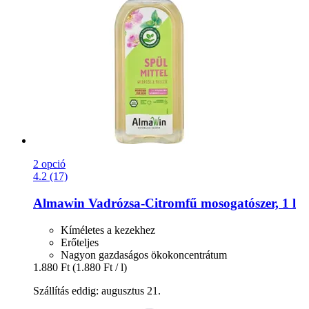
2 opció
4.2 (17)
Almawin
Vadrózsa-​Citromfű mosogatószer, 1 l
Kíméletes a kezekhez
Erőteljes
Nagyon gazdaságos ökokoncentrátum
1.880 Ft
(1.880 Ft / l)
Szállítás eddig: augusztus 21.