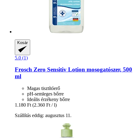
Kosár
5.0 (1)
Frosch
Zero Sensitiv Lotion mosogatószer, 500
ml
Magas tisztítóerő
pH-semleges bőrre
Ideális érzékeny bőrre
1.180 Ft
(2.360 Ft / l)
Szállítás eddig: augusztus 11.