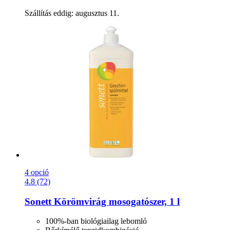
Szállítás eddig: augusztus 11.
4 opció
4.8 (72)
Sonett
Körömvirág mosogatószer, 1 l
100%-ban biológiailag lebomló