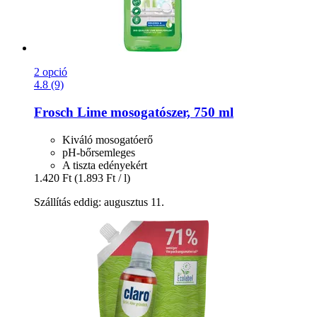
2 opció
4.8 (9)
Frosch
Lime mosogatószer, 750 ml
Kiváló mosogatóerő
pH-bőrsemleges
A tiszta edényekért
1.420 Ft
(1.893 Ft / l)
Szállítás eddig: augusztus 11.