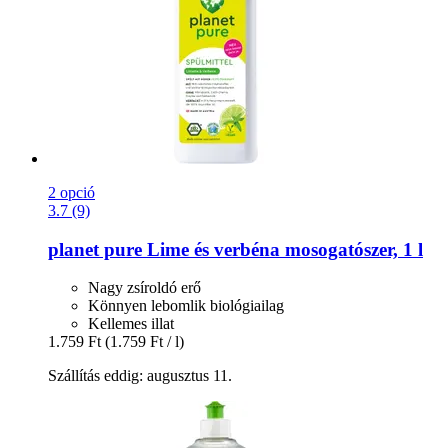
2 opció
3.7 (9)
planet pure
Lime és verbéna mosogatószer, 1 l
Nagy zsíroldó erő
Könnyen lebomlik biológiailag
Kellemes illat
1.759 Ft
(1.759 Ft / l)
Szállítás eddig: augusztus 11.