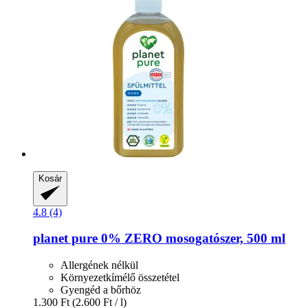
Kosár
4.8 (4)
planet pure
0% ZERO mosogatószer, 500 ml
Allergének nélkül
Környezetkímélő összetétel
Gyengéd a bőrhöz
1.300 Ft
(2.600 Ft / l)