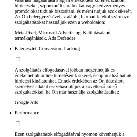
vásárlási magatartása alapján érdeklődési köréhez szabott
hirdetéseket, szponzorált tartalmakat vagy kedvezményes
promóciókat tudunk biztosítani, és mérni tudjuk azok sikerét.
Az Ön beleegyezésével az alábbi, harmadik féltől származó
szolgáltatásokat használjuk ezen a weboldalon:
Meta-Pixel, Microsoft Advertising, Kattintásalapú
termékajánlások, Ads Defender
Kiterjesztett Conversion-Tracking
A szolgáltatás elfogadásával jobban megérthetjük és
értékelhetjük online hirdetéseink sikerét, és optimalizálhatjuk
hirdetési kínálatunkat. Ennek érdekében az Ön titkosított
személyes adatait összehasonlítjuk a következő külső
szolgáltatókkal, ha Ön már használja szolgáltatásaikat:
Google Ads
Performance
Ezen szolgáltatások elfogadásával nyomon követhetjük a