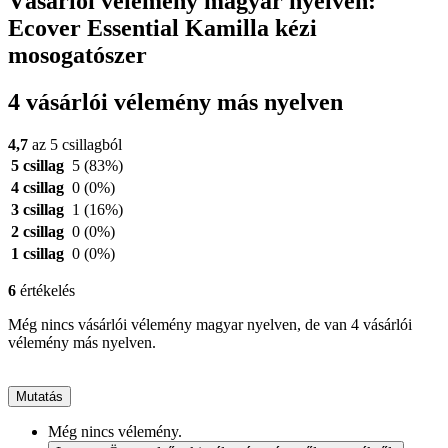
Vásárlói vélemény magyar nyelven:
Ecover Essential Kamilla kézi
mosogatószer
4 vásárlói vélemény más nyelven
4,7
az 5 csillagból
5 csillag
5
(83%)
4 csillag
0
(0%)
3 csillag
1
(16%)
2 csillag
0
(0%)
1 csillag
0
(0%)
6
értékelés
Még nincs vásárlói vélemény magyar nyelven, de van 4 vásárlói
vélemény más nyelven.
Mutatás
Még nincs vélemény.