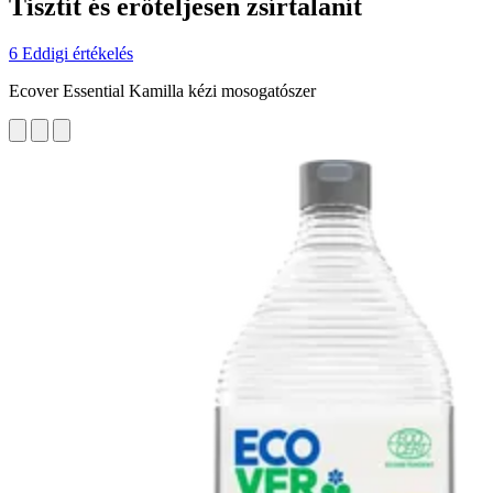
Tisztít és erőteljesen zsírtalanít
6 Eddigi értékelés
Ecover Essential Kamilla kézi mosogatószer