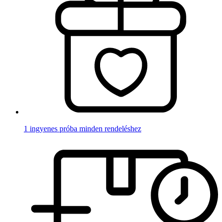
1 ingyenes próba minden rendeléshez