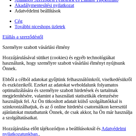
Akadálymentesítési nyilatkozat
Adatvédelmi beállítások
Cég
További niceshops üzletek
Elállás a szerződéstől
Személyre szabott vásárlási élmény
Hozzájárulásával sütiket (cookies) és egyéb technológiákat
használunk, hogy személyre szabott vásárlási élményt nyújtsunk
Önnek.
Ebből a célból adatokat gyűjtünk felhasználóinkról, viselkedésükről
és eszközeikről. Ezeket az adatokat weboldalunk folyamatos
optimalizálására és személyre szabott hirdetések és tartalmak
megjelenítésére, valamint a használati statisztikák elemzésére
használjuk fel. Az Ön titkosított adatait külső szolgáltatókkal is
szinkronizálhatjuk, és az ő online hirdetési csatornáikon keresztül
ajánlatokat mutathatunk Önnek, de csak akkor, ha Ön már használja
a szolgáltatásaikat.
Hozzájárulása előtt tájékozódjon a beállításoknál és
Adatvédelmi
nyilatkozatunkban.
.