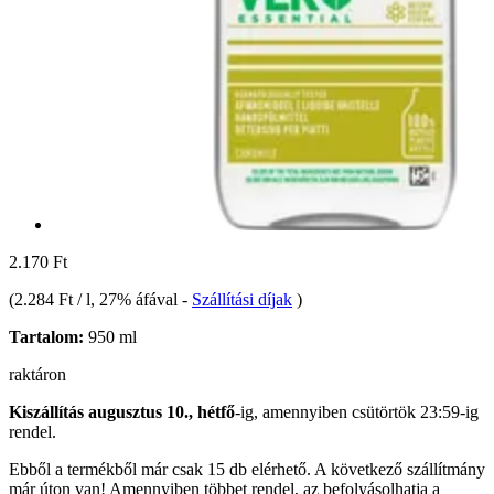
2.170 Ft
(
2.284 Ft / l
, 27% áfával
-
Szállítási díjak
)
Tartalom:
950 ml
raktáron
Kiszállítás augusztus 10., hétfő
-ig, amennyiben
csütörtök 23:59-ig
rendel.
Ebből a termékből már csak 15 db elérhető. A következő szállítmány
már úton van! Amennyiben többet rendel, az befolyásolhatja a