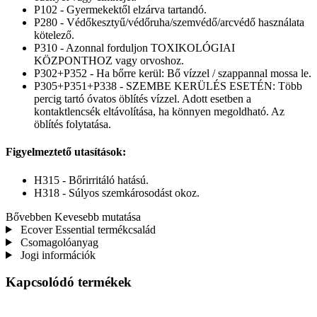
P102 - Gyermekektől elzárva tartandó.
P280 - Védőkesztyű/védőruha/szemvédő/arcvédő használata
kötelező.
P310 - Azonnal forduljon TOXIKOLÓGIAI
KÖZPONTHOZ vagy orvoshoz.
P302+P352 - Ha bőrre kerül: Bő vízzel / szappannal mossa le.
P305+P351+P338 - SZEMBE KERÜLÉS ESETÉN: Több
percig tartó óvatos öblítés vízzel. Adott esetben a
kontaktlencsék eltávolítása, ha könnyen megoldható. Az
öblítés folytatása.
Figyelmeztető utasítások:
H315 - Bőrirritáló hatású.
H318 - Súlyos szemkárosodást okoz.
Bővebben
Kevesebb mutatása
Ecover Essential termékcsalád
Csomagolóanyag
Jogi információk
Kapcsolódó termékek