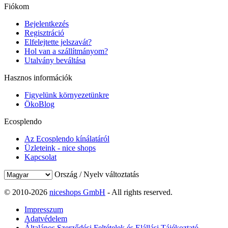
Fiókom
Bejelentkezés
Regisztráció
Elfelejtette jelszavát?
Hol van a szállítmányom?
Utalvány beváltása
Hasznos információk
Figyelünk környezetünkre
ÖkoBlog
Ecosplendo
Az Ecosplendo kínálatáról
Üzleteink - nice shops
Kapcsolat
Ország / Nyelv változtatás
© 2010-2026
niceshops GmbH
- All rights reserved.
Impresszum
Adatvédelem
Általános Szerződési Feltételek és Elállási Tájékoztató