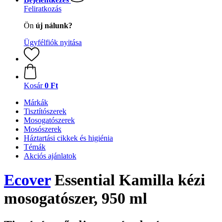
Feliratkozás
Ön
új nálunk?
Ügyfélfiók nyitása
Kosár
0 Ft
Márkák
Tisztítószerek
Mosogatószerek
Mosószerek
Háztartási cikkek és higiénia
Témák
Akciós ajánlatok
Ecover
Essential Kamilla kézi
mosogatószer, 950 ml