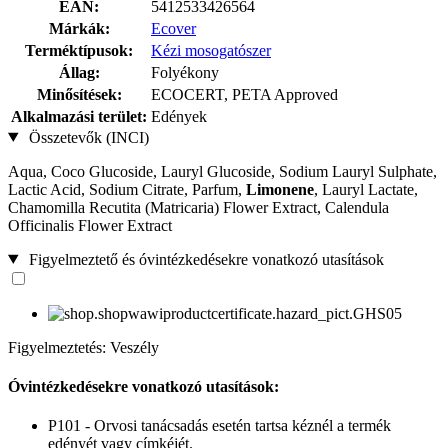
EAN:
5412533426564
Márkák:
Ecover
Terméktípusok:
Kézi mosogatószer
Állag:
Folyékony
Minősítések:
ECOCERT, PETA Approved
Alkalmazási terület:
Edények
Összetevők (INCI)
Aqua, Coco Glucoside, Lauryl Glucoside, Sodium Lauryl Sulphate,
Lactic Acid, Sodium Citrate, Parfum,
Limonene
, Lauryl Lactate,
Chamomilla Recutita (Matricaria) Flower Extract, Calendula
Officinalis Flower Extract
Figyelmeztető és óvintézkedésekre vonatkozó utasítások
Figyelmeztetés: Veszély
Óvintézkedésekre vonatkozó utasítások:
P101 - Orvosi tanácsadás esetén tartsa kéznél a termék
edényét vagy címkéjét.