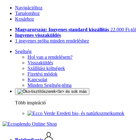
Navigációhoz
Tartalomhoz
Kosárhoz
Magyarország: Ingyenes standard kiszállítás
22.000 Ft-tól
Ingyenes visszaküldés
1 ingyenes próba minden rendeléshez
Segítség
Hol van a rendelésem?
Visszaküldés
Szállítási költségek
Fizetési módok
Kapcsolat
Minden Segítség-téma
Több inspiráció
Eredeti bio- és natúrkozmeikumok
Bejelentkezés