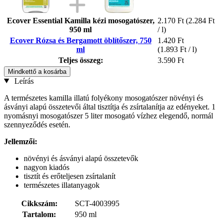
Ecover Essential Kamilla kézi mosogatószer,
2.170 Ft
(2.284 Ft
950 ml
/ l)
Ecover Rózsa és Bergamott öblítőszer, 750
1.420 Ft
ml
(1.893 Ft / l)
Teljes összeg:
3.590 Ft
Mindkettő a kosárba
Leírás
A természetes kamilla illatú folyékony mosogatószer növényi és
ásványi alapú összetevői által tisztítja és zsírtalanítja az edényeket. 1
nyomásnyi mosogatószer 5 liter mosogató vízhez elegendő, normál
szennyeződés esetén.
Jellemzői:
növényi és ásványi alapú összetevők
nagyon kiadós
tisztít és erőteljesen zsírtalanít
természetes illatanyagok
Cikkszám:
SCT-4003995
Tartalom:
950 ml