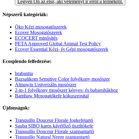
Legyen Ön az első, aki véleményt ír erről a termékről.
Népszerű kategóriák:
Öko Kézi mosogatószerek
Ecover Mosogatószerek
ECOCERT minősítés
PETA Approved Global Animal Test Policy
Ecover Essential Kézi- és Gépi mosogatószerek
Ecosplendo felfedezése:
brabantia
Bazsalikom Sensitive Color folyékony mosószer
Almawin Univerzális mosószer
2-in-1 folyékony mosószer kényes- és babaruhákhoz
Bambaw Mosogatókefe kókuszrosttal
Újdonságok:
Tranquillo Douceur Florale fogkefetartó
Sauba SIBO karos kávéfőző tisztítókefe
Tranquillo Douceur Florale szappantartó
Tranquillo Natural Neem szappantartó