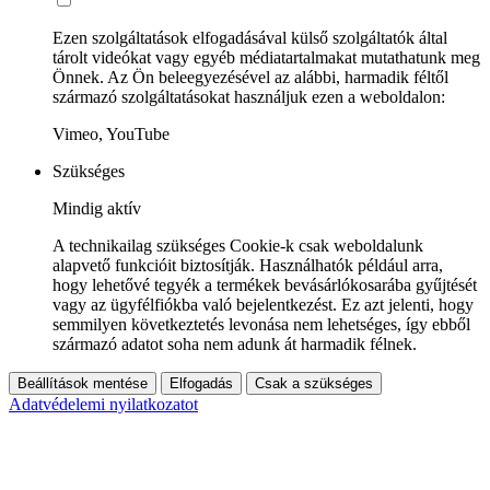
Ezen szolgáltatások elfogadásával külső szolgáltatók által
tárolt videókat vagy egyéb médiatartalmakat mutathatunk meg
Önnek. Az Ön beleegyezésével az alábbi, harmadik féltől
származó szolgáltatásokat használjuk ezen a weboldalon:
Vimeo, YouTube
Szükséges
Mindig aktív
A technikailag szükséges Cookie-k csak weboldalunk
alapvető funkcióit biztosítják. Használhatók például arra,
hogy lehetővé tegyék a termékek bevásárlókosarába gyűjtését
vagy az ügyfélfiókba való bejelentkezést. Ez azt jelenti, hogy
semmilyen következtetés levonása nem lehetséges, így ebből
származó adatot soha nem adunk át harmadik félnek.
Beállítások mentése
Elfogadás
Csak a szükséges
Adatvédelemi nyilatkozatot