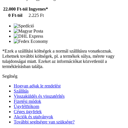
22.000 Ft-tól
Ingyenes*
0 Ft-tól
2.225 Ft
*Ezek a szállítási költségek a normál szállításra vonatkoznak.
Lehetnek további költségek, pl. a termékek súlya, mérete vagy
tulajdonságai miatt. Ezeket az információkat közvetlenül a
termékleírásban találja.
Segítség
Hogyan adjak le rendelést
Szállítás
Visszaküldés és visszatérítés
Fizetési módok
Ügyfélfiókom
Céges ügyfelek
Akciók és utalványok
További segítségre van szüksége?