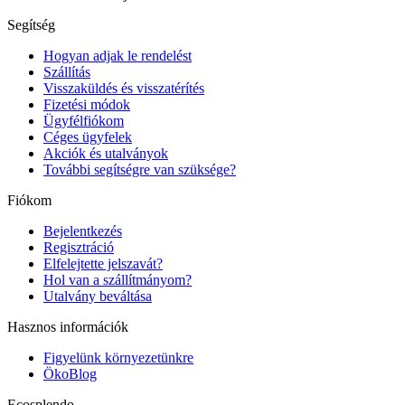
Segítség
Hogyan adjak le rendelést
Szállítás
Visszaküldés és visszatérítés
Fizetési módok
Ügyfélfiókom
Céges ügyfelek
Akciók és utalványok
További segítségre van szüksége?
Fiókom
Bejelentkezés
Regisztráció
Elfelejtette jelszavát?
Hol van a szállítmányom?
Utalvány beváltása
Hasznos információk
Figyelünk környezetünkre
ÖkoBlog
Ecosplendo