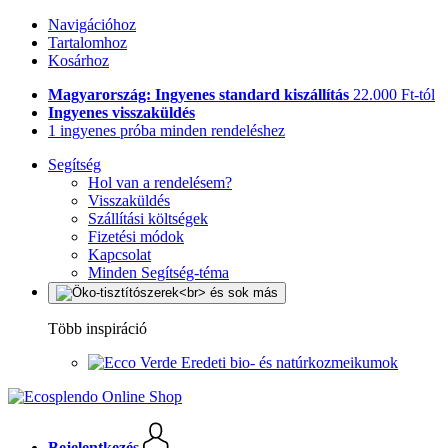
Navigációhoz
Tartalomhoz
Kosárhoz
Magyarország: Ingyenes standard kiszállítás
22.000 Ft-tól
Ingyenes visszaküldés
1 ingyenes próba minden rendeléshez
Segítség
Hol van a rendelésem?
Visszaküldés
Szállítási költségek
Fizetési módok
Kapcsolat
Minden Segítség-téma
Több inspiráció
Eredeti bio- és natúrkozmeikumok
Bejelentkezés