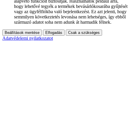
alapvető funkcióit biztosítják. Használhatók például arra,
hogy lehetővé tegyék a termékek bevásárlókosarába gyűjtését
vagy az ügyfélfiókba való bejelentkezést. Ez azt jelenti, hogy
semmilyen következtetés levonása nem lehetséges, így ebből
származó adatot soha nem adunk át harmadik félnek.
Beállítások mentése
Elfogadás
Csak a szükséges
Adatvédelemi nyilatkozatot