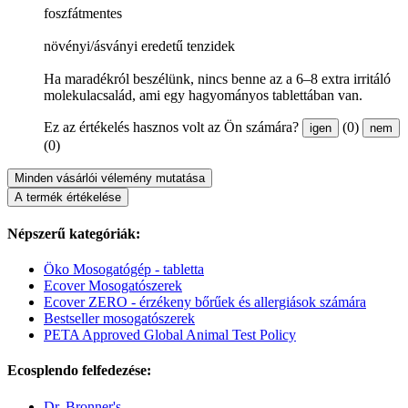
foszfátmentes
növényi/ásványi eredetű tenzidek
Ha maradékról beszélünk, nincs benne az a 6–8 extra irritáló
molekulacsalád, ami egy hagyományos tablettában van.
Ez az értékelés hasznos volt az Ön számára?
(0)
igen
nem
(0)
Minden vásárlói vélemény mutatása
A termék értékelése
Népszerű kategóriák:
Öko Mosogatógép - tabletta
Ecover Mosogatószerek
Ecover ZERO - érzékeny bőrűek és allergiások számára
Bestseller mosogatószerek
PETA Approved Global Animal Test Policy
Ecosplendo felfedezése:
Dr. Bronner's