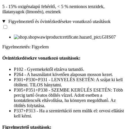
5 - 15% oxigénalapú fehérítő, < 5 % nemionos tenzidek,
illatanyagok (limonén), enzimek
Figyelmeztető és óvintézkedésekre vonatkozó utasítások
Figyelmeztetés: Figyelem
Óvintézkedésekre vonatkozó utasítások:
P102 - Gyermekektől elzárva tartandó.
P264 - A használatot követően alaposan mosson kezet.
P301+P330+P331 - LENYELÉS ESETÉN: A szájat ki kell
öblíteni. TILOS hánytatni.
P305+P351+P338 - SZEMBE KERÜLÉS ESETÉN: Több
percig tartó óvatos öblítés vízzel. Adott esetben a
kontaktlencsék eltávolítása, ha könnyen megoldható. Az
öblítés folytatása.
P337+P313 - Ha a szemirritáció nem múlik el: orvosi ellátást
kell kérni.
Figyelmeztető utasítások: