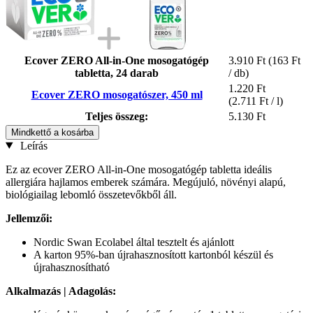
Ecover ZERO All-in-One mosogatógép
3.910 Ft
(163 Ft
tabletta, 24 darab
/ db)
1.220 Ft
Ecover ZERO mosogatószer, 450 ml
(2.711 Ft / l)
Teljes összeg:
5.130 Ft
Mindkettő a kosárba
Leírás
Ez az ecover ZERO All-in-One mosogatógép tabletta ideális
allergiára hajlamos emberek számára. Megújuló, növényi alapú,
biológiailag lebomló összetevőkből áll.
Jellemzői:
Nordic Swan Ecolabel által tesztelt és ajánlott
A karton 95%-ban újrahasznosított kartonból készül és
újrahasznosítható
Alkalmazás | Adagolás: