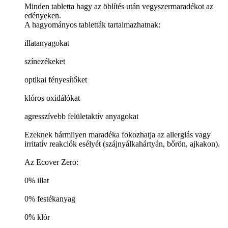
Minden tabletta hagy az öblítés után vegyszermaradékot az
edényeken.
A hagyományos tabletták tartalmazhatnak:
illatanyagokat
színezékeket
optikai fényesítőket
klóros oxidálókat
agresszívebb felületaktív anyagokat
Ezeknek bármilyen maradéka fokozhatja az allergiás vagy
irritatív reakciók esélyét (szájnyálkahártyán, bőrön, ajkakon).
Az Ecover Zero:
0% illat
0% festékanyag
0% klór