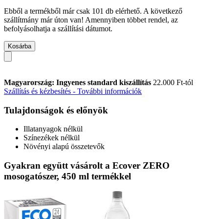
Ebből a termékből már csak 101 db elérhető. A következő
szállítmány már úton van! Amennyiben többet rendel, az
befolyásolhatja a szállítási dátumot.
Kosárba
Magyarország: Ingyenes standard kiszállítás
22.000 Ft-tól
Szállítás és kézbesítés - További információk
Tulajdonságok és előnyök
Illatanyagok nélkül
Színezékek nélkül
Növényi alapú összetevők
Gyakran együtt vásárolt a Ecover ZERO
mosogatószer, 450 ml termékkel