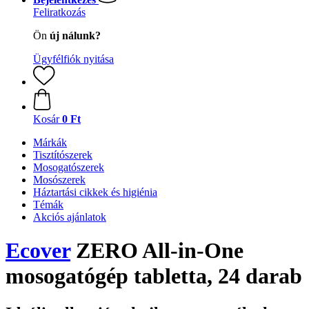
Feliratkozás
Ön
új nálunk?
Ügyfélfiók nyitása
Kosár
0 Ft
Márkák
Tisztítószerek
Mosogatószerek
Mosószerek
Háztartási cikkek és higiénia
Témák
Akciós ajánlatok
Ecover
ZERO All-in-One
mosogatógép tabletta, 24 darab