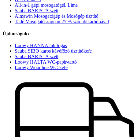
All-in-1 gépi mosogatógél, Lime
Sauba BARISTA szett
Almawin Mosogatógép és Mosógép tisztító
Tadé Mosogatószappan 25 % szódabikarbónával
Újdonságok:
Loowy HANNA fali fogas
Sauba SIBO karos kávéfőző tisztítókefe
Sauba BARISTA szett
Loowy HALTA WC-papír-tartó
Loowy Woodline WC-kefe