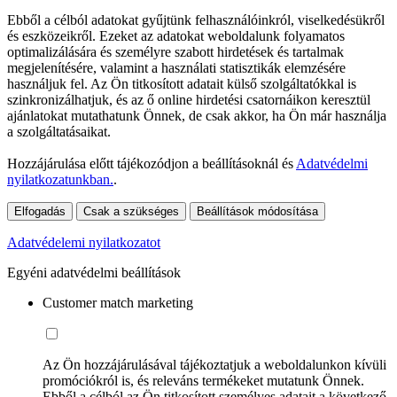
Ebből a célból adatokat gyűjtünk felhasználóinkról, viselkedésükről
és eszközeikről. Ezeket az adatokat weboldalunk folyamatos
optimalizálására és személyre szabott hirdetések és tartalmak
megjelenítésére, valamint a használati statisztikák elemzésére
használjuk fel. Az Ön titkosított adatait külső szolgáltatókkal is
szinkronizálhatjuk, és az ő online hirdetési csatornáikon keresztül
ajánlatokat mutathatunk Önnek, de csak akkor, ha Ön már használja
a szolgáltatásaikat.
Hozzájárulása előtt tájékozódjon a beállításoknál és
Adatvédelmi
nyilatkozatunkban.
.
Elfogadás
Csak a szükséges
Beállítások módosítása
Adatvédelemi nyilatkozatot
Egyéni adatvédelmi beállítások
Customer match marketing
Az Ön hozzájárulásával tájékoztatjuk a weboldalunkon kívüli
promóciókról is, és releváns termékeket mutatunk Önnek.
Ebből a célból az Ön titkosított személyes adatait a következő