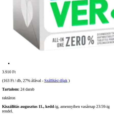
3.910 Ft
(
163 Ft / db
, 27% áfával
-
Szállítási díjak
)
Tartalom:
24 darab
raktáron
Kiszállítás augusztus 11., kedd
-ig, amennyiben
vasárnap 23:59-ig
rendel.