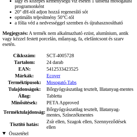
lágy és közepes keménységű víz esetén 1 tabletta mosogatási
programonként
20° dH-tól adjon hozzá regeneráló sót
optimális teljesítmény 50°C-tól
a fólia véd a nedvességgel szemben és újrahasznosítható
Megjegyzés:
A termék nem alkalmazható ezüst, alumínium, antik
vagy kézzel festett porcelán, műanyag, fa, elefántcsont és szarv
esetén.
Cikkszám:
SCT-4005728
Tartalom:
24 darab
EAN:
5412533423525
Márkák:
Ecover
Terméktípusok:
Mosogató-Tabs
Tulajdonságok:
Bőrgyógyászatilag tesztelt, Illatanyag-mentes
Állag:
Tabletta
Minősítések:
PETA Approved
Bőrgyógyászatilag tesztelt, Illatanyag-
Terméktulajdonság:
mentes, Színezékmentes
Zsír ellen, Szagok ellen, Szennyeződések
Tisztító hatás:
ellen
Összetétel