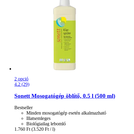
2 opció
4.2 (29)
Sonett
Mosogatógép öblítő, 0.5 l (500 ml)
Bestseller
Minden mosogatógép esetén alkalmazható
Illatsemleges
Biológiailag lebomló
1.760 Ft
(3.520 Ft / l)