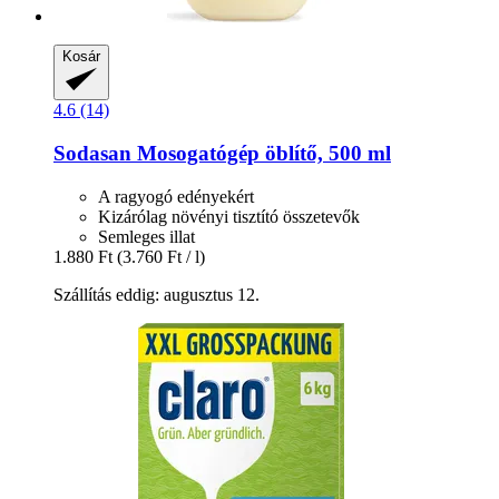
Kosár
4.6 (14)
Sodasan
Mosogatógép öblítő, 500 ml
A ragyogó edényekért
Kizárólag növényi tisztító összetevők
Semleges illat
1.880 Ft
(3.760 Ft / l)
Szállítás eddig: augusztus 12.