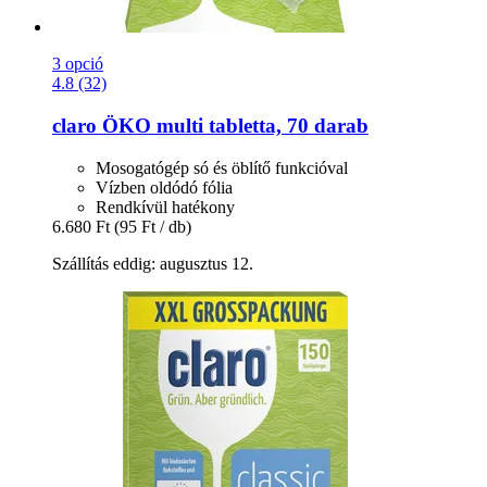
3 opció
4.8 (32)
claro
ÖKO multi tabletta, 70 darab
Mosogatógép só és öblítő funkcióval
Vízben oldódó fólia
Rendkívül hatékony
6.680 Ft
(95 Ft / db)
Szállítás eddig: augusztus 12.