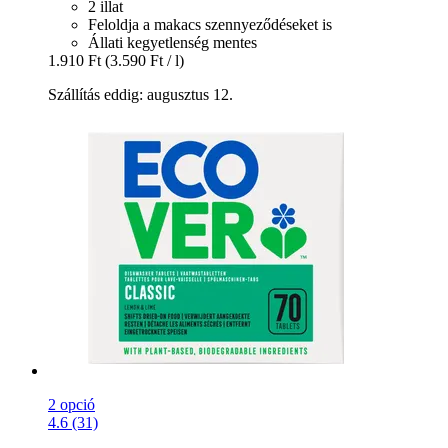
2 illat
Feloldja a makacs szennyeződéseket is
Állati kegyetlenség mentes
1.910 Ft
(3.590 Ft / l)
Szállítás eddig: augusztus 12.
2 opció
4.6 (31)