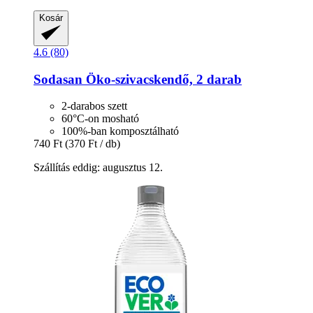
Kosár
4.6 (80)
Sodasan
Öko-​szivacskendő, 2 darab
2-darabos szett
60°C-on mosható
100%-ban komposztálható
740 Ft
(370 Ft / db)
Szállítás eddig: augusztus 12.