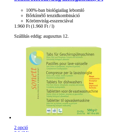
100%-ban biológiailag lebomló
Bőrkímélő tenzidkombináció
Körömvirág-esszenciával
1.960 Ft
(1.960 Ft / l)
Szállítás eddig: augusztus 12.
2 opció