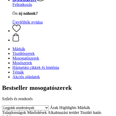
Feliratkozás
Ön
új nálunk?
Ügyfélfiók nyitása
Márkák
Tisztítószerek
Mosogatószerek
Mosószerek
Háztartási cikkek és higiénia
Témák
Akciós ajánlatok
Bestseller mosogatószerek
Szűrés és rendezés
Árak
Highlights
Márkák
Tulajdonságok
Minősítések
Alkalmazási terület
Tisztító hatás