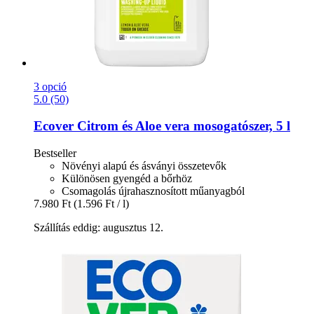
3 opció
5.0 (50)
Ecover
Citrom és Aloe vera mosogatószer, 5 l
Bestseller
Növényi alapú és ásványi összetevők
Különösen gyengéd a bőrhöz
Csomagolás újrahasznosított műanyagból
7.980 Ft
(1.596 Ft / l)
Szállítás eddig: augusztus 12.