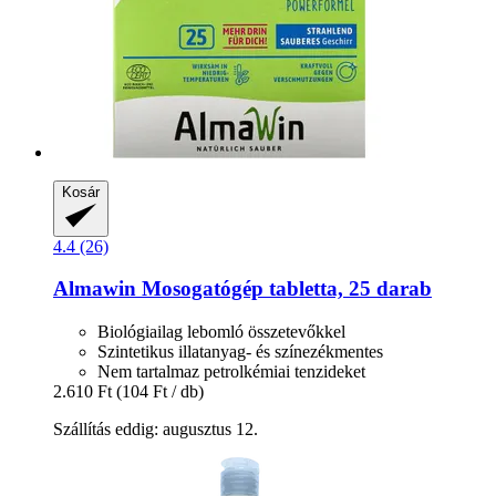
Kosár
4.4 (26)
Almawin
Mosogatógép tabletta, 25 darab
Biológiailag lebomló összetevőkkel
Szintetikus illatanyag- és színezékmentes
Nem tartalmaz petrolkémiai tenzideket
2.610 Ft
(104 Ft / db)
Szállítás eddig: augusztus 12.