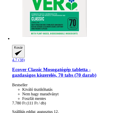
Kosár
4.7 (38)
Ecover
Classic Mosogatógép tabletta -​
gazdaságos kiszerelés, 70 tabs (70 darab)
Bestseller
Kiváló tisztítóhatás
Nem hagy maradványt
Foszfát mentes
7.780 Ft
(111 Ft / db)
Szállítás eddig: augusztus 12.