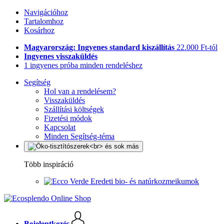
Navigációhoz
Tartalomhoz
Kosárhoz
Magyarország: Ingyenes standard kiszállítás
22.000 Ft-tól
Ingyenes visszaküldés
1 ingyenes próba minden rendeléshez
Segítség
Hol van a rendelésem?
Visszaküldés
Szállítási költségek
Fizetési módok
Kapcsolat
Minden Segítség-téma
Több inspiráció
Eredeti bio- és natúrkozmeikumok
Bejelentkezés