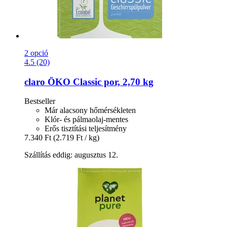
2 opció
4.5 (20)
claro
ÖKO Classic por, 2,70 kg
Bestseller
Már alacsony hőmérsékleten
Klór- és pálmaolaj-mentes
Erős tisztítási teljesítmény
7.340 Ft
(2.719 Ft / kg)
Szállítás eddig: augusztus 12.