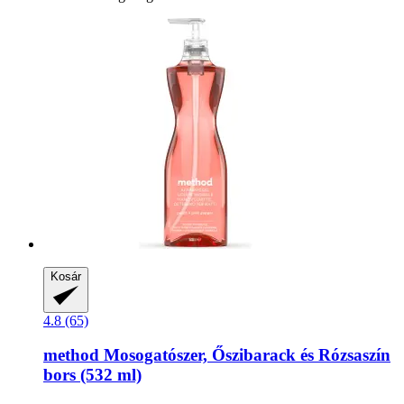
Kosár
4.8 (65)
method
Mosogatószer, Őszibarack és Rózsaszín
bors (532 ml)