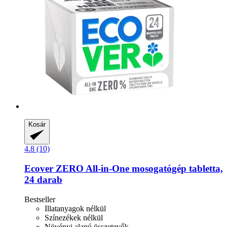
Kosár
4.8 (10)
Ecover
ZERO All-​in-​One mosogatógép tabletta,
24 darab
Bestseller
Illatanyagok nélkül
Színezékek nélkül
Növényi alapú összetevők