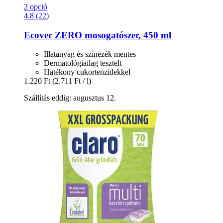
2 opció
4.8 (22)
Ecover
ZERO mosogatószer, 450 ml
Illatanyag és színezék mentes
Dermatológiailag tesztelt
Hatékony cukortenzidekkel
1.220 Ft
(2.711 Ft / l)
Szállítás eddig: augusztus 12.