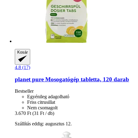
Kosár
4.8 (17)
planet pure
Mosogatógép tabletta, 120 darab
Bestseller
Egyénileg adagolható
Friss citrusillat
Nem csomagolt
3.670 Ft
(31 Ft / db)
Szállítás eddig: augusztus 12.