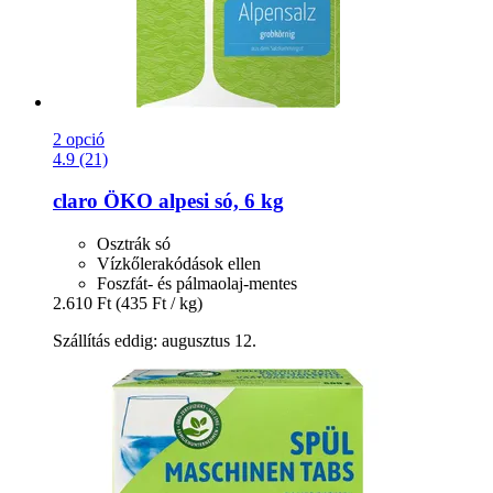
2 opció
4.9 (21)
claro
ÖKO alpesi só, 6 kg
Osztrák só
Vízkőlerakódások ellen
Foszfát- és pálmaolaj-mentes
2.610 Ft
(435 Ft / kg)
Szállítás eddig: augusztus 12.