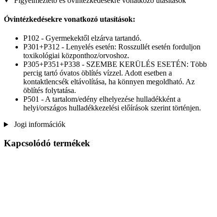
Figyelmeztető és óvintézkedésekre vonatkozó utasítások
Óvintézkedésekre vonatkozó utasítások:
P102 - Gyermekektől elzárva tartandó.
P301+P312 - Lenyelés esetén: Rosszullét esetén forduljon
toxikológiai központhoz/orvoshoz.
P305+P351+P338 - SZEMBE KERÜLÉS ESETÉN: Több
percig tartó óvatos öblítés vízzel. Adott esetben a
kontaktlencsék eltávolítása, ha könnyen megoldható. Az
öblítés folytatása.
P501 - A tartalom/edény elhelyezése hulladékként a
helyi/országos hulladékkezelési előírások szerint történjen.
Jogi információk
Kapcsolódó termékek