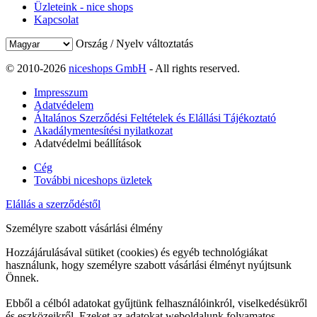
Üzleteink - nice shops
Kapcsolat
Ország / Nyelv változtatás
© 2010-2026
niceshops GmbH
- All rights reserved.
Impresszum
Adatvédelem
Általános Szerződési Feltételek és Elállási Tájékoztató
Akadálymentesítési nyilatkozat
Adatvédelmi beállítások
Cég
További niceshops üzletek
Elállás a szerződéstől
Személyre szabott vásárlási élmény
Hozzájárulásával sütiket (cookies) és egyéb technológiákat
használunk, hogy személyre szabott vásárlási élményt nyújtsunk
Önnek.
Ebből a célból adatokat gyűjtünk felhasználóinkról, viselkedésükről
és eszközeikről. Ezeket az adatokat weboldalunk folyamatos