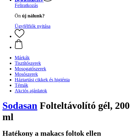
Feliratkozás
Ön
új nálunk?
Ügyfélfiók nyitása
Márkák
Tisztítószerek
Mosogatószerek
Mosószerek
Háztartási cikkek és higiénia
Témák
Akciós ajánlatok
Sodasan
Folteltávolító gél, 200
ml
Hatékony a makacs foltok ellen