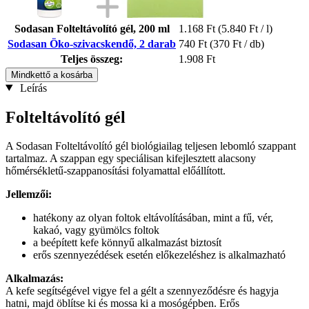
Sodasan Folteltávolító gél, 200 ml
1.168 Ft
(5.840 Ft / l)
Sodasan Öko-szivacskendő, 2 darab
740 Ft
(370 Ft / db)
Teljes összeg:
1.908 Ft
Mindkettő a kosárba
Leírás
Folteltávolító gél
A Sodasan Folteltávolító gél biológiailag teljesen lebomló szappant
tartalmaz. A szappan egy speciálisan kifejlesztett alacsony
hőmérsékletű-szappanosítási folyamattal előállított.
Jellemzői:
hatékony az olyan foltok eltávolításában, mint a fű, vér,
kakaó, vagy gyümölcs foltok
a beépített kefe könnyű alkalmazást biztosít
erős szennyezédések esetén előkezeléshez is alkalmazható
Alkalmazás:
A kefe segítségével vigye fel a gélt a szennyeződésre és hagyja
hatni, majd öblítse ki és mossa ki a mosógépben. Erős