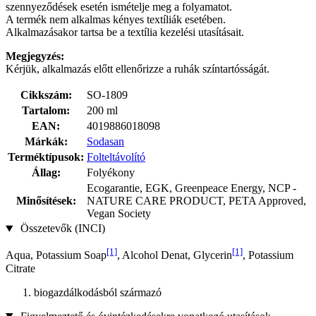
szennyeződések esetén ismételje meg a folyamatot.
A termék nem alkalmas kényes textíliák esetében.
Alkalmazásakor tartsa be a textília kezelési utasításait.
Megjegyzés:
Kérjük, alkalmazás előtt ellenőrizze a ruhák színtartósságát.
Cikkszám:
SO-1809
Tartalom:
200 ml
EAN:
4019886018098
Márkák:
Sodasan
Terméktípusok:
Folteltávolító
Állag:
Folyékony
Ecogarantie, EGK, Greenpeace Energy, NCP -
Minősítések:
NATURE CARE PRODUCT, PETA Approved,
Vegan Society
Összetevők (INCI)
[1]
[1]
Aqua, Potassium Soap
, Alcohol Denat, Glycerin
, Potassium
Citrate
biogazdálkodásból származó