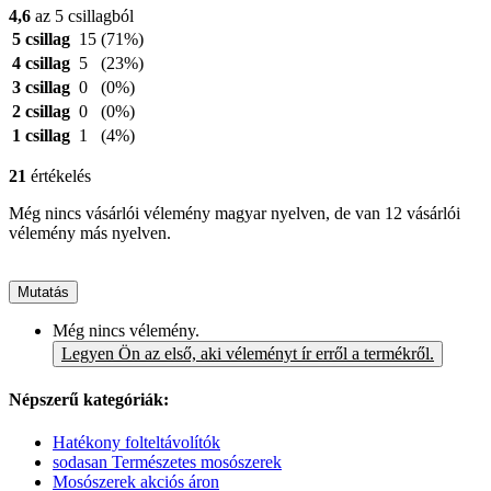
4,6
az 5 csillagból
5 csillag
15
(71%)
4 csillag
5
(23%)
3 csillag
0
(0%)
2 csillag
0
(0%)
1 csillag
1
(4%)
21
értékelés
Még nincs vásárlói vélemény magyar nyelven, de van 12 vásárlói
vélemény más nyelven.
Mutatás
Még nincs vélemény.
Legyen Ön az első, aki véleményt ír erről a termékről.
Népszerű kategóriák:
Hatékony folteltávolítók
sodasan Természetes mosószerek
Mosószerek akciós áron