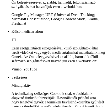
Ön beleegyezésével az alábbi, harmadik féltől származó
szolgáltatásokat használjuk ezen a weboldalon:
Google Tag Manager, UET (Universal Event Tracking)
Microsoft Consent Mode, Google Consent Mode, Klarna,
Freshchat
Külső médiatartalom
Ezen szolgáltatások elfogadásával külső szolgáltatók által
tárolt videókat vagy egyéb médiatartalmakat mutathatunk meg
Önnek. Az Ön beleegyezésével az alábbi, harmadik féltől
származó szolgáltatásokat használjuk ezen a weboldalon:
Vimeo, YouTube
Szükséges
Mindig aktív
A technikailag szükséges Cookie-k csak weboldalunk
alapvető funkcióit biztosítják. Használhatók például arra,
hogy lehetővé tegyék a termékek bevásárlókosarába gyűjtését
vagy az ügyfélfiókba való bejelentkezést. Ez azt jelenti, hogy