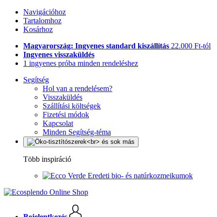
Navigációhoz
Tartalomhoz
Kosárhoz
Magyarország: Ingyenes standard kiszállítás
22.000 Ft-tól
Ingyenes visszaküldés
1 ingyenes próba minden rendeléshez
Segítség
Hol van a rendelésem?
Visszaküldés
Szállítási költségek
Fizetési módok
Kapcsolat
Minden Segítség-téma
Több inspiráció
Eredeti bio- és natúrkozmeikumok
Bejelentkezés