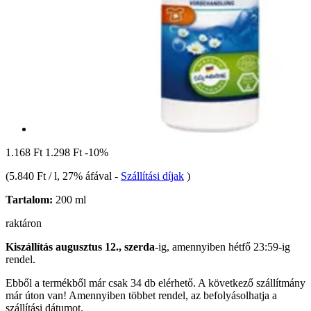
1.168 Ft
1.298 Ft
-10%
(
5.840 Ft / l
, 27% áfával
-
Szállítási díjak
)
Tartalom:
200 ml
raktáron
Kiszállítás augusztus 12., szerda
-ig, amennyiben
hétfő 23:59-ig
rendel.
Ebből a termékből már csak 34 db elérhető. A következő szállítmány
már úton van! Amennyiben többet rendel, az befolyásolhatja a
szállítási dátumot.