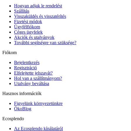
Hogyan adjak le rendelést
Szállítás
Visszaküldés és visszatérítés
Fizetési módok
Ügyfélfiókom
Céges ügyfelek
Akciók és utalványok
További segítségre van szüksége?
Fiókom
Bejelentkezés
Regisztráció
Elfelejtette jelszavát?
Hol van a szállítmányom?
Utalvány beváltása
Hasznos információk
Figyelünk környezetünkre
ÖkoBlog
Ecosplendo
Az Ecosplendo kínálatáról