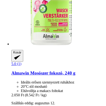
Kosár
5.0 (1)
Almawin
Mosószer fokozó, 240 g
Ideális erősen szennyezett ruhákhoz
20°C-tól mosható
Eltávolítja a makacs foltokat
2.050 Ft
(8.542 Ft / kg)
Szállítás eddig: augusztus 12.