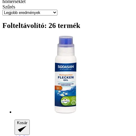
hőmérséklet
Szűrés
Folteltávolító: 26 termék
Kosár