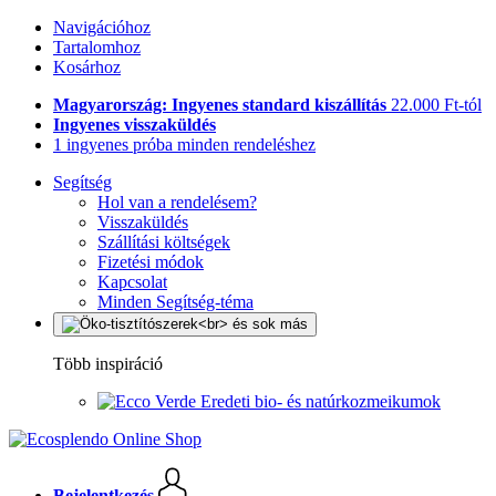
Navigációhoz
Tartalomhoz
Kosárhoz
Magyarország: Ingyenes standard kiszállítás
22.000 Ft-tól
Ingyenes visszaküldés
1 ingyenes próba minden rendeléshez
Segítség
Hol van a rendelésem?
Visszaküldés
Szállítási költségek
Fizetési módok
Kapcsolat
Minden Segítség-téma
Több inspiráció
Eredeti bio- és natúrkozmeikumok
Bejelentkezés