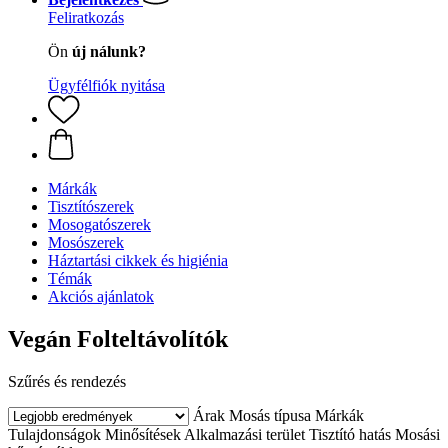
Feliratkozás
Ön
új nálunk?
Ügyfélfiók nyitása
Márkák
Tisztítószerek
Mosogatószerek
Mosószerek
Háztartási cikkek és higiénia
Témák
Akciós ajánlatok
Vegán Folteltávolítók
Szűrés és rendezés
Árak
Mosás típusa
Márkák
Tulajdonságok
Minősítések
Alkalmazási terület
Tisztító hatás
Mosási