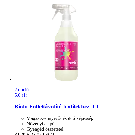
2 opció
5.0 (1)
Biolu
Folteltávolító textilekhez, 1 l
Magas szennyeződésoldó képesség
Növényi alapú
Gyengéd összetétel
3.020 Ft
(3.020 Ft / l)