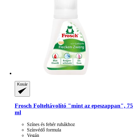
Kosár
Frosch
Folteltávolító "mint az epeszappan", 75
ml
Színes és fehér ruhákhoz
Színvédő formula
Vegán