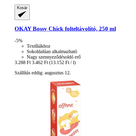
Kosár
OKAY
Bossy Chick folteltávolító, 250 ml
-5%
Textíliákhoz
Sokoldalúan alkalmazható
Nagy szennyeződésoldó erő
3.288 Ft
3.462 Ft
(13.152 Ft / l)
Szállítás eddig: augusztus 12.