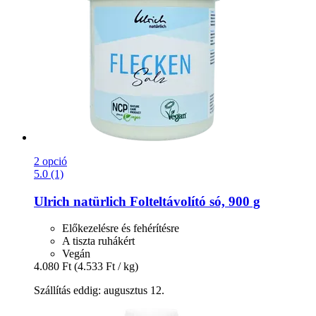
2 opció
5.0 (1)
Ulrich natürlich
Folteltávolító só, 900 g
Előkezelésre és fehérítésre
A tiszta ruhákért
Vegán
4.080 Ft
(4.533 Ft / kg)
Szállítás eddig: augusztus 12.