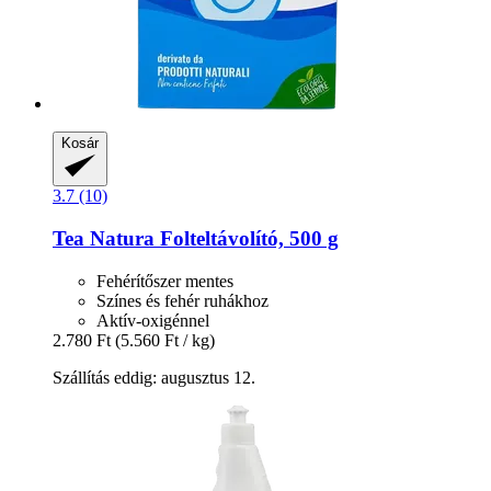
Kosár
3.7 (10)
Tea Natura
Folteltávolító, 500 g
Fehérítőszer mentes
Színes és fehér ruhákhoz
Aktív-oxigénnel
2.780 Ft
(5.560 Ft / kg)
Szállítás eddig: augusztus 12.