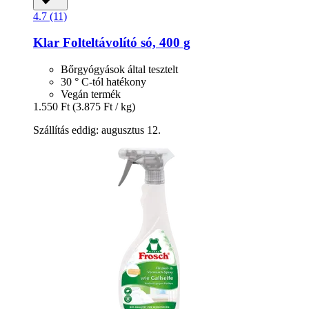
4.7 (11)
Klar
Folteltávolító só, 400 g
Bőrgyógyások által tesztelt
30 ° C-tól hatékony
Vegán termék
1.550 Ft
(3.875 Ft / kg)
Szállítás eddig: augusztus 12.