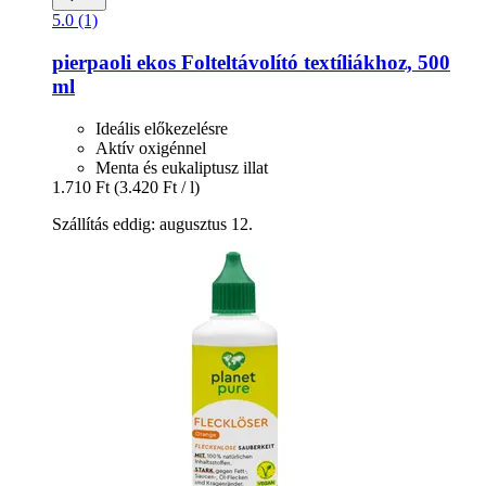
5.0 (1)
pierpaoli ekos
Folteltávolító textíliákhoz, 500
ml
Ideális előkezelésre
Aktív oxigénnel
Menta és eukaliptusz illat
1.710 Ft
(3.420 Ft / l)
Szállítás eddig: augusztus 12.