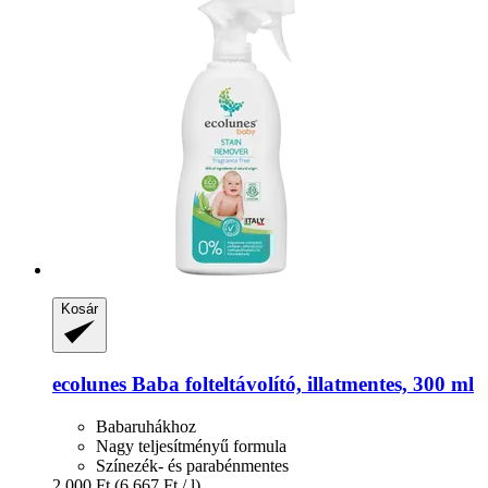
Kosár
ecolunes
Baba folteltávolító, illatmentes, 300 ml
Babaruhákhoz
Nagy teljesítményű formula
Színezék- és parabénmentes
2.000 Ft
(6.667 Ft / l)