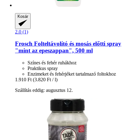
Kosár
2.0 (1)
Frosch
Folteltávolító és mosás előtti spray
"mint az epeszappan", 500 ml
Színes és fehér ruhákhoz
Praktikus spray
Enzimeket és fehérjéket tartalmazó foltokhoz
1.910 Ft
(3.820 Ft / l)
Szállítás eddig: augusztus 12.