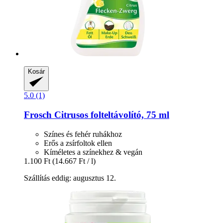
Kosár
5.0 (1)
Frosch
Citrusos folteltávolító, 75 ml
Színes és fehér ruhákhoz
Erős a zsírfoltok ellen
Kíméletes a színekhez & vegán
1.100 Ft
(14.667 Ft / l)
Szállítás eddig: augusztus 12.