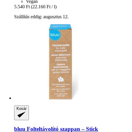
Vegán
5.540 Ft
(22.160 Ft / l)
Szállítás eddig: augusztus 12.
Kosár
bluu
Folteltávolító szappan – Stick