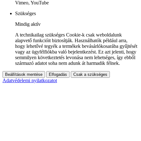
Vimeo, YouTube
Szükséges
Mindig aktív
A technikailag szükséges Cookie-k csak weboldalunk
alapvető funkcióit biztosítják. Használhatók például arra,
hogy lehetővé tegyék a termékek bevásárlókosarába gyűjtését
vagy az ügyfélfiókba való bejelentkezést. Ez azt jelenti, hogy
semmilyen következtetés levonása nem lehetséges, így ebből
származó adatot soha nem adunk át harmadik félnek.
Beállítások mentése
Elfogadás
Csak a szükséges
Adatvédelemi nyilatkozatot