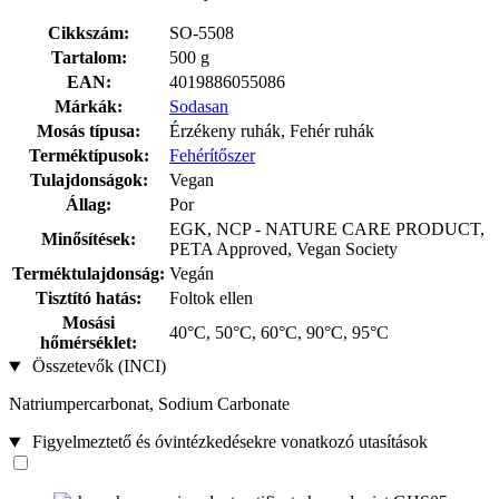
Cikkszám:
SO-5508
Tartalom:
500 g
EAN:
4019886055086
Márkák:
Sodasan
Mosás típusa:
Érzékeny ruhák, Fehér ruhák
Terméktípusok:
Fehérítőszer
Tulajdonságok:
Vegan
Állag:
Por
EGK, NCP - NATURE CARE PRODUCT,
Minősítések:
PETA Approved, Vegan Society
Terméktulajdonság:
Vegán
Tisztító hatás:
Foltok ellen
Mosási
40°C, 50°C, 60°C, 90°C, 95°C
hőmérséklet:
Összetevők (INCI)
Natriumpercarbonat, Sodium Carbonate
Figyelmeztető és óvintézkedésekre vonatkozó utasítások