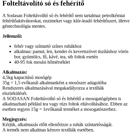
Folteltávolító só és fehérítő
A Sodasan Folteltávolító só és fehérítő nem tartalmaz petrolkémiai
fehérítőaktivátorokat, enzimeket vagy klór-leadó fehérítőszert, illetve
géntechnológia mentes.
Jellemzői:
fehér vagy színtartó színes ruhákhoz
alkalmas: pamut, len, kender és kevertszövet tiszításhoz vörös
bor, gyümölcs, fű, kávé, tea, stb foltok esetén
40-95 fok mosási hőmérséklet
Alkalmazás:
4,5kg kapacitású mosógép
35g = 1,5 evőkanál alkalmanként a mosószer adagolóba
Rendszeres alkalmazásával megakadályozza a textíliák
elszürkülését.
A SODASAN Folteltávolító só és fehérítő a mosogatógépben is
alkalmazható például tea vagy rúzs foltok eltávolításához. Ebben az
esetben tegyen 15g = 1evőkanál terméket a mosogatószerhez.
Megjegyzés:
Kérjük, alkalmazás előtt ellenőrizze a ruhák színtartósságát.
A termék nem alkalmas kényes textíliák esetében.