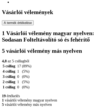
Vásárlói vélemények
A termék értékelése
1 Vásárlói vélemény magyar nyelven:
Sodasan Folteltávolító só és fehérítő
5 vásárlói vélemény más nyelven
4,8
az 5 csillagból
5 csillag
17
(89%)
4 csillag
1
(5%)
3 csillag
0
(0%)
2 csillag
1
(5%)
1 csillag
0
(0%)
19
értékelés
1
vásárlói vélemény magyar nyelven
5
vásárlói vélemény más nyelven