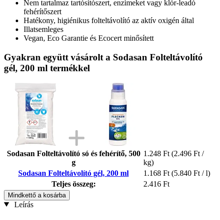
Nem tartalmaz tartósítószert, enzimeket vagy klór-leadó
fehérítőszert
Hatékony, higiénikus folteltávolító az aktív oxigén által
Illatsemleges
Vegan, Eco Garantie és Ecocert minősített
Gyakran együtt vásárolt a Sodasan Folteltávolító
gél, 200 ml termékkel
Sodasan Folteltávolító só és fehérítő, 500
1.248 Ft
(2.496 Ft /
g
kg)
Sodasan Folteltávolító gél, 200 ml
1.168 Ft
(5.840 Ft / l)
Teljes összeg:
2.416 Ft
Mindkettő a kosárba
Leírás