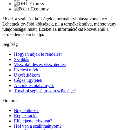
*Ezek a szállítási költségek a normál szállításra vonatkoznak.
Lehetnek további költségek, pl. a termékek súlya, mérete vagy
tulajdonságai miatt. Ezeket az információkat közvetlenül a
termékleírásban találja.
Segítség
Hogyan adjak le rendelést
Szállítás
Visszaküldés és visszatérítés
Fizetési módok
Ügyfélfiókom
Céges ügyfelek
Akciók és utalványok
További segítségre van szüksége?
Fiókom
Bejelentkezés
Regisztráció
Elfelejtette jelszavát?
Hol van a szállítmányom?