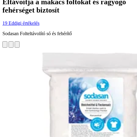
Eltávoítja a makacs foltokat és ragyogó
fehérséget biztosít
19 Eddigi értékelés
Sodasan Folteltávolító só és fehérítő