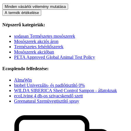
Minden vásárlói vélemény mutatása
A termék értékelése
Népszerű kategóriák:
sodasan Természetes mosószerek
Mosószerek akciós áron
Természetes fehérítőszerek
Mosószerek akcióban
PETA Approved Global Animal Test Policy
Ecosplendo felfedezése:
AlmaWin
biobel Univerzális- és padlótisztító 0%
WILDA SIBERICA Shed Control Sampon - állatoknak
ecoLiving 4 db-os szivacskendő szett
Greenatural Szemüvegtisztító spray