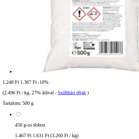
1.248 Ft
1.387 Ft
-10%
(
2.496 Ft / kg
, 27% áfával
-
Szállítási díjak
)
Tartalom:
500 g
450 g-os doboz
1.467 Ft
1.631 Ft
(3.260 Ft / kg)