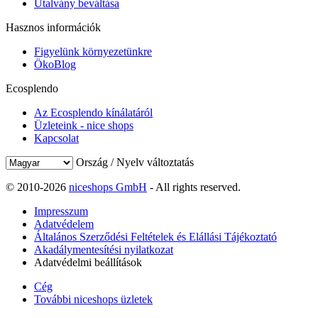
Utalvány beváltása
Hasznos információk
Figyelünk környezetünkre
ÖkoBlog
Ecosplendo
Az Ecosplendo kínálatáról
Üzleteink - nice shops
Kapcsolat
Ország / Nyelv változtatás
© 2010-2026
niceshops GmbH
- All rights reserved.
Impresszum
Adatvédelem
Általános Szerződési Feltételek és Elállási Tájékoztató
Akadálymentesítési nyilatkozat
Adatvédelmi beállítások
Cég
További niceshops üzletek