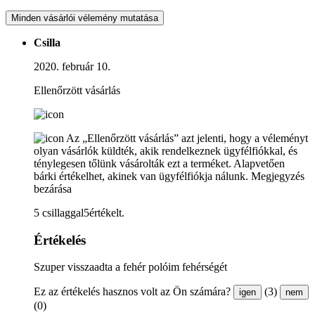
Minden vásárlói vélemény mutatása
Csilla
2020. február 10.
Ellenőrzött vásárlás
Az „Ellenőrzött vásárlás” azt jelenti, hogy a véleményt
olyan vásárlók küldték, akik rendelkeznek ügyfélfiókkal, és
ténylegesen tőlünk vásárolták ezt a terméket. Alapvetően
bárki értékelhet, akinek van ügyfélfiókja nálunk.
Megjegyzés
bezárása
5 csillaggal5értékelt.
Értékelés
Szuper visszaadta a fehér polóim fehérségét
Ez az értékelés hasznos volt az Ön számára?
(3)
igen
nem
(0)