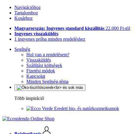
Navigációhoz
Tartalomhoz
Kosárhoz
Magyarország: Ingyenes standard kiszállítás
22.000 Ft-tól
Ingyenes visszaküldés
1 ingyenes próba minden rendeléshez
Segítség
Hol van a rendelésem?
Visszaküldés
Szállítási költségek
Fizetési módok
Kapcsolat
Minden Segítség-téma
Több inspiráció
Eredeti bio- és natúrkozmeikumok
Bejelentkezés