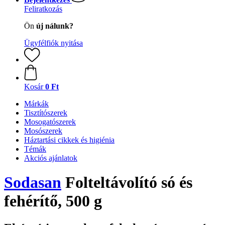
Feliratkozás
Ön
új nálunk?
Ügyfélfiók nyitása
Kosár
0 Ft
Márkák
Tisztítószerek
Mosogatószerek
Mosószerek
Háztartási cikkek és higiénia
Témák
Akciós ajánlatok
Sodasan
Folteltávolító só és
fehérítő, 500 g