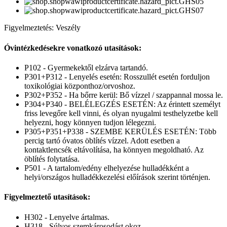
Figyelmeztetés: Veszély
Óvintézkedésekre vonatkozó utasítások:
P102 - Gyermekektől elzárva tartandó.
P301+P312 - Lenyelés esetén: Rosszullét esetén forduljon
toxikológiai központhoz/orvoshoz.
P302+P352 - Ha bőrre kerül: Bő vízzel / szappannal mossa le.
P304+P340 - BELÉLEGZÉS ESETÉN: Az érintett személyt
friss levegőre kell vinni, és olyan nyugalmi testhelyzetbe kell
helyezni, hogy könnyen tudjon lélegezni.
P305+P351+P338 - SZEMBE KERÜLÉS ESETÉN: Több
percig tartó óvatos öblítés vízzel. Adott esetben a
kontaktlencsék eltávolítása, ha könnyen megoldható. Az
öblítés folytatása.
P501 - A tartalom/edény elhelyezése hulladékként a
helyi/országos hulladékkezelési előírások szerint történjen.
Figyelmeztető utasítások:
H302 - Lenyelve ártalmas.
H318 - Súlyos szemkárosodást okoz.