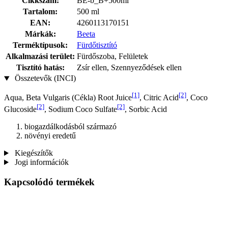
Cikkszám:
BE-b_B+500ml
Tartalom:
500 ml
EAN:
4260113170151
Márkák:
Beeta
Terméktípusok:
Fürdőtisztító
Alkalmazási terület:
Fürdőszoba, Felületek
Tisztító hatás:
Zsír ellen, Szennyeződések ellen
Összetevők (INCI)
[1]
[2]
Aqua, Beta Vulgaris (Cékla) Root Juice
, Citric Acid
, Coco
[2]
[2]
Glucoside
, Sodium Coco­ Sulfate
, Sorbic Acid
biogazdálkodásból származó
növényi eredetű
Kiegészítők
Jogi információk
Kapcsolódó termékek