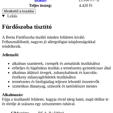
Teljes összeg:
4.420 Ft
Mindkettő a kosárba
Leírás
Fürdőszoba tisztító
A Beeta Fürdőszoba tisztító minden felületen kiváló.
Felhasználóbarát, nagyon jó allergológiai tulajdonságokkal
rendelkezik.
Jellemzői:
alkalmas szaniterek, csempék és armatúrák tisztításához
erőteljes és higiénikus tisztítás a természetes gyümölcssav által
alkalmas átlátszó üvegek, zuhanykabinok és karcolás-
érzékeny műanyagfelületek tisztításához
természetes és biológiailag teljesen lebomló összetevők
szintetikus illatanyag, színezék és tartósítószer mentes
Alkalmazás:
Fújja a tisztítandó felületre, hagyja rövid ideig hatni, majd öblítse le
és törölje át szárazra egy szöszmentes ruhával.