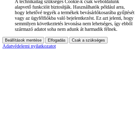
A technikailag szükséges Cookie-k csak weboldalunk
alapvető funkcióit biztosítják. Használhatók például arra,
hogy lehetővé tegyék a termékek bevásárlókosarába gyűjtését
vagy az ügyfélfiókba való bejelentkezést. Ez azt jelenti, hogy
semmilyen következtetés levonása nem lehetséges, így ebből
származó adatot soha nem adunk át harmadik félnek.
Beállítások mentése
Elfogadás
Csak a szükséges
Adatvédelemi nyilatkozatot