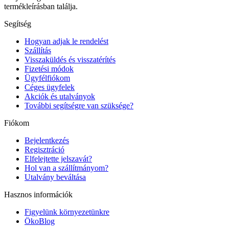
termékleírásban találja.
Segítség
Hogyan adjak le rendelést
Szállítás
Visszaküldés és visszatérítés
Fizetési módok
Ügyfélfiókom
Céges ügyfelek
Akciók és utalványok
További segítségre van szüksége?
Fiókom
Bejelentkezés
Regisztráció
Elfelejtette jelszavát?
Hol van a szállítmányom?
Utalvány beváltása
Hasznos információk
Figyelünk környezetünkre
ÖkoBlog