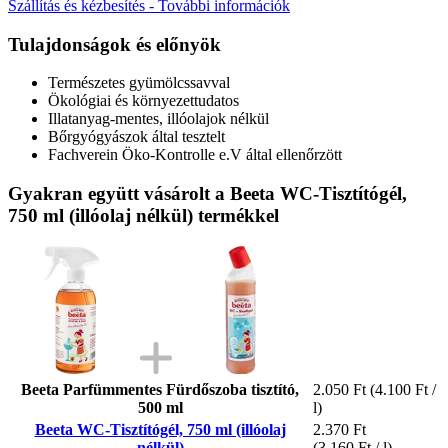
Szállítás és kézbesítés - További információk
Tulajdonságok és előnyök
Természetes gyümölcssavval
Ökológiai és környezettudatos
Illatanyag-mentes, illóolajok nélkül
Bőrgyógyászok által tesztelt
Fachverein Öko-Kontrolle e.V által ellenőrzött
Gyakran együtt vásárolt a Beeta WC-Tisztítógél,
750 ml (illóolaj nélkül) termékkel
Beeta Parfümmentes Fürdőszoba tisztító,
2.050 Ft
(4.100 Ft /
500 ml
l)
Beeta WC-Tisztítógél, 750 ml (illóolaj
2.370 Ft
nélkül)
(3.160 Ft / l)