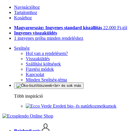
Navigációhoz
Tartalomhoz
Kosárhoz
Magyarország: Ingyenes standard kiszállítás
22.000 Ft-tól
Ingyenes visszaküldés
1 ingyenes próba minden rendeléshez
Segítség
Hol van a rendelésem?
Visszaküldés
Szállítási költségek
Fizetési módok
Kapcsolat
Minden Segítség-téma
Több inspiráció
Eredeti bio- és natúrkozmeikumok
Bejelentkezés