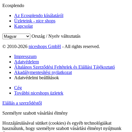
Ecosplendo
Az Ecosplendo kínálatáról
Üzleteink - nice shops
Kapcsolat
Ország / Nyelv változtatás
© 2010-2026
niceshops GmbH
- All rights reserved.
Impresszum
Adatvédelem
Általános Szerződési Feltételek és Elállási Tájékoztató
Akadálymentesítési nyilatkozat
Adatvédelmi beállítások
Cég
További niceshops üzletek
Elállás a szerződéstől
Személyre szabott vásárlási élmény
Hozzájárulásával sütiket (cookies) és egyéb technológiákat
használunk, hogy személyre szabott vásárlási élményt nyújtsunk