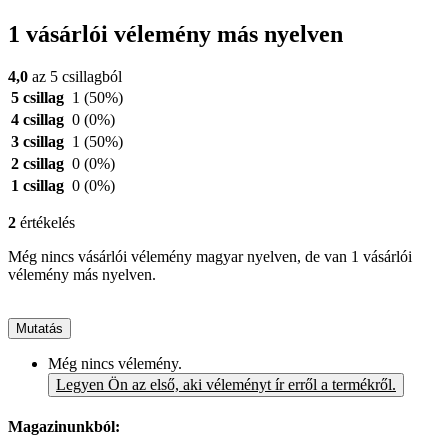
1 vásárlói vélemény más nyelven
4,0
az 5 csillagból
5 csillag
1
(50%)
4 csillag
0
(0%)
3 csillag
1
(50%)
2 csillag
0
(0%)
1 csillag
0
(0%)
2
értékelés
Még nincs vásárlói vélemény magyar nyelven, de van 1 vásárlói
vélemény más nyelven.
Mutatás
Még nincs vélemény.
Legyen Ön az első, aki véleményt ír erről a termékről.
Magazinunkból: