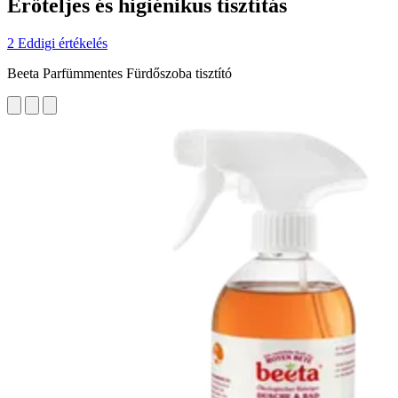
Erőteljes és higiénikus tisztítás
2 Eddigi értékelés
Beeta Parfümmentes Fürdőszoba tisztító