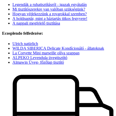
Legendák a ruhatisztításról - igazak egyátalán
Mi tisztítószerekre van valóban szükségünk?
Hogyan védekezzünk a rovarokkal szemben?
A holdnaptár, mint a háztartás titkos fegyvere!
A nappali megfelelő tisztítása
Ecosplendo felfedezése:
Ulrich natürlich
WILDA SIBERICA Delicate Kondícionáló - állatoknak
La Corvette Mini marseille olíva szappan
ALPEKO Levendula üvegtisztító
Almawin Üveg- főzőlap tisztító