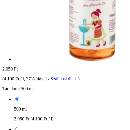
2.050 Ft
(
4.100 Ft / l
, 27% áfával
-
Szállítási díjak
)
Tartalom:
500 ml
500 ml
2.050 Ft
(4.100 Ft / l)