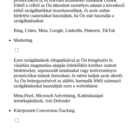
promóciókról is, és releváns termékeket mutatunk Önnek.
Ebből a célból az Ön titkosított személyes adatait a következő
külső szolgáltatókkal összehasonlítjuk, és azok online
hirdetési csatornáikat használjuk, ha Ön már használja a
szolgáltatásaikat:
Bing, Criteo, Meta, Google, LinkedIn, Pinterest, TikTok
Marketing
Ezen szolgáltatások elfogadásával az Ön böngészési és
vásárlási magatartása alapján érdeklődési köréhez szabott
hirdetéseket, szponzorált tartalmakat vagy kedvezményes
promóciókat tudunk biztosítani, és mérni tudjuk azok sikerét.
Az Ön beleegyezésével az alábbi, harmadik féltől származó
szolgáltatásokat használjuk ezen a weboldalon:
Meta-Pixel, Microsoft Advertising, Kattintásalapú
termékajánlások, Ads Defender
Kiterjesztett Conversion-Tracking