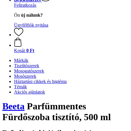
Feliratkozás
Ön
új nálunk?
Ügyfélfiók nyitása
Kosár
0 Ft
Márkák
Tisztítószerek
Mosogatószerek
Mosószerek
Háztartási cikkek és higiénia
Témák
Akciós ajánlatok
Beeta
Parfümmentes
Fürdőszoba tisztító, 500 ml