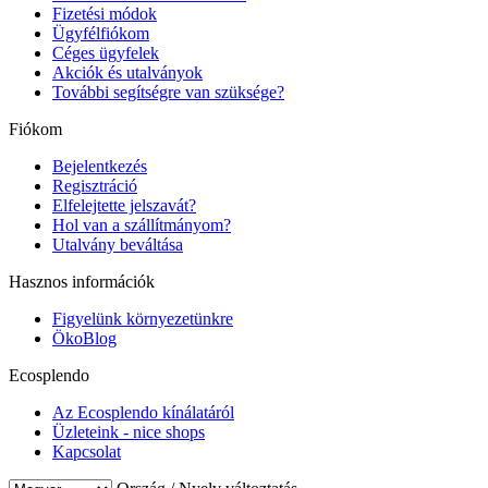
Fizetési módok
Ügyfélfiókom
Céges ügyfelek
Akciók és utalványok
További segítségre van szüksége?
Fiókom
Bejelentkezés
Regisztráció
Elfelejtette jelszavát?
Hol van a szállítmányom?
Utalvány beváltása
Hasznos információk
Figyelünk környezetünkre
ÖkoBlog
Ecosplendo
Az Ecosplendo kínálatáról
Üzleteink - nice shops
Kapcsolat