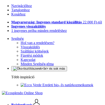
Navigációhoz
Tartalomhoz
Kosárhoz
Magyarország: Ingyenes standard kiszállítás
22.000 Ft-tól
Ingyenes visszaküldés
1 ingyenes próba minden rendeléshez
Segítség
Hol van a rendelésem?
Visszaküldés
Szállítási költségek
Fizetési módok
Kapcsolat
Minden Segítség-téma
Több inspiráció
Eredeti bio- és natúrkozmeikumok
Bejelentkezés