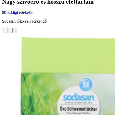
Nagy szívóerő és hosszú élettartam
80 Eddigi értékelés
Sodasan Öko-szivacskendő