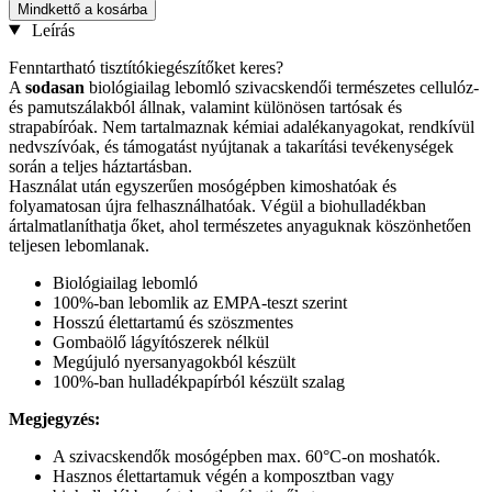
Mindkettő a kosárba
Leírás
Fenntartható tisztítókiegészítőket keres?
A
sodasan
biológiailag lebomló szivacskendői természetes cellulóz-
és pamutszálakból állnak, valamint különösen tartósak és
strapabíróak. Nem tartalmaznak kémiai adalékanyagokat, rendkívül
nedvszívóak, és támogatást nyújtanak a takarítási tevékenységek
során a teljes háztartásban.
Használat után egyszerűen mosógépben kimoshatóak és
folyamatosan újra felhasználhatóak. Végül a biohulladékban
ártalmatlaníthatja őket, ahol természetes anyaguknak köszönhetően
teljesen lebomlanak.
Biológiailag lebomló
100%-ban lebomlik az EMPA-teszt szerint
Hosszú élettartamú és szöszmentes
Gombaölő lágyítószerek nélkül
Megújuló nyersanyagokból készült
100%-ban hulladékpapírból készült szalag
Megjegyzés:
A szivacskendők mosógépben max. 60°C-on moshatók.
Hasznos élettartamuk végén a komposztban vagy