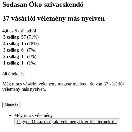
Sodasan Öko-szivacskendő
37 vásárlói vélemény más nyelven
4,6
az 5 csillagból
5 csillag
57
(71%)
4 csillag
15
(18%)
3 csillag
6
(7%)
2 csillag
1
(1%)
1 csillag
1
(1%)
80
értékelés
Még nincs vásárlói vélemény magyar nyelven, de van 37 vásárlói
vélemény más nyelven.
Mutatás
Még nincs vélemény.
Legyen Ön az első, aki véleményt ír erről a termékről.