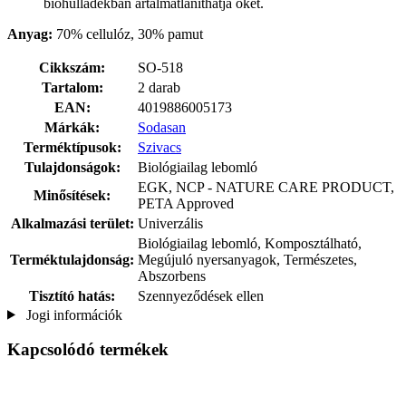
biohulladékban ártalmatlaníthatja őket.
Anyag:
70% cellulóz, 30% pamut
Cikkszám:
SO-518
Tartalom:
2 darab
EAN:
4019886005173
Márkák:
Sodasan
Terméktípusok:
Szivacs
Tulajdonságok:
Biológiailag lebomló
EGK, NCP - NATURE CARE PRODUCT,
Minősítések:
PETA Approved
Alkalmazási terület:
Univerzális
Biológiailag lebomló, Komposztálható,
Terméktulajdonság:
Megújuló nyersanyagok, Természetes,
Abszorbens
Tisztító hatás:
Szennyeződések ellen
Jogi információk
Kapcsolódó termékek