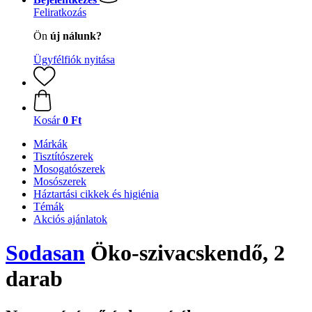
Feliratkozás
Ön
új nálunk?
Ügyfélfiók nyitása
Kosár
0 Ft
Márkák
Tisztítószerek
Mosogatószerek
Mosószerek
Háztartási cikkek és higiénia
Témák
Akciós ajánlatok
Sodasan
Öko-szivacskendő, 2
darab