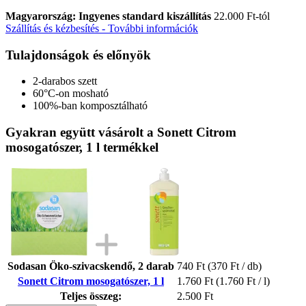
Magyarország: Ingyenes standard kiszállítás
22.000 Ft-tól
Szállítás és kézbesítés - További információk
Tulajdonságok és előnyök
2-darabos szett
60°C-on mosható
100%-ban komposztálható
Gyakran együtt vásárolt a Sonett Citrom
mosogatószer, 1 l termékkel
Sodasan Öko-szivacskendő, 2 darab
740 Ft
(370 Ft / db)
Sonett Citrom mosogatószer, 1 l
1.760 Ft
(1.760 Ft / l)
Teljes összeg:
2.500 Ft