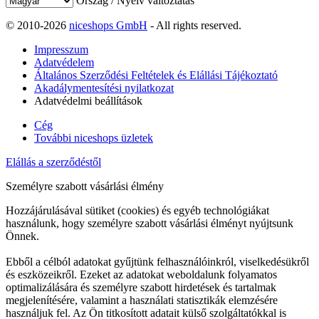
Ország / Nyelv változtatás
© 2010-2026
niceshops GmbH
- All rights reserved.
Impresszum
Adatvédelem
Általános Szerződési Feltételek és Elállási Tájékoztató
Akadálymentesítési nyilatkozat
Adatvédelmi beállítások
Cég
További niceshops üzletek
Elállás a szerződéstől
Személyre szabott vásárlási élmény
Hozzájárulásával sütiket (cookies) és egyéb technológiákat
használunk, hogy személyre szabott vásárlási élményt nyújtsunk
Önnek.
Ebből a célból adatokat gyűjtünk felhasználóinkról, viselkedésükről
és eszközeikről. Ezeket az adatokat weboldalunk folyamatos
optimalizálására és személyre szabott hirdetések és tartalmak
megjelenítésére, valamint a használati statisztikák elemzésére
használjuk fel. Az Ön titkosított adatait külső szolgáltatókkal is