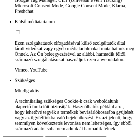
Google Tag Manager, UET (Universal Event Tracking)
Microsoft Consent Mode, Google Consent Mode, Klarna,
Freshchat
Külső médiatartalom
Ezen szolgáltatások elfogadásával külső szolgáltatók által
tárolt videókat vagy egyéb médiatartalmakat mutathatunk meg
Önnek. Az Ön beleegyezésével az alábbi, harmadik féltől
származó szolgáltatásokat használjuk ezen a weboldalon:
Vimeo, YouTube
Szükséges
Mindig aktív
A technikailag szükséges Cookie-k csak weboldalunk
alapvető funkcióit biztosítják. Használhatók például arra,
hogy lehetővé tegyék a termékek bevásárlókosarába gyűjtését
vagy az ügyfélfiókba való bejelentkezést. Ez azt jelenti, hogy
semmilyen következtetés levonása nem lehetséges, így ebből
származó adatot soha nem adunk át harmadik félnek.