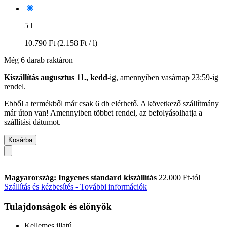
5 l
10.790 Ft
(2.158 Ft / l)
Még 6 darab raktáron
Kiszállítás augusztus 11., kedd
-ig, amennyiben
vasárnap 23:59-ig
rendel.
Ebből a termékből már csak 6 db elérhető. A következő szállítmány
már úton van! Amennyiben többet rendel, az befolyásolhatja a
szállítási dátumot.
Kosárba
Magyarország: Ingyenes standard kiszállítás
22.000 Ft-tól
Szállítás és kézbesítés - További információk
Tulajdonságok és előnyök
Kellemes illatú