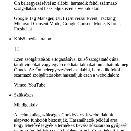
Ön beleegyezésével az alábbi, harmadik féltől származó
szolgáltatásokat használjuk ezen a weboldalon:
Google Tag Manager, UET (Universal Event Tracking)
Microsoft Consent Mode, Google Consent Mode, Klarna,
Freshchat
Külső médiatartalom
Ezen szolgáltatások elfogadásával külső szolgáltatók által
tárolt videókat vagy egyéb médiatartalmakat mutathatunk meg
Önnek. Az Ön beleegyezésével az alábbi, harmadik féltől
származó szolgáltatásokat használjuk ezen a weboldalon:
Vimeo, YouTube
Szükséges
Mindig aktív
A technikailag szükséges Cookie-k csak weboldalunk
alapvető funkcióit biztosítják. Használhatók például arra,
hogy lehetővé tegyék a termékek bevásárlókosarába gyűjtését
vagy az ügyfélfiókba való bejelentkezést. Ez azt jelenti, hogy