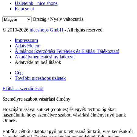
Üzleteink - nice shops
Kapcsolat
Ország / Nyelv változtatás
© 2010-2026
niceshops GmbH
- All rights reserved.
Impresszum
Adatvédelem
Általános Szerződési Feltételek és Elállási Tájékoztató
Akadálymentesítési nyilatkozat
Adatvédelmi beállítások
Cég
További niceshops üzletek
Elállás a szerződéstől
Személyre szabott vásárlási élmény
Hozzájárulásával sütiket (cookies) és egyéb technológiákat
használunk, hogy személyre szabott vásárlási élményt nyújtsunk
Önnek.
Ebből a célból adatokat gyűjtünk felhasználóinkról, viselkedésükről
és eszközeikről. Ezeket az adatokat weboldalunk folyamatos