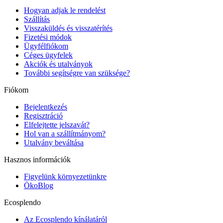
Hogyan adjak le rendelést
Szállítás
Visszaküldés és visszatérítés
Fizetési módok
Ügyfélfiókom
Céges ügyfelek
Akciók és utalványok
További segítségre van szüksége?
Fiókom
Bejelentkezés
Regisztráció
Elfelejtette jelszavát?
Hol van a szállítmányom?
Utalvány beváltása
Hasznos információk
Figyelünk környezetünkre
ÖkoBlog
Ecosplendo
Az Ecosplendo kínálatáról