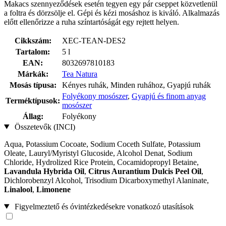
Makacs szennyeződések esetén tegyen egy pár cseppet közvetlenül
a foltra és dörzsölje el. Gépi és kézi mosáshoz is kiváló. Alkalmazás
előtt ellenőrizze a ruha színtartóságát egy rejtett helyen.
Cikkszám:
XEC-TEAN-DES2
Tartalom:
5 l
EAN:
8032697810183
Márkák:
Tea Natura
Mosás típusa:
Kényes ruhák, Minden ruhához, Gyapjú ruhák
Folyékony mosószer
,
Gyapjú és finom anyag
Terméktípusok:
mosószer
Állag:
Folyékony
Összetevők (INCI)
Aqua, Potassium Cocoate, Sodium Coceth Sulfate, Potassium
Oleate, Lauryl/Myristyl Glucoside, Alcohol Denat, Sodium
Chloride, Hydrolized Rice Protein, Cocamidopropyl Betaine,
Lavandula Hybrida Oil
,
Citrus Aurantium Dulcis Peel Oil
,
Dichlorobenzyl Alcohol, Trisodium Dicarboxymethyl Alaninate,
Linalool
,
Limonene
Figyelmeztető és óvintézkedésekre vonatkozó utasítások