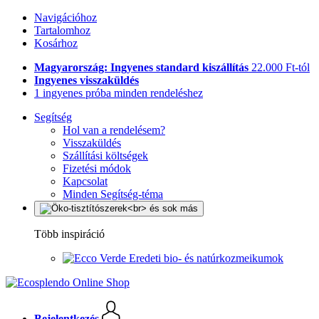
Navigációhoz
Tartalomhoz
Kosárhoz
Magyarország: Ingyenes standard kiszállítás
22.000 Ft-tól
Ingyenes visszaküldés
1 ingyenes próba minden rendeléshez
Segítség
Hol van a rendelésem?
Visszaküldés
Szállítási költségek
Fizetési módok
Kapcsolat
Minden Segítség-téma
Több inspiráció
Eredeti bio- és natúrkozmeikumok
Bejelentkezés