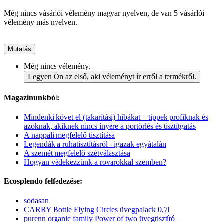
Még nincs vásárlói vélemény magyar nyelven, de van 5 vásárlói
vélemény más nyelven.
Mutatás
Még nincs vélemény.
Legyen Ön az első, aki véleményt ír erről a termékről.
Magazinunkból:
Mindenki követ el (takarítási) hibákat – tippek profiknak és
azoknak, akiknek nincs ínyére a portörlés és tisztítgatás
A nappali megfelelő tisztítása
Legendák a ruhatisztításról - igazak egyátalán
A szemét megfelelő szétválasztása
Hogyan védekezzünk a rovarokkal szemben?
Ecosplendo felfedezése:
sodasan
CARRY Bottle Flying Circles üvegpalack 0,7l
purenn organic family Power of two üvegtisztító