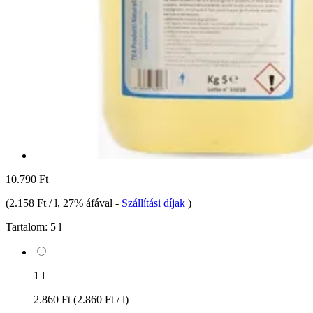
10.790 Ft
(
2.158 Ft / l
, 27% áfával
-
Szállítási díjak
)
Tartalom:
5 l
1 l
2.860 Ft
(2.860 Ft / l)