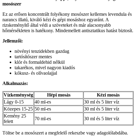
mosószer
Ez az erősen koncentrált folyékony mosószer kellemes levendula és
narancs illatú, kiváló kézi és gépi mosáshoz egyaránt. A
rizskeményítő által védi a szöveteket és már alacsonyabb
hőmérsékleten is hatékony. Mindemellett antisztatikus hatást biztosít.
Jellemzői:
növényi tenzidekben gazdag
tartósítószer mentes
klór és formaldehid nélkül
takarékos, mivel nagyon kiadós
kókusz- és olívaolajjal
Alkalmazás:
Vízkeménység
Hépi mosás
Kézi mosás
Lágy 0-15
40 ml-es
30 ml és 5 liter víz
Közepes 15-25
50 ml-es
30 ml és 5 liter víz
Kemény 25
70 ml-es
30 ml és 5 liter víz
felett
Töltse be a mosószert a megfelelő rekeszbe vagy adagolólabdába.