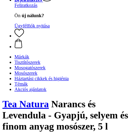
Feliratkozás
Ön
új nálunk?
Ügyfélfiók nyitása
Márkák
Tisztítószerek
Mosogatószerek
Mosószerek
Háztartási cikkek és higiénia
Témák
Akciós ajánlatok
Tea Natura
Narancs és
Levendula - Gyapjú, selyem és
finom anyag mosószer, 5 l