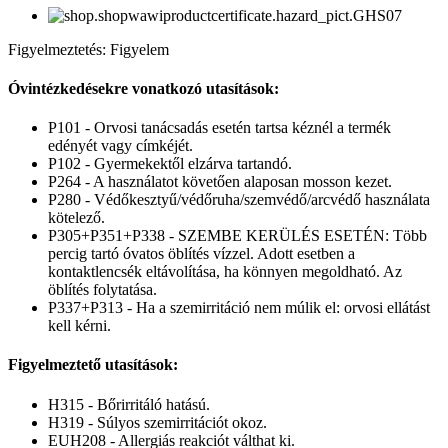
Figyelmeztetés: Figyelem
Óvintézkedésekre vonatkozó utasítások:
P101 - Orvosi tanácsadás esetén tartsa kéznél a termék
edényét vagy címkéjét.
P102 - Gyermekektől elzárva tartandó.
P264 - A használatot követően alaposan mosson kezet.
P280 - Védőkesztyű/védőruha/szemvédő/arcvédő használata
kötelező.
P305+P351+P338 - SZEMBE KERÜLÉS ESETÉN: Több
percig tartó óvatos öblítés vízzel. Adott esetben a
kontaktlencsék eltávolítása, ha könnyen megoldható. Az
öblítés folytatása.
P337+P313 - Ha a szemirritáció nem múlik el: orvosi ellátást
kell kérni.
Figyelmeztető utasítások:
H315 - Bőrirritáló hatású.
H319 - Súlyos szemirritációt okoz.
EUH208 - Allergiás reakciót válthat ki.