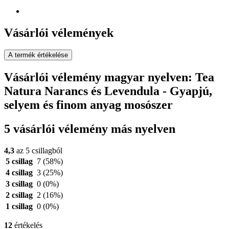
Vásárlói vélemények
A termék értékelése
Vásárlói vélemény magyar nyelven: Tea
Natura Narancs és Levendula - Gyapjú,
selyem és finom anyag mosószer
5 vásárlói vélemény más nyelven
4,3
az 5 csillagból
5 csillag
7
(58%)
4 csillag
3
(25%)
3 csillag
0
(0%)
2 csillag
2
(16%)
1 csillag
0
(0%)
12
értékelés