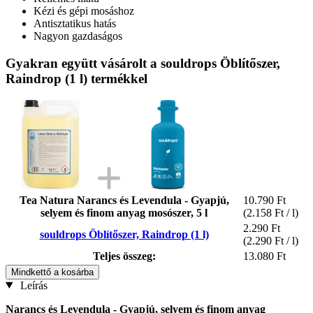
Kézi és gépi mosáshoz
Antisztatikus hatás
Nagyon gazdaságos
Gyakran együtt vásárolt a souldrops Öblítőszer,
Raindrop (1 l) termékkel
Tea Natura Narancs és Levendula - Gyapjú,
10.790 Ft
selyem és finom anyag mosószer, 5 l
(2.158 Ft / l)
2.290 Ft
souldrops Öblítőszer, Raindrop (1 l)
(2.290 Ft / l)
Teljes összeg:
13.080 Ft
Mindkettő a kosárba
Leírás
Narancs és Levendula - Gyapjú, selyem és finom anyag