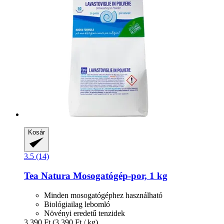
Kosár
3.5 (14)
Tea Natura
Mosogatógép-​por, 1 kg
Minden mosogatógéphez használható
Biológiailag lebomló
Növényi eredetű tenzidek
3.390 Ft
(3.390 Ft / kg)