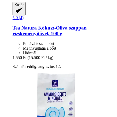
Kosár
5.0 (4)
Tea Natura
Kókusz-​Olíva szappan
rizskeményítővel, 100 g
Puhává teszi a bőrt
Megnyugtatja a bőrt
Hidratál
1.550 Ft
(15.500 Ft / kg)
Szállítás eddig: augusztus 12.