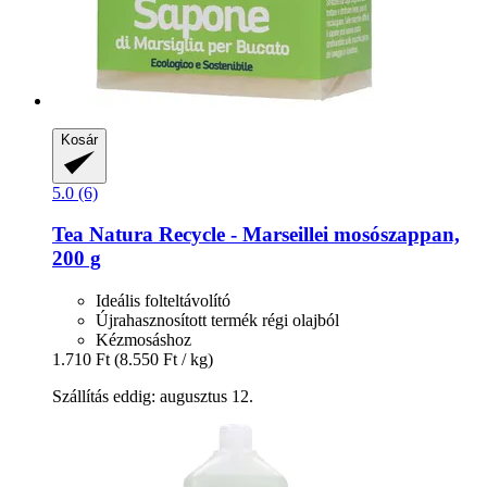
Kosár
5.0 (6)
Tea Natura
Recycle -​ Marseillei mosószappan,
200 g
Ideális folteltávolító
Újrahasznosított termék régi olajból
Kézmosáshoz
1.710 Ft
(8.550 Ft / kg)
Szállítás eddig: augusztus 12.