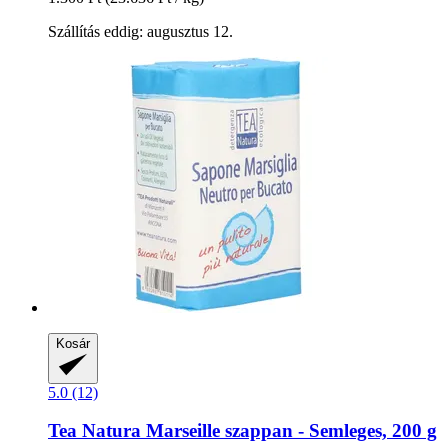
Szállítás eddig: augusztus 12.
Kosár
5.0 (12)
Tea Natura
Marseille szappan -​ Semleges, 200 g