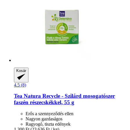
Kosár
4.5 (8)
Tea Natura
Recycle -​ Szilárd mosogatószer
faszén részecskékkel, 55 g
Erős a szennyeződés ellen
Nagyon gazdaságos
Ragyogó, tiszta edények
1.300 Ft
(23.636 Ft / kg)