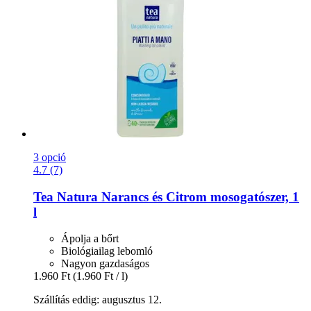
3 opció
4.7 (7)
Tea Natura
Narancs és Citrom mosogatószer, 1
l
Ápolja a bőrt
Biológiailag lebomló
Nagyon gazdaságos
1.960 Ft
(1.960 Ft / l)
Szállítás eddig: augusztus 12.