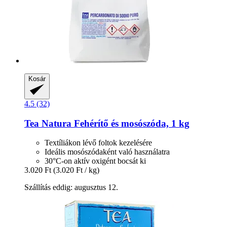
Kosár
4.5 (32)
Tea Natura
Fehérítő és mosószóda, 1 kg
Textíliákon lévő foltok kezelésére
Ideális mosószódaként való használatra
30°C-on aktív oxigént bocsát ki
3.020 Ft
(3.020 Ft / kg)
Szállítás eddig: augusztus 12.