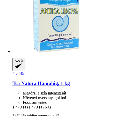
Kosár
4.3 (45)
Tea Natura
Hamulúg, 1 kg
Megőrzi a szín intenzitását
Növényi nyersanyagokból
Foszformentes
1.470 Ft
(1.470 Ft / kg)
Szállítás eddig: augusztus 12.