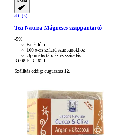
Kosár
4.0 (3)
Tea Natura
Mágneses szappantartó
-5%
Fa és fém
100 g-os szilárd szappanokhoz
Optimális tárolás és száradás
3.098 Ft
3.262 Ft
Szállítás eddig: augusztus 12.