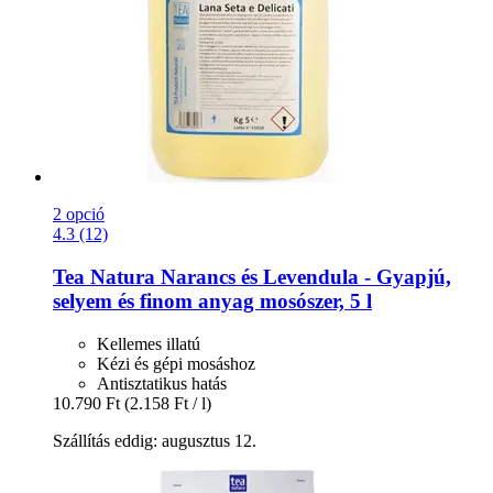
2 opció
4.3 (12)
Tea Natura
Narancs és Levendula -​ Gyapjú,
selyem és finom anyag mosószer, 5 l
Kellemes illatú
Kézi és gépi mosáshoz
Antisztatikus hatás
10.790 Ft
(2.158 Ft / l)
Szállítás eddig: augusztus 12.