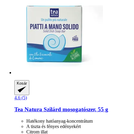
Kosár
4.6 (5)
Tea Natura
Szilárd mosogatószer, 55 g
Hatékony hatóanyag-koncentrátum
A tiszta és fényes edényekért
Citrom illat