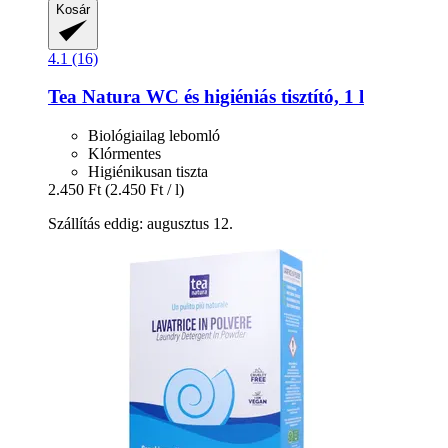
Kosár
4.1 (16)
Tea Natura
WC és higiéniás tisztító, 1 l
Biológiailag lebomló
Klórmentes
Higiénikusan tiszta
2.450 Ft
(2.450 Ft / l)
Szállítás eddig: augusztus 12.