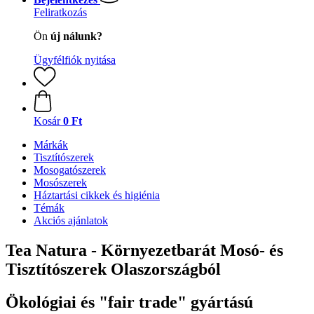
Feliratkozás
Ön
új nálunk?
Ügyfélfiók nyitása
Kosár
0 Ft
Márkák
Tisztítószerek
Mosogatószerek
Mosószerek
Háztartási cikkek és higiénia
Témák
Akciós ajánlatok
Tea Natura - Környezetbarát Mosó- és
Tisztítószerek Olaszországból
Ökológiai és "fair trade" gyártású