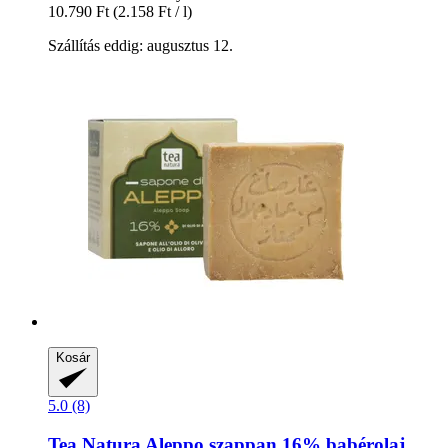
10.790 Ft
(2.158 Ft / l)
Szállítás eddig: augusztus 12.
Kosár
5.0 (8)
Tea Natura
Aleppo szappan 16% babérolaj,