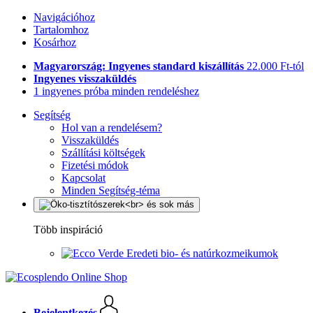
Navigációhoz
Tartalomhoz
Kosárhoz
Magyarország: Ingyenes standard kiszállítás
22.000 Ft-tól
Ingyenes visszaküldés
1 ingyenes próba minden rendeléshez
Segítség
Hol van a rendelésem?
Visszaküldés
Szállítási költségek
Fizetési módok
Kapcsolat
Minden Segítség-téma
Több inspiráció
Eredeti bio- és natúrkozmeikumok
Bejelentkezés