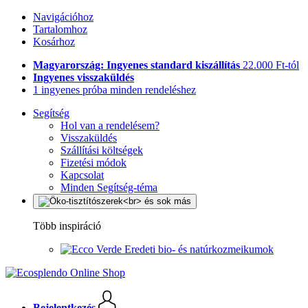
Navigációhoz
Tartalomhoz
Kosárhoz
Magyarország: Ingyenes standard kiszállítás
22.000 Ft-tól
Ingyenes visszaküldés
1 ingyenes próba minden rendeléshez
Segítség
Hol van a rendelésem?
Visszaküldés
Szállítási költségek
Fizetési módok
Kapcsolat
Minden Segítség-téma
Több inspiráció
Eredeti bio- és natúrkozmeikumok
Bejelentkezés