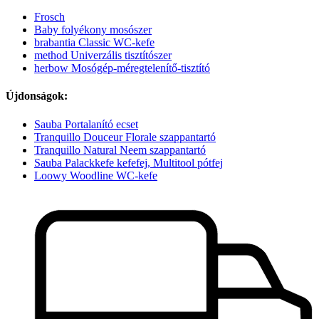
Frosch
Baby folyékony mosószer
brabantia Classic WC-kefe
method Univerzális tisztítószer
herbow Mosógép-méregtelenítő-tisztító
Újdonságok:
Sauba Portalanító ecset
Tranquillo Douceur Florale szappantartó
Tranquillo Natural Neem szappantartó
Sauba Palackkefe kefefej, Multitool pótfej
Loowy Woodline WC-kefe