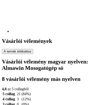
Vásárlói vélemények
A termék értékelése
Vásárlói vélemény magyar nyelven:
Almawin Mosogatógép só
8 vásárlói vélemény más nyelven
4,8
az 5 csillagból
5 csillag
21
(84%)
4 csillag
3
(12%)
3 csillag
0
(0%)