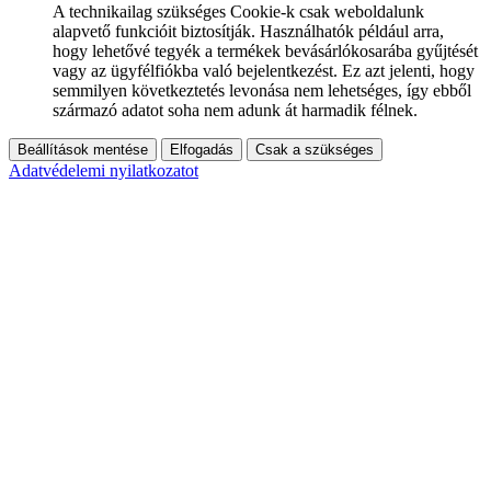
A technikailag szükséges Cookie-k csak weboldalunk
alapvető funkcióit biztosítják. Használhatók például arra,
hogy lehetővé tegyék a termékek bevásárlókosarába gyűjtését
vagy az ügyfélfiókba való bejelentkezést. Ez azt jelenti, hogy
semmilyen következtetés levonása nem lehetséges, így ebből
származó adatot soha nem adunk át harmadik félnek.
Beállítások mentése
Elfogadás
Csak a szükséges
Adatvédelemi nyilatkozatot