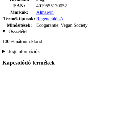
EAN:
4019555130052
Márkák:
Almawin
Terméktípusok:
Regeneráló só
Minősítések:
Ecogarantie, Vegan Society
Összetétel
100 % nátrium-klorid
Jogi információk
Kapcsolódó termékek