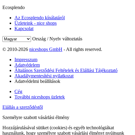
Ecosplendo
Az Ecosplendo kínálatáról
Üzleteink - nice shops
Kapcsolat
Ország / Nyelv változtatás
© 2010-2026
niceshops GmbH
- All rights reserved.
Impresszum
Adatvédelem
Általános Szerződési Feltételek és Elállási Tájékoztató
Akadálymentesítési nyilatkozat
Adatvédelmi beállítások
Cég
További niceshops üzletek
Elállás a szerződéstől
Személyre szabott vásárlási élmény
Hozzájárulásával sütiket (cookies) és egyéb technológiákat
használunk, hogy személyre szabott vásárlási élményt nyújtsunk