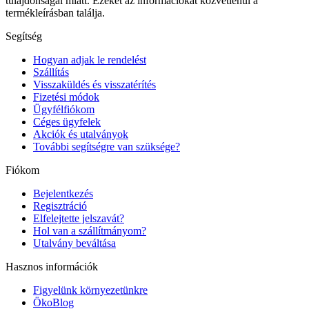
tulajdonságai miatt. Ezeket az információkat közvetlenül a
termékleírásban találja.
Segítség
Hogyan adjak le rendelést
Szállítás
Visszaküldés és visszatérítés
Fizetési módok
Ügyfélfiókom
Céges ügyfelek
Akciók és utalványok
További segítségre van szüksége?
Fiókom
Bejelentkezés
Regisztráció
Elfelejtette jelszavát?
Hol van a szállítmányom?
Utalvány beváltása
Hasznos információk
Figyelünk környezetünkre
ÖkoBlog