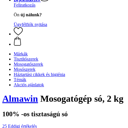
Feliratkozás
Ön
új nálunk?
Ügyfélfiók nyitása
Márkák
Tisztítószerek
Mosogatószerek
Mosószerek
Háztartási cikkek és higiénia
Témák
Akciós ajánlatok
Almawin
Mosogatógép só, 2 kg
100% -os tisztaságú só
25 Eddigi értékelés