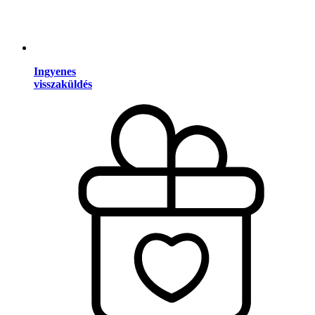
Ingyenes
visszaküldés