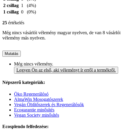
2 csillag
1
(4%)
1 csillag
0
(0%)
25
értékelés
Még nincs vásárlói vélemény magyar nyelven, de van 8 vásárlói
vélemény más nyelven.
Mutatás
Még nincs vélemény.
Legyen Ön az első, aki véleményt ír erről a termékről.
Népszerű kategóriák:
Öko Regenerálósó
AlmaWin Mosogatószerek
Vegán Öblítőszerek és Regenerálósók
Ecogarantie minősítés
Vegan Society minősítés
Ecosplendo felfedezése: