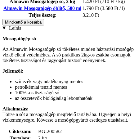
Almawin Mosogatógép só, 2 kg
1.420 Ft
(710 Ft / kg)
Almawin Mosogatógép öblítő, 500 ml
1.790 Ft
(3.580 Ft / l)
Teljes összeg:
3.210 Ft
Mindkettő a kosárba
Leírás
Mosogatógép só
Az Almawin Mosogatógép só tökéletes minden háztartási mosógép
vízkő elleni védelméhez. A só praktikus 2kg-os zsákba csomagolt,
tökéletes tisztaságot és ragyogást biztosít edényeinek.
Jellemzői:
színezék vagy adalékanyag mentes
petrolkémiai tenzid mentes
100% -os tisztaságú só
az összetevők biológiailag lebonthatóak
Alkalmazás:
Töltse a sót a mosogatógép megfelelő tartályába. Ügyeljen a helyi
vízkeménységre. Kövesse a mosógépgyártó esetleges utasításait.
Cikkszám:
BG-200582
Tartalom:
2 kg