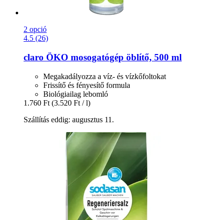
2 opció
4.5 (26)
claro
ÖKO mosogatógép öblítő, 500 ml
Megakadályozza a víz- és vízkőfoltokat
Frissítő és fényesítő formula
Biológiailag lebomló
1.760 Ft
(3.520 Ft / l)
Szállítás eddig: augusztus 11.