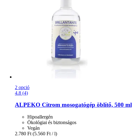
2 opció
4.8 (4)
ALPEKO
Citrom mosogatógép öblítő, 500 ml
Hipoallergén
Ökológiai és biztonságos
Vegán
2.780 Ft
(5.560 Ft / l)