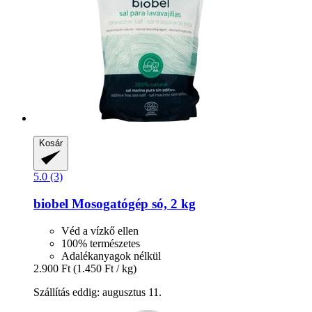
Kosár
5.0 (3)
biobel
Mosogatógép só, 2 kg
Véd a vízkő ellen
100% természetes
Adalékanyagok nélkül
2.900 Ft
(1.450 Ft / kg)
Szállítás eddig: augusztus 11.