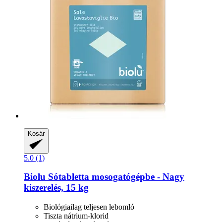
Kosár
5.0 (1)
Biolu
Sótabletta mosogatógépbe -​ Nagy
kiszerelés, 15 kg
Biológiailag teljesen lebomló
Tiszta nátrium-klorid