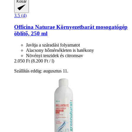
Kosár
3.5 (4)
Officina Naturae
Környezetbarát mosogatógép
öblítő, 250 ml
Javítja a száradási folyamatot
Alacsony hőmérsékleten is hatékony
Növényi tenzidek és citromsav
2.050 Ft
(8.200 Ft / l)
Szállítás eddig: augusztus 11.