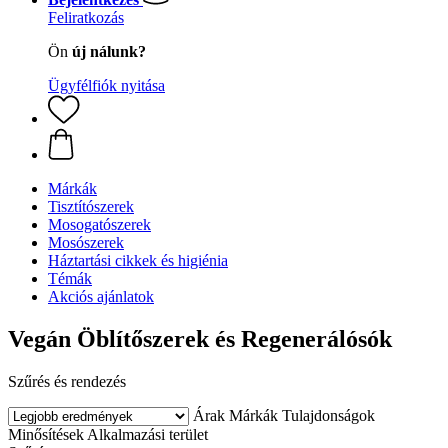
Feliratkozás
Ön
új nálunk?
Ügyfélfiók nyitása
Márkák
Tisztítószerek
Mosogatószerek
Mosószerek
Háztartási cikkek és higiénia
Témák
Akciós ajánlatok
Vegán Öblítőszerek és Regenerálósók
Szűrés és rendezés
Árak
Márkák
Tulajdonságok
Minősítések
Alkalmazási terület