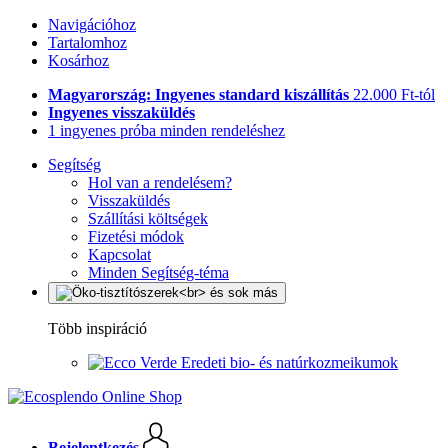
Navigációhoz
Tartalomhoz
Kosárhoz
Magyarország: Ingyenes standard kiszállítás
22.000 Ft-tól
Ingyenes visszaküldés
1 ingyenes próba minden rendeléshez
Segítség
Hol van a rendelésem?
Visszaküldés
Szállítási költségek
Fizetési módok
Kapcsolat
Minden Segítség-téma
Több inspiráció
Eredeti bio- és natúrkozmeikumok
Bejelentkezés