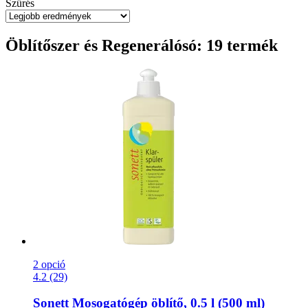
Szűrés
Öblítőszer és Regenerálósó: 19 termék
2 opció
4.2 (29)
Sonett
Mosogatógép öblítő, 0.5 l (500 ml)