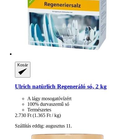
Kosár
Ulrich natürlich
Regeneráló só, 2 kg
A lágy mosogatóvízért
100% durvaszemű só
Természetes
2.730 Ft
(1.365 Ft / kg)
Szállítás eddig: augusztus 11.