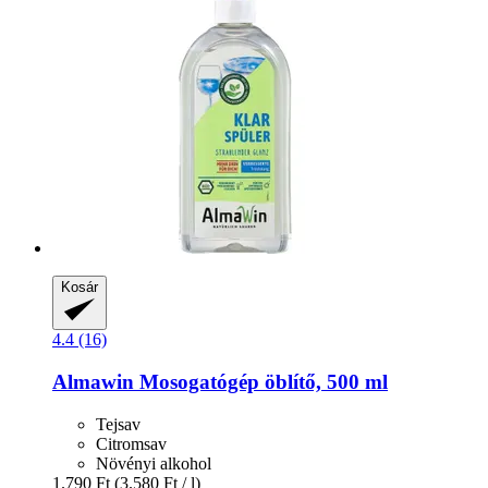
Kosár
4.4 (16)
Almawin
Mosogatógép öblítő, 500 ml
Tejsav
Citromsav
Növényi alkohol
1.790 Ft
(3.580 Ft / l)