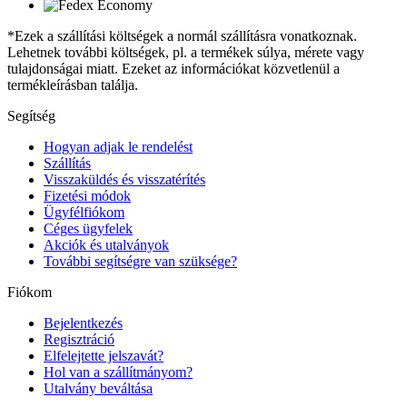
*Ezek a szállítási költségek a normál szállításra vonatkoznak.
Lehetnek további költségek, pl. a termékek súlya, mérete vagy
tulajdonságai miatt. Ezeket az információkat közvetlenül a
termékleírásban találja.
Segítség
Hogyan adjak le rendelést
Szállítás
Visszaküldés és visszatérítés
Fizetési módok
Ügyfélfiókom
Céges ügyfelek
Akciók és utalványok
További segítségre van szüksége?
Fiókom
Bejelentkezés
Regisztráció
Elfelejtette jelszavát?
Hol van a szállítmányom?
Utalvány beváltása