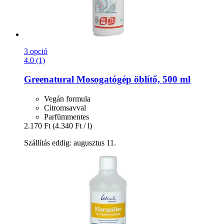
3 opció
4.0 (1)
Greenatural
Mosogatógép öblítő, 500 ml
Vegán formula
Citromsavval
Parfümmentes
2.170 Ft
(4.340 Ft / l)
Szállítás eddig: augusztus 11.