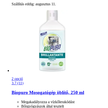
Szállítás eddig: augusztus 11.
2 opció
3.7 (11)
Biopuro
Mosogatógép öblítő, 250 ml
Megakadályozza a vízkőlerakódást
Bőrgyógyászok által tesztelt