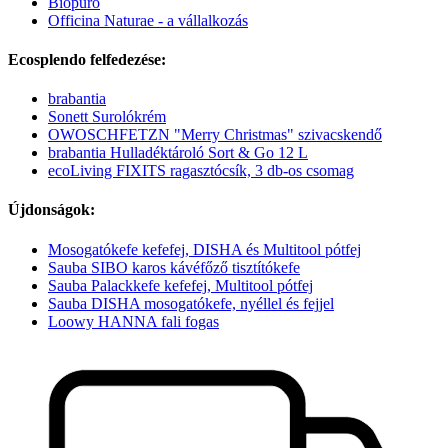
Biopuro
Officina Naturae - a vállalkozás
Ecosplendo felfedezése:
brabantia
Sonett Surolókrém
OWOSCHFETZN "Merry Christmas" szivacskendő
brabantia Hulladéktároló Sort & Go 12 L
ecoLiving FIXITS ragasztócsík, 3 db-os csomag
Újdonságok:
Mosogatókefe kefefej, DISHA és Multitool pótfej
Sauba SIBO karos kávéfőző tisztítókefe
Sauba Palackkefe kefefej, Multitool pótfej
Sauba DISHA mosogatókefe, nyéllel és fejjel
Loowy HANNA fali fogas