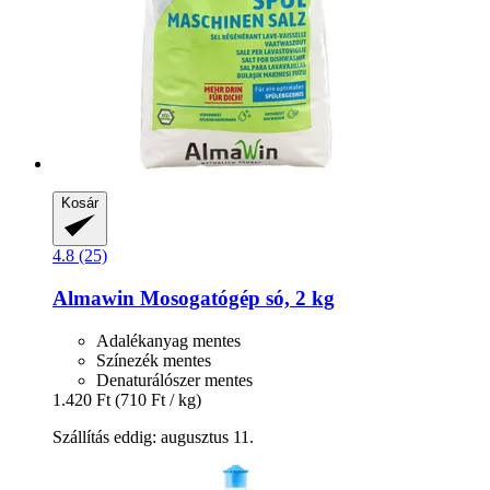
Kosár
4.8 (25)
Almawin
Mosogatógép só, 2 kg
Adalékanyag mentes
Színezék mentes
Denaturálószer mentes
1.420 Ft
(710 Ft / kg)
Szállítás eddig: augusztus 11.