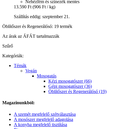
Nehézfém és színezék mentes
13.590 Ft
(906 Ft / kg)
Szállítás eddig: szeptember 21.
Öblítőszer és Regenerálósó: 19 termék
Az árak az ÁFÁT tartalmazzák
Szűrő
Kategóriák:
Témák
Vegán
Mosogatás
Kézi mosogatószer (66)
Gépi mosogatószer (36)
Öblítőszer és Regenerálósó (19)
Magazinunkból:
A szemét megfelelő szétválasztása
A mosószer megfelelő adagolása
A konyha megfelelő tisztítása