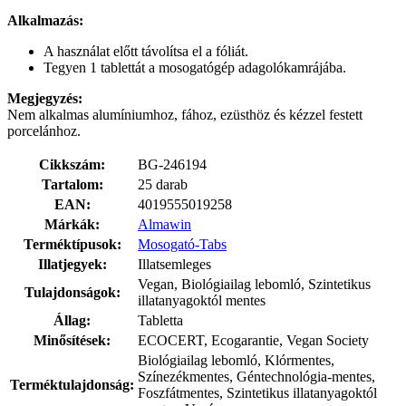
Alkalmazás:
A használat előtt távolítsa el a fóliát.
Tegyen 1 tablettát a mosogatógép adagolókamrájába.
Megjegyzés:
Nem alkalmas alumíniumhoz, fához, ezüsthöz és kézzel festett
porcelánhoz.
Cikkszám:
BG-246194
Tartalom:
25 darab
EAN:
4019555019258
Márkák:
Almawin
Terméktípusok:
Mosogató-Tabs
Illatjegyek:
Illatsemleges
Vegan, Biológiailag lebomló, Szintetikus
Tulajdonságok:
illatanyagoktól mentes
Állag:
Tabletta
Minősítések:
ECOCERT, Ecogarantie, Vegan Society
Biológiailag lebomló, Klórmentes,
Színezékmentes, Géntechnológia-mentes,
Terméktulajdonság:
Foszfátmentes, Szintetikus illatanyagoktól