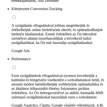
termékajánlások, Ads Defender
Kiterjesztett Conversion-Tracking
A szolgáltatás elfogadásával jobban megérthetjük és
értékelhetjük online hirdetéseink sikerét, és optimalizálhatjuk
hirdetési kínálatunkat. Ennek érdekében az Ön titkosított
személyes adatait összehasonlítjuk a következő külső
szolgáltatókkal, ha Ön már használja szolgáltatásaikat:
Google Ads
Performance
Ezen szolgáltatások elfogadásával nyomon követhetjük a
kattintási és böngészési viselkedést a weboldalunkon belül, és
anonim módon kiértékelhetjük webhelyünk optimalizálása és
az általános felhasználói élmény folyamatos javítása
érdekében. Az Ön beleegyezésével az alábbi, harmadik féltől
származó szolgáltatásokat használjuk ezen a weboldalon:
Google Analytics, Clarity, Google vásárlói vélemények, A/B-