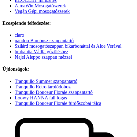
ECOCERT minősítés
AlmaWin Mosogatószerek
Vegán Gépi mosogatószerek
Ecosplendo felfedezése:
claro
pandoo Bambusz szappantartó
Szilárd mosogatószappan bikarbonáttal és Aloe Verával
brabantia Vállfa gőzöléshez
Najel Aleppo szappan mézzel
Újdonságok:
Tranquillo Summer szappantartó
Tranquillo Retro tárolódoboz
Tranquillo Douceur Florale szappantartó
Loowy HANNA fali fogas
Tranquillo Douceur Florale fürdőszobai tálca