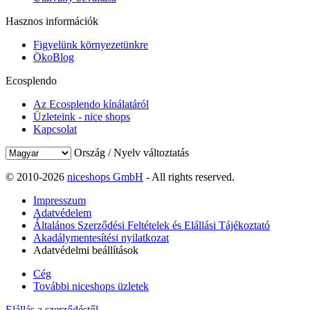
Hasznos információk
Figyelünk környezetünkre
ÖkoBlog
Ecosplendo
Az Ecosplendo kínálatáról
Üzleteink - nice shops
Kapcsolat
Ország / Nyelv változtatás
© 2010-2026
niceshops GmbH
- All rights reserved.
Impresszum
Adatvédelem
Általános Szerződési Feltételek és Elállási Tájékoztató
Akadálymentesítési nyilatkozat
Adatvédelmi beállítások
Cég
További niceshops üzletek
Elállás a szerződéstől