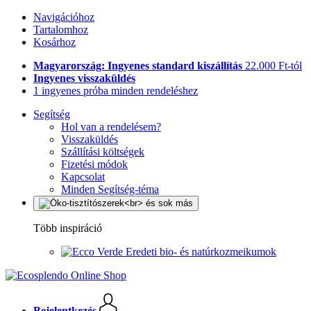
Navigációhoz
Tartalomhoz
Kosárhoz
Magyarország: Ingyenes standard kiszállítás
22.000 Ft-tól
Ingyenes visszaküldés
1 ingyenes próba minden rendeléshez
Segítség
Hol van a rendelésem?
Visszaküldés
Szállítási költségek
Fizetési módok
Kapcsolat
Minden Segítség-téma
Több inspiráció
Eredeti bio- és natúrkozmeikumok
Bejelentkezés