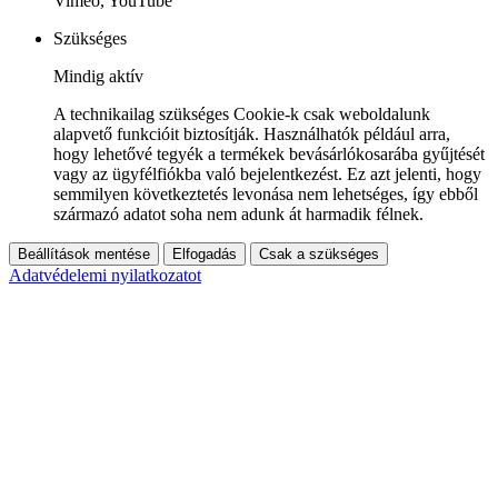
Vimeo, YouTube
Szükséges
Mindig aktív
A technikailag szükséges Cookie-k csak weboldalunk
alapvető funkcióit biztosítják. Használhatók például arra,
hogy lehetővé tegyék a termékek bevásárlókosarába gyűjtését
vagy az ügyfélfiókba való bejelentkezést. Ez azt jelenti, hogy
semmilyen következtetés levonása nem lehetséges, így ebből
származó adatot soha nem adunk át harmadik félnek.
Beállítások mentése
Elfogadás
Csak a szükséges
Adatvédelemi nyilatkozatot