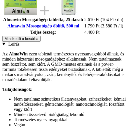
Almawin Mosogatógép tabletta, 25 darab
2.610 Ft
(104 Ft / db)
Almawin Mosogatógép öblítő, 500 ml
1.790 Ft
(3.580 Ft / l)
Teljes összeg:
4.400 Ft
Mindkettő a kosárba
Leírás
Az
AlmaWin
ezen tablettái természetes nyersanyagokból állnak, és
minden háztartási mosogatógéphez alkalmasak. Nem tartalmaznak
sem foszfátot, sem klórt. A GMO-mentes enzimek és a power-
formula tökéletesen tiszta edényeket biztosítanak. A tabletták még a
makacs maradványokat, zsír-, keményítő- és fehérjelerakódásokat is
maradéktalanul eltávolítják.
Tulajdonságok:
Nem tartalmaz szintetikus illatanyagokat, színezékeket, kémiai
tartósítószereket, géntechnológiát, nanotechnológiát, foszfátot
vagy klórt
Minden összetevő biológiailag lebomló
Természetes nyersanyagokkal
Vegán