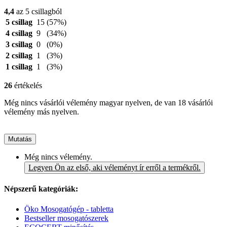
4,4
az 5 csillagból
5 csillag
15
(57%)
4 csillag
9
(34%)
3 csillag
0
(0%)
2 csillag
1
(3%)
1 csillag
1
(3%)
26
értékelés
Még nincs vásárlói vélemény magyar nyelven, de van 18 vásárlói
vélemény más nyelven.
Mutatás
Még nincs vélemény.
Legyen Ön az első, aki véleményt ír erről a termékről.
Népszerű kategóriák:
Öko Mosogatógép - tabletta
Bestseller mosogatószerek