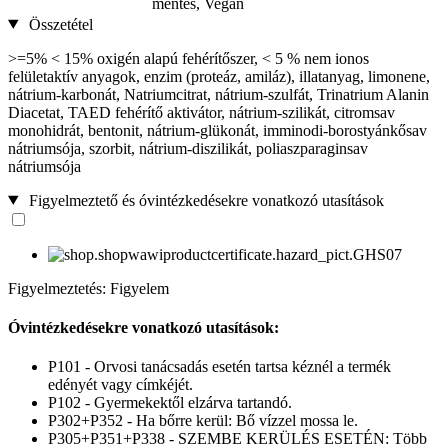
mentes, Vegán
Összetétel
>=5% < 15% oxigén alapú fehérítőszer, < 5 % nem ionos
felületaktív anyagok, enzim (proteáz, amiláz), illatanyag, limonene,
nátrium-karbonát, Natriumcitrat, nátrium-szulfát, Trinatrium Alanin
Diacetat, TAED fehérítő aktivátor, nátrium-szilikát, citromsav
monohidrát, bentonit, nátrium-glükonát, imminodi-borostyánkősav
nátriumsója, szorbit, nátrium-diszilikát, poliaszparaginsav
nátriumsója
Figyelmeztető és óvintézkedésekre vonatkozó utasítások
Figyelmeztetés: Figyelem
Óvintézkedésekre vonatkozó utasítások:
P101 - Orvosi tanácsadás esetén tartsa kéznél a termék
edényét vagy címkéjét.
P102 - Gyermekektől elzárva tartandó.
P302+P352 - Ha bőrre kerül: Bő vízzel mossa le.
P305+P351+P338 - SZEMBE KERÜLÉS ESETÉN: Több