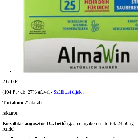
2.610 Ft
(
104 Ft / db
, 27% áfával
-
Szállítási díjak
)
Tartalom:
25 darab
raktáron
Kiszállítás augusztus 10., hétfő
-ig, amennyiben
csütörtök 23:59-ig
rendel.