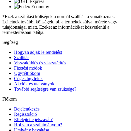
*Ezek a szállítási költségek a normál szállításra vonatkoznak.
Lehetnek további költségek, pl. a termékek súlya, mérete vagy
tulajdonságai miatt. Ezeket az információkat közvetlenül a
termékleírásban találja.
Segítség
Hogyan adjak le rendelést
Szállítás
Visszaküldés és visszatérítés
Fizetési módok
Ügyfélfiókom
Céges ügyfelek
Akciók és utalványok
További segítségre van szüksége?
Fiókom
Bejelentkezés
Regisztráció
Elfelejtette jelszavát?
Hol van a szállítmányom?
Utalvány beváltása