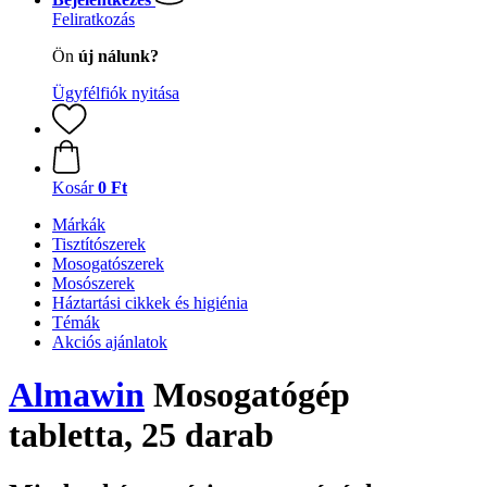
Feliratkozás
Ön
új nálunk?
Ügyfélfiók nyitása
Kosár
0 Ft
Márkák
Tisztítószerek
Mosogatószerek
Mosószerek
Háztartási cikkek és higiénia
Témák
Akciós ajánlatok
Almawin
Mosogatógép
tabletta, 25 darab