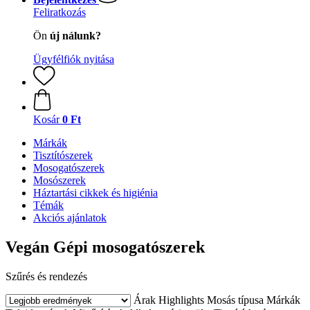
Feliratkozás
Ön
új nálunk?
Ügyfélfiók nyitása
Kosár
0 Ft
Márkák
Tisztítószerek
Mosogatószerek
Mosószerek
Háztartási cikkek és higiénia
Témák
Akciós ajánlatok
Vegán Gépi mosogatószerek
Szűrés és rendezés
Árak
Highlights
Mosás típusa
Márkák