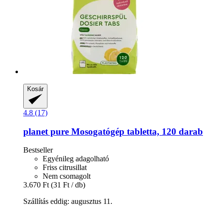
Kosár
4.8 (17)
planet pure
Mosogatógép tabletta, 120 darab
Bestseller
Egyénileg adagolható
Friss citrusillat
Nem csomagolt
3.670 Ft
(31 Ft / db)
Szállítás eddig: augusztus 11.