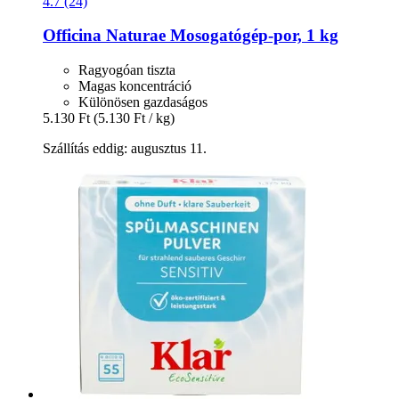
4.7 (24)
Officina Naturae
Mosogatógép-​por, 1 kg
Ragyogóan tiszta
Magas koncentráció
Különösen gazdaságos
5.130 Ft
(5.130 Ft / kg)
Szállítás eddig: augusztus 11.