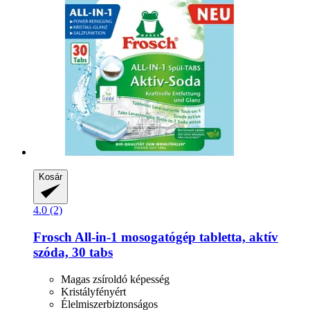
Kosár
4.0 (2)
Frosch
All-​in-​1 mosogatógép tabletta, aktív
szóda, 30 tabs
Magas zsíroldó képesség
Kristályfényért
Élelmiszerbiztonságos