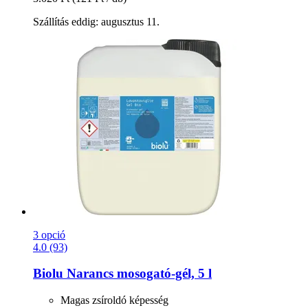
Szállítás eddig: augusztus 11.
3 opció
4.0 (93)
Biolu
Narancs mosogató-​gél, 5 l
Magas zsíroldó képesség