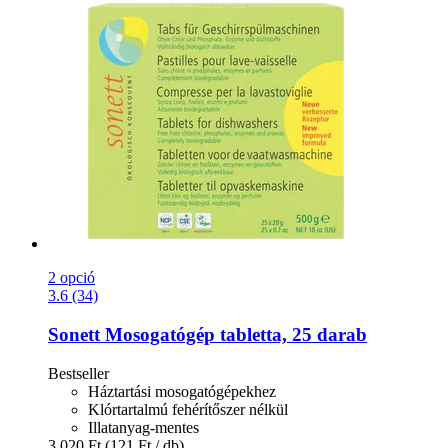
2 opció
3.6 (34)
Sonett
Mosogatógép tabletta, 25 darab
Bestseller
Háztartási mosogatógépekhez
Klórtartalmú fehérítőszer nélkül
Illatanyag-mentes
3.020 Ft
(121 Ft / db)