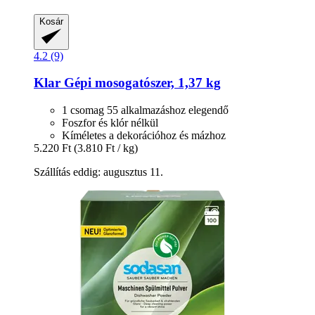
Kosár
4.2 (9)
Klar
Gépi mosogatószer, 1,37 kg
1 csomag 55 alkalmazáshoz elegendő
Foszfor és klór nélkül
Kíméletes a dekorációhoz és mázhoz
5.220 Ft
(3.810 Ft / kg)
Szállítás eddig: augusztus 11.