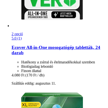
2 opció
5.0 (1)
Ecover
All-​in-​One mosogatógép tabletták, 24
darab
Hatékony a zsírral és ételmaradékokkal szemben
Biológiailag lebomló
Finom illattal
4.080 Ft
(170 Ft / db)
Szállítás eddig: augusztus 11.