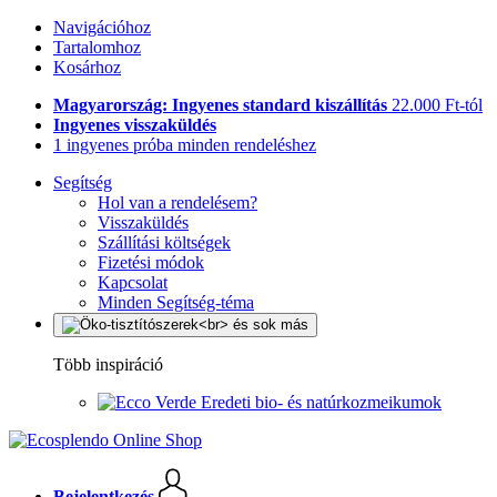
Navigációhoz
Tartalomhoz
Kosárhoz
Magyarország: Ingyenes standard kiszállítás
22.000 Ft-tól
Ingyenes visszaküldés
1 ingyenes próba minden rendeléshez
Segítség
Hol van a rendelésem?
Visszaküldés
Szállítási költségek
Fizetési módok
Kapcsolat
Minden Segítség-téma
Több inspiráció
Eredeti bio- és natúrkozmeikumok
Bejelentkezés