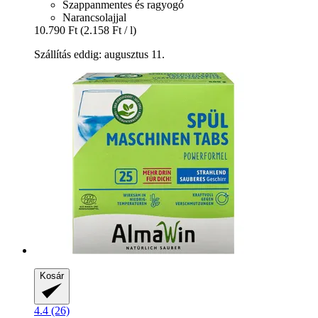
Szappanmentes és ragyogó
Narancsolajjal
10.790 Ft
(2.158 Ft / l)
Szállítás eddig: augusztus 11.
Kosár
4.4 (26)