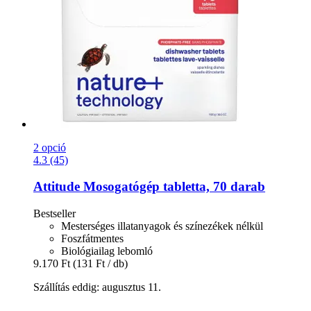
2 opció
4.3 (45)
Attitude
Mosogatógép tabletta, 70 darab
Bestseller
Mesterséges illatanyagok és színezékek nélkül
Foszfátmentes
Biológiailag lebomló
9.170 Ft
(131 Ft / db)
Szállítás eddig: augusztus 11.