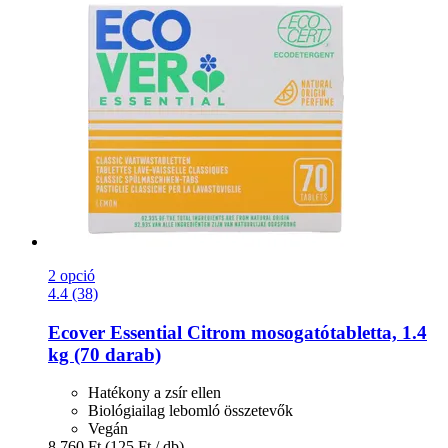
2 opció
4.4 (38)
Ecover
Essential Citrom mosogatótabletta, 1.4
kg (70 darab)
Hatékony a zsír ellen
Biológiailag lebomló összetevők
Vegán
8.760 Ft
(125 Ft / db)