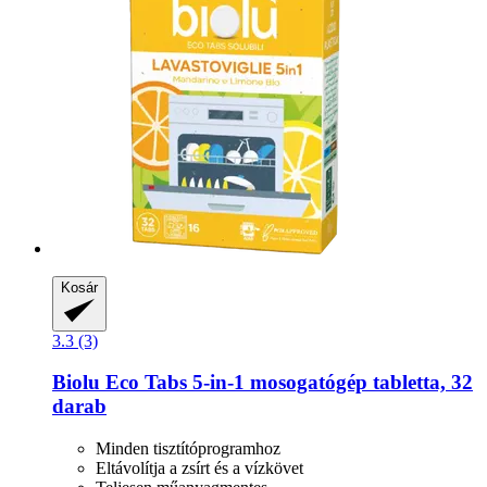
Kosár
3.3 (3)
Biolu
Eco Tabs 5-​in-​1 mosogatógép tabletta, 32
darab
Minden tisztítóprogramhoz
Eltávolítja a zsírt és a vízkövet