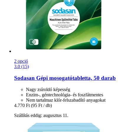
2 opció
3.0 (15)
Sodasan
Gépi mosogatótabletta, 50 darab
Nagy zsíroldó képesség
Enzim-, géntechnológia- és foszfátmentes
Nem tartalmaz klór-felszabadító anyagokat
4.770 Ft
(95 Ft / db)
Szállítás eddig: augusztus 11.