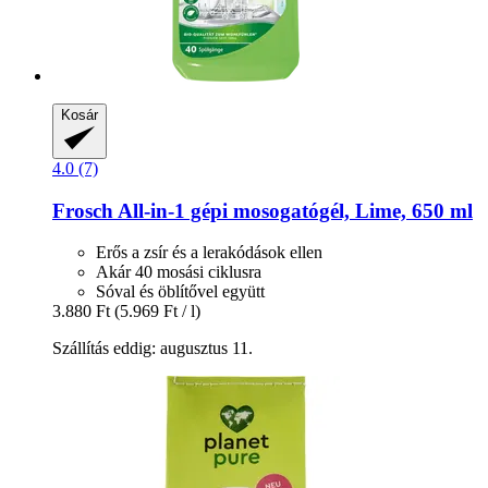
Kosár
4.0 (7)
Frosch
All-​in-​1 gépi mosogatógél, Lime, 650 ml
Erős a zsír és a lerakódások ellen
Akár 40 mosási ciklusra
Sóval és öblítővel együtt
3.880 Ft
(5.969 Ft / l)
Szállítás eddig: augusztus 11.