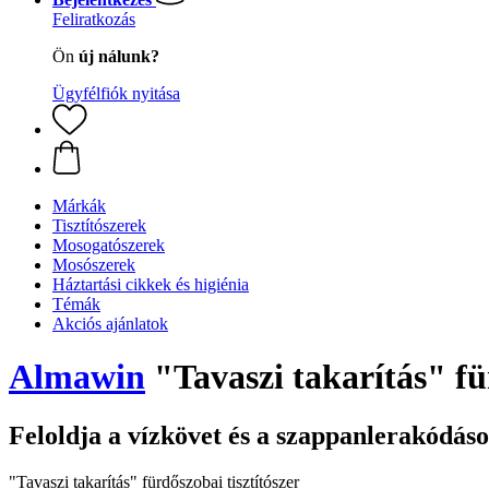
Feliratkozás
Ön
új nálunk?
Ügyfélfiók nyitása
Márkák
Tisztítószerek
Mosogatószerek
Mosószerek
Háztartási cikkek és higiénia
Témák
Akciós ajánlatok
Almawin
"Tavaszi takarítás" für
Feloldja a vízkövet és a szappanlerakódás
"Tavaszi takarítás" fürdőszobai tisztítószer