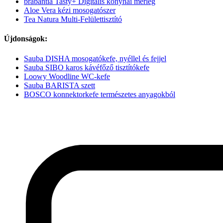
brabantia Tasty+ Digitális konyhai mérleg
Aloe Vera kézi mosogatószer
Tea Natura Multi-Felülettisztító
Újdonságok:
Sauba DISHA mosogatókefe, nyéllel és fejjel
Sauba SIBO karos kávéfőző tisztítókefe
Loowy Woodline WC-kefe
Sauba BARISTA szett
BOSCO konnektorkefe természetes anyagokból