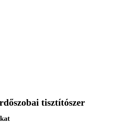
dőszobai tisztítószer
okat