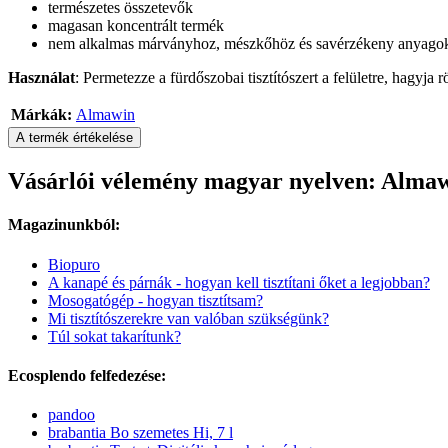
természetes összetevők
magasan koncentrált termék
nem alkalmas márványhoz, mészkőhöz és savérzékeny anyago
Használat
: Permetezze a fürdőszobai tisztítószert a felületre, hagyja r
Márkák:
Almawin
A termék értékelése
Vásárlói vélemény magyar nyelven: Almawin
Magazinunkból:
Biopuro
A kanapé és párnák - hogyan kell tisztítani őket a legjobban?
Mosogatógép - hogyan tisztítsam?
Mi tisztítószerekre van valóban szükségünk?
Túl sokat takarítunk?
Ecosplendo felfedezése:
pandoo
brabantia Bo szemetes Hi, 7 l