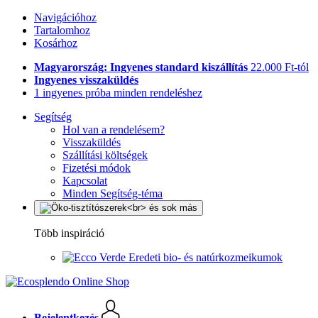
Navigációhoz
Tartalomhoz
Kosárhoz
Magyarország: Ingyenes standard kiszállítás
22.000 Ft-tól
Ingyenes visszaküldés
1 ingyenes próba minden rendeléshez
Segítség
Hol van a rendelésem?
Visszaküldés
Szállítási költségek
Fizetési módok
Kapcsolat
Minden Segítség-téma
Több inspiráció
Eredeti bio- és natúrkozmeikumok
Bejelentkezés