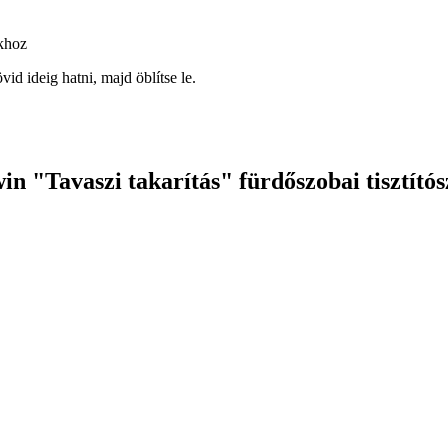
khoz
övid ideig hatni, majd öblítse le.
 "Tavaszi takarítás" fürdőszobai tisztítós