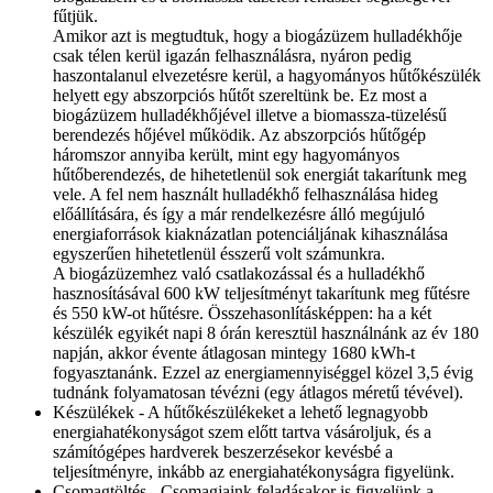
fűtjük.
Amikor azt is megtudtuk, hogy a biogázüzem hulladékhője
csak télen kerül igazán felhasználásra, nyáron pedig
haszontalanul elvezetésre kerül, a hagyományos hűtőkészülék
helyett egy abszorpciós hűtőt szereltünk be. Ez most a
biogázüzem hulladékhőjével illetve a biomassza-tüzelésű
berendezés hőjével működik. Az abszorpciós hűtőgép
háromszor annyiba került, mint egy hagyományos
hűtőberendezés, de hihetetlenül sok energiát takarítunk meg
vele. A fel nem használt hulladékhő felhasználása hideg
előállítására, és így a már rendelkezésre álló megújuló
energiaforrások kiaknázatlan potenciáljának kihasználása
egyszerűen hihetetlenül ésszerű volt számunkra.
A biogázüzemhez való csatlakozással és a hulladékhő
hasznosításával 600 kW teljesítményt takarítunk meg fűtésre
és 550 kW-ot hűtésre. Összehasonlításképpen: ha a két
készülék egyikét napi 8 órán keresztül használnánk az év 180
napján, akkor évente átlagosan mintegy 1680 kWh-t
fogyasztanánk. Ezzel az energiamennyiséggel közel 3,5 évig
tudnánk folyamatosan tévézni (egy átlagos méretű tévével).
Készülékek - A hűtőkészülékeket a lehető legnagyobb
energiahatékonyságot szem előtt tartva vásároljuk, és a
számítógépes hardverek beszerzésekor kevésbé a
teljesítményre, inkább az energiahatékonyságra figyelünk.
Csomagtöltés - Csomagjaink feladásakor is figyelünk a