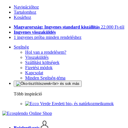
Navigációhoz
Tartalomhoz
Kosárhoz
Magyarország: Ingyenes standard kiszállítás
22.000 Ft-tól
Ingyenes visszaküldés
1 ingyenes próba minden rendeléshez
Segítség
Hol van a rendelésem?
Visszaküldés
Szállítási költségek
Fizetési módok
Kapcsolat
Minden Segítség-téma
Több inspiráció
Eredeti bio- és natúrkozmeikumok
Bejelentkezés