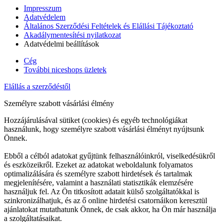
Impresszum
Adatvédelem
Általános Szerződési Feltételek és Elállási Tájékoztató
Akadálymentesítési nyilatkozat
Adatvédelmi beállítások
Cég
További niceshops üzletek
Elállás a szerződéstől
Személyre szabott vásárlási élmény
Hozzájárulásával sütiket (cookies) és egyéb technológiákat
használunk, hogy személyre szabott vásárlási élményt nyújtsunk
Önnek.
Ebből a célból adatokat gyűjtünk felhasználóinkról, viselkedésükről
és eszközeikről. Ezeket az adatokat weboldalunk folyamatos
optimalizálására és személyre szabott hirdetések és tartalmak
megjelenítésére, valamint a használati statisztikák elemzésére
használjuk fel. Az Ön titkosított adatait külső szolgáltatókkal is
szinkronizálhatjuk, és az ő online hirdetési csatornáikon keresztül
ajánlatokat mutathatunk Önnek, de csak akkor, ha Ön már használja
a szolgáltatásaikat.