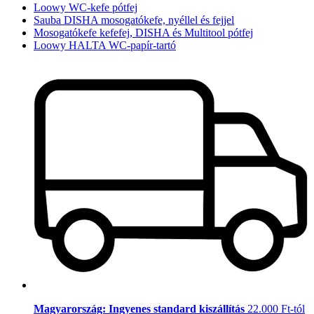
Loowy WC-kefe pótfej
Sauba DISHA mosogatókefe, nyéllel és fejjel
Mosogatókefe kefefej, DISHA és Multitool pótfej
Loowy HALTA WC-papír-tartó
Magyarország: Ingyenes standard kiszállítás
22.000 Ft-tól