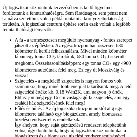
Új logisztikai központunk tervezésében is kellő figyelmet
fordítottunk a fenntarthatóságra. Sem fáradtságot, sem pénzt nem
sajnálva szerettünk volna példát mutatni a környezettudatosság
területén. A logisztikai centrum építése során ezek voltak a legfőbb
fenntarthatósági tényezők:
A fa - a természetesen megújuló nyersanyag - fontos szerepet
játszott az építésben. Az egész központban összesen 680
köbméter fa került felhasználásra. Mivel minden köbméter
fában egy tonna CO
tárolódik, 680 tonna CO
-t sikerült
2
2
megkötni. Összehasonlításképpen: egy tonna CO
egy 4900
2
kilométeres autóútnak felel meg. Ez egy út Moszkváig és
vissza!
Szigetelés - a megfelelő szigetelés is nagyon fontos volt
számunkra, hogy minél több energiát takarítsunk meg. A tető
szigetelési értéke kb. 0,18 W/m2K, ami nagyon jó érték.
Ehhez jön még egy 16 cm vastagságú falszigetelés, ami egy
családi ház szigetelésének felel meg!
Fűtés és hűtés - Az új logisztikai központunktól alig egy
kilométerre található egy biogázüzem, amely biomassza
tüzelési rendszerrel is rendelkezik.
Így ahelyett, hogy saját gáztüzelésű rendszert telepítettünk
volna, úgy döntöttünk, hogy új logisztikai központunkat a
biogázüzem és a biomassza tüzelési rendszer segítségével