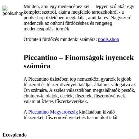
Minden, ami egy medencéhez kell – legyen szó akár egy
komplett szettről, akár a megfelelő tartozékokról - a
pools.shop üzletében megtalálja, amit keres. Nagyszerű
medencék az otthoni fürdőzéshez és rengeteg
medenceápolási termék.
Örömteli fürdőzés mindenki számára:
pools.shop
Piccantino – Finomságok ínyencek
számára
A Piccantino üzletében top nemzetközi gyártók legjobb
fűszereit és fűszernövényeit találja - általunk válogatva az
Ön számára. A széles választékban megtalálhatók pestók,
chutney-k, olajok, ecetek, fűszerek, fűszernövények,
valamint ízletes fűszerkeverékek.
A
Piccantino Magyarország
kínálatában kiváló
fűszereket, fűszernövényeket és hasonlókat talál.
Ecosplendo