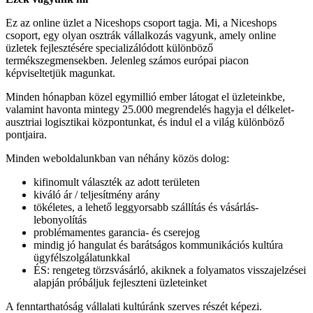
Ez az online üzlet a Niceshops csoport tagja. Mi, a Niceshops
csoport, egy olyan osztrák vállalkozás vagyunk, amely online
üzletek fejlesztésére specializálódott különböző
termékszegmensekben. Jelenleg számos európai piacon
képviseltetjük magunkat.
Minden hónapban közel egymillió ember látogat el üzleteinkbe,
valamint havonta mintegy 25.000 megrendelés hagyja el délkelet-
ausztriai logisztikai központunkat, és indul el a világ különböző
pontjaira.
Minden weboldalunkban van néhány közös dolog:
kifinomult választék az adott területen
kiváló ár / teljesítmény arány
tökéletes, a lehető leggyorsabb szállítás és vásárlás-
lebonyolítás
problémamentes garancia- és cserejog
mindig jó hangulat és barátságos kommunikációs kultúra
ügyfélszolgálatunkkal
ÉS: rengeteg törzsvásárló, akiknek a folyamatos visszajelzései
alapján próbáljuk fejleszteni üzleteinket
A fenntarthatóság vállalati kultúránk szerves részét képezi.