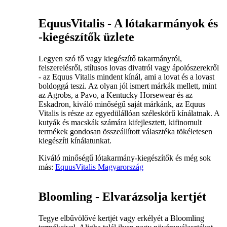
EquusVitalis - A lótakarmányok és
-kiegészítők üzlete
Legyen szó fő vagy kiegészítő takarmányról,
felszerelésről, stílusos lovas divatról vagy ápolószerekről
- az Equus Vitalis mindent kínál, ami a lovat és a lovast
boldoggá teszi. Az olyan jól ismert márkák mellett, mint
az Agrobs, a Pavo, a Kentucky Horsewear és az
Eskadron, kiváló minőségű saját márkánk, az Equus
Vitalis is része az egyedülállóan széleskörű kínálatnak. A
kutyák és macskák számára kifejlesztett, kifinomult
termékek gondosan összeállított választéka tökéletesen
kiegészíti kínálatunkat.
Kiváló minőségű lótakarmány-kiegészítők és még sok
más:
EquusVitalis Magyarország
Bloomling - Elvarázsolja kertjét
Tegye elbűvölővé kertjét vagy erkélyét a Bloomling