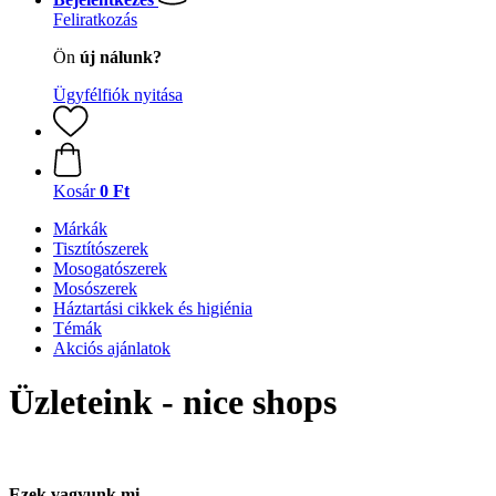
Feliratkozás
Ön
új nálunk?
Ügyfélfiók nyitása
Kosár
0 Ft
Márkák
Tisztítószerek
Mosogatószerek
Mosószerek
Háztartási cikkek és higiénia
Témák
Akciós ajánlatok
Üzleteink - nice shops
Ezek vagyunk mi