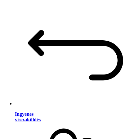
Ingyenes
visszaküldés