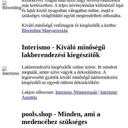
termékeivel. Aligha talál ilyen nagy növényválasztékot
más kertészetben. A teljes növénykínálat különböző fajai
és fajtái közül nyugodtan válogathat online, majd a
szükséges virágfölddel együtt megrendelheti otthonába.
Kiváló minőségű vetőmagok és kiegészítők a kertbe:
Bloomling Magyarország
Interismo - Kiváló minőségű
lakberendezési kiegészítők
Lakberendezési kiegészítők online üzlete. Itt mindent
megtalál, amire szíve vágyik a dekoráláshoz. A
legnevesebb gyártók kiváló minőségű lakberendezési
kiegészítői az egyedi otthoni dekorációkért.
Lakjon stílusosan:
Interismo Németország
|
Interismo
Ausztria
pools.shop - Minden, ami a
medencéhez szükséges