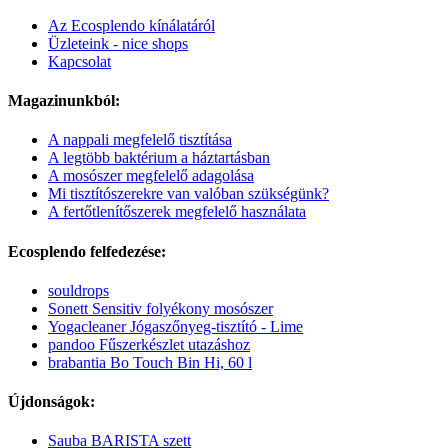
Az Ecosplendo kínálatáról
Üzleteink - nice shops
Kapcsolat
Magazinunkból:
A nappali megfelelő tisztítása
A legtöbb baktérium a háztartásban
A mosószer megfelelő adagolása
Mi tisztítószerekre van valóban szükségünk?
A fertőtlenítőszerek megfelelő használata
Ecosplendo felfedezése:
souldrops
Sonett Sensitiv folyékony mosószer
Yogacleaner Jógaszőnyeg-tisztító - Lime
pandoo Fűszerkészlet utazáshoz
brabantia Bo Touch Bin Hi, 60 l
Újdonságok:
Sauba BARISTA szett