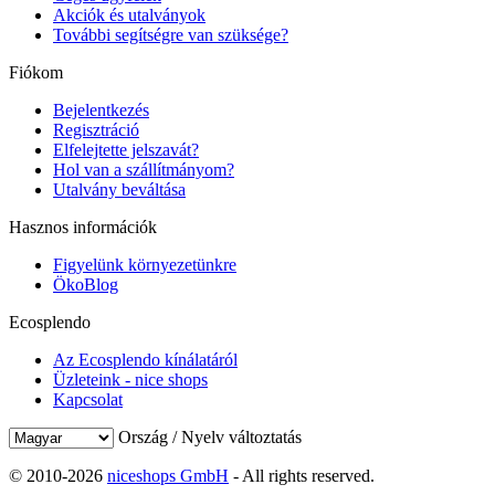
Akciók és utalványok
További segítségre van szüksége?
Fiókom
Bejelentkezés
Regisztráció
Elfelejtette jelszavát?
Hol van a szállítmányom?
Utalvány beváltása
Hasznos információk
Figyelünk környezetünkre
ÖkoBlog
Ecosplendo
Az Ecosplendo kínálatáról
Üzleteink - nice shops
Kapcsolat
Ország / Nyelv változtatás
© 2010-2026
niceshops GmbH
- All rights reserved.