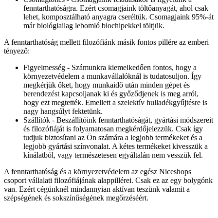
fenntarthatóságra. Ezért csomagjaink töltőanyagát, ahol csak
lehet, komposztálható anyagra cseréltük. Csomagjaink 95%-át
már biológiailag lebomló biochipekkel töltjük.
A fenntarthatóság mellett filozófiánk másik fontos pillére az emberi
tényező:
Figyelmesség - Számunkra kiemelkedően fontos, hogy a
környezetvédelem a munkavállalóknál is tudatosuljon. Így
megkérjük őket, hogy munkaidő után minden gépet és
berendezést kapcsoljanak ki és győződjenek is meg arról,
hogy ezt megtették. Emellett a szelektív hulladékgyűjtésre is
nagy hangsúlyt fektetünk.
Szállítók - Beszállítóink fenntarthatóságát, gyártási módszereit
és filozófiáját is folyamatosan megkérdőjelezzük. Csak így
tudjuk biztosítani az Ön számára a legjobb termékeket és a
legjobb gyártási színvonalat. A kétes termékeket kivesszük a
kínálatból, vagy természetesen egyáltalán nem vesszük fel.
A fenntarthatóság és a környezetvédelem az egész Niceshops
csoport vállalati filozófiájának alappillérei. Csak ez az egy bolygónk
van. Ezért cégünknél mindannyian aktívan teszünk valamit a
szépségének és sokszínűségének megőrzéséért.