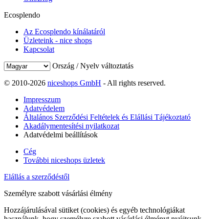
Ecosplendo
Az Ecosplendo kínálatáról
Üzleteink - nice shops
Kapcsolat
Ország / Nyelv változtatás
© 2010-2026
niceshops GmbH
- All rights reserved.
Impresszum
Adatvédelem
Általános Szerződési Feltételek és Elállási Tájékoztató
Akadálymentesítési nyilatkozat
Adatvédelmi beállítások
Cég
További niceshops üzletek
Elállás a szerződéstől
Személyre szabott vásárlási élmény
Hozzájárulásával sütiket (cookies) és egyéb technológiákat
használunk, hogy személyre szabott vásárlási élményt nyújtsunk