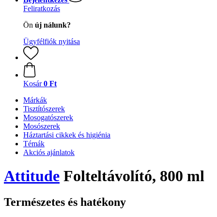
Feliratkozás
Ön
új nálunk?
Ügyfélfiók nyitása
Kosár
0 Ft
Márkák
Tisztítószerek
Mosogatószerek
Mosószerek
Háztartási cikkek és higiénia
Témák
Akciós ajánlatok
Attitude
Folteltávolító, 800 ml
Természetes és hatékony