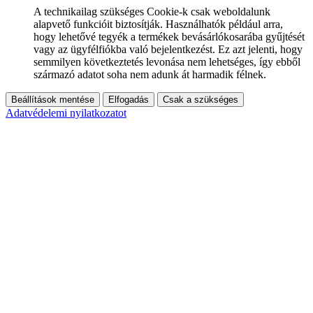
A technikailag szükséges Cookie-k csak weboldalunk
alapvető funkcióit biztosítják. Használhatók például arra,
hogy lehetővé tegyék a termékek bevásárlókosarába gyűjtését
vagy az ügyfélfiókba való bejelentkezést. Ez azt jelenti, hogy
semmilyen következtetés levonása nem lehetséges, így ebből
származó adatot soha nem adunk át harmadik félnek.
Beállítások mentése
Elfogadás
Csak a szükséges
Adatvédelemi nyilatkozatot