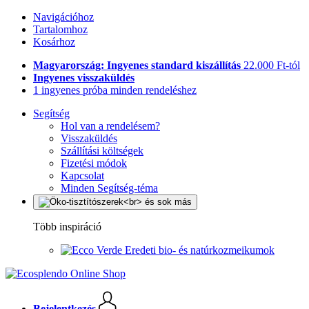
Navigációhoz
Tartalomhoz
Kosárhoz
Magyarország: Ingyenes standard kiszállítás
22.000 Ft-tól
Ingyenes visszaküldés
1 ingyenes próba minden rendeléshez
Segítség
Hol van a rendelésem?
Visszaküldés
Szállítási költségek
Fizetési módok
Kapcsolat
Minden Segítség-téma
Több inspiráció
Eredeti bio- és natúrkozmeikumok
Bejelentkezés