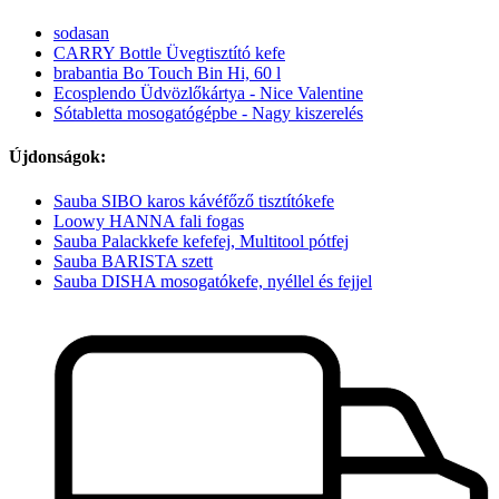
sodasan
CARRY Bottle Üvegtisztító kefe
brabantia Bo Touch Bin Hi, 60 l
Ecosplendo Üdvözlőkártya - Nice Valentine
Sótabletta mosogatógépbe - Nagy kiszerelés
Újdonságok:
Sauba SIBO karos kávéfőző tisztítókefe
Loowy HANNA fali fogas
Sauba Palackkefe kefefej, Multitool pótfej
Sauba BARISTA szett
Sauba DISHA mosogatókefe, nyéllel és fejjel