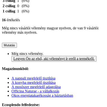
3 csillag
1
(6%)
2 csillag
0
(0%)
1 csillag
1
(6%)
16
értékelés
Még nincs vásárlói vélemény magyar nyelven, de van 9 vásárlói
vélemény más nyelven.
Mutatás
Még nincs vélemény.
Legyen Ön az első, aki véleményt ír erről a termékről.
Magazinunkból:
A nappali megfelelő tisztítása
A konyha megfelelő tisztítása
A mosószer megfelelő adagolása
Officina Naturae - a vállalkozás
Okos energiatakarékosság a háztartásban
Ecosplendo felfedezése: