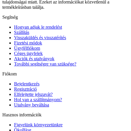
tulajdonságai miatt. Ezeket az információkat közvetlenül a
termékleírásban találja.
Segítség
Hogyan adjak le rendelést
Szállítás
Visszaküldés és visszatérítés
Fizetési módok
Ügyfélfiókom
Céges ügyfelek
Akciók és utalványok
További segítségre van szüksége?
Fiókom
Bejelentkezés
Regisztráció
Elfelejtette jelszavát?
Hol van a szállítmányom?
Utalvány beváltása
Hasznos információk
Figyelünk környezetünkre
ÖkoBlog