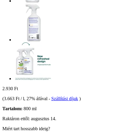
2.930 Ft
(
3.663 Ft / l
, 27% áfával
-
Szállítási díjak
)
Tartalom:
800 ml
Raktáron ettől: augusztus 14.
Miért tart hosszabb ideig?