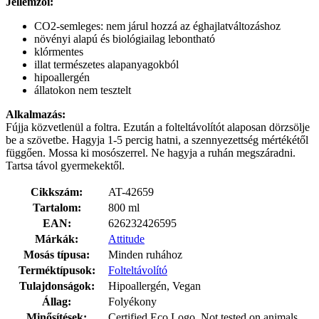
Jellemzői:
CO2-semleges: nem járul hozzá az éghajlatváltozáshoz
növényi alapú és biológiailag lebontható
klórmentes
illat természetes alapanyagokból
hipoallergén
állatokon nem tesztelt
Alkalmazás:
Fújja közvetlenül a foltra. Ezután a folteltávolítót alaposan dörzsölje
be a szövetbe. Hagyja 1-5 percig hatni, a szennyezettség mértékétől
függően. Mossa ki mosószerrel. Ne hagyja a ruhán megszáradni.
Tartsa távol gyermekektől.
Cikkszám:
AT-42659
Tartalom:
800 ml
EAN:
626232426595
Márkák:
Attitude
Mosás típusa:
Minden ruhához
Terméktípusok:
Folteltávolító
Tulajdonságok:
Hipoallergén, Vegan
Állag:
Folyékony
Minősítések:
Certified Eco Logo, Not tested on animals