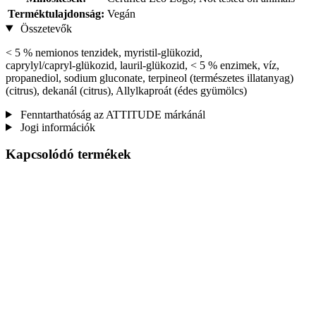
Terméktulajdonság:
Vegán
Összetevők
< 5 % nemionos tenzidek, myristil‑glükozid,
caprylyl/capryl‑glükozid, lauril-glükozid, < 5 % enzimek, víz,
propanediol, sodium gluconate, terpineol (természetes illatanyag)
(citrus), dekanál (citrus), Allylkaproát (édes gyümölcs)
Fenntarthatóság az ATTITUDE márkánál
Jogi információk
Kapcsolódó termékek