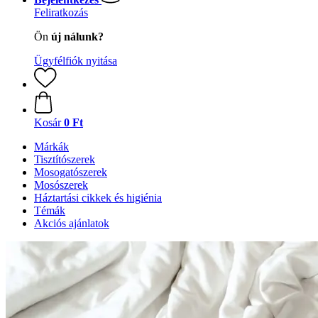
Feliratkozás
Ön
új nálunk?
Ügyfélfiók nyitása
Kosár
0 Ft
Márkák
Tisztítószerek
Mosogatószerek
Mosószerek
Háztartási cikkek és higiénia
Témák
Akciós ajánlatok