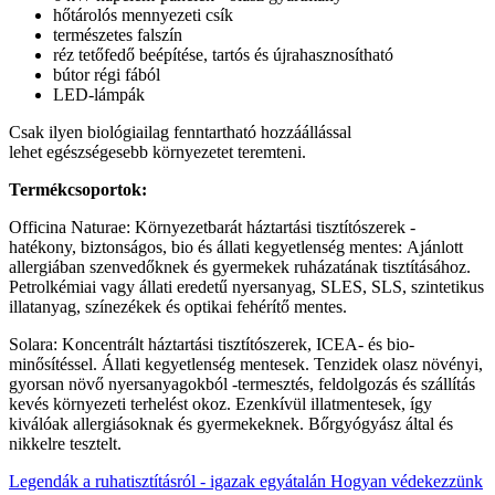
hőtárolós mennyezeti csík
természetes falszín
réz tetőfedő beépítése, tartós és újrahasznosítható
bútor régi fából
LED-lámpák
Csak ilyen biológiailag fenntartható hozzáállással
lehet egészségesebb környezetet teremteni.
Termékcsoportok:
Officina Naturae: Környezetbarát háztartási tisztítószerek -
hatékony, biztonságos, bio és állati kegyetlenség mentes: Ajánlott
allergiában szenvedőknek és gyermekek ruházatának tisztításához.
Petrolkémiai vagy állati eredetű nyersanyag, SLES, SLS, szintetikus
illatanyag, színezékek és optikai fehérítő mentes.
Solara: Koncentrált háztartási tisztítószerek, ICEA- és bio-
minősítéssel. Állati kegyetlenség mentesek. Tenzidek olasz növényi,
gyorsan növő nyersanyagokból -termesztés, feldolgozás és szállítás
kevés környezeti terhelést okoz. Ezenkívül illatmentesek, így
kiválóak allergiásoknak és gyermekeknek. Bőrgyógyász által és
nikkelre tesztelt.
Legendák a ruhatisztításról - igazak egyátalán
Hogyan védekezzünk