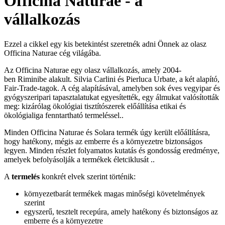
Officina Naturae - a
vállalkozás
Ezzel a cikkel egy kis betekintést szeretnék adni Önnek az olasz
Officina Naturae cég világába.
Az Officina Naturae egy olasz vállalkozás, amely 2004-
ben Riminibe alakult. Silvia Carlini és Pierluca Urbate, a két alapító,
Fair-Trade-tagok. A cég alapításával, amelyben sok éves vegyipar és
gyógyszeripari tapasztalatukat egyesítették, egy álmukat valósították
meg: kizárólag ökológiai tisztítószerek előállítása etikai és
ökológialiga fenntartható termeléssel..
Minden Officina Naturae és Solara termék úgy került előállításra,
hogy hatékony, mégis az emberre és a környezetre biztonságos
legyen. Minden részlet folyamatos kutatás és gondosság eredménye,
amelyek befolyásolják a termékek életciklusát ..
A
termelés
konkrét elvek szerint történik:
környezetbarát termékek magas minőségi követelmények
szerint
egyszerű, tesztelt recepúra, amely hatékony és biztonságos az
emberre és a környezetre