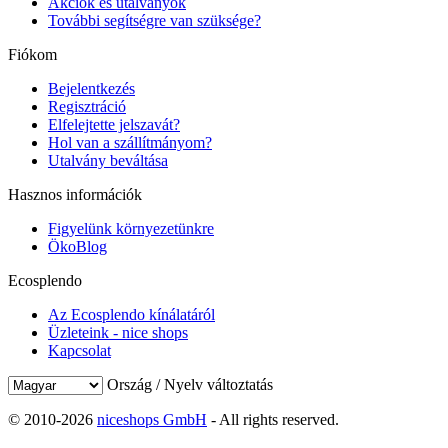
Akciók és utalványok
További segítségre van szüksége?
Fiókom
Bejelentkezés
Regisztráció
Elfelejtette jelszavát?
Hol van a szállítmányom?
Utalvány beváltása
Hasznos információk
Figyelünk környezetünkre
ÖkoBlog
Ecosplendo
Az Ecosplendo kínálatáról
Üzleteink - nice shops
Kapcsolat
Ország / Nyelv változtatás
© 2010-2026
niceshops GmbH
- All rights reserved.