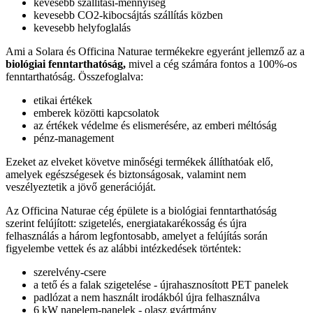
kevesebb szállítási-mennyiség
kevesebb CO2-kibocsájtás szállítás közben
kevesebb helyfoglalás
Ami a Solara és Officina Naturae termékekre egyeránt jellemző az a
biológiai fenntarthatóság,
mivel a cég számára fontos a 100%-os
fenntarthatóság. Összefoglalva:
etikai értékek
emberek közötti kapcsolatok
az értékek védelme és elismerésére, az emberi méltóság
pénz-management
Ezeket az elveket követve minőségi termékek állíthatóak elő,
amelyek egészségesek és biztonságosak, valamint nem
veszélyeztetik a jövő generációját.
Az Officina Naturae cég épülete is a biológiai fenntarthatóság
szerint felújított: szigetelés, energiatakarékosság és újra
felhasználás a három legfontosabb, amelyet a felújítás során
figyelembe vettek és az alábbi intézkedések történtek:
szerelvény-csere
a tető és a falak szigetelése - újrahasznosított PET panelek
padlózat a nem használt irodákból újra felhasználva
6 kW napelem-panelek - olasz gyártmány