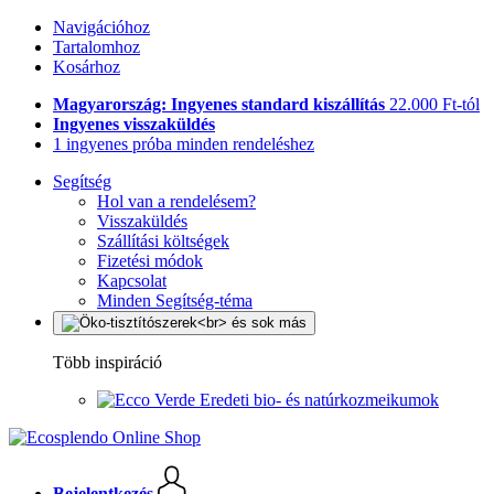
Navigációhoz
Tartalomhoz
Kosárhoz
Magyarország: Ingyenes standard kiszállítás
22.000 Ft-tól
Ingyenes visszaküldés
1 ingyenes próba minden rendeléshez
Segítség
Hol van a rendelésem?
Visszaküldés
Szállítási költségek
Fizetési módok
Kapcsolat
Minden Segítség-téma
Több inspiráció
Eredeti bio- és natúrkozmeikumok
Bejelentkezés