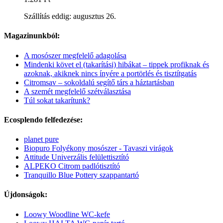
Szállítás eddig: augusztus 26.
Magazinunkból:
A mosószer megfelelő adagolása
Mindenki követ el (takarítási) hibákat – tippek profiknak és
azoknak, akiknek nincs ínyére a portörlés és tisztítgatás
Citromsav – sokoldalú segítő társ a háztartásban
A szemét megfelelő szétválasztása
Túl sokat takarítunk?
Ecosplendo felfedezése:
planet pure
Biopuro Folyékony mosószer - Tavaszi virágok
Attitude Univerzális felülettisztító
ALPEKO Citrom padlótisztító
Tranquillo Blue Pottery szappantartó
Újdonságok:
Loowy Woodline WC-kefe