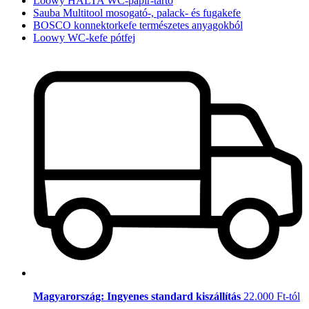
Loowy HALTA WC-papír-tartó
Sauba Multitool mosogató-, palack- és fugakefe
BOSCO konnektorkefe természetes anyagokból
Loowy WC-kefe pótfej
Magyarország: Ingyenes standard kiszállítás
22.000 Ft-tól