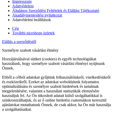
Impresszum
Adatvédelem
Általános Szerződési Feltételek és Elállási Tájékoztató
Akadálymentesítési nyilatkozat
Adatvédelmi beállítások
Cég
További niceshops üzletek
Elállás a szerződéstől
Személyre szabott vásárlási élmény
Hozzájárulásával sütiket (cookies) és egyéb technológiákat
használunk, hogy személyre szabott vásárlási élményt nyújtsunk
Önnek.
Ebből a célból adatokat gyűjtünk felhasználóinkról, viselkedésükről
és eszközeikről. Ezeket az adatokat weboldalunk folyamatos
optimalizálására és személyre szabott hirdetések és tartalmak
megjelenítésére, valamint a használati statisztikák elemzésére
használjuk fel. Az Ön titkosított adatait külső szolgáltatókkal is
szinkronizálhatjuk, és az ő online hirdetési csatornáikon keresztül
ajánlatokat mutathatunk Önnek, de csak akkor, ha Ön már használja
a szolgáltatásaikat.