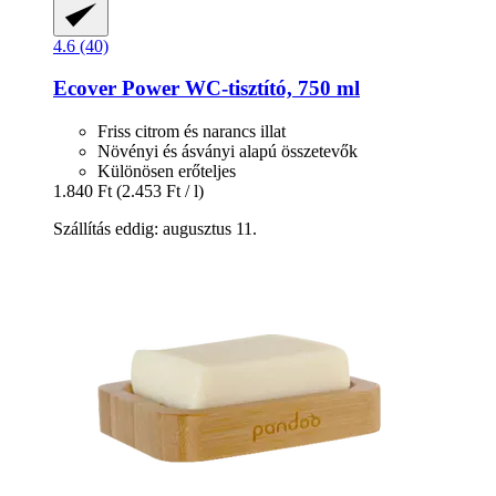
4.6 (40)
Ecover
Power WC-​tisztító, 750 ml
Friss citrom és narancs illat
Növényi és ásványi alapú összetevők
Különösen erőteljes
1.840 Ft
(2.453 Ft / l)
Szállítás eddig: augusztus 11.