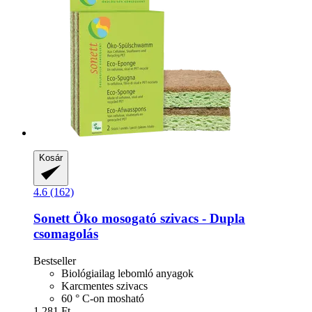
Kosár
4.6 (162)
Sonett
Öko mosogató szivacs -​ Dupla
csomagolás
Bestseller
Biológiailag lebomló anyagok
Karcmentes szivacs
60 ° C-on mosható
1.281 Ft