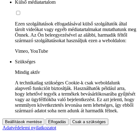
Külső médiatartalom
Ezen szolgáltatások elfogadásával külső szolgáltatók által
tárolt videókat vagy egyéb médiatartalmakat mutathatunk meg
Önnek. Az Ön beleegyezésével az alábbi, harmadik féltől
származó szolgáltatásokat használjuk ezen a weboldalon:
Vimeo, YouTube
Szükséges
Mindig aktív
A technikailag szükséges Cookie-k csak weboldalunk
alapvető funkcióit biztosítják. Használhatók például arra,
hogy lehetővé tegyék a termékek bevásárlókosarába gyűjtését
vagy az ügyfélfiókba való bejelentkezést. Ez azt jelenti, hogy
semmilyen következtetés levonása nem lehetséges, így ebből
származó adatot soha nem adunk át harmadik félnek.
Beállítások mentése
Elfogadás
Csak a szükséges
Adatvédelemi nyilatkozatot