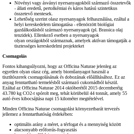
Növényi vagy ásványi nyersanyagokból származó összetevők
- állati eredetű, pertolkémiai és káros hatású szintetikus
összetevő mentesek.
Lehetőség szerint olasz nyersanyagok felhasználása, ezáltal a
helyi kereskedelem támogatása - ellenörzött biológiai
gazdálkodásból származó nyersanyagok (pl. Brassica olaj
tenzidek). Ellenkező esetben a nyersanyagok
olyan országokból származnak, amelyek aktívan támogatják a
tisztességes kereskedelmi projekteket
Csomagolás
Fontos kihangsúlyozni, hogy az Officina Naturae jelenleg az
egyetlen olyan olasz cég, amely bioműanyagot használ a
tisztítószerek csomagolásának és dobozának előállításához. Ez az
anyag fenntartható termelésből származó cukornádból készül.
Ezáltal az Officina Naturae 2014 októberétől 2015 decemberéig
43.780 kg CO2-t spórolt meg, tehát körübelül 44 tonnát, amely 55
autó éves kibocsájtása napi 15 kilométer megtételével.
Minden Officina Naturae csomagolást környezetbarát tervezés
jellemez a fenntarthatóság érdekében:
optimális arány a méret, a térfogat és a mennyiség között
alacsonyabb erőforrás-fogyasztás