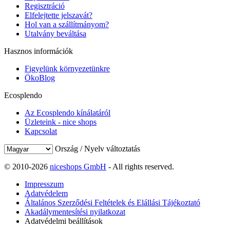
Regisztráció
Elfelejtette jelszavát?
Hol van a szállítmányom?
Utalvány beváltása
Hasznos információk
Figyelünk környezetünkre
ÖkoBlog
Ecosplendo
Az Ecosplendo kínálatáról
Üzleteink - nice shops
Kapcsolat
Ország / Nyelv változtatás
© 2010-2026
niceshops GmbH
- All rights reserved.
Impresszum
Adatvédelem
Általános Szerződési Feltételek és Elállási Tájékoztató
Akadálymentesítési nyilatkozat
Adatvédelmi beállítások