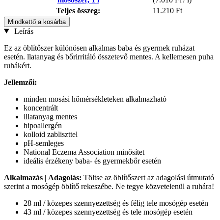
Teljes összeg:
11.210 Ft
Mindkettő a kosárba
Leírás
Ez az öblítőszer különösen alkalmas baba és gyermek ruházat
esetén. llatanyag és bőrirritáló összetevő mentes. A kellemesen puha
ruhákért.
Jellemzői:
minden mosási hőmérsékleteken alkalmazható
koncentrált
illatanyag mentes
hipoallergén
kolloid zabliszttel
pH-semleges
National Eczema Association minősítet
ideális érzékeny baba- és gyermekbőr esetén
Alkalmazás | Adagolás:
Töltse az öblítőszert az adagolási útmutató
szerint a mosógép öblítő rekeszébe. Ne tegye közvetelenül a ruhára!
28 ml / közepes szennyezettség és félig tele mosógép esetén
43 ml / közepes szennyezettség és tele mosógép esetén