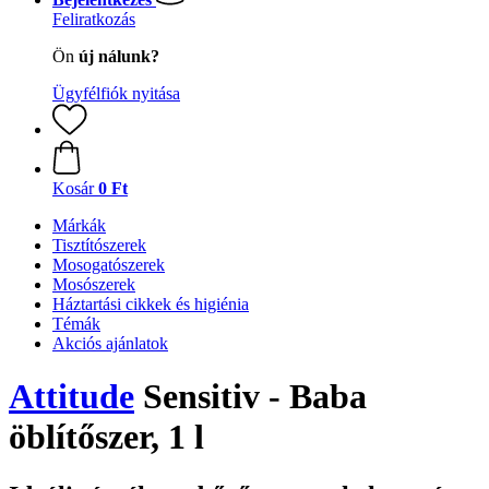
Feliratkozás
Ön
új nálunk?
Ügyfélfiók nyitása
Kosár
0 Ft
Márkák
Tisztítószerek
Mosogatószerek
Mosószerek
Háztartási cikkek és higiénia
Témák
Akciós ajánlatok
Attitude
Sensitiv - Baba
öblítőszer, 1 l