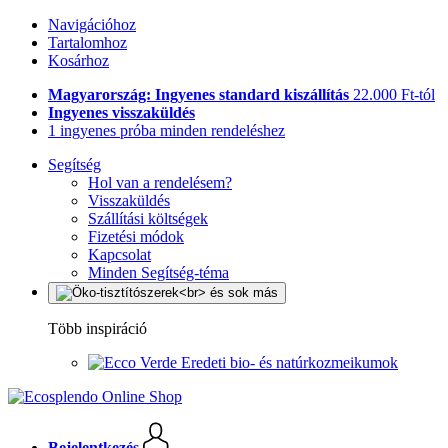
Navigációhoz
Tartalomhoz
Kosárhoz
Magyarország: Ingyenes standard kiszállítás
22.000 Ft-tól
Ingyenes visszaküldés
1 ingyenes próba minden rendeléshez
Segítség
Hol van a rendelésem?
Visszaküldés
Szállítási költségek
Fizetési módok
Kapcsolat
Minden Segítség-téma
Több inspiráció
Eredeti bio- és natúrkozmeikumok
Bejelentkezés