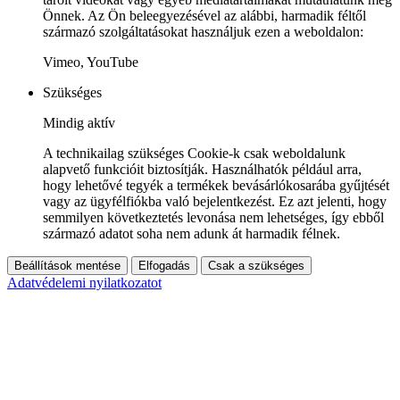
Önnek. Az Ön beleegyezésével az alábbi, harmadik féltől
származó szolgáltatásokat használjuk ezen a weboldalon:
Vimeo, YouTube
Szükséges
Mindig aktív
A technikailag szükséges Cookie-k csak weboldalunk
alapvető funkcióit biztosítják. Használhatók például arra,
hogy lehetővé tegyék a termékek bevásárlókosarába gyűjtését
vagy az ügyfélfiókba való bejelentkezést. Ez azt jelenti, hogy
semmilyen következtetés levonása nem lehetséges, így ebből
származó adatot soha nem adunk át harmadik félnek.
Beállítások mentése
Elfogadás
Csak a szükséges
Adatvédelemi nyilatkozatot