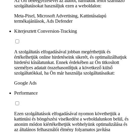
Az Ön beleegyezésével az alábbi, harmadik féltől származó
szolgáltatásokat használjuk ezen a weboldalon:
Meta-Pixel, Microsoft Advertising, Kattintásalapú
termékajánlások, Ads Defender
Kiterjesztett Conversion-Tracking
A szolgáltatás elfogadásával jobban megérthetjük és
értékelhetjük online hirdetéseink sikerét, és optimalizálhatjuk
hirdetési kínálatunkat. Ennek érdekében az Ön titkosított
személyes adatait összehasonlítjuk a következő külső
szolgáltatókkal, ha Ön már használja szolgáltatásaikat:
Google Ads
Performance
Ezen szolgáltatások elfogadásával nyomon követhetjük a
kattintási és böngészési viselkedést a weboldalunkon belül, és
anonim módon kiértékelhetjük webhelyünk optimalizálása és
az általános felhasználói élmény folyamatos javítása