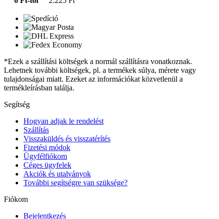
0 Ft-tól
2.225 Ft
*Ezek a szállítási költségek a normál szállításra vonatkoznak.
Lehetnek további költségek, pl. a termékek súlya, mérete vagy
tulajdonságai miatt. Ezeket az információkat közvetlenül a
termékleírásban találja.
Segítség
Hogyan adjak le rendelést
Szállítás
Visszaküldés és visszatérítés
Fizetési módok
Ügyfélfiókom
Céges ügyfelek
Akciók és utalványok
További segítségre van szüksége?
Fiókom
Bejelentkezés