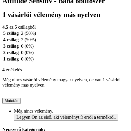
Attitude Sensitiv - Baba öblítőszer
1 vásárlói vélemény más nyelven
4,5
az 5 csillagból
5 csillag
2
(50%)
4 csillag
2
(50%)
3 csillag
0
(0%)
2 csillag
0
(0%)
1 csillag
0
(0%)
4
értékelés
Még nincs vásárlói vélemény magyar nyelven, de van 1 vásárlói
vélemény más nyelven.
Mutatás
Még nincs vélemény.
Legyen Ön az első, aki véleményt ír erről a termékről.
Népszerű kategóriák: