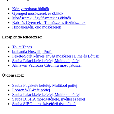
Környezetbarát öblítők
Gyengéd mosószerek és öblítők
Mosószerek, lágyítószerek és öblítők
Baba és Gyermek - Természetes tisztítószerek
Hipoallergén, öko mosószerek
Ecosplendo felfedezése:
Toilet Tapes
brabantia Húsvilla, Profil
Fekete-Sötét kényes anyag mosószer | Lime és Lótusz
Sauba Palackkefe kefefej, Multitool pótfej
Almawin Vadrózsa-Citromfű mosogatószer
Újdonságok:
Sauba Fugakefe kefefej, Multitool pótfej
Loowy WC-kefe pótfej
Sauba Palackkefe kefefej, Multitool pótfej
Sauba DISHA mosogatókefe, nyéllel és fejjel
Sauba SIBO karos kávéfőző tisztítókefe