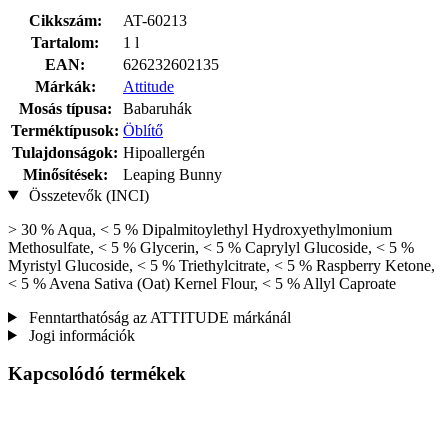
Cikkszám:
AT-60213
Tartalom:
1 l
EAN:
626232602135
Márkák:
Attitude
Mosás típusa:
Babaruhák
Terméktípusok:
Öblítő
Tulajdonságok:
Hipoallergén
Minősítések:
Leaping Bunny
Összetevők (INCI)
> 30 % Aqua, < 5 % Dipalmitoylethyl Hydroxyethylmonium
Methosulfate, < 5 % Glycerin, < 5 % Caprylyl Glucoside, < 5 %
Myristyl Glucoside, < 5 % Triethylcitrate, < 5 % Raspberry Ketone,
< 5 % Avena Sativa (Oat) Kernel Flour, < 5 % Allyl Caproate
Fenntarthatóság az ATTITUDE márkánál
Jogi információk
Kapcsolódó termékek