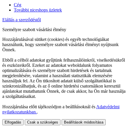
Cég
További niceshops üzletek
Elállás a szerződéstől
Személyre szabott vásárlási élmény
Hozzájárulásával sütiket (cookies) és egyéb technológiákat
használunk, hogy személyre szabott vásárlási élményt nyújtsunk
Önnek.
Ebből a célból adatokat gyűjtünk felhasználóinkról, viselkedésükről
és eszközeikről. Ezeket az adatokat weboldalunk folyamatos
optimalizálására és személyre szabott hirdetések és tartalmak
megjelenítésére, valamint a használati statisztikák elemzésére
használjuk fel. Az Ön titkosított adatait külső szolgáltatókkal is
szinkronizálhatjuk, és az ő online hirdetési csatornáikon keresztül
ajánlatokat mutathatunk Önnek, de csak akkor, ha Ön már használja
a szolgáltatásaikat.
Hozzájárulása előtt tájékozódjon a beállításoknál és
Adatvédelmi
nyilatkozatunkban.
.
Elfogadás
Csak a szükséges
Beállítások módosítása