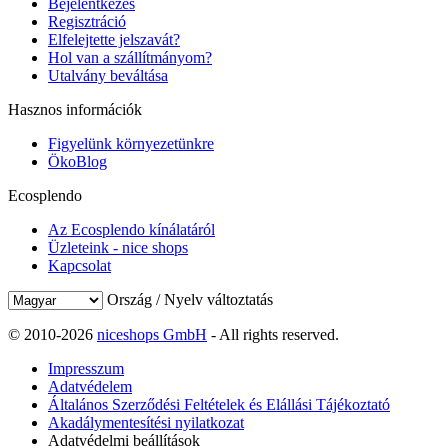
Bejelentkezés
Regisztráció
Elfelejtette jelszavát?
Hol van a szállítmányom?
Utalvány beváltása
Hasznos információk
Figyelünk környezetünkre
ÖkoBlog
Ecosplendo
Az Ecosplendo kínálatáról
Üzleteink - nice shops
Kapcsolat
Ország / Nyelv változtatás
© 2010-2026
niceshops GmbH
- All rights reserved.
Impresszum
Adatvédelem
Általános Szerződési Feltételek és Elállási Tájékoztató
Akadálymentesítési nyilatkozat
Adatvédelmi beállítások