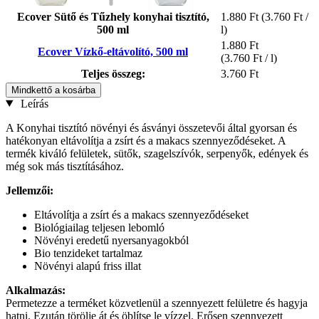
Ecover Sütő és Tűzhely konyhai tisztító,
1.880 Ft
(3.760 Ft /
500 ml
l)
1.880 Ft
Ecover Vízkő-eltávolító, 500 ml
(3.760 Ft / l)
Teljes összeg:
3.760 Ft
Mindkettő a kosárba
Leírás
A Konyhai tisztító növényi és ásványi összetevői által gyorsan és
hatékonyan eltávolítja a zsírt és a makacs szennyeződéseket. A
termék kiváló felületek, sütők, szagelszívók, serpenyők, edények és
még sok más tisztításához.
Jellemzői:
Eltávolítja a zsírt és a makacs szennyeződéseket
Biológiailag teljesen lebomló
Növényi eredetű nyersanyagokból
Bio tenzideket tartalmaz
Növényi alapú friss illat
Alkalmazás:
Permetezze a terméket közvetlenül a szennyezett felületre és hagyja
hatni. Ezután törölje át és öblítse le vízzel. Erősen szennyezett