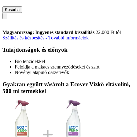
Kosárba
Magyarország: Ingyenes standard kiszállítás
22.000 Ft-tól
Szállítás és kézbesítés - További információk
Tulajdonságok és előnyök
Bio tenzidekkel
Feloldja a makacs szennyeződéseket és zsírt
Növényi alapuló összetevők
Gyakran együtt vásárolt a Ecover Vízkő-eltávolító,
500 ml termékkel