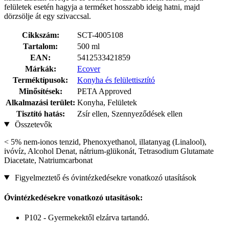
felületek esetén hagyja a terméket hosszabb ideig hatni, majd
dörzsölje át egy szivaccsal.
Cikkszám:
SCT-4005108
Tartalom:
500 ml
EAN:
5412533421859
Márkák:
Ecover
Terméktípusok:
Konyha és felülettisztító
Minősítések:
PETA Approved
Alkalmazási terület:
Konyha, Felületek
Tisztító hatás:
Zsír ellen, Szennyeződések ellen
Összetevők
< 5% nem-ionos tenzid, Phenoxyethanol, illatanyag (Linalool),
ivóvíz, Alcohol Denat, nátrium-glükonát, Tetrasodium Glutamate
Diacetate, Natriumcarbonat
Figyelmeztető és óvintézkedésekre vonatkozó utasítások
Óvintézkedésekre vonatkozó utasítások:
P102 - Gyermekektől elzárva tartandó.