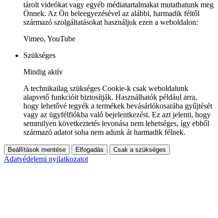
tárolt videókat vagy egyéb médiatartalmakat mutathatunk meg
Önnek. Az Ön beleegyezésével az alábbi, harmadik féltől
származó szolgáltatásokat használjuk ezen a weboldalon:
Vimeo, YouTube
Szükséges
Mindig aktív
A technikailag szükséges Cookie-k csak weboldalunk
alapvető funkcióit biztosítják. Használhatók például arra,
hogy lehetővé tegyék a termékek bevásárlókosarába gyűjtését
vagy az ügyfélfiókba való bejelentkezést. Ez azt jelenti, hogy
semmilyen következtetés levonása nem lehetséges, így ebből
származó adatot soha nem adunk át harmadik félnek.
Beállítások mentése
Elfogadás
Csak a szükséges
Adatvédelemi nyilatkozatot