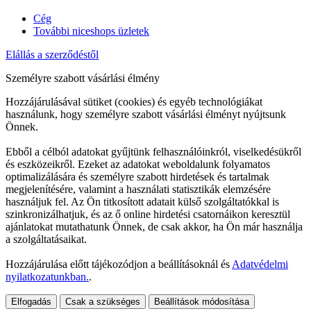
Cég
További niceshops üzletek
Elállás a szerződéstől
Személyre szabott vásárlási élmény
Hozzájárulásával sütiket (cookies) és egyéb technológiákat
használunk, hogy személyre szabott vásárlási élményt nyújtsunk
Önnek.
Ebből a célból adatokat gyűjtünk felhasználóinkról, viselkedésükről
és eszközeikről. Ezeket az adatokat weboldalunk folyamatos
optimalizálására és személyre szabott hirdetések és tartalmak
megjelenítésére, valamint a használati statisztikák elemzésére
használjuk fel. Az Ön titkosított adatait külső szolgáltatókkal is
szinkronizálhatjuk, és az ő online hirdetési csatornáikon keresztül
ajánlatokat mutathatunk Önnek, de csak akkor, ha Ön már használja
a szolgáltatásaikat.
Hozzájárulása előtt tájékozódjon a beállításoknál és
Adatvédelmi
nyilatkozatunkban.
.
Elfogadás
Csak a szükséges
Beállítások módosítása