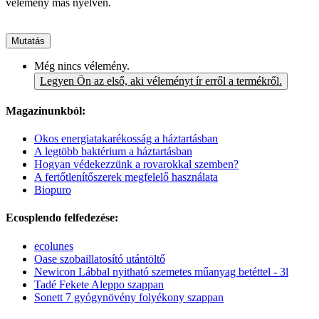
vélemény más nyelven.
Mutatás
Még nincs vélemény.
Legyen Ön az első, aki véleményt ír erről a termékről.
Magazinunkból:
Okos energiatakarékosság a háztartásban
A legtöbb baktérium a háztartásban
Hogyan védekezzünk a rovarokkal szemben?
A fertőtlenítőszerek megfelelő használata
Biopuro
Ecosplendo felfedezése:
ecolunes
Oase szobaillatosító utántöltő
Newicon Lábbal nyitható szemetes műanyag betéttel - 3l
Tadé Fekete Aleppo szappan
Sonett 7 gyógynövény folyékony szappan