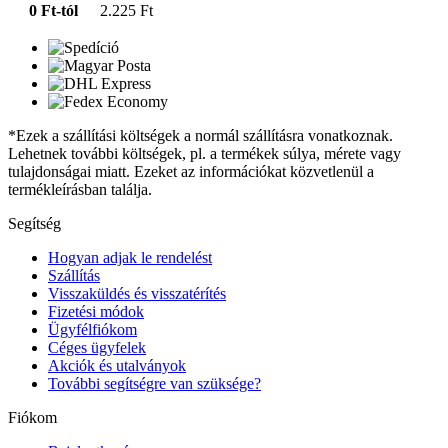
0 Ft-tól
2.225 Ft
*Ezek a szállítási költségek a normál szállításra vonatkoznak.
Lehetnek további költségek, pl. a termékek súlya, mérete vagy
tulajdonságai miatt. Ezeket az információkat közvetlenül a
termékleírásban találja.
Segítség
Hogyan adjak le rendelést
Szállítás
Visszaküldés és visszatérítés
Fizetési módok
Ügyfélfiókom
Céges ügyfelek
Akciók és utalványok
További segítségre van szüksége?
Fiókom