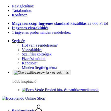
Navigációhoz
Tartalomhoz
Kosárhoz
Magyarország: Ingyenes standard kiszállítás
22.000 Ft-tól
Ingyenes visszaküldés
1 ingyenes próba minden rendeléshez
Segítség
Hol van a rendelésem?
Visszaküldés
Szállítási költségek
Fizetési módok
Kapcsolat
Minden Segítség-téma
Több inspiráció
Eredeti bio- és natúrkozmeikumok
Bejelentkezés