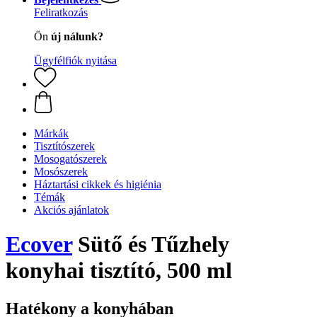
Feliratkozás
Ön
új nálunk?
Ügyfélfiók nyitása
Márkák
Tisztítószerek
Mosogatószerek
Mosószerek
Háztartási cikkek és higiénia
Témák
Akciós ajánlatok
Ecover
Sütő és Tűzhely
konyhai tisztító, 500 ml
Hatékony a konyhában