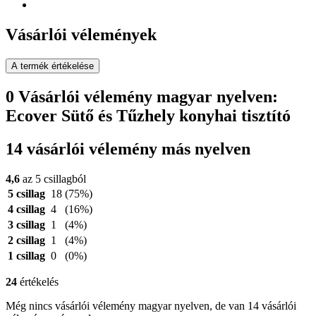
Vásárlói vélemények
A termék értékelése
0 Vásárlói vélemény magyar nyelven:
Ecover Sütő és Tűzhely konyhai tisztító
14 vásárlói vélemény más nyelven
4,6
az 5 csillagból
5 csillag
18
(75%)
4 csillag
4
(16%)
3 csillag
1
(4%)
2 csillag
1
(4%)
1 csillag
0
(0%)
24
értékelés
Még nincs vásárlói vélemény magyar nyelven, de van 14 vásárlói