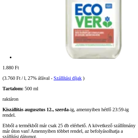
1.880 Ft
(
3.760 Ft / l
, 27% áfával
-
Szállítási díjak
)
Tartalom:
500 ml
raktáron
Kiszállítás augusztus 12., szerda
-ig, amennyiben
hétfő 23:59-ig
rendel.
Ebből a termékből már csak 25 db elérhető. A következő szállítmány
már úton van! Amennyiben többet rendel, az befolyásolhatja a
szállítási dátumot.