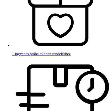
1 ingyenes próba minden rendeléshez