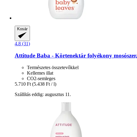
Kosár
4.8 (31)
Attitude
Baba -​ Körtenektár folyékony mosószer,
Természetes összetevőkkel
Kellemes illat
CO2-semleges
5.710 Ft
(5.438 Ft / l)
Szállítás eddig: augusztus 11.