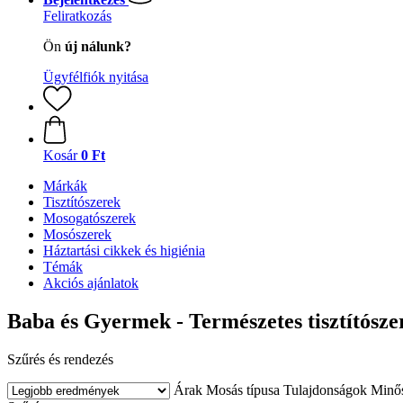
Feliratkozás
Ön
új nálunk?
Ügyfélfiók nyitása
Kosár
0 Ft
Márkák
Tisztítószerek
Mosogatószerek
Mosószerek
Háztartási cikkek és higiénia
Témák
Akciós ajánlatok
Baba és Gyermek - Természetes tisztítósze
Szűrés és rendezés
Árak
Mosás típusa
Tulajdonságok
Minős