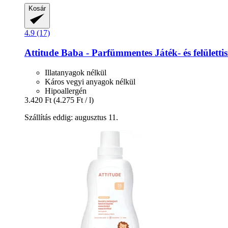
Kosár
4.9 (17)
Attitude
Baba -​ Parfümmentes Játék-​ és felülettis
Illatanyagok nélkül
Káros vegyi anyagok nélkül
Hipoallergén
3.420 Ft
(4.275 Ft / l)
Szállítás eddig: augusztus 11.