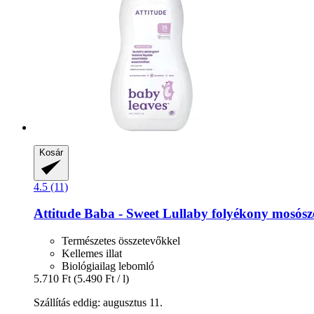
Kosár
4.5 (11)
Attitude
Baba -​ Sweet Lullaby folyékony mosósze
Természetes összetevőkkel
Kellemes illat
Biológiailag lebomló
5.710 Ft
(5.490 Ft / l)
Szállítás eddig: augusztus 11.