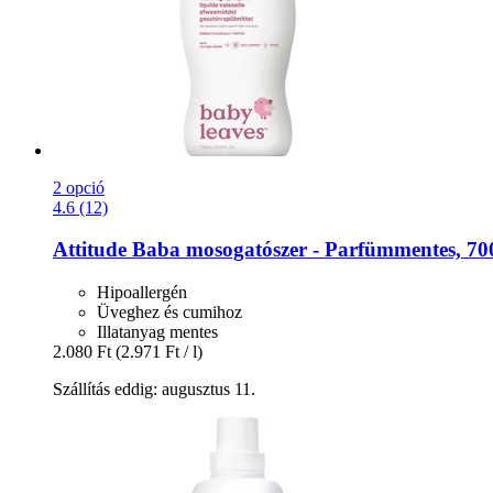
2 opció
4.6 (12)
Attitude
Baba mosogatószer -​ Parfümmentes, 70
Hipoallergén
Üveghez és cumihoz
Illatanyag mentes
2.080 Ft
(2.971 Ft / l)
Szállítás eddig: augusztus 11.