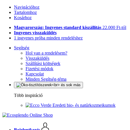
Navigációhoz
Tartalomhoz
Kosárhoz
Magyarország: Ingyenes standard kiszállítás
22.000 Ft-tól
Ingyenes visszaküldés
1 ingyenes próba minden rendeléshez
Segítség
Hol van a rendelésem?
Visszaküldés
Szállítási költségek
Fizetési módok
Kapcsolat
Minden Segítség-téma
Több inspiráció
Eredeti bio- és natúrkozmeikumok
Bejelentkezés