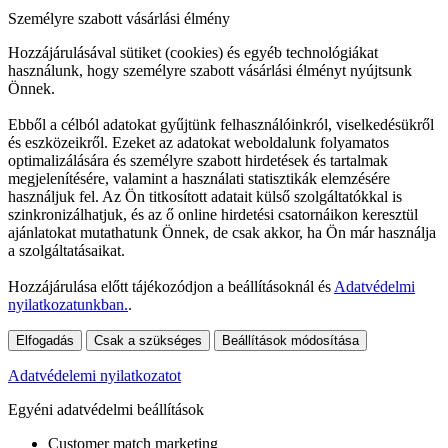
Személyre szabott vásárlási élmény
Hozzájárulásával sütiket (cookies) és egyéb technológiákat
használunk, hogy személyre szabott vásárlási élményt nyújtsunk
Önnek.
Ebből a célból adatokat gyűjtünk felhasználóinkról, viselkedésükről
és eszközeikről. Ezeket az adatokat weboldalunk folyamatos
optimalizálására és személyre szabott hirdetések és tartalmak
megjelenítésére, valamint a használati statisztikák elemzésére
használjuk fel. Az Ön titkosított adatait külső szolgáltatókkal is
szinkronizálhatjuk, és az ő online hirdetési csatornáikon keresztül
ajánlatokat mutathatunk Önnek, de csak akkor, ha Ön már használja
a szolgáltatásaikat.
Hozzájárulása előtt tájékozódjon a beállításoknál és
Adatvédelmi
nyilatkozatunkban.
.
Elfogadás
Csak a szükséges
Beállítások módosítása
Adatvédelemi nyilatkozatot
Egyéni adatvédelmi beállítások
Customer match marketing