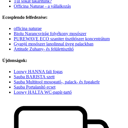
Túl sokat takarítunk?
Officina Naturae - a vállalkozás
Ecosplendo felfedezése:
officina naturae
Biolu Narancsvirág folyékony mosószer
PUREWAVE ECO szaniter tisztítószer koncentrátum
Gyapjú mosószer lanolinnal üveg palackban
Attitude Zuhany- és felülettisztító
Újdonságok:
Loowy HANNA fali fogas
Sauba BARISTA szett
Sauba Multitool mosogató-, palack- és fugakefe
Sauba Portalanító ecset
Loowy HALTA WC-papír-tartó