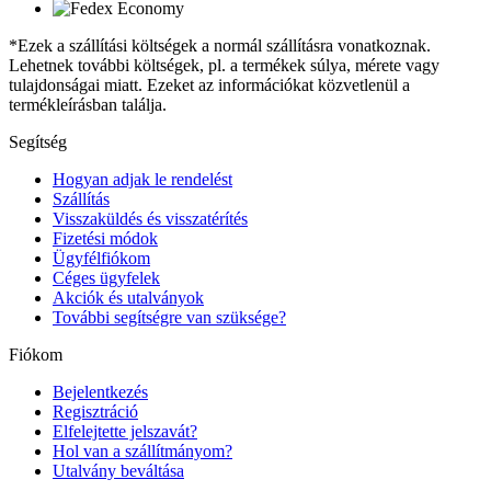
*Ezek a szállítási költségek a normál szállításra vonatkoznak.
Lehetnek további költségek, pl. a termékek súlya, mérete vagy
tulajdonságai miatt. Ezeket az információkat közvetlenül a
termékleírásban találja.
Segítség
Hogyan adjak le rendelést
Szállítás
Visszaküldés és visszatérítés
Fizetési módok
Ügyfélfiókom
Céges ügyfelek
Akciók és utalványok
További segítségre van szüksége?
Fiókom
Bejelentkezés
Regisztráció
Elfelejtette jelszavát?
Hol van a szállítmányom?
Utalvány beváltása