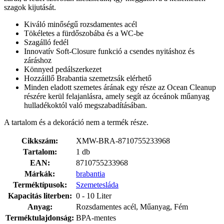
szagok kijutását.
Kiváló minőségű rozsdamentes acél
Tökéletes a fürdőszobába és a WC-be
Szagálló fedél
Innovatív Soft-Closure funkció a csendes nyitáshoz és
záráshoz
Könnyed pedálszerkezet
Hozzáillő Brabantia szemetzsák elérhető
Minden eladott szemetes árának egy része az Ocean Cleanup
részére kerül felajanlásra, amely segít az óceánok műanyag
hulladékoktól való megszabadításában.
A tartalom és a dekoráció nem a termék része.
Cikkszám:
XMW-BRA-8710755233968
Tartalom:
1 db
EAN:
8710755233968
Márkák:
brabantia
Terméktípusok:
Szemetesláda
Kapacitás literben:
0 - 10 Liter
Anyag:
Rozsdamentes acél, Műanyag, Fém
Terméktulajdonság:
BPA-mentes