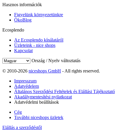
Hasznos információk
Figyelünk környezetünkre
ÖkoBlog
Ecosplendo
Az Ecosplendo kínálatáról
Üzleteink - nice shops
Kapcsolat
Ország / Nyelv változtatás
© 2010-2026
niceshops GmbH
- All rights reserved.
Impresszum
Adatvédelem
Általános Szerződési Feltételek és Elállási Tájékoztató
Akadálymentesítési nyilatkozat
Adatvédelmi beállítások
Cég
További niceshops üzletek
Elállás a szerződéstől