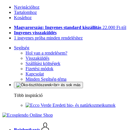
Navigációhoz
Tartalomhoz
Kosárhoz
Magyarország: Ingyenes standard kiszállítás
22.000 Ft-tól
Ingyenes visszaküldés
1 ingyenes próba minden rendeléshez
Segítség
Hol van a rendelésem?
Visszaküldés
Szállítási költségek
Fizetési módok
Kapcsolat
Minden Segítség-téma
Több inspiráció
Eredeti bio- és natúrkozmeikumok
Bejelentkezés