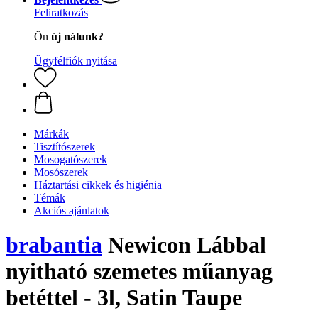
Feliratkozás
Ön
új nálunk?
Ügyfélfiók nyitása
Márkák
Tisztítószerek
Mosogatószerek
Mosószerek
Háztartási cikkek és higiénia
Témák
Akciós ajánlatok
brabantia
Newicon Lábbal
nyitható szemetes műanyag
betéttel - 3l, Satin Taupe