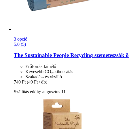
3 opció
5.0 (5)
The Sustainable People
Recycling szemeteszsák ö
Erőforrás-kímélő
Kevesebb CO₂-kibocsátás
Szakadás- és vízálló
740 Ft
(49 Ft / db)
Szállítás eddig: augusztus 11.