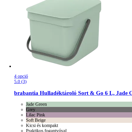
4 opció
5.0 (3)
brabantia
Hulladéktároló Sort & Go 6 L, Jade 
Jade Green
Grey
Lilac Pink
Soft Beige
Kicsi és kompakt
Praktikus fogantyúval