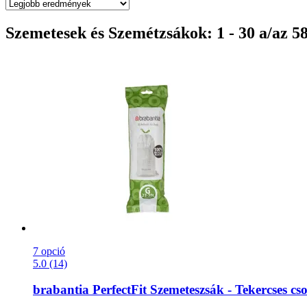
Szemetesek és Szemétzsákok: 1 - 30 a/az 5
7 opció
5.0 (14)
brabantia
PerfectFit Szemeteszsák -​ Tekercses cs