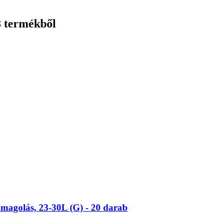
8 termékből
omagolás, 23-​30L (G) -​ 20 darab