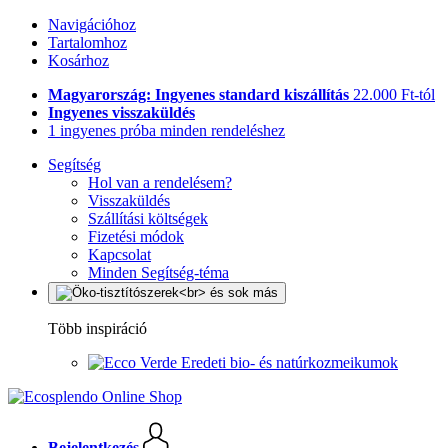
Navigációhoz
Tartalomhoz
Kosárhoz
Magyarország: Ingyenes standard kiszállítás
22.000 Ft-tól
Ingyenes visszaküldés
1 ingyenes próba minden rendeléshez
Segítség
Hol van a rendelésem?
Visszaküldés
Szállítási költségek
Fizetési módok
Kapcsolat
Minden Segítség-téma
Több inspiráció
Eredeti bio- és natúrkozmeikumok
Bejelentkezés