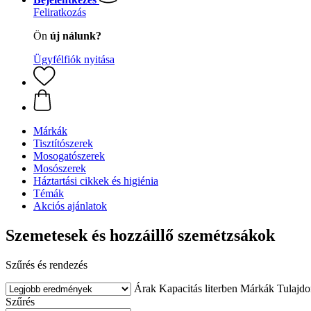
Feliratkozás
Ön
új nálunk?
Ügyfélfiók nyitása
Márkák
Tisztítószerek
Mosogatószerek
Mosószerek
Háztartási cikkek és higiénia
Témák
Akciós ajánlatok
Szemetesek és hozzáillő szemétzsákok
Szűrés és rendezés
Árak
Kapacitás literben
Márkák
Tulajd
Szűrés