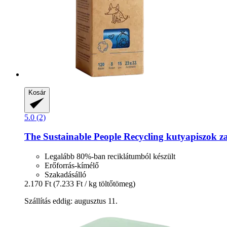
Kosár
5.0 (2)
The Sustainable People
Recycling kutyapiszok zac
Legalább 80%-ban reciklátumból készült
Erőforrás-kímélő
Szakadásálló
2.170 Ft
(7.233 Ft / kg töltőtömeg)
Szállítás eddig: augusztus 11.