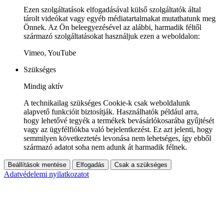
Ezen szolgáltatások elfogadásával külső szolgáltatók által
tárolt videókat vagy egyéb médiatartalmakat mutathatunk meg
Önnek. Az Ön beleegyezésével az alábbi, harmadik féltől
származó szolgáltatásokat használjuk ezen a weboldalon:
Vimeo, YouTube
Szükséges
Mindig aktív
A technikailag szükséges Cookie-k csak weboldalunk
alapvető funkcióit biztosítják. Használhatók például arra,
hogy lehetővé tegyék a termékek bevásárlókosarába gyűjtését
vagy az ügyfélfiókba való bejelentkezést. Ez azt jelenti, hogy
semmilyen következtetés levonása nem lehetséges, így ebből
származó adatot soha nem adunk át harmadik félnek.
Beállítások mentése
Elfogadás
Csak a szükséges
Adatvédelemi nyilatkozatot