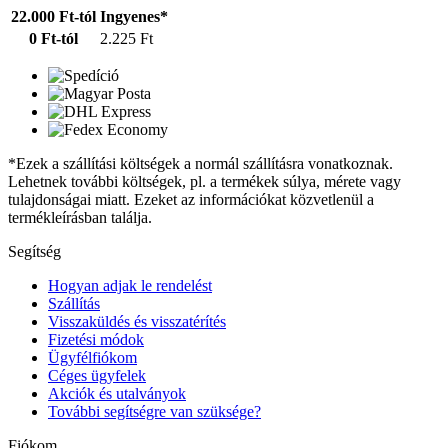
22.000 Ft-tól
Ingyenes*
0 Ft-tól
2.225 Ft
*Ezek a szállítási költségek a normál szállításra vonatkoznak.
Lehetnek további költségek, pl. a termékek súlya, mérete vagy
tulajdonságai miatt. Ezeket az információkat közvetlenül a
termékleírásban találja.
Segítség
Hogyan adjak le rendelést
Szállítás
Visszaküldés és visszatérítés
Fizetési módok
Ügyfélfiókom
Céges ügyfelek
Akciók és utalványok
További segítségre van szüksége?
Fiókom