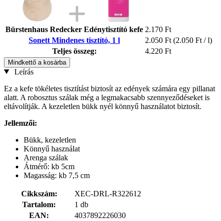
Bürstenhaus Redecker Edénytisztító kefe
2.170 Ft
Sonett Mindenes tisztító, 1 l
2.050 Ft
(2.050 Ft / l)
Teljes összeg:
4.220 Ft
Mindkettő a kosárba
Leírás
Ez a kefe tökéletes tisztítást biztosít az edények számára egy pillanat
alatt. A robosztus szálak még a legmakacsabb szennyeződéseket is
eltávolítják. A kezeletlen bükk nyél könnyű használatot biztosít.
Jellemzői:
Bükk, kezeletlen
Könnyű használat
Arenga szálak
Átmérő: kb 5cm
Magasság: kb 7,5 cm
Cikkszám:
XEC-DRL-R322612
Tartalom:
1 db
EAN:
4037892226030