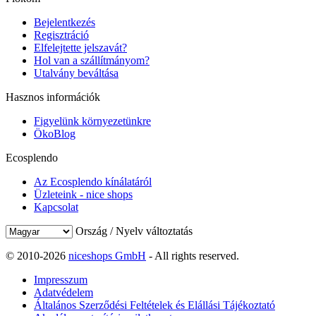
Bejelentkezés
Regisztráció
Elfelejtette jelszavát?
Hol van a szállítmányom?
Utalvány beváltása
Hasznos információk
Figyelünk környezetünkre
ÖkoBlog
Ecosplendo
Az Ecosplendo kínálatáról
Üzleteink - nice shops
Kapcsolat
Ország / Nyelv változtatás
© 2010-2026
niceshops GmbH
- All rights reserved.
Impresszum
Adatvédelem
Általános Szerződési Feltételek és Elállási Tájékoztató