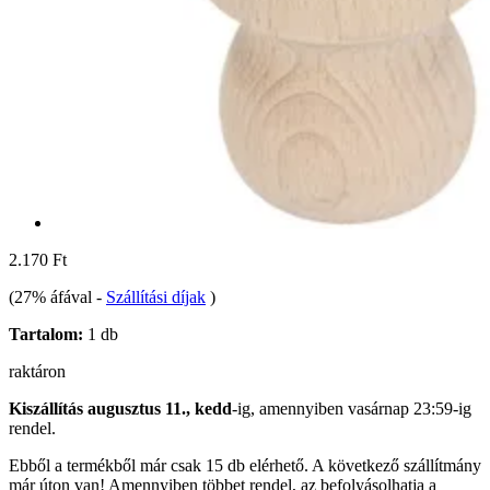
2.170 Ft
(27% áfával
-
Szállítási díjak
)
Tartalom:
1 db
raktáron
Kiszállítás augusztus 11., kedd
-ig, amennyiben
vasárnap 23:59-ig
rendel.
Ebből a termékből már csak 15 db elérhető. A következő szállítmány
már úton van! Amennyiben többet rendel, az befolyásolhatja a