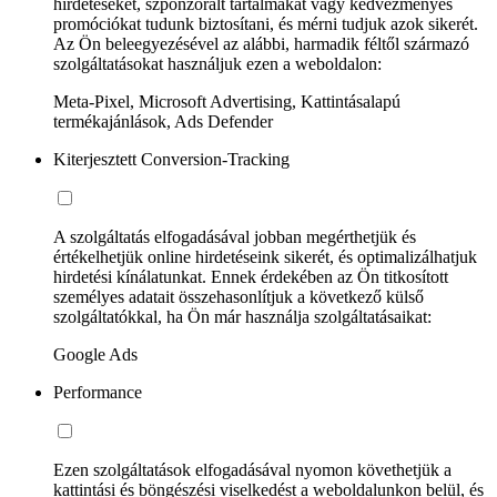
hirdetéseket, szponzorált tartalmakat vagy kedvezményes
promóciókat tudunk biztosítani, és mérni tudjuk azok sikerét.
Az Ön beleegyezésével az alábbi, harmadik féltől származó
szolgáltatásokat használjuk ezen a weboldalon:
Meta-Pixel, Microsoft Advertising, Kattintásalapú
termékajánlások, Ads Defender
Kiterjesztett Conversion-Tracking
A szolgáltatás elfogadásával jobban megérthetjük és
értékelhetjük online hirdetéseink sikerét, és optimalizálhatjuk
hirdetési kínálatunkat. Ennek érdekében az Ön titkosított
személyes adatait összehasonlítjuk a következő külső
szolgáltatókkal, ha Ön már használja szolgáltatásaikat:
Google Ads
Performance
Ezen szolgáltatások elfogadásával nyomon követhetjük a
kattintási és böngészési viselkedést a weboldalunkon belül, és