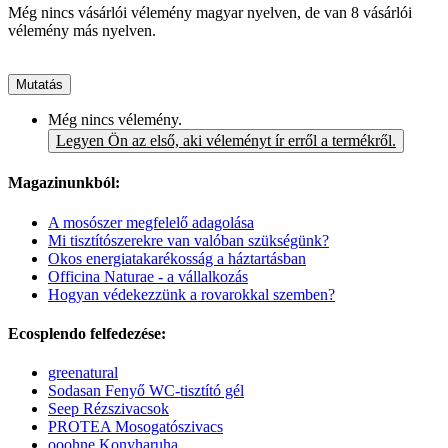
Még nincs vásárlói vélemény magyar nyelven, de van 8 vásárlói
vélemény más nyelven.
Mutatás
Még nincs vélemény.
Legyen Ön az első, aki véleményt ír erről a termékről.
Magazinunkból:
A mosószer megfelelő adagolása
Mi tisztítószerekre van valóban szükségünk?
Okos energiatakarékosság a háztartásban
Officina Naturae - a vállalkozás
Hogyan védekezzünk a rovarokkal szemben?
Ecosplendo felfedezése:
greenatural
Sodasan Fenyő WC-tisztító gél
Seep Rézszivacsok
PROTEA Mosogatószivacs
ooohne Konyharuha