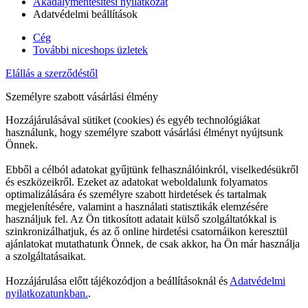
Akadálymentesítési nyilatkozat
Adatvédelmi beállítások
Cég
További niceshops üzletek
Elállás a szerződéstől
Személyre szabott vásárlási élmény
Hozzájárulásával sütiket (cookies) és egyéb technológiákat
használunk, hogy személyre szabott vásárlási élményt nyújtsunk
Önnek.
Ebből a célból adatokat gyűjtünk felhasználóinkról, viselkedésükről
és eszközeikről. Ezeket az adatokat weboldalunk folyamatos
optimalizálására és személyre szabott hirdetések és tartalmak
megjelenítésére, valamint a használati statisztikák elemzésére
használjuk fel. Az Ön titkosított adatait külső szolgáltatókkal is
szinkronizálhatjuk, és az ő online hirdetési csatornáikon keresztül
ajánlatokat mutathatunk Önnek, de csak akkor, ha Ön már használja
a szolgáltatásaikat.
Hozzájárulása előtt tájékozódjon a beállításoknál és
Adatvédelmi
nyilatkozatunkban.
.