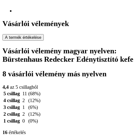
Vásárlói vélemények
A termék értékelése
Vásárlói vélemény magyar nyelven:
Bürstenhaus Redecker Edénytisztító kefe
8 vásárlói vélemény más nyelven
4,4
az 5 csillagból
5 csillag
11
(68%)
4 csillag
2
(12%)
3 csillag
1
(6%)
2 csillag
2
(12%)
1 csillag
0
(0%)
16
értékelés