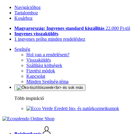
Navigációhoz
Tartalomhoz
Kosárhoz
Magyarország: Ingyenes standard kiszállítás
22.000 Ft-tól
Ingyenes visszaküldés
1 ingyenes próba minden rendeléshez
Segítség
Hol van a rendelésem?
Visszaküldés
Szállítási költségek
Fizetési módok
Kapcsolat
Minden Segítség-téma
Több inspiráció
Eredeti bio- és natúrkozmeikumok
Bejelentkezés