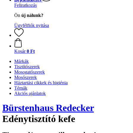
Feliratkozás
Ön
új nálunk?
Ügyfélfiók nyitása
Kosár
0 Ft
Márkák
Tisztítószerek
Mosogatószerek
Mosószerek
Háztartási cikkek és higiénia
Témák
Akciós ajánlatok
Bürstenhaus Redecker
Edénytisztító kefe