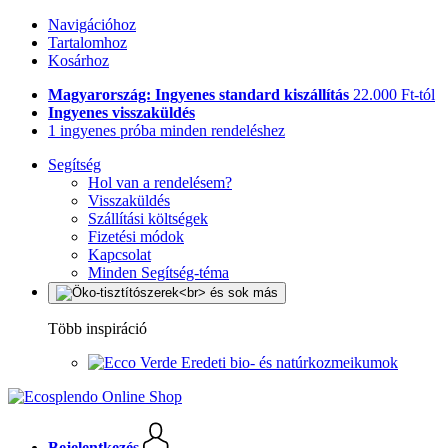
Navigációhoz
Tartalomhoz
Kosárhoz
Magyarország: Ingyenes standard kiszállítás
22.000 Ft-tól
Ingyenes visszaküldés
1 ingyenes próba minden rendeléshez
Segítség
Hol van a rendelésem?
Visszaküldés
Szállítási költségek
Fizetési módok
Kapcsolat
Minden Segítség-téma
Több inspiráció
Eredeti bio- és natúrkozmeikumok
Bejelentkezés