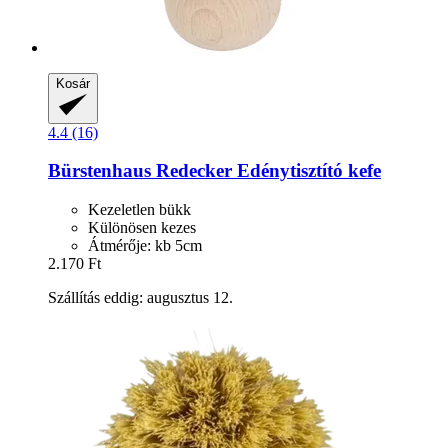
Kosár
4.4 (16)
Bürstenhaus Redecker
Edénytisztító kefe
Kezeletlen bükk
Különösen kezes
Átmérője: kb 5cm
2.170 Ft
Szállítás eddig: augusztus 12.