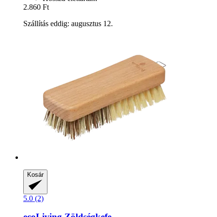
2.860 Ft
Szállítás eddig: augusztus 12.
Kosár
5.0 (2)
ecoLiving
Zöldségkefe