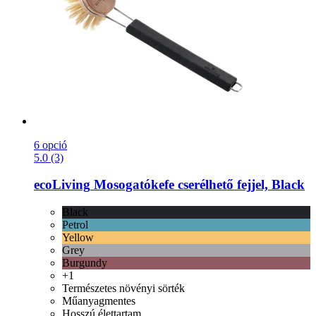
6 opció
5.0 (3)
ecoLiving
Mosogatókefe cserélhető fejjel, Black
Black
Petrol
Yellow
Grey
Burgundy
+1
Természetes növényi sörték
Műanyagmentes
Hosszú élettartam