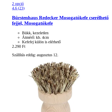
2 opció
4.6 (23)
Bürstenhaus Redecker
Mosogatókefe cserélhető
fejjel, Mosogatókefe
Bükk, kezeletlen
Átmérő: kb. 4cm
Kefefej külön is elérhető
2.290 Ft
Szállítás eddig: augusztus 12.