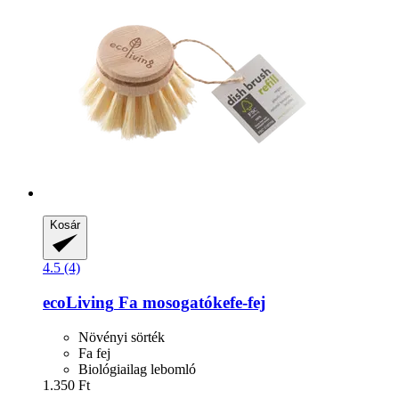
Kosár
4.5 (4)
ecoLiving
Fa mosogatókefe-​fej
Növényi sörték
Fa fej
Biológiailag lebomló
1.350 Ft