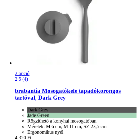
2 opció
2.5 (4)
brabantia
Mosogatókefe tapadókorongos
tartóval, Dark Grey
Dark Grey
Jade Green
Rögzíthető a konyhai mosogatóban
Méretek: M 6 cm, M 11 cm, SZ 23,5 cm
Ergonomikus nyél
4.320 Ft