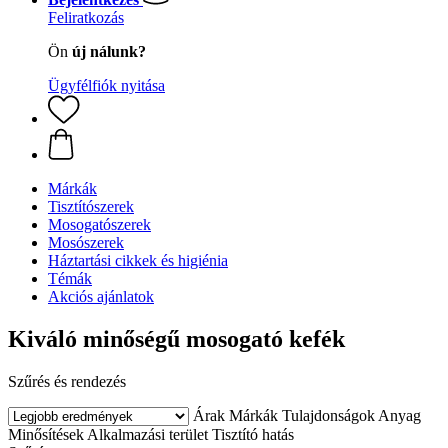
Feliratkozás
Ön
új nálunk?
Ügyfélfiók nyitása
Márkák
Tisztítószerek
Mosogatószerek
Mosószerek
Háztartási cikkek és higiénia
Témák
Akciós ajánlatok
Kiváló minőségű mosogató kefék
Szűrés és rendezés
Árak
Márkák
Tulajdonságok
Anyag
Minősítések
Alkalmazási terület
Tisztító hatás