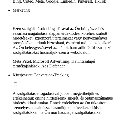
Bing, Criteo, Meta, Google, LinkedIn, Pinterest, TikTok
Marketing
Ezen szolgáltatások elfogadásával az Ön böngészési és
vásárlási magatartása alapján érdeklődési köréhez szabott
hirdetéseket, szponzorált tartalmakat vagy kedvezményes
promóciókat tudunk biztosítani, és mérni tudjuk azok sikerét.
Az Ön beleegyezésével az alábbi, harmadik féltől származó
szolgáltatásokat használjuk ezen a weboldalon:
Meta-Pixel, Microsoft Advertising, Kattintásalapú
termékajánlások, Ads Defender
Kiterjesztett Conversion-Tracking
A szolgáltatás elfogadásával jobban megérthetjük és
értékelhetjük online hirdetéseink sikerét, és optimalizálhatjuk
hirdetési kínálatunkat. Ennek érdekében az Ön titkosított
személyes adatait összehasonlítjuk a következő külső
szolgáltatókkal, ha Ön már használja szolgáltatásaikat: