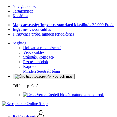
Navigációhoz
Tartalomhoz
Kosárhoz
Magyarország: Ingyenes standard kiszállítás
22.000 Ft-tól
Ingyenes visszaküldés
1 ingyenes próba minden rendeléshez
Segítség
Hol van a rendelésem?
Visszaküldés
Szállítási költségek
Fizetési módok
Kapcsolat
Minden Segítség-téma
Több inspiráció
Eredeti bio- és natúrkozmeikumok
Bejelentkezés