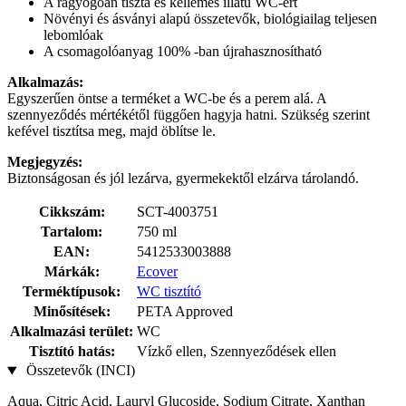
A ragyogóan tiszta és kellemes illatú WC-ért
Növényi és ásványi alapú összetevők, biológiailag teljesen
lebomlóak
A csomagolóanyag 100% -ban újrahasznosítható
Alkalmazás:
Egyszerűen öntse a terméket a WC-be és a perem alá. A
szennyeződés mértékétől függően hagyja hatni. Szükség szerint
kefével tisztítsa meg, majd öblítse le.
Megjegyzés:
Biztonságosan és jól lezárva, gyermekektől elzárva tárolandó.
Cikkszám:
SCT-4003751
Tartalom:
750 ml
EAN:
5412533003888
Márkák:
Ecover
Terméktípusok:
WC tisztító
Minősítések:
PETA Approved
Alkalmazási terület:
WC
Tisztító hatás:
Vízkő ellen, Szennyeződések ellen
Összetevők (INCI)
Aqua, Citric Acid, Lauryl Glucoside, Sodium Citrate, Xanthan