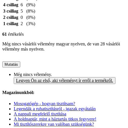
4 csillag
6
(9%)
3 csillag
5
(8%)
2 csillag
0
(0%)
1 csillag
2
(3%)
61
értékelés
Még nincs vásárlói vélemény magyar nyelven, de van 28 vásárlói
vélemény más nyelven.
Mutatás
Még nincs vélemény.
Legyen Ön az első, aki véleményt ír erről a termékről.
Magazinunkból:
Mosogatógép - hogyan tisztítsam?
Legendák a ruhatisztításról - igazak egyátalán
A nappali megfelelő tisztítása
A holdnaptár, mint a háztartás titkos fegyvere!
Mi tisztítószerekre van valóban szükségünk?