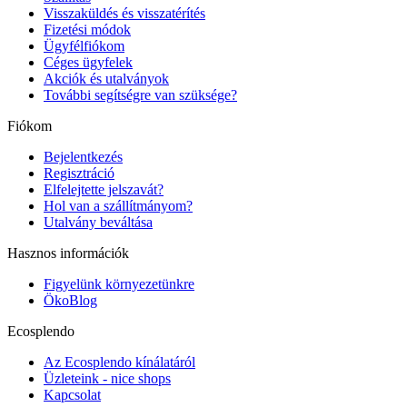
Visszaküldés és visszatérítés
Fizetési módok
Ügyfélfiókom
Céges ügyfelek
Akciók és utalványok
További segítségre van szüksége?
Fiókom
Bejelentkezés
Regisztráció
Elfelejtette jelszavát?
Hol van a szállítmányom?
Utalvány beváltása
Hasznos információk
Figyelünk környezetünkre
ÖkoBlog
Ecosplendo
Az Ecosplendo kínálatáról
Üzleteink - nice shops
Kapcsolat