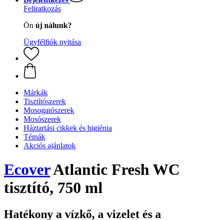
Feliratkozás
Ön
új nálunk?
Ügyfélfiók nyitása
Márkák
Tisztítószerek
Mosogatószerek
Mosószerek
Háztartási cikkek és higiénia
Témák
Akciós ajánlatok
Ecover
Atlantic Fresh WC
tisztító, 750 ml
Hatékony a vízkő, a vizelet és a