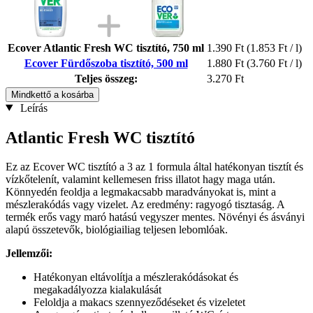
Ecover Atlantic Fresh WC tisztító, 750 ml
1.390 Ft
(1.853 Ft / l)
Ecover Fürdőszoba tisztító, 500 ml
1.880 Ft
(3.760 Ft / l)
Teljes összeg:
3.270 Ft
Mindkettő a kosárba
Leírás
Atlantic Fresh WC tisztító
Ez az Ecover WC tisztító a 3 az 1 formula által hatékonyan tisztít és
vízkőtelenít, valamint kellemesen friss illatot hagy maga után.
Könnyedén feoldja a legmakacsabb maradványokat is, mint a
mészlerakódás vagy vizelet. Az eredmény: ragyogó tisztaság. A
termék erős vagy maró hatású vegyszer mentes. Növényi és ásványi
alapú összetevők, biológiailiag teljesen lebomlóak.
Jellemzői:
Hatékonyan eltávolítja a mészlerakódásokat és
megakadályozza kialakulását
Feloldja a makacs szennyeződéseket és vizeletet