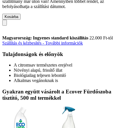
szállítmány már úton van! Amennyiben többet rendel, az
befolyásolhatja a szállítási dátumot.
Kosárba
Magyarország: Ingyenes standard kiszállítás
22.000 Ft-tól
Szállítás és kézbesítés - További információk
Tulajdonságok és előnyök
A citromsav természetes erejével
Növényi alapú, frissítő illat
Biológiailag teljesen lebomló
Alkalmas vegánoknak is
Gyakran együtt vásárolt a Ecover Fürdőszoba
tisztító, 500 ml termékkel