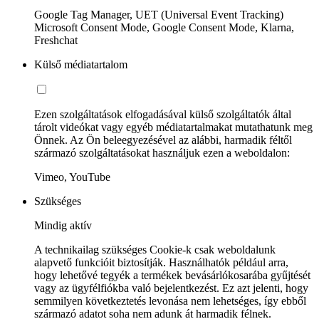
Google Tag Manager, UET (Universal Event Tracking)
Microsoft Consent Mode, Google Consent Mode, Klarna,
Freshchat
Külső médiatartalom
Ezen szolgáltatások elfogadásával külső szolgáltatók által
tárolt videókat vagy egyéb médiatartalmakat mutathatunk meg
Önnek. Az Ön beleegyezésével az alábbi, harmadik féltől
származó szolgáltatásokat használjuk ezen a weboldalon:
Vimeo, YouTube
Szükséges
Mindig aktív
A technikailag szükséges Cookie-k csak weboldalunk
alapvető funkcióit biztosítják. Használhatók például arra,
hogy lehetővé tegyék a termékek bevásárlókosarába gyűjtését
vagy az ügyfélfiókba való bejelentkezést. Ez azt jelenti, hogy
semmilyen következtetés levonása nem lehetséges, így ebből
származó adatot soha nem adunk át harmadik félnek.