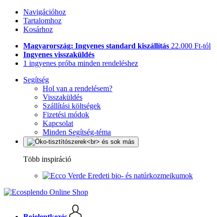
Navigációhoz
Tartalomhoz
Kosárhoz
Magyarország: Ingyenes standard kiszállítás
22.000 Ft-tól
Ingyenes visszaküldés
1 ingyenes próba minden rendeléshez
Segítség
Hol van a rendelésem?
Visszaküldés
Szállítási költségek
Fizetési módok
Kapcsolat
Minden Segítség-téma
Több inspiráció
Eredeti bio- és natúrkozmeikumok
Bejelentkezés