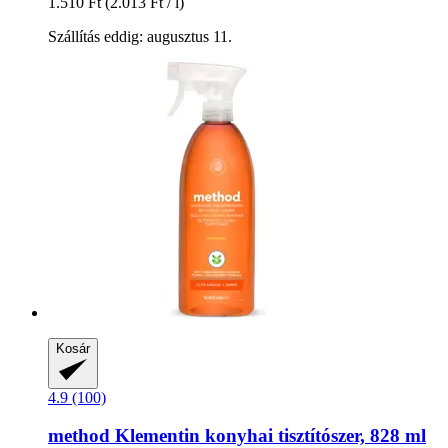
1.510 Ft
(2.013 Ft / l)
Szállítás eddig: augusztus 11.
Kosár
4.9 (100)
method
Klementin konyhai tisztítószer, 828 ml