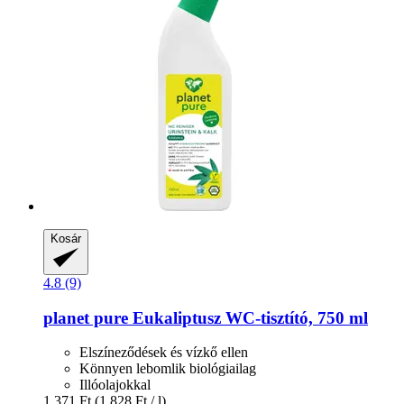
Kosár
4.8 (9)
planet pure
Eukaliptusz WC-​tisztító, 750 ml
Elszíneződések és vízkő ellen
Könnyen lebomlik biológiailag
Illóolajokkal
1.371 Ft
(1.828 Ft / l)