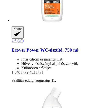
Kosár
4.6 (40)
Ecover
Power WC-​tisztító, 750 ml
Friss citrom és narancs illat
Növényi és ásványi alapú összetevők
Különösen erőteljes
1.840 Ft
(2.453 Ft / l)
Szállítás eddig: augusztus 11.