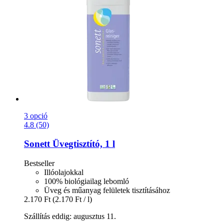
3 opció
4.8 (50)
Sonett
Üvegtisztító, 1 l
Bestseller
Illóolajokkal
100% biológiailag lebomló
Üveg és műanyag felületek tisztításához
2.170 Ft
(2.170 Ft / l)
Szállítás eddig: augusztus 11.