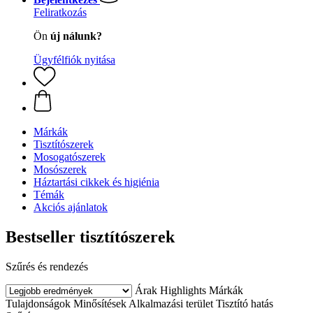
Feliratkozás
Ön
új nálunk?
Ügyfélfiók nyitása
Márkák
Tisztítószerek
Mosogatószerek
Mosószerek
Háztartási cikkek és higiénia
Témák
Akciós ajánlatok
Bestseller tisztítószerek
Szűrés és rendezés
Árak
Highlights
Márkák
Tulajdonságok
Minősítések
Alkalmazási terület
Tisztító hatás