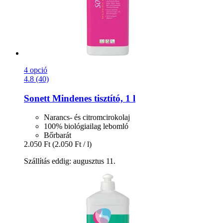
4 opció
4.8 (40)
Sonett
Mindenes tisztító, 1 l
Narancs- és citromcirokolaj
100% biológiailag lebomló
Bőrbarát
2.050 Ft
(2.050 Ft / l)
Szállítás eddig: augusztus 11.