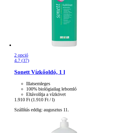
2 opció
4.7 (37)
Sonett
Vízkőoldó, 1 l
Illatsemleges
100% biológiailag lebomló
Eltávolítja a vízkövet
1.910 Ft
(1.910 Ft / l)
Szállítás eddig: augusztus 11.