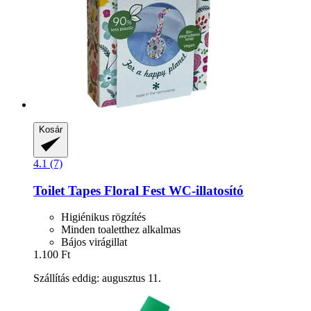
Kosár
4.1 (7)
Toilet Tapes
Floral Fest WC-​illatosító
Higiénikus rögzítés
Minden toaletthez alkalmas
Bájos virágillat
1.100 Ft
Szállítás eddig: augusztus 11.