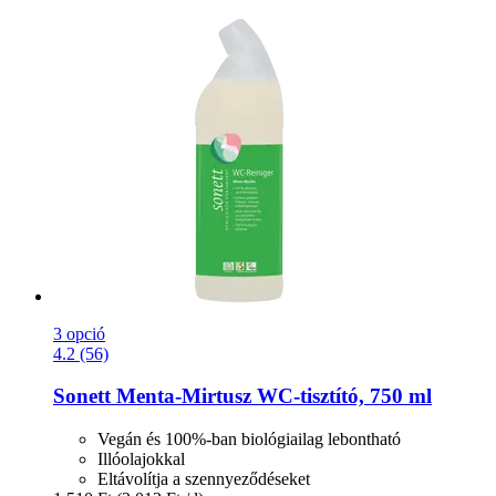
3 opció
4.2 (56)
Sonett
Menta-​Mirtusz WC-​tisztító, 750 ml
Vegán és 100%-ban biológiailag lebontható
Illóolajokkal
Eltávolítja a szennyeződéseket