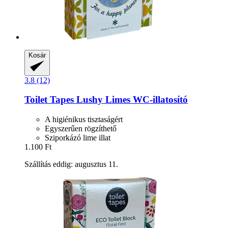
Kosár
3.8 (12)
Toilet Tapes
Lushy Limes WC-​illatosító
A higiénikus tisztaságért
Egyszerűen rögzíthető
Sziporkázó lime illat
1.100 Ft
Szállítás eddig: augusztus 11.