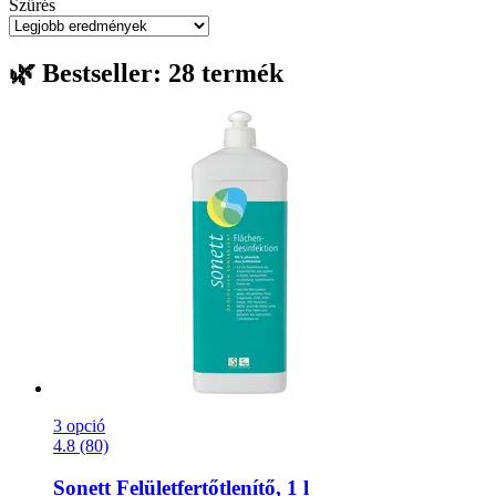
Szűrés
🌿 Bestseller: 28 termék
3 opció
4.8 (80)
Sonett
Felületfertőtlenítő, 1 l