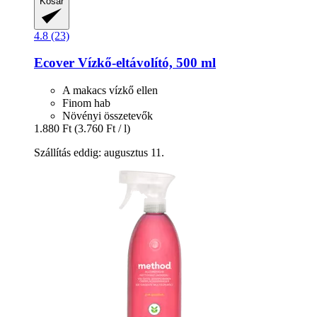
Kosár
4.8 (23)
Ecover
Vízkő-​eltávolító, 500 ml
A makacs vízkő ellen
Finom hab
Növényi összetevők
1.880 Ft
(3.760 Ft / l)
Szállítás eddig: augusztus 11.