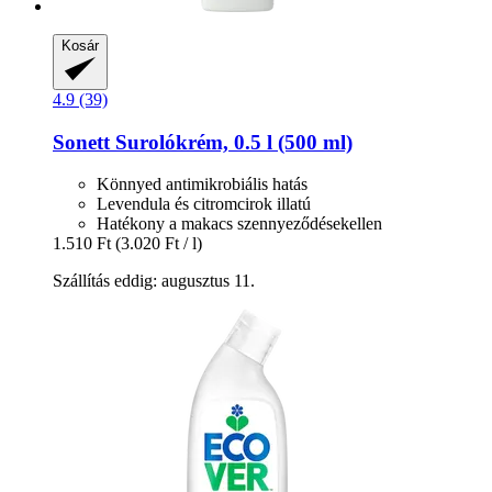
Kosár
4.9 (39)
Sonett
Surolókrém, 0.5 l (500 ml)
Könnyed antimikrobiális hatás
Levendula és citromcirok illatú
Hatékony a makacs szennyeződésekellen
1.510 Ft
(3.020 Ft / l)
Szállítás eddig: augusztus 11.