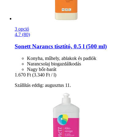
3 opció
4.7 (80)
Sonett
Narancs tisztító, 0.5 l (500 ml)
Konyha, műhely, ablakok és padlók
Narancsolaj biogazdálkodás
Nagy bőr-barát
1.670 Ft
(3.340 Ft / l)
Szállítás eddig: augusztus 11.