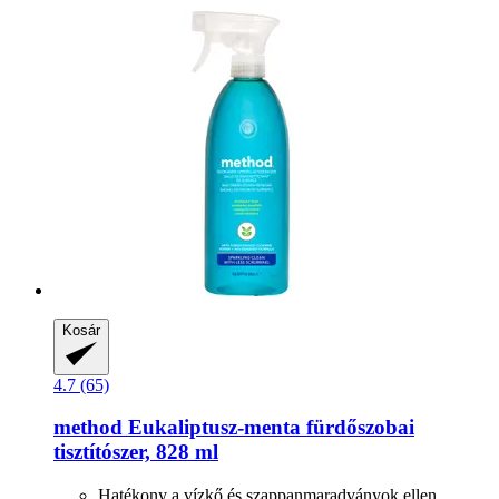
Kosár
4.7 (65)
method
Eukaliptusz-​menta fürdőszobai
tisztítószer, 828 ml
Hatékony a vízkő és szappanmaradványok ellen