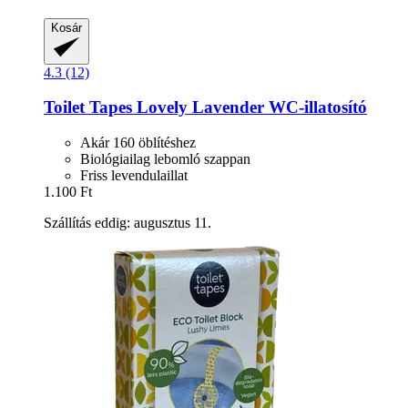
Kosár
4.3 (12)
Toilet Tapes
Lovely Lavender WC-​illatosító
Akár 160 öblítéshez
Biológiailag lebomló szappan
Friss levendulaillat
1.100 Ft
Szállítás eddig: augusztus 11.