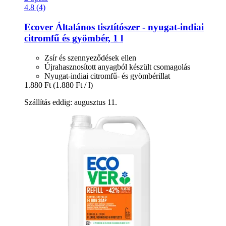
4.8 (4)
Ecover
Általános tisztítószer -​ nyugat-​indiai
citromfű és gyömbér, 1 l
Zsír és szennyeződések ellen
Újrahasznosított anyagból készült csomagolás
Nyugat-indiai citromfű- és gyömbérillat
1.880 Ft
(1.880 Ft / l)
Szállítás eddig: augusztus 11.