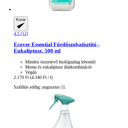
Kosár
4.5 (12)
Ecover
Essential Fürdőszobatisztító -​
Eukaliptusz, 500 ml
Minden összetevő biológiailag lebomló
Menta és eukaliptusz illatkombináció
Vegán
2.170 Ft
(4.340 Ft / l)
Szállítás eddig: augusztus 11.