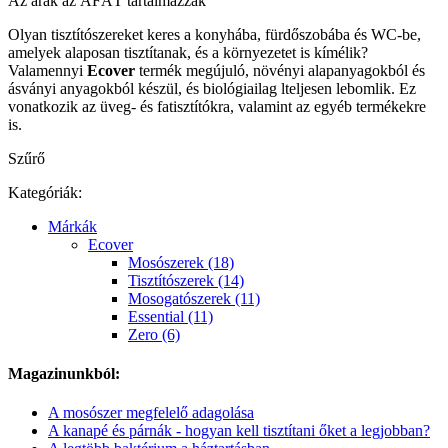
Az árak az ÁFÁT tartalmazzák
Olyan tisztítószereket keres a konyhába, fürdőszobába és WC-be,
amelyek alaposan tisztítanak, és a környezetet is kímélik?
Valamennyi
Ecover
termék megújuló, növényi alapanyagokból és
ásványi anyagokból készül, és biológiailag lteljesen lebomlik. Ez
vonatkozik az üveg- és fatisztítókra, valamint az egyéb termékekre
is.
Szűrő
Kategóriák:
Márkák
Ecover
Mosószerek (18)
Tisztítószerek (14)
Mosogatószerek (11)
Essential (11)
Zero (6)
Magazinunkból:
A mosószer megfelelő adagolása
A kanapé és párnák - hogyan kell tisztítani őket a legjobban?