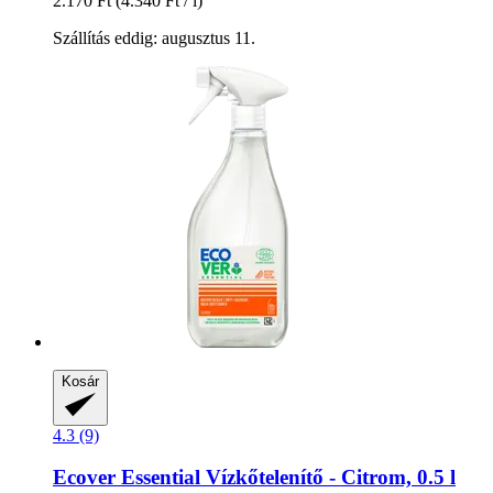
2.170 Ft
(4.340 Ft / l)
Szállítás eddig: augusztus 11.
Kosár
4.3 (9)
Ecover
Essential Vízkőtelenítő -​ Citrom, 0.5 l