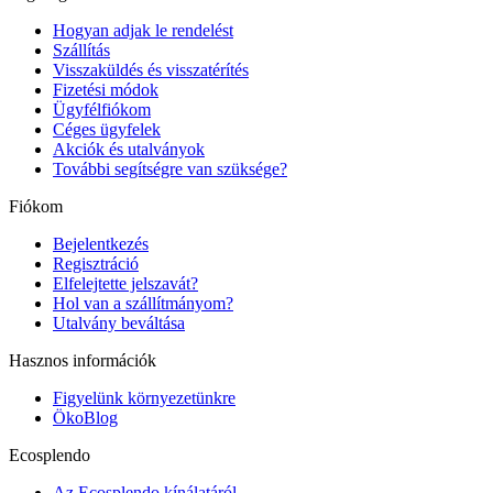
Hogyan adjak le rendelést
Szállítás
Visszaküldés és visszatérítés
Fizetési módok
Ügyfélfiókom
Céges ügyfelek
Akciók és utalványok
További segítségre van szüksége?
Fiókom
Bejelentkezés
Regisztráció
Elfelejtette jelszavát?
Hol van a szállítmányom?
Utalvány beváltása
Hasznos információk
Figyelünk környezetünkre
ÖkoBlog
Ecosplendo
Az Ecosplendo kínálatáról