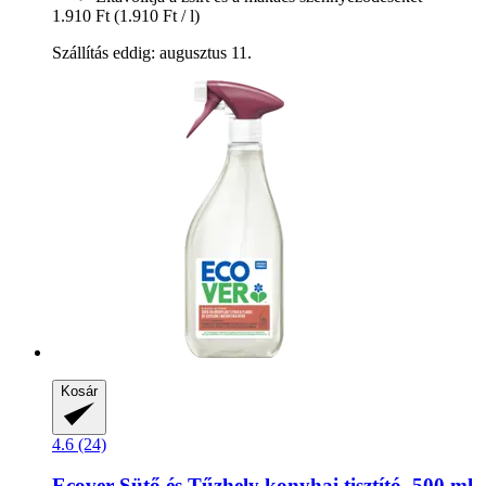
1.910 Ft
(1.910 Ft / l)
Szállítás eddig: augusztus 11.
Kosár
4.6 (24)
Ecover
Sütő és Tűzhely konyhai tisztító, 500 ml