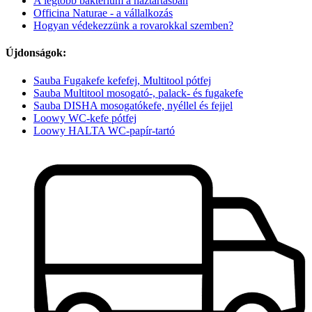
A legtöbb baktérium a háztartásban
Officina Naturae - a vállalkozás
Hogyan védekezzünk a rovarokkal szemben?
Újdonságok:
Sauba Fugakefe kefefej, Multitool pótfej
Sauba Multitool mosogató-, palack- és fugakefe
Sauba DISHA mosogatókefe, nyéllel és fejjel
Loowy WC-kefe pótfej
Loowy HALTA WC-papír-tartó