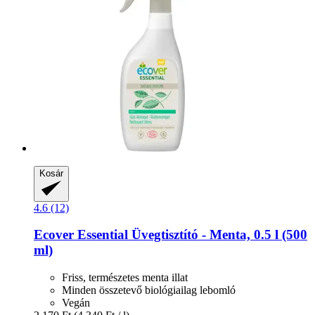
Kosár
4.6 (12)
Ecover
Essential Üvegtisztító -​ Menta, 0.5 l (500
ml)
Friss, természetes menta illat
Minden összetevő biológiailag lebomló
Vegán