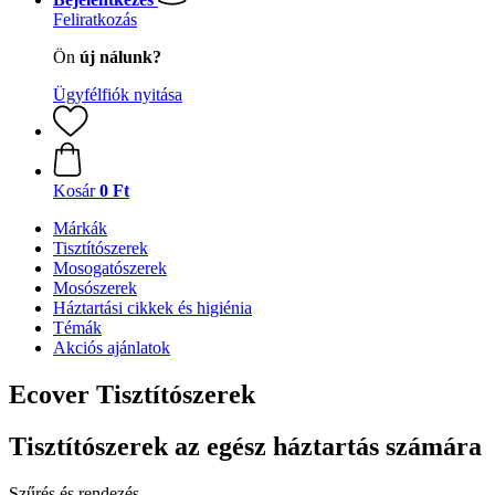
Feliratkozás
Ön
új nálunk?
Ügyfélfiók nyitása
Kosár
0 Ft
Márkák
Tisztítószerek
Mosogatószerek
Mosószerek
Háztartási cikkek és higiénia
Témák
Akciós ajánlatok
Ecover Tisztítószerek
Tisztítószerek az egész háztartás számára
Szűrés és rendezés