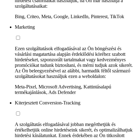
hirdetési csatornáikat használjuk, ha Ön már használja a
szolgáltatásaikat:
Bing, Criteo, Meta, Google, LinkedIn, Pinterest, TikTok
Marketing
Ezen szolgáltatások elfogadásával az Ön böngészési és
vásárlási magatartása alapján érdeklődési köréhez szabott
hirdetéseket, szponzorált tartalmakat vagy kedvezményes
promóciókat tudunk biztosítani, és mérni tudjuk azok sikerét.
Az Ön beleegyezésével az alábbi, harmadik féltől származó
szolgáltatásokat használjuk ezen a weboldalon:
Meta-Pixel, Microsoft Advertising, Kattintásalapú
termékajánlások, Ads Defender
Kiterjesztett Conversion-Tracking
A szolgáltatás elfogadásával jobban megérthetjük és
értékelhetjük online hirdetéseink sikerét, és optimalizálhatjuk
hirdetési kínálatunkat. Ennek érdekében az Ön titkosított