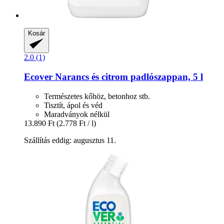
Kosár
2.0 (1)
Ecover
Narancs és citrom padlószappan, 5 l
Természetes kőhöz, betonhoz stb.
Tisztít, ápol és véd
Maradványok nélkül
13.890 Ft
(2.778 Ft / l)
Szállítás eddig: augusztus 11.