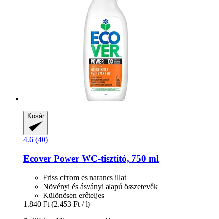
Kosár
4.6 (40)
Ecover
Power WC-​tisztító, 750 ml
Friss citrom és narancs illat
Növényi és ásványi alapú összetevők
Különösen erőteljes
1.840 Ft
(2.453 Ft / l)