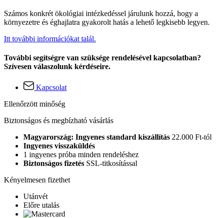
Számos konkrét ökológiai intézkedéssel járulunk hozzá, hogy a
környezetre és éghajlatra gyakorolt hatás a lehető legkisebb legyen.
Itt további információkat talál.
További segítségre van szüksége rendelésével kapcsolatban?
Szívesen válaszolunk kérdéseire.
Kapcsolat
Ellenőrzött minőség
Biztonságos és megbízható vásárlás
Magyarország: Ingyenes standard kiszállítás
22.000 Ft-tól
Ingyenes visszaküldés
1 ingyenes próba minden rendeléshez
Biztonságos fizetés
SSL-titkosítással
Kényelmesen fizethet
Utánvét
Előre utalás