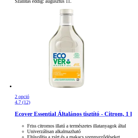
Szállítás eddig: augusztus 11.
2 opció
4.7 (12)
Ecover
Essential Általános tisztító -​ Citrom, 1 l
Friss citromos illatú a természetes illatanyagok által
Univerzálisan alkalmazható
Eltávolítja a zsírt és a makacs szennyeződéseket