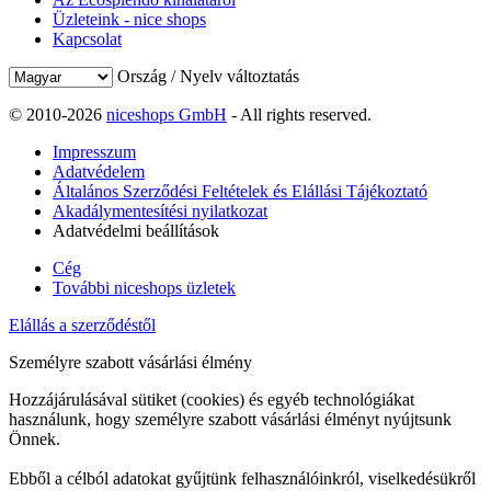
Üzleteink - nice shops
Kapcsolat
Ország / Nyelv változtatás
© 2010-2026
niceshops GmbH
- All rights reserved.
Impresszum
Adatvédelem
Általános Szerződési Feltételek és Elállási Tájékoztató
Akadálymentesítési nyilatkozat
Adatvédelmi beállítások
Cég
További niceshops üzletek
Elállás a szerződéstől
Személyre szabott vásárlási élmény
Hozzájárulásával sütiket (cookies) és egyéb technológiákat
használunk, hogy személyre szabott vásárlási élményt nyújtsunk
Önnek.
Ebből a célból adatokat gyűjtünk felhasználóinkról, viselkedésükről