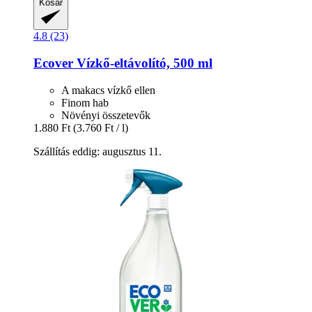
Kosár
4.8 (23)
Ecover
Vízkő-​eltávolító, 500 ml
A makacs vízkő ellen
Finom hab
Növényi összetevők
1.880 Ft
(3.760 Ft / l)
Szállítás eddig: augusztus 11.