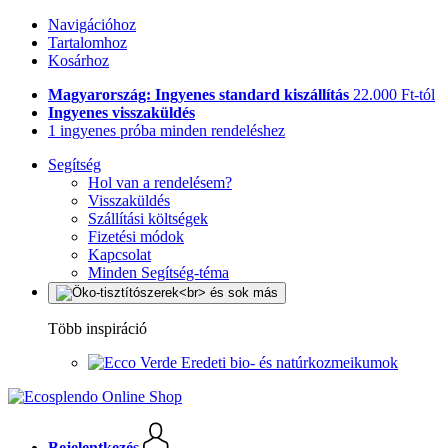
Navigációhoz
Tartalomhoz
Kosárhoz
Magyarország: Ingyenes standard kiszállítás
22.000 Ft-tól
Ingyenes visszaküldés
1 ingyenes próba minden rendeléshez
Segítség
Hol van a rendelésem?
Visszaküldés
Szállítási költségek
Fizetési módok
Kapcsolat
Minden Segítség-téma
Több inspiráció
Eredeti bio- és natúrkozmeikumok
Bejelentkezés