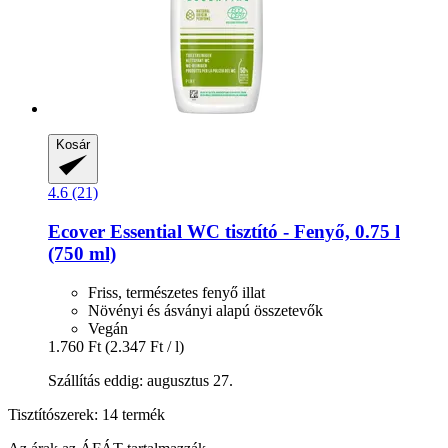
Kosár
4.6 (21)
Ecover
Essential WC tisztító -​ Fenyő, 0.75 l
(750 ml)
Friss, természetes fenyő illat
Növényi és ásványi alapú összetevők
Vegán
1.760 Ft
(2.347 Ft / l)
Szállítás eddig: augusztus 27.
Tisztítószerek: 14 termék