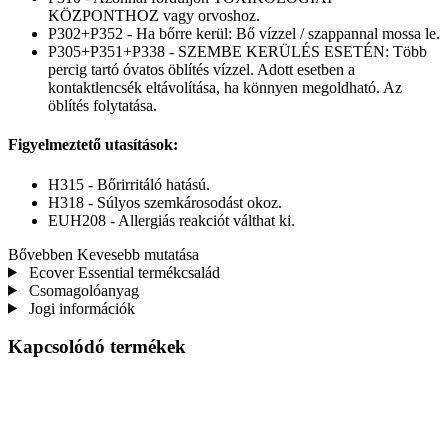
KÖZPONTHOZ vagy orvoshoz.
P302+P352 - Ha bőrre kerül: Bő vízzel / szappannal mossa le.
P305+P351+P338 - SZEMBE KERÜLÉS ESETÉN: Több
percig tartó óvatos öblítés vízzel. Adott esetben a
kontaktlencsék eltávolítása, ha könnyen megoldható. Az
öblítés folytatása.
Figyelmeztető utasítások:
H315 - Bőrirritáló hatású.
H318 - Súlyos szemkárosodást okoz.
EUH208 - Allergiás reakciót válthat ki.
Bővebben
Kevesebb mutatása
Ecover Essential termékcsalád
Csomagolóanyag
Jogi információk
Kapcsolódó termékek