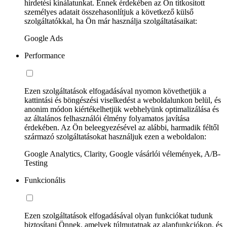
hirdetési kínálatunkat. Ennek érdekében az Ön titkosított
személyes adatait összehasonlítjuk a következő külső
szolgáltatókkal, ha Ön már használja szolgáltatásaikat:
Google Ads
Performance
Ezen szolgáltatások elfogadásával nyomon követhetjük a
kattintási és böngészési viselkedést a weboldalunkon belül, és
anonim módon kiértékelhetjük webhelyünk optimalizálása és
az általános felhasználói élmény folyamatos javítása
érdekében. Az Ön beleegyezésével az alábbi, harmadik féltől
származó szolgáltatásokat használjuk ezen a weboldalon:
Google Analytics, Clarity, Google vásárlói vélemények, A/B-
Testing
Funkcionális
Ezen szolgáltatások elfogadásával olyan funkciókat tudunk
biztosítani Önnek, amelyek túlmutatnak az alapfunkciókon, és