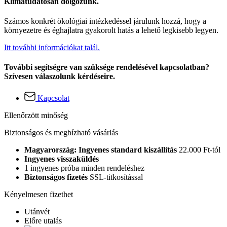
Klímatudatosan dolgozunk.
Számos konkrét ökológiai intézkedéssel járulunk hozzá, hogy a
környezetre és éghajlatra gyakorolt hatás a lehető legkisebb legyen.
Itt további információkat talál.
További segítségre van szüksége rendelésével kapcsolatban?
Szívesen válaszolunk kérdéseire.
Kapcsolat
Ellenőrzött minőség
Biztonságos és megbízható vásárlás
Magyarország: Ingyenes standard kiszállítás
22.000 Ft-tól
Ingyenes visszaküldés
1 ingyenes próba minden rendeléshez
Biztonságos fizetés
SSL-titkosítással
Kényelmesen fizethet
Utánvét
Előre utalás