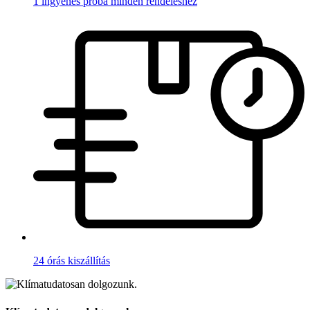
1 ingyenes próba minden rendeléshez
24 órás kiszállítás