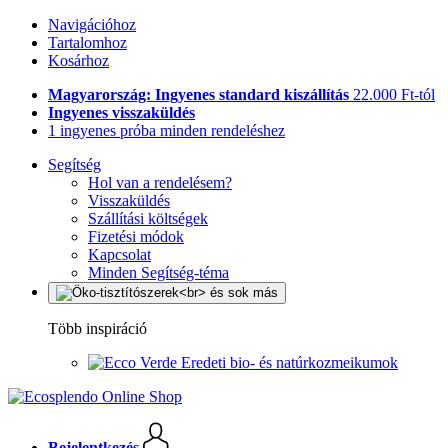
Navigációhoz
Tartalomhoz
Kosárhoz
Magyarország: Ingyenes standard kiszállítás
22.000 Ft-tól
Ingyenes visszaküldés
1 ingyenes próba minden rendeléshez
Segítség
Hol van a rendelésem?
Visszaküldés
Szállítási költségek
Fizetési módok
Kapcsolat
Minden Segítség-téma
Több inspiráció
Eredeti bio- és natúrkozmeikumok
Bejelentkezés