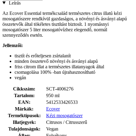
Leírás
Az Ecover Essential termékcsalád természetes citrus illatú kézi
mosogatószere rendkívül gazdaságos, a növényi és ásványi alapú
összetevők által tökéletes tisztítást biztosít. 1 nyomásnyi
mosogatószer 5 liter mosogatóvízhez elegendő, normál
szennyeződés esetén.
Jellemzői:
tisztít és erőteljesen zsírtalanít
minden összetevő növényi és ásványi alapú
friss citrom illat a természetes illatanyagok által
csomagolása 100% -ban újrahasznosítható
vegán
Cikkszám:
SCT-4006276
Tartalom:
950 ml
EAN:
5412533426533
Márkák:
Ecover
Terméktípusok:
Kézi mosogatószer
Illatjegyek:
Citrusos / Citrusszerű
Tulajdonságok:
Vegan
Állag:
Folyékony