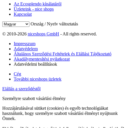
Az Ecosplendo kínálatáról
Üzleteink - nice shops
Kapcsolat
Ország / Nyelv változtatás
© 2010-2026
niceshops GmbH
- All rights reserved.
Impresszum
Adatvédelem
Általános Szerződési Feltételek és Elállási Tájékoztató
Akadálymentesítési nyilatkozat
Adatvédelmi beállítások
Cég
További niceshops üzletek
Elállás a szerződéstől
Személyre szabott vásárlási élmény
Hozzájárulásával sütiket (cookies) és egyéb technológiákat
használunk, hogy személyre szabott vásárlási élményt nyújtsunk
Önnek.