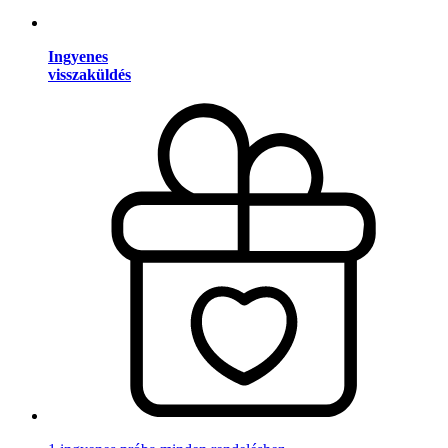
Ingyenes
visszaküldés