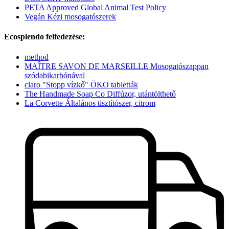
PETA Approved Global Animal Test Policy
Vegán Kézi mosogatószerek
Ecosplendo felfedezése:
method
MAÎTRE SAVON DE MARSEILLE Mosogatószappan
szódabikarbónával
claro "Stopp vízkő" ÖKO tabletták
The Handmade Soap Co Diffúzor, utántölthető
La Corvette Általános tisztítószer, citrom