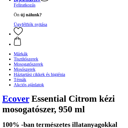
Feliratkozás
Ön
új nálunk?
Ügyfélfiók nyitása
Márkák
Tisztítószerek
Mosogatószerek
Mosószerek
Háztartási cikkek és higiénia
Témák
Akciós ajánlatok
Ecover
Essential Citrom kézi
mosogatószer, 950 ml
100% -ban természetes illatanyagokkal