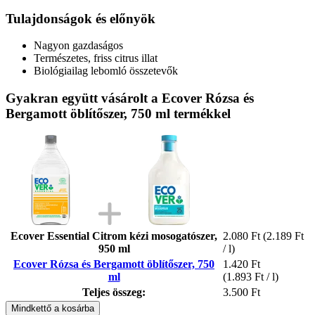
Tulajdonságok és előnyök
Nagyon gazdaságos
Természetes, friss citrus illat
Biológiailag lebomló összetevők
Gyakran együtt vásárolt a Ecover Rózsa és
Bergamott öblítőszer, 750 ml termékkel
Ecover Essential Citrom kézi mosogatószer,
2.080 Ft
(2.189 Ft
950 ml
/ l)
Ecover Rózsa és Bergamott öblítőszer, 750
1.420 Ft
ml
(1.893 Ft / l)
Teljes összeg:
3.500 Ft
Mindkettő a kosárba