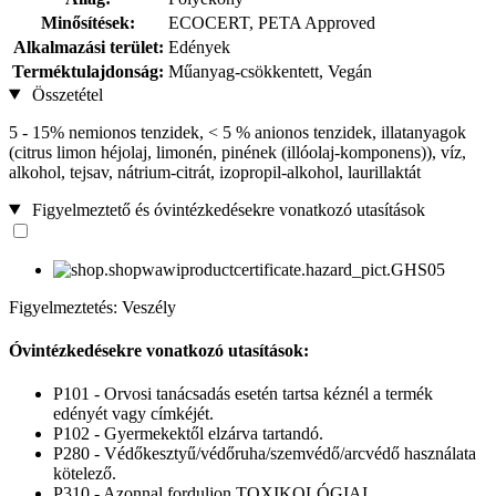
Minősítések:
ECOCERT, PETA Approved
Alkalmazási terület:
Edények
Terméktulajdonság:
Műanyag-csökkentett, Vegán
Összetétel
5 - 15% nemionos tenzidek, < 5 % anionos tenzidek, illatanyagok
(citrus limon héjolaj, limonén, pinének (illóolaj-komponens)), víz,
alkohol, tejsav, nátrium-citrát, izopropil-alkohol, laurillaktát
Figyelmeztető és óvintézkedésekre vonatkozó utasítások
Figyelmeztetés: Veszély
Óvintézkedésekre vonatkozó utasítások:
P101 - Orvosi tanácsadás esetén tartsa kéznél a termék
edényét vagy címkéjét.
P102 - Gyermekektől elzárva tartandó.
P280 - Védőkesztyű/védőruha/szemvédő/arcvédő használata
kötelező.
P310 - Azonnal forduljon TOXIKOLÓGIAI