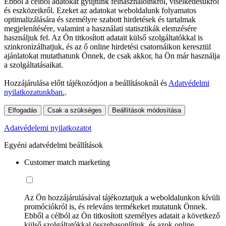
Ebből a célból adatokat gyűjtünk felhasználóinkról, viselkedésükről
és eszközeikről. Ezeket az adatokat weboldalunk folyamatos
optimalizálására és személyre szabott hirdetések és tartalmak
megjelenítésére, valamint a használati statisztikák elemzésére
használjuk fel. Az Ön titkosított adatait külső szolgáltatókkal is
szinkronizálhatjuk, és az ő online hirdetési csatornáikon keresztül
ajánlatokat mutathatunk Önnek, de csak akkor, ha Ön már használja
a szolgáltatásaikat.
Hozzájárulása előtt tájékozódjon a beállításoknál és
Adatvédelmi
nyilatkozatunkban.
.
Elfogadás
Csak a szükséges
Beállítások módosítása
Adatvédelemi nyilatkozatot
Egyéni adatvédelmi beállítások
Customer match marketing
Az Ön hozzájárulásával tájékoztatjuk a weboldalunkon kívüli
promóciókról is, és releváns termékeket mutatunk Önnek.
Ebből a célból az Ön titkosított személyes adatait a következő
külső szolgáltatókkal összehasonlítjuk, és azok online