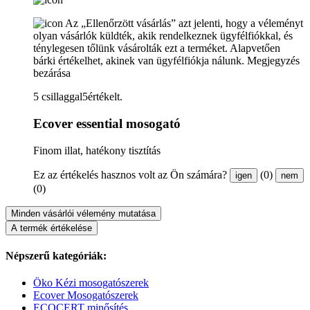
Az „Ellenőrzött vásárlás” azt jelenti, hogy a véleményt
olyan vásárlók küldték, akik rendelkeznek ügyfélfiókkal, és
ténylegesen tőlünk vásárolták ezt a terméket. Alapvetően
bárki értékelhet, akinek van ügyfélfiókja nálunk.
Megjegyzés
bezárása
5 csillaggal5értékelt.
Ecover essential mosogató
Finom illat, hatékony tisztítás
Ez az értékelés hasznos volt az Ön számára?
(0)
igen
nem
(0)
Minden vásárlói vélemény mutatása
A termék értékelése
Népszerű kategóriák:
Öko Kézi mosogatószerek
Ecover Mosogatószerek
ECOCERT minősítés