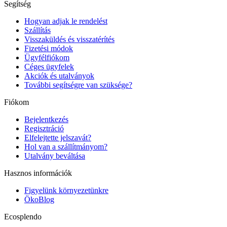
Segítség
Hogyan adjak le rendelést
Szállítás
Visszaküldés és visszatérítés
Fizetési módok
Ügyfélfiókom
Céges ügyfelek
Akciók és utalványok
További segítségre van szüksége?
Fiókom
Bejelentkezés
Regisztráció
Elfelejtette jelszavát?
Hol van a szállítmányom?
Utalvány beváltása
Hasznos információk
Figyelünk környezetünkre
ÖkoBlog
Ecosplendo