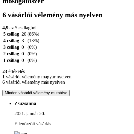
mosogatószer
6 vásárlói vélemény más nyelven
4,9
az 5 csillagból
5 csillag
20
(86%)
4 csillag
3
(13%)
3 csillag
0
(0%)
2 csillag
0
(0%)
1 csillag
0
(0%)
23
értékelés
1
vásárlói vélemény magyar nyelven
6
vásárlói vélemény más nyelven
Minden vásárlói vélemény mutatása
Zsuzsanna
2021. január 20.
Ellenőrzött vásárlás