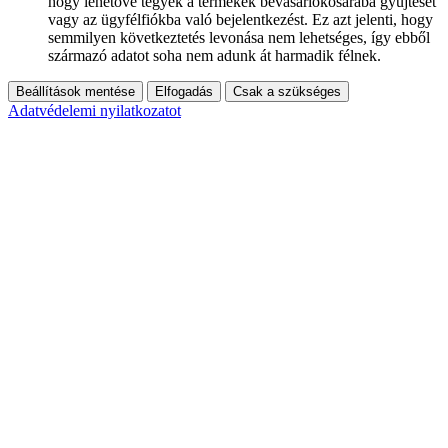
hogy lehetővé tegyék a termékek bevásárlókosarába gyűjtését
vagy az ügyfélfiókba való bejelentkezést. Ez azt jelenti, hogy
semmilyen következtetés levonása nem lehetséges, így ebből
származó adatot soha nem adunk át harmadik félnek.
Beállítások mentése
Elfogadás
Csak a szükséges
Adatvédelemi nyilatkozatot