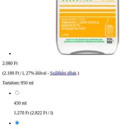
2.080 Ft
(
2.189 Ft / l
, 27% áfával
-
Szállítási díjak
)
Tartalom:
950 ml
450 ml
1.270 Ft
(2.822 Ft / l)