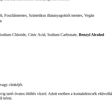
lt, Foszfátmentes, Szintetikus illatanyagoktól mentes, Vegán
en
Sodium Chloride, Citric Acid, Sodium Carbonate,
Benzyl Alcohol
 vagy címkéjét.
óvatos öblítés vízzel. Adott esetben a kontaktlencsék eltávolítása
l kérni.