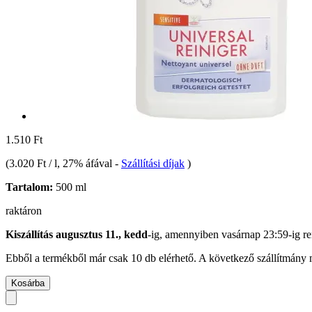
1.510 Ft
(
3.020 Ft / l
, 27% áfával
-
Szállítási díjak
)
Tartalom:
500 ml
raktáron
Kiszállítás augusztus 11., kedd
-ig, amennyiben
vasárnap 23:59-ig
re
Ebből a termékből már csak 10 db elérhető. A következő szállítmány m
Kosárba