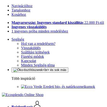
Navigációhoz
Tartalomhoz
Kosárhoz
Magyarország: Ingyenes standard kiszállítás
22.000 Ft-tól
Ingyenes visszaküldés
1 ingyenes próba minden rendeléshez
Segítség
Hol van a rendelésem?
Visszaküldés
Szállítási költségek
Fizetési módok
Kapcsolat
Minden Segítség-téma
Több inspiráció
Eredeti bio- és natúrkozmeikumok
Bejelentkezés