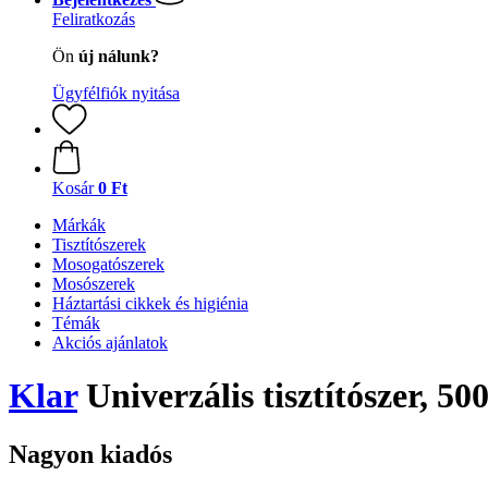
Feliratkozás
Ön
új nálunk?
Ügyfélfiók nyitása
Kosár
0 Ft
Márkák
Tisztítószerek
Mosogatószerek
Mosószerek
Háztartási cikkek és higiénia
Témák
Akciós ajánlatok
Klar
Univerzális tisztítószer, 50
Nagyon kiadós