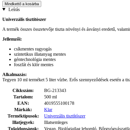
Mindkettő a kosárba
Leírás
Univerzális tisztítószer
A termék összes összetevője tiszta növényi és ásványi eredetű, valamin
Jellemzői:
csíkmentes ragyogás
szintetikus illatanyag mentes
géntechnológia mentes
foszfát és klór mentes
Alkalmazás:
Tegyen 10 ml terméket 5 liter vízbe. Erős szennyeződések esetén a tisztí
Cikkszám:
BG-213343
Tartalom:
500 ml
EAN:
4019555100178
Márkák:
Klar
Terméktípusok:
Univerzális tisztítószer
Illatjegyek:
Illatsemleges
Tulajdonságok:
Vegan, Biológiailag lebomló, Bőrgyógyászatilag