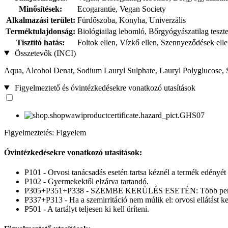
Minősítések:
Ecogarantie, Vegan Society
Alkalmazási terület:
Fürdőszoba, Konyha, Univerzális
Terméktulajdonság:
Biológiailag lebomló, Bőrgyógyászatilag teszte
Tisztító hatás:
Foltok ellen, Vízkő ellen, Szennyeződések ell
Összetevők (INCI)
Aqua, Alcohol Denat, Sodium Lauryl Sulphate, Lauryl Polyglucose, 
Figyelmeztető és óvintézkedésekre vonatkozó utasítások
Figyelmeztetés: Figyelem
Óvintézkedésekre vonatkozó utasítások:
P101 - Orvosi tanácsadás esetén tartsa kéznél a termék edényét
P102 - Gyermekektől elzárva tartandó.
P305+P351+P338 - SZEMBE KERÜLÉS ESETÉN: Több percig tartó 
P337+P313 - Ha a szemirritáció nem múlik el: orvosi ellátást kel
P501 - A tartályt teljesen ki kell üríteni.