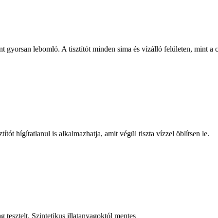
t gyorsan lebomló. A tisztítót minden sima és vízálló felületen, mint a 
tót hígítatlanul is alkalmazhatja, amit végül tiszta vízzel öblítsen le.
 tesztelt, Szintetikus illatanyagoktól mentes