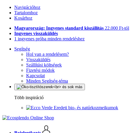
Navigációhoz
Tartalomhoz
Kosárhoz
Magyarország: Ingyenes standard kiszállítás
22.000 Ft-tól
Ingyenes visszaküldés
1 ingyenes próba minden rendeléshez
Segítség
Hol van a rendelésem?
Visszaküldés
Szállítási költségek
Fizetési módok
Kapcsolat
Minden Segítség-téma
Több inspiráció
Eredeti bio- és natúrkozmeikumok
Bejelentkezés