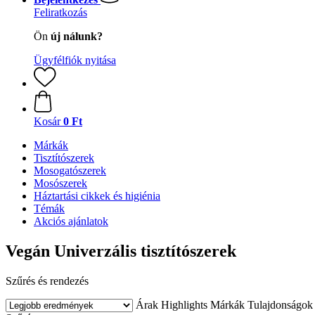
Feliratkozás
Ön
új nálunk?
Ügyfélfiók nyitása
Kosár
0 Ft
Márkák
Tisztítószerek
Mosogatószerek
Mosószerek
Háztartási cikkek és higiénia
Témák
Akciós ajánlatok
Vegán Univerzális tisztítószerek
Szűrés és rendezés
Árak
Highlights
Márkák
Tulajdonságok