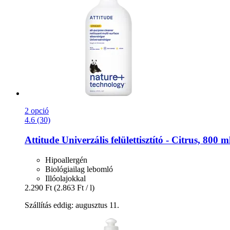
2 opció
4.6 (30)
Attitude
Univerzális felülettisztító -​ Citrus, 800 m
Hipoallergén
Biológiailag lebomló
Illóolajokkal
2.290 Ft
(2.863 Ft / l)
Szállítás eddig: augusztus 11.