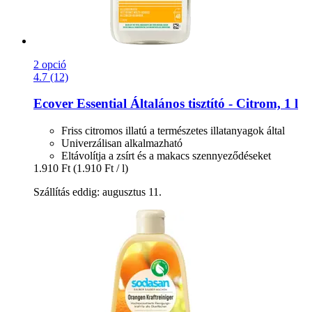
2 opció
4.7 (12)
Ecover
Essential Általános tisztító -​ Citrom, 1 l
Friss citromos illatú a természetes illatanyagok által
Univerzálisan alkalmazható
Eltávolítja a zsírt és a makacs szennyeződéseket
1.910 Ft
(1.910 Ft / l)
Szállítás eddig: augusztus 11.