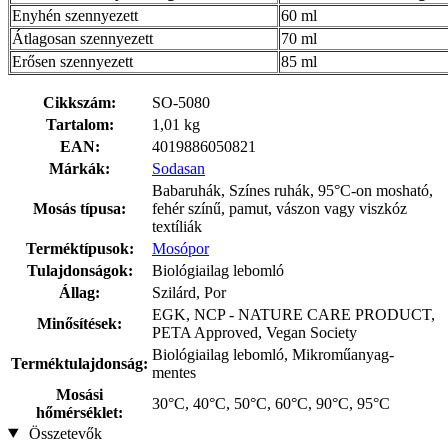
Enyhén szennyezett
60 ml
Átlagosan szennyezett
70 ml
Erősen szennyezett
85 ml
Cikkszám:
SO-5080
Tartalom:
1,01 kg
EAN:
4019886050821
Márkák:
Sodasan
Babaruhák, Színes ruhák, 95°C-on mosható,
Mosás típusa:
fehér színű, pamut, vászon vagy viszkóz
textíliák
Terméktípusok:
Mosópor
Tulajdonságok:
Biológiailag lebomló
Állag:
Szilárd, Por
EGK, NCP - NATURE CARE PRODUCT,
Minősítések:
PETA Approved, Vegan Society
Biológiailag lebomló, Mikroműanyag-
Terméktulajdonság:
mentes
Mosási
30°C, 40°C, 50°C, 60°C, 90°C, 95°C
hőmérséklet:
Összetevők