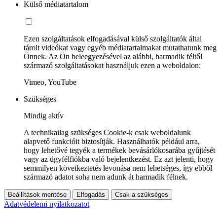
Külső médiatartalom
Ezen szolgáltatások elfogadásával külső szolgáltatók által
tárolt videókat vagy egyéb médiatartalmakat mutathatunk meg
Önnek. Az Ön beleegyezésével az alábbi, harmadik féltől
származó szolgáltatásokat használjuk ezen a weboldalon:
Vimeo, YouTube
Szükséges
Mindig aktív
A technikailag szükséges Cookie-k csak weboldalunk
alapvető funkcióit biztosítják. Használhatók például arra,
hogy lehetővé tegyék a termékek bevásárlókosarába gyűjtését
vagy az ügyfélfiókba való bejelentkezést. Ez azt jelenti, hogy
semmilyen következtetés levonása nem lehetséges, így ebből
származó adatot soha nem adunk át harmadik félnek.
Beállítások mentése
Elfogadás
Csak a szükséges
Adatvédelemi nyilatkozatot