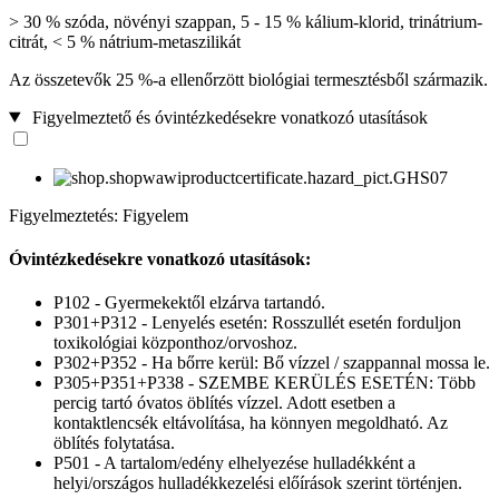
> 30 % szóda, növényi szappan, 5 - 15 % kálium-klorid, trinátrium-
citrát, < 5 % nátrium-metaszilikát
Az összetevők 25 %-a ellenőrzött biológiai termesztésből származik.
Figyelmeztető és óvintézkedésekre vonatkozó utasítások
Figyelmeztetés: Figyelem
Óvintézkedésekre vonatkozó utasítások:
P102 - Gyermekektől elzárva tartandó.
P301+P312 - Lenyelés esetén: Rosszullét esetén forduljon
toxikológiai központhoz/orvoshoz.
P302+P352 - Ha bőrre kerül: Bő vízzel / szappannal mossa le.
P305+P351+P338 - SZEMBE KERÜLÉS ESETÉN: Több
percig tartó óvatos öblítés vízzel. Adott esetben a
kontaktlencsék eltávolítása, ha könnyen megoldható. Az
öblítés folytatása.
P501 - A tartalom/edény elhelyezése hulladékként a
helyi/országos hulladékkezelési előírások szerint történjen.