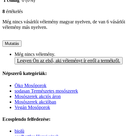
1 csillag
0
(0%)
8
értékelés
Még nincs vásárlói vélemény magyar nyelven, de van 6 vásárlói
vélemény más nyelven.
Mutatás
Még nincs vélemény.
Legyen Ön az első, aki véleményt ír erről a termékről.
Népszerű kategóriák:
Öko Mosóporok
sodasan Természetes mosószerek
Mosószerek akciós áron
Mosószerek akcióban
Vegán Mosóporok
Ecosplendo felfedezése:
biolù