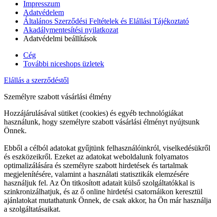
Impresszum
Adatvédelem
Általános Szerződési Feltételek és Elállási Tájékoztató
Akadálymentesítési nyilatkozat
Adatvédelmi beállítások
Cég
További niceshops üzletek
Elállás a szerződéstől
Személyre szabott vásárlási élmény
Hozzájárulásával sütiket (cookies) és egyéb technológiákat
használunk, hogy személyre szabott vásárlási élményt nyújtsunk
Önnek.
Ebből a célból adatokat gyűjtünk felhasználóinkról, viselkedésükről
és eszközeikről. Ezeket az adatokat weboldalunk folyamatos
optimalizálására és személyre szabott hirdetések és tartalmak
megjelenítésére, valamint a használati statisztikák elemzésére
használjuk fel. Az Ön titkosított adatait külső szolgáltatókkal is
szinkronizálhatjuk, és az ő online hirdetési csatornáikon keresztül
ajánlatokat mutathatunk Önnek, de csak akkor, ha Ön már használja
a szolgáltatásaikat.