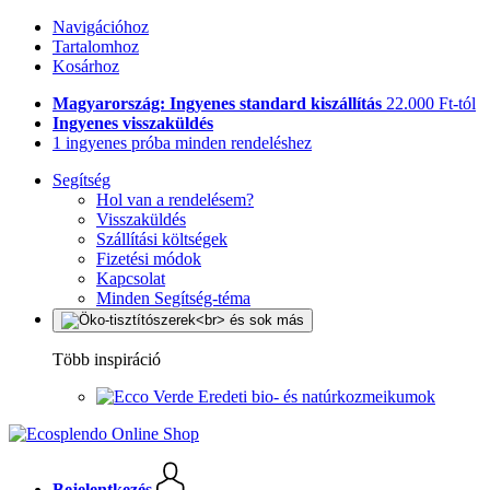
Navigációhoz
Tartalomhoz
Kosárhoz
Magyarország: Ingyenes standard kiszállítás
22.000 Ft-tól
Ingyenes visszaküldés
1 ingyenes próba minden rendeléshez
Segítség
Hol van a rendelésem?
Visszaküldés
Szállítási költségek
Fizetési módok
Kapcsolat
Minden Segítség-téma
Több inspiráció
Eredeti bio- és natúrkozmeikumok
Bejelentkezés