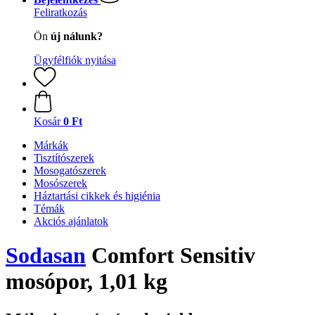
Feliratkozás
Ön
új nálunk?
Ügyfélfiók nyitása
Kosár
0 Ft
Márkák
Tisztítószerek
Mosogatószerek
Mosószerek
Háztartási cikkek és higiénia
Témák
Akciós ajánlatok
Sodasan
Comfort Sensitiv
mosópor, 1,01 kg