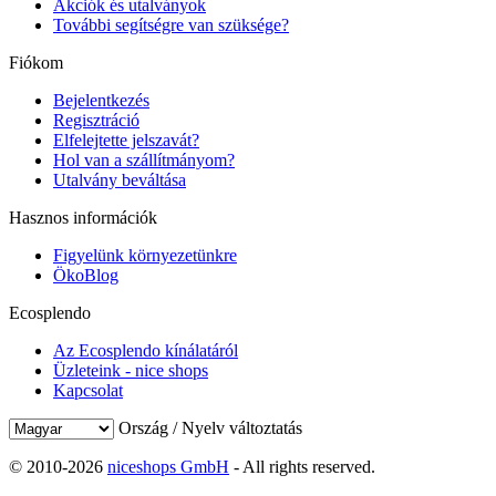
Akciók és utalványok
További segítségre van szüksége?
Fiókom
Bejelentkezés
Regisztráció
Elfelejtette jelszavát?
Hol van a szállítmányom?
Utalvány beváltása
Hasznos információk
Figyelünk környezetünkre
ÖkoBlog
Ecosplendo
Az Ecosplendo kínálatáról
Üzleteink - nice shops
Kapcsolat
Ország / Nyelv változtatás
© 2010-2026
niceshops GmbH
- All rights reserved.