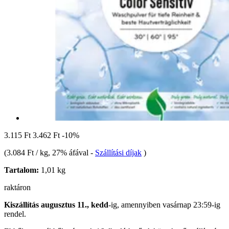
3.115 Ft
3.462 Ft
-10%
(
3.084 Ft / kg
, 27% áfával
-
Szállítási díjak
)
Tartalom:
1,01 kg
raktáron
Kiszállítás augusztus 11., kedd
-ig, amennyiben
vasárnap 23:59-ig
rendel.