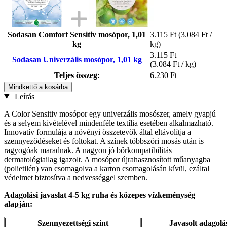
Sodasan Comfort Sensitiv mosópor, 1,01
3.115 Ft
(3.084 Ft /
kg
kg)
3.115 Ft
Sodasan Univerzális mosópor, 1,01 kg
(3.084 Ft / kg)
Teljes összeg:
6.230 Ft
Mindkettő a kosárba
Leírás
A Color Sensitiv mosópor egy univerzális mosószer, amely gyapjú
és a selyem kivételével mindenféle textília esetében alkalmazható.
Innovatív formulája a növényi összetevők által eltávolítja a
szennyeződéseket és foltokat. A színek többszöri mosás után is
ragyogóak maradnak. A nagyon jó bőrkompatibilitás
dermatológiailag igazolt. A mosópor újrahasznosított műanyagba
(polietilén) van csomagolva a karton csomagolásán kívül, ezáltal
védelmet biztosítva a nedvességgel szemben.
Adagolási javaslat 4-5 kg ruha és közepes vízkeménység
alapján:
Szennyezettségi szint
Javasolt adagolá