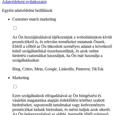
Adatvédelemi nyilatkozatot
Egyéni adatvédelmi beállítások
Customer match marketing
Az Ön hozzájárulásával tájékoztatjuk a weboldalunkon kívüli
promóciókról is, és releváns termékeket mutatunk Önnek.
Ebből a célból az Ön titkosított személyes adatait a következő
külső szolgáltatókkal összehasonlítjuk, és azok online
hirdetési csatornáikat használjuk, ha Ön már használja a
szolgáltatásaikat:
Bing, Criteo, Meta, Google, LinkedIn, Pinterest, TikTok
Marketing
Ezen szolgáltatások elfogadásával az Ön böngészési és
vásárlási magatartása alapján érdeklődési köréhez szabott
hirdetéseket, szponzorált tartalmakat vagy kedvezményes
promóciókat tudunk biztosítani, és mérni tudjuk azok sikerét.
Az Ön beleegyezésével az alábbi, harmadik féltől származó