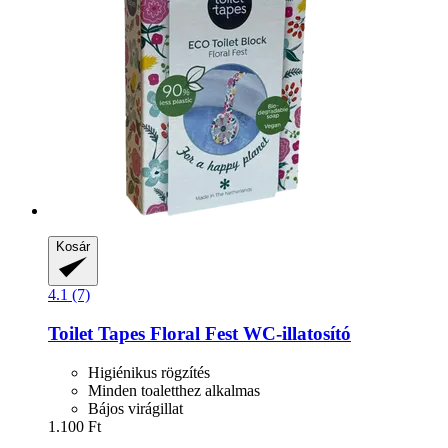
Kosár
4.1 (7)
Toilet Tapes
Floral Fest WC-​illatosító
Higiénikus rögzítés
Minden toaletthez alkalmas
Bájos virágillat
1.100 Ft