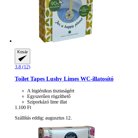
Kosár
3.8 (12)
Toilet Tapes
Lushy Limes WC-​illatosító
A higiénikus tisztaságért
Egyszerűen rögzíthető
Sziporkázó lime illat
1.100 Ft
Szállítás eddig: augusztus 12.