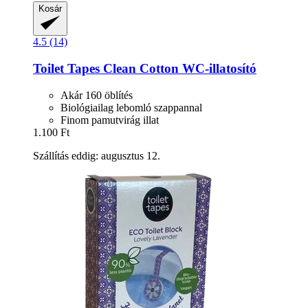
Kosár
4.5 (14)
Toilet Tapes
Clean Cotton WC-​illatosító
Akár 160 öblítés
Biológiailag lebomló szappannal
Finom pamutvirág illat
1.100 Ft
Szállítás eddig: augusztus 12.