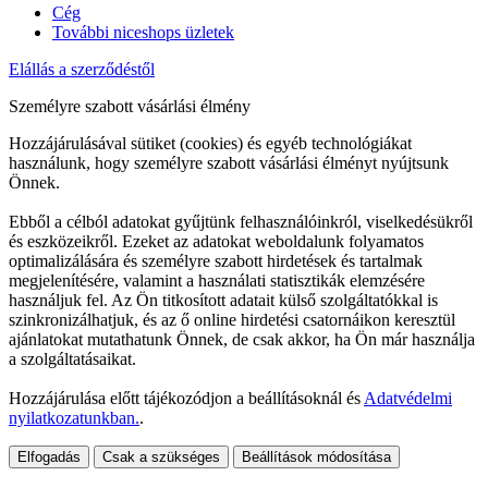
Cég
További niceshops üzletek
Elállás a szerződéstől
Személyre szabott vásárlási élmény
Hozzájárulásával sütiket (cookies) és egyéb technológiákat
használunk, hogy személyre szabott vásárlási élményt nyújtsunk
Önnek.
Ebből a célból adatokat gyűjtünk felhasználóinkról, viselkedésükről
és eszközeikről. Ezeket az adatokat weboldalunk folyamatos
optimalizálására és személyre szabott hirdetések és tartalmak
megjelenítésére, valamint a használati statisztikák elemzésére
használjuk fel. Az Ön titkosított adatait külső szolgáltatókkal is
szinkronizálhatjuk, és az ő online hirdetési csatornáikon keresztül
ajánlatokat mutathatunk Önnek, de csak akkor, ha Ön már használja
a szolgáltatásaikat.
Hozzájárulása előtt tájékozódjon a beállításoknál és
Adatvédelmi
nyilatkozatunkban.
.
Elfogadás
Csak a szükséges
Beállítások módosítása