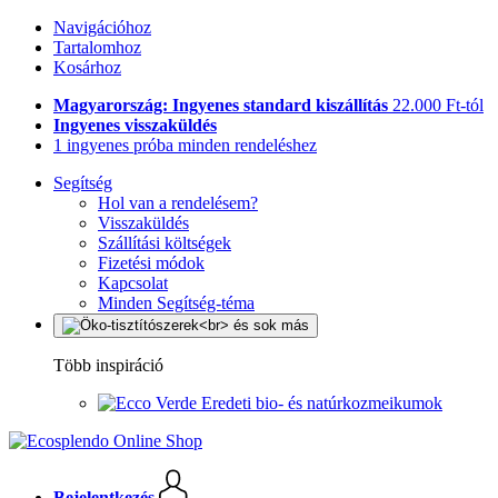
Navigációhoz
Tartalomhoz
Kosárhoz
Magyarország: Ingyenes standard kiszállítás
22.000 Ft-tól
Ingyenes visszaküldés
1 ingyenes próba minden rendeléshez
Segítség
Hol van a rendelésem?
Visszaküldés
Szállítási költségek
Fizetési módok
Kapcsolat
Minden Segítség-téma
Több inspiráció
Eredeti bio- és natúrkozmeikumok
Bejelentkezés