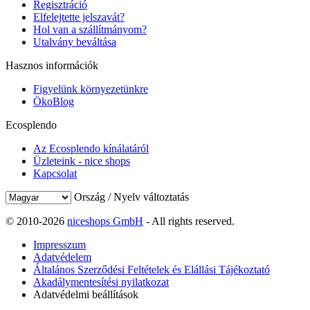
Regisztráció
Elfelejtette jelszavát?
Hol van a szállítmányom?
Utalvány beváltása
Hasznos információk
Figyelünk környezetünkre
ÖkoBlog
Ecosplendo
Az Ecosplendo kínálatáról
Üzleteink - nice shops
Kapcsolat
Ország / Nyelv változtatás
© 2010-2026
niceshops GmbH
- All rights reserved.
Impresszum
Adatvédelem
Általános Szerződési Feltételek és Elállási Tájékoztató
Akadálymentesítési nyilatkozat
Adatvédelmi beállítások