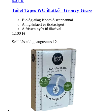
4.0 (10)
Toilet Tapes
WC-​illatkő -​ Groovy Grass
Biológiailag lebomló szappannal
A higiéniáért és tisztaságért
A frissen nyírt fű illatával
1.100 Ft
Szállítás eddig: augusztus 12.