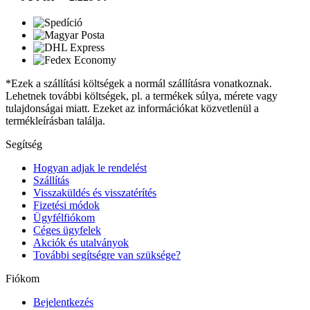
*Ezek a szállítási költségek a normál szállításra vonatkoznak.
Lehetnek további költségek, pl. a termékek súlya, mérete vagy
tulajdonságai miatt. Ezeket az információkat közvetlenül a
termékleírásban találja.
Segítség
Hogyan adjak le rendelést
Szállítás
Visszaküldés és visszatérítés
Fizetési módok
Ügyfélfiókom
Céges ügyfelek
Akciók és utalványok
További segítségre van szüksége?
Fiókom
Bejelentkezés