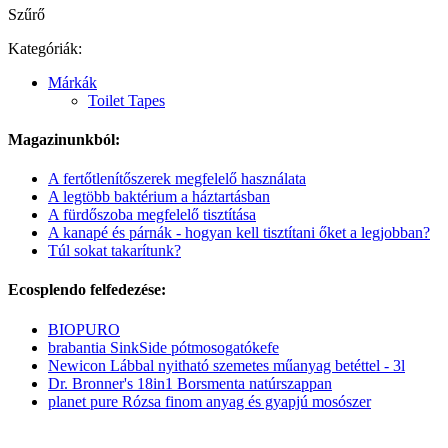
Szűrő
Kategóriák:
Márkák
Toilet Tapes
Magazinunkból:
A fertőtlenítőszerek megfelelő használata
A legtöbb baktérium a háztartásban
A fürdőszoba megfelelő tisztítása
A kanapé és párnák - hogyan kell tisztítani őket a legjobban?
Túl sokat takarítunk?
Ecosplendo felfedezése:
BIOPURO
brabantia SinkSide pótmosogatókefe
Newicon Lábbal nyitható szemetes műanyag betéttel - 3l
Dr. Bronner's 18in1 Borsmenta natúrszappan
planet pure Rózsa finom anyag és gyapjú mosószer