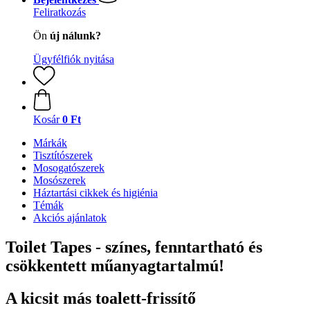
Feliratkozás
Ön
új nálunk?
Ügyfélfiók nyitása
Kosár
0 Ft
Márkák
Tisztítószerek
Mosogatószerek
Mosószerek
Háztartási cikkek és higiénia
Témák
Akciós ajánlatok
Toilet Tapes - színes, fenntartható és
csökkentett műanyagtartalmú!
A kicsit más toalett-frissítő