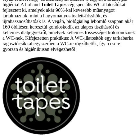
higiénia! A holland
Toilet Tapes
cég speciális WC-illatosítókat
fejlesztett ki, amelyek akár 90%-kal kevesebb műanyagot
tartalmaznak, mint a hagyományos toalett-frissítők, és
újrahasznosíthatóak is. A vegán, biológiailag lebomló szappan akár
160 öblítésen keresztül gondoskodik az alapos tisztításról és
kellemes illatjegyekről, amelyek kellemes frissességet kölcsönöznek
a WC-nek. Kifejezetten praktikus: A WC-illatosítók egy tarkabarka
ragasztócsíkkal egyszerűen a WC-re rögzíthetők, így a csere
gyorsan és higiénikusan elvégezhető!