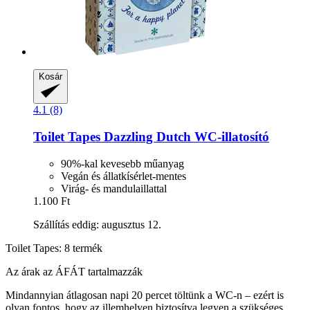
Kosár
4.1 (8)
Toilet Tapes
Dazzling Dutch WC-​illatosító
90%-kal kevesebb műanyag
Vegán és állatkísérlet-mentes
Virág- és mandulaillattal
1.100 Ft
Szállítás eddig: augusztus 12.
Toilet Tapes: 8 termék
Az árak az ÁFÁT tartalmazzák
Mindannyian átlagosan napi 20 percet töltünk a WC-n – ezért is
olyan fontos, hogy az illemhelyen biztosítva legyen a szükséges